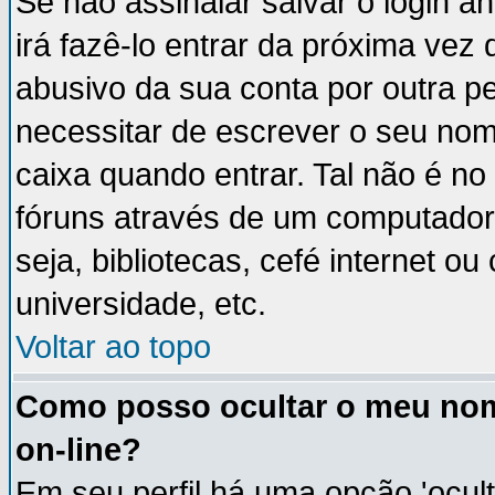
Se não assinalar salvar o login an
irá fazê-lo entrar da próxima vez q
abusivo da sua conta por outra p
necessitar de escrever o seu nom
caixa quando entrar. Tal não é n
fóruns através de um computador 
seja, bibliotecas, cefé internet 
universidade, etc.
Voltar ao topo
Como posso ocultar o meu nom
on-line?
Em seu perfil há uma opção 'ocult