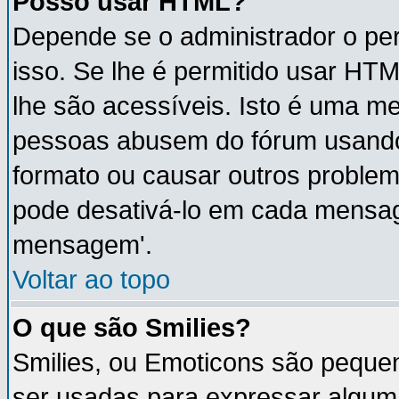
Posso usar HTML?
Depende se o administrador o per
isso. Se lhe é permitido usar H
lhe são acessíveis. Isto é uma m
pessoas abusem do fórum usando
formato ou causar outros proble
pode desativá-lo em cada mensa
mensagem'.
Voltar ao topo
O que são Smilies?
Smilies, ou Emoticons são peque
ser usadas para expressar algum