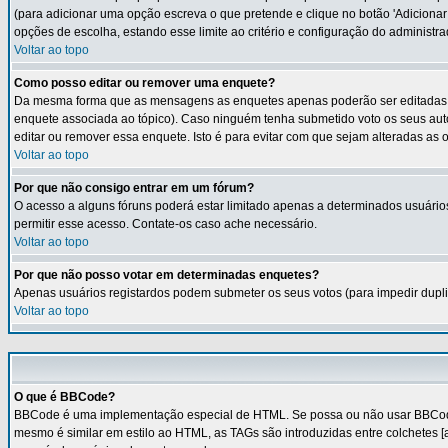
(para adicionar uma opção escreva o que pretende e clique no botão 'Adicionar
opções de escolha, estando esse limite ao critério e configuração do administra
Voltar ao topo
Como posso editar ou remover uma enquete?
Da mesma forma que as mensagens as enquetes apenas poderão ser editadas pe
enquete associada ao tópico). Caso ninguém tenha submetido voto os seus au
editar ou remover essa enquete. Isto é para evitar com que sejam alteradas a
Voltar ao topo
Por que não consigo entrar em um fórum?
O acesso a alguns fóruns poderá estar limitado apenas a determinados usuários
permitir esse acesso. Contate-os caso ache necessário.
Voltar ao topo
Por que não posso votar em determinadas enquetes?
Apenas usuários registardos podem submeter os seus votos (para impedir dupli
Voltar ao topo
O que é BBCode?
BBCode é uma implementação especial de HTML. Se possa ou não usar BBCode no
mesmo é similar em estilo ao HTML, as TAGs são introduzidas entre colchetes 