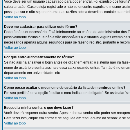
Você deve ser um usuário cadastrado para poder entrar. Foi expulso dos fórun
saiba a razão. Caso esteja registrado e não se encontre expulso e mesmo ass
possa passar e não seja nenhuma das razões acima descritas, contate o admin
Voltar ao topo
Devo me cadastrar para utilizar este fórum?
Poderá não ser necessário. Está inteiramente ao critério do administrador dos 
possivelmente fóruns que não estão disponíveis a visitantes. Alguns exemplos 
necessários apenas alguns segundos para se fazer o registro, portanto é recom
Voltar ao topo
Por que entro automaticamente no fórum?
Se não assinalar salvar o login antes de clicar em entrar, o sistema não irá faz
nome de usuário e senha assinale essa caixa quando entrar. Tal não é no entant
departamento em universidade, etc.
Voltar ao topo
Como posso ocultar o meu nome de usuário da lista de membros on-line?
Em seu perfil há uma opção 'ocultar o meu indicador de ligado'. Se assinalar '
Voltar ao topo
Esqueci a minha senha, o que devo fazer?
Você deverá requerer outra senha. Apesar da sua senha não poder ser recuperad
Para fazer isto, clique em entrar e de seguida em 'esqueci-me da senha', e se 
Voltar ao topo