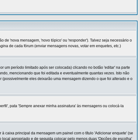
o de 'nova mensagem, 'novo tópico' ou 'responder'). Talvez seja necessário o
 página de cada fórum (enviar mensagens novas, votar em enquetes, etc.)
m período limitado após ser colocada) clicando no botão 'editar' na parte
do, mencionando que foi editada e eventualmente quantas vezes. Isto não
 (possivelmente eles deixarão uma mensagem dizendo o que foi alterado e o
erfil', pata 'Sempre anexar minha assinatura' às mensagens ou colocá-la
r à caixa principal da mensagem um painel com o título 'Adicionar enquete' (se
no local apropriado e de seguida colocar pelo menos duas 'Opções de escolha'