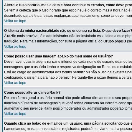
Alterei o fuso horário, mas a data e hora continuam erradas, como devo pr
Se tem a certeza que o fuso horário que escolheu é o correto mas a hora não é
desenhado para efetuar essas mudanças automaticamente, como tal devem ser
Voltar ao topo
O idioma da minha nacionalidade não se encontra na lista. O que devo fazer
A razão mais provável é o administrador não ter instalado esse idioma ou o php
tradução. Para mais informações, consulte a página oficial do
Grupo phpBB
(se
Voltar ao topo
Como posso usar uma imagem abaixo do meu nome de usuário?
Deve haver duas imagens na parte inferior de cada nome de usuário quando se
mensagens que o usuário tenha e respectiva designação no Rank, ou o estatut
Está ao cargo do administrador dos fóruns permitir ou não o uso de avatares 
configurado o sistema para não o permitir. Pergunte-lhe a razão (temos a certeza
Voltar ao topo
Como posso alterar o meu Rank?
De uma forma geral o usuário normal não pode alterar diretamente o seu própr
indicam o número de mensagens que você tenha colocado ou indicam certo tip
aumentar o seu nível de Rank pois o moderador ou administrador poderão tomar
Voltar ao topo
Quando clico no botão de e-mail de um usuário, uma página solicitando que e
Lamentamos, mas apenas usuários registrados poderão enviar e-mail a pessoas a