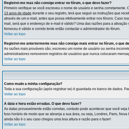
Registrei-me mas não consigo entrar no fórum, o que devo fazer?
Primeiro verifique se você escreveu o nome de usuário e senha corretamente. 
13 anos de idade
durante o seu registro, terá que seguir as instruções que rece
através de um e-mail, antes que possa efetivamente entrar nos fóruns. Caso iss
mail, será que o endereço de e-mail é válido? Uma das razões para a ativação 
forneceu é válido e correto tente então contactar o administrador do fórum.
Voltar ao topo
Registrei-me anteriormente mas não consigo mais entrar no fórum, o que d
As razões mais prováveis são; escreveu um nome de usuário ou senha incorretos 
administradores removerem registros de usuários que nunca colocaram mensag
Voltar ao topo
Como mudo a minha configuração?
Toda a sua configuração (após registrar-se) é guardada no banco de dados. Para 
Voltar ao topo
A data e hora estão erradas. O que devo fazer?
As datas provavelmente estão corretas, contudo pode acontecer que você veja 
fuso horário de modo que se abranja a sua área, ou seja, Londres, Paris, Nova 
ainda não é o seu caso chegou uma boa altura e razão para o fazer!
Voltar ao topo