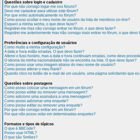
Questões sobre login e cadastro
Por que não consigo logar-me nos fóruns?
Devo me cadastrar para utilizar este fórum?
Por que entro automaticamente no fórum?
Como posso ocultar o meu nome de usuário da lista de membros on-line?
Esqueci a minha senha, o que devo fazer?
Registrei-me mas não consigo entrar no fórum, o que devo fazer?
Registrei-me anteriormente mas não consigo mais entrar no fórum, o que devo 
Preferências e configuração de usuários
Como mudo a minha configuração?
A data e hora estão erradas. O que devo fazer?
Alterei o fuso horário, mas a data e hora continuam erradas, como devo proced
O idioma da minha nacionalidade não se encontra na lista. O que devo fazer?
Como posso usar uma imagem abaixo do meu nome de usuário?
Como posso alterar o meu Rank?
Quando clico no botão de e-mail de um usuário, uma página solicitando que eu 
Questões sobre postagens
Como posso colocar uma mensagem em um fórum?
Como posso editar ou remover uma mensagem?
Como adiciono uma assinatura a uma mensagem?
Como posso adicionar uma enquete?
Como posso editar ou remover uma enquete?
Por que não consigo entrar em um fórum?
Por que não posso votar em determinadas enquetes?
Formatos e tipos de tópicos
O que é BBCode?
Posso usar HTML?
O que são Smilies?