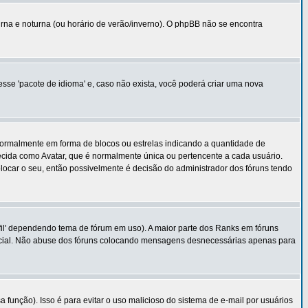
urna e noturna (ou horário de verão/inverno). O phpBB não se encontra
esse 'pacote de idioma' e, caso não exista, você poderá criar uma nova
normalmente em forma de blocos ou estrelas indicando a quantidade de
cida como Avatar, que é normalmente única ou pertencente a cada usuário.
ocar o seu, então possivelmente é decisão do administrador dos fóruns tendo
fil' dependendo tema de fórum em uso). A maior parte dos Ranks em fóruns
ecial. Não abuse dos fóruns colocando mensagens desnecessárias apenas para
função). Isso é para evitar o uso malicioso do sistema de e-mail por usuários