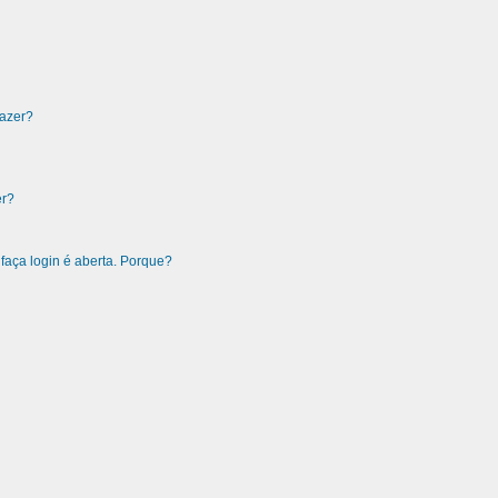
fazer?
er?
faça login é aberta. Porque?