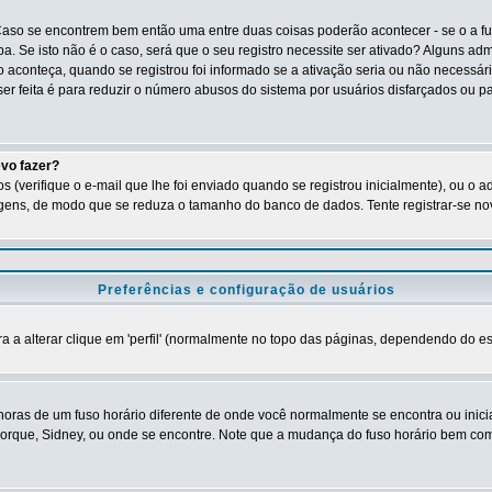
Caso se encontrem bem então uma entre duas coisas poderão acontecer - se o a f
ba. Se isto não é o caso, será que o seu registro necessite ser ativado? Alguns ad
o aconteça, quando se registrou foi informado se a ativação seria ou não necessár
ser feita é para reduzir o número abusos do sistema por usuários disfarçados ou
evo fazer?
(verifique o e-mail que lhe foi enviado quando se registrou inicialmente), ou o 
ens, de modo que se reduza o tamanho do banco de dados. Tente registrar-se nov
Preferências e configuração de usuários
a alterar clique em 'perfil' (normalmente no topo das páginas, dependendo do estil
horas de um fuso horário diferente de onde você normalmente se encontra ou inic
Iorque, Sidney, ou onde se encontre. Note que a mudança do fuso horário bem como