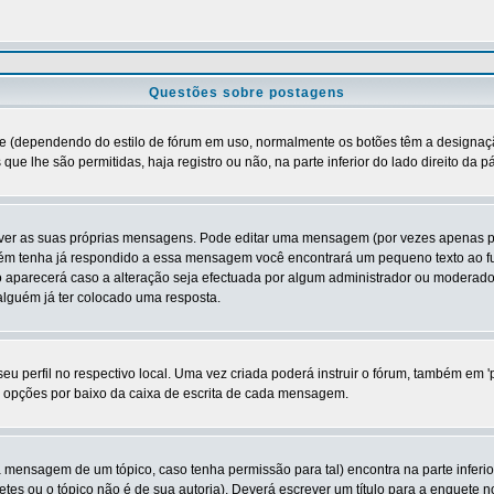
Questões sobre postagens
tre (dependendo do estilo de fórum em uso, normalmente os botões têm a designaçã
que lhe são permitidas, haja registro ou não, na parte inferior do lado direito da
er as suas próprias mensagens. Pode editar uma mensagem (por vezes apenas por u
m tenha já respondido a essa mensagem você encontrará um pequeno texto ao fun
arecerá caso a alteração seja efectuada por algum administrador ou moderador
guém já ter colocado uma resposta.
 perfil no respectivo local. Uma vez criada poderá instruir o fórum, também em 'p
de opções por baixo da caixa de escrita de cada mensagem.
a mensagem de um tópico, caso tenha permissão para tal) encontra na parte inferio
tes ou o tópico não é de sua autoria). Deverá escrever um título para a enquete 