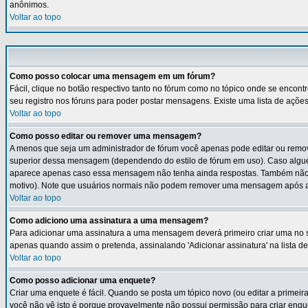
anônimos.
Voltar ao topo
Como posso colocar uma mensagem em um fórum?
Fácil, clique no botão respectivo tanto no fórum como no tópico onde se encon
seu registro nos fóruns para poder postar mensagens. Existe uma lista de ações 
Voltar ao topo
Como posso editar ou remover uma mensagem?
A menos que seja um administrador de fórum você apenas pode editar ou remov
superior dessa mensagem (dependendo do estilo de fórum em uso). Caso algué
aparece apenas caso essa mensagem não tenha ainda respostas. Também não ap
motivo). Note que usuários normais não podem remover uma mensagem após al
Voltar ao topo
Como adiciono uma assinatura a uma mensagem?
Para adicionar uma assinatura a uma mensagem deverá primeiro criar uma no seu
apenas quando assim o pretenda, assinalando 'Adicionar assinatura' na lista 
Voltar ao topo
Como posso adicionar uma enquete?
Criar uma enquete é fácil. Quando se posta um tópico novo (ou editar a primeir
você não vê isto é porque provavelmente não possui permissão para criar enque