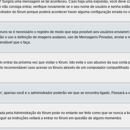
s? Surgirá uma mensagem se tal aconteceu. Caso haja uma expulsão, você deve con
im não consiga entrar, verifique novamente se o seu nome de usuário e senha est
istrador do fórum porque poderá acontecer haver alguma configuração errada no s
fóruns se é necessário o registro de modo que seja possível aos usuários enviare
são o uso e definição de imagens avatares, uso de Mensagens Privadas, enviar e re
endável que o faça.
ê-lo entrar da próxima vez que visitar o fórum. Isto evita o uso abusivo da sua cont
o recomendável caso acesse os fóruns através de um computador compartilhado por 
sim', apenas você e o administrador poderão ver que se encontra ligado. Passará a
a pela Administração do fórum pode no entanto ser feito como que se nunca a tives
seguir as instruções voltará a entrar no fórum em questão de alguns momentos