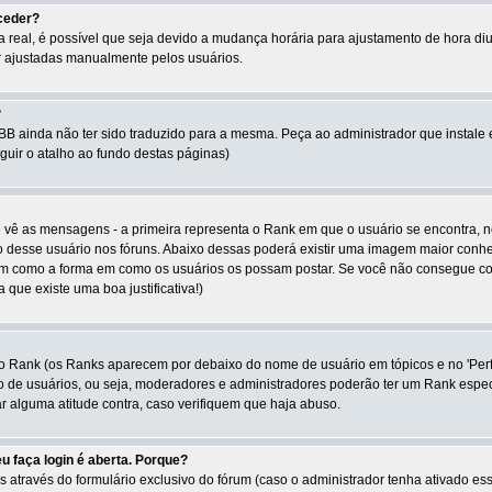
oceder?
 a real, é possível que seja devido a mudança horária para ajustamento de hora di
 ajustadas manualmente pelos usuários.
?
BB ainda não ter sido traduzido para a mesma. Peça ao administrador que instale 
guir o atalho ao fundo destas páginas)
 vê as mensagens - a primeira representa o Rank em que o usuário se encontra, 
o desse usuário nos fóruns. Abaixo dessas poderá existir uma imagem maior conhe
bem como a forma em como os usuários os possam postar. Se você não consegue col
 que existe uma boa justificativa!)
io Rank (os Ranks aparecem por debaixo do nome de usuário em tópicos e no 'Per
o de usuários, ou seja, moderadores e administradores poderão ter um Rank esp
 alguma atitude contra, caso verifiquem que haja abuso.
u faça login é aberta. Porque?
través do formulário exclusivo do fórum (caso o administrador tenha ativado essa 