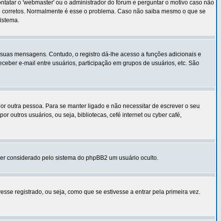
tatar o 'webmaster' ou o administrador do fórum e perguntar o motivo caso não
ão corretos. Normalmente é esse o problema. Caso não saiba mesmo o que se
istema.
m suas mensagens. Contudo, o registro dá-lhe acesso a funções adicionais e
ceber e-mail entre usuários, participação em grupos de usuários, etc. São
a por outra pessoa. Para se manter ligado e não necessitar de escrever o seu
outros usuários, ou seja, bibliotecas, cefé internet ou cyber café,
 ser considerado pelo sistema do phpBB2 um usuário oculto.
se registrado, ou seja, como que se estivesse a entrar pela primeira vez.