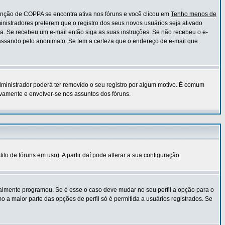
unção de COPPA se encontra ativa nos fóruns e você clicou em
Tenho menos de
ministradores preferem que o registro dos seus novos usuários seja ativado
ia. Se recebeu um e-mail então siga as suas instruções. Se não recebeu o e-
 passando pelo anonimato. Se tem a certeza que o endereço de e-mail que
administrador poderá ter removido o seu registro por algum motivo. É comum
amente e envolver-se nos assuntos dos fóruns.
o de fóruns em uso). A partir daí pode alterar a sua configuração.
ialmente programou. Se é esse o caso deve mudar no seu perfil a opção para o
 a maior parte das opções de perfil só é permitida a usuários registrados. Se