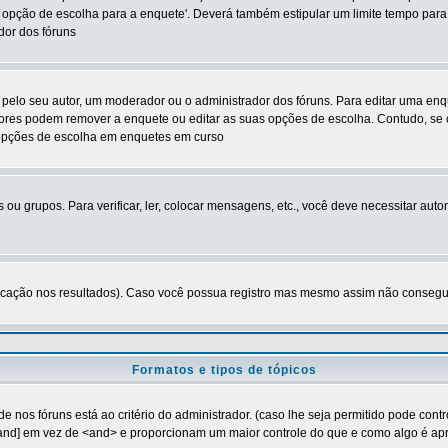
 opção de escolha para a enquete'. Deverá também estipular um limite tempo para
dor dos fóruns
lo seu autor, um moderador ou o administrador dos fóruns. Para editar uma enq
tores podem remover a enquete ou editar as suas opções de escolha. Contudo, se
s opções de escolha em enquetes em curso
 ou grupos. Para verificar, ler, colocar mensagens, etc., você deve necessitar a
cação nos resultados). Caso você possua registro mas mesmo assim não consegue v
Formatos e tipos de tópicos
s fóruns está ao critério do administrador. (caso lhe seja permitido pode cont
[and] em vez de <and> e proporcionam um maior controle do que e como algo é ap