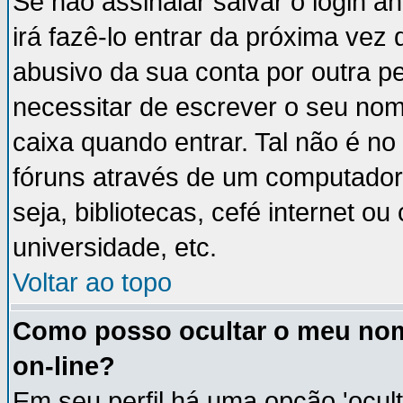
Se não assinalar salvar o login an
irá fazê-lo entrar da próxima vez q
abusivo da sua conta por outra p
necessitar de escrever o seu nom
caixa quando entrar. Tal não é n
fóruns através de um computador 
seja, bibliotecas, cefé internet 
universidade, etc.
Voltar ao topo
Como posso ocultar o meu nom
on-line?
Em seu perfil há uma opção 'ocult