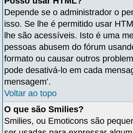
Posso usar HTML?
Depende se o administrador o per
isso. Se lhe é permitido usar H
lhe são acessíveis. Isto é uma m
pessoas abusem do fórum usando
formato ou causar outros proble
pode desativá-lo em cada mensa
mensagem'.
Voltar ao topo
O que são Smilies?
Smilies, ou Emoticons são peque
ser usadas para expressar algum