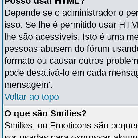
Posso usar HTML?
Depende se o administrador o per
isso. Se lhe é permitido usar H
lhe são acessíveis. Isto é uma m
pessoas abusem do fórum usando
formato ou causar outros proble
pode desativá-lo em cada mensa
mensagem'.
Voltar ao topo
O que são Smilies?
Smilies, ou Emoticons são peque
ser usadas para expressar algum