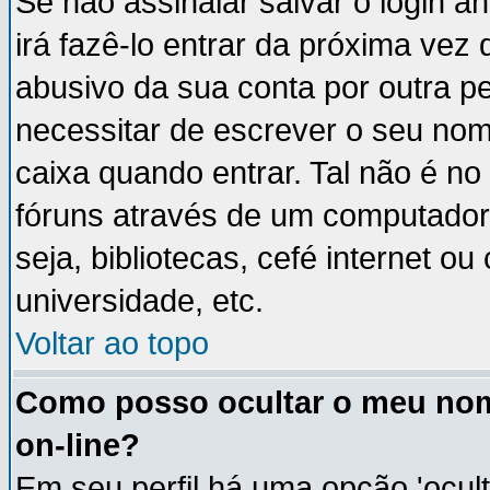
Se não assinalar salvar o login an
irá fazê-lo entrar da próxima vez q
abusivo da sua conta por outra p
necessitar de escrever o seu nom
caixa quando entrar. Tal não é n
fóruns através de um computador 
seja, bibliotecas, cefé internet 
universidade, etc.
Voltar ao topo
Como posso ocultar o meu nom
on-line?
Em seu perfil há uma opção 'ocult