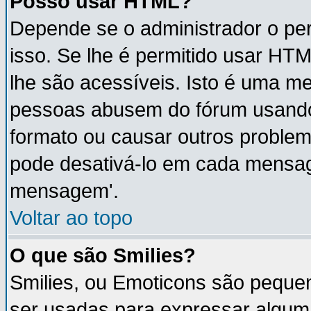
Posso usar HTML?
Depende se o administrador o per
isso. Se lhe é permitido usar H
lhe são acessíveis. Isto é uma m
pessoas abusem do fórum usando
formato ou causar outros proble
pode desativá-lo em cada mensa
mensagem'.
Voltar ao topo
O que são Smilies?
Smilies, ou Emoticons são peque
ser usadas para expressar algum