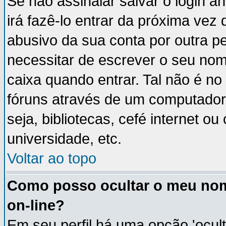
Se não assinalar salvar o login an
irá fazê-lo entrar da próxima vez q
abusivo da sua conta por outra p
necessitar de escrever o seu nom
caixa quando entrar. Tal não é n
fóruns através de um computador 
seja, bibliotecas, cefé internet 
universidade, etc.
Voltar ao topo
Como posso ocultar o meu nom
on-line?
Em seu perfil há uma opção 'ocult