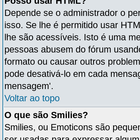
Posso usar HTML?
Depende se o administrador o per
isso. Se lhe é permitido usar H
lhe são acessíveis. Isto é uma m
pessoas abusem do fórum usando
formato ou causar outros proble
pode desativá-lo em cada mensa
mensagem'.
Voltar ao topo
O que são Smilies?
Smilies, ou Emoticons são peque
ser usadas para expressar algum