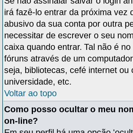
Se não assinalar salvar o login an
irá fazê-lo entrar da próxima vez q
abusivo da sua conta por outra p
necessitar de escrever o seu nom
caixa quando entrar. Tal não é n
fóruns através de um computador 
seja, bibliotecas, cefé internet 
universidade, etc.
Voltar ao topo
Como posso ocultar o meu nom
on-line?
Em seu perfil há uma opção 'ocult