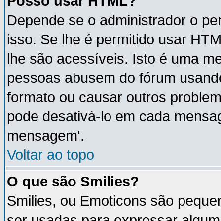
Posso usar HTML?
Depende se o administrador o per
isso. Se lhe é permitido usar H
lhe são acessíveis. Isto é uma m
pessoas abusem do fórum usando
formato ou causar outros proble
pode desativá-lo em cada mensa
mensagem'.
Voltar ao topo
O que são Smilies?
Smilies, ou Emoticons são peque
ser usadas para expressar algum