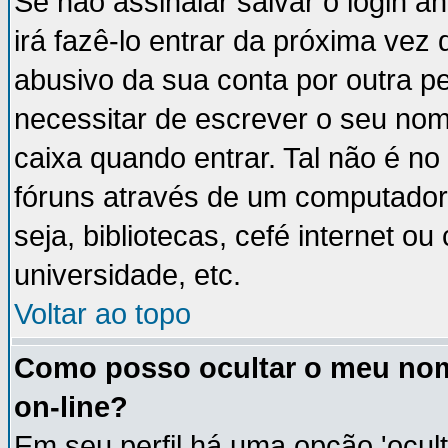
Se não assinalar salvar o login an
irá fazê-lo entrar da próxima vez q
abusivo da sua conta por outra p
necessitar de escrever o seu nom
caixa quando entrar. Tal não é n
fóruns através de um computador 
seja, bibliotecas, cefé internet 
universidade, etc.
Voltar ao topo
Como posso ocultar o meu nom
on-line?
Em seu perfil há uma opção 'ocult