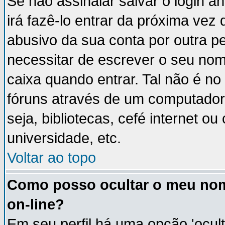
Se não assinalar salvar o login an
irá fazê-lo entrar da próxima vez q
abusivo da sua conta por outra p
necessitar de escrever o seu nom
caixa quando entrar. Tal não é n
fóruns através de um computador 
seja, bibliotecas, cefé internet 
universidade, etc.
Voltar ao topo
Como posso ocultar o meu nom
on-line?
Em seu perfil há uma opção 'ocult