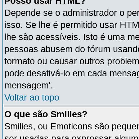
Posso usar HTML?
Depende se o administrador o per
isso. Se lhe é permitido usar H
lhe são acessíveis. Isto é uma m
pessoas abusem do fórum usando
formato ou causar outros proble
pode desativá-lo em cada mensa
mensagem'.
Voltar ao topo
O que são Smilies?
Smilies, ou Emoticons são peque
ser usadas para expressar algum