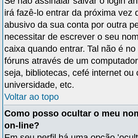
Se não assinalar salvar o login an
irá fazê-lo entrar da próxima vez q
abusivo da sua conta por outra p
necessitar de escrever o seu nom
caixa quando entrar. Tal não é n
fóruns através de um computador 
seja, bibliotecas, cefé internet 
universidade, etc.
Voltar ao topo
Como posso ocultar o meu nom
on-line?
Em seu perfil há uma opção 'ocult