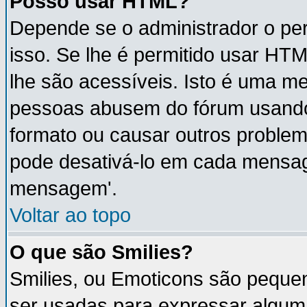
Posso usar HTML?
Depende se o administrador o per
isso. Se lhe é permitido usar H
lhe são acessíveis. Isto é uma m
pessoas abusem do fórum usando
formato ou causar outros proble
pode desativá-lo em cada mensa
mensagem'.
Voltar ao topo
O que são Smilies?
Smilies, ou Emoticons são peque
ser usadas para expressar algum