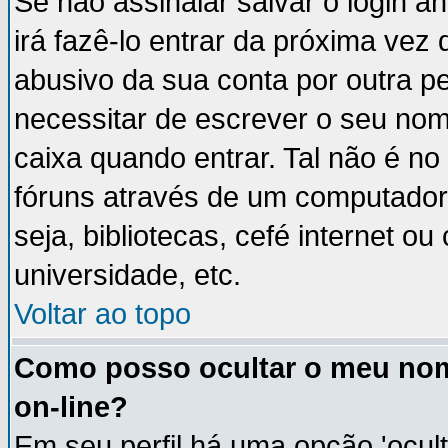
Se não assinalar salvar o login an
irá fazê-lo entrar da próxima vez q
abusivo da sua conta por outra p
necessitar de escrever o seu nom
caixa quando entrar. Tal não é n
fóruns através de um computador 
seja, bibliotecas, cefé internet 
universidade, etc.
Voltar ao topo
Como posso ocultar o meu nom
on-line?
Em seu perfil há uma opção 'ocult