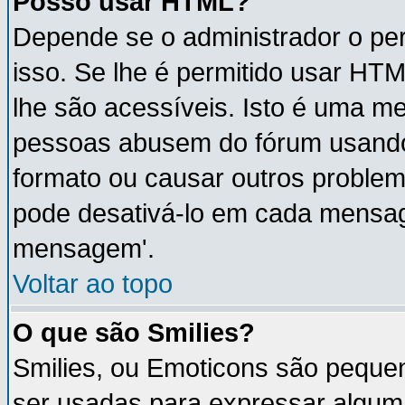
Posso usar HTML?
Depende se o administrador o per
isso. Se lhe é permitido usar H
lhe são acessíveis. Isto é uma m
pessoas abusem do fórum usando
formato ou causar outros proble
pode desativá-lo em cada mensa
mensagem'.
Voltar ao topo
O que são Smilies?
Smilies, ou Emoticons são peque
ser usadas para expressar algum