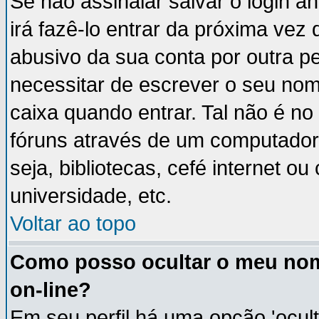
Se não assinalar salvar o login an
irá fazê-lo entrar da próxima vez q
abusivo da sua conta por outra p
necessitar de escrever o seu nom
caixa quando entrar. Tal não é n
fóruns através de um computador 
seja, bibliotecas, cefé internet 
universidade, etc.
Voltar ao topo
Como posso ocultar o meu nom
on-line?
Em seu perfil há uma opção 'ocult