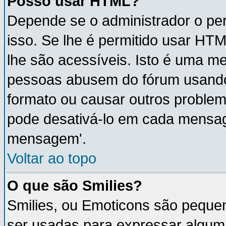
Posso usar HTML?
Depende se o administrador o per
isso. Se lhe é permitido usar H
lhe são acessíveis. Isto é uma m
pessoas abusem do fórum usando
formato ou causar outros proble
pode desativá-lo em cada mensa
mensagem'.
Voltar ao topo
O que são Smilies?
Smilies, ou Emoticons são peque
ser usadas para expressar algum