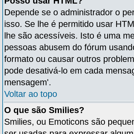
Posso usar HTML?
Depende se o administrador o per
isso. Se lhe é permitido usar H
lhe são acessíveis. Isto é uma m
pessoas abusem do fórum usando
formato ou causar outros proble
pode desativá-lo em cada mensa
mensagem'.
Voltar ao topo
O que são Smilies?
Smilies, ou Emoticons são peque
ser usadas para expressar algum