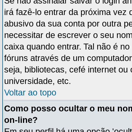
Se não assinalar salvar o login an
irá fazê-lo entrar da próxima vez q
abusivo da sua conta por outra p
necessitar de escrever o seu nom
caixa quando entrar. Tal não é n
fóruns através de um computador 
seja, bibliotecas, cefé internet 
universidade, etc.
Voltar ao topo
Como posso ocultar o meu nom
on-line?
Em seu perfil há uma opção 'ocult