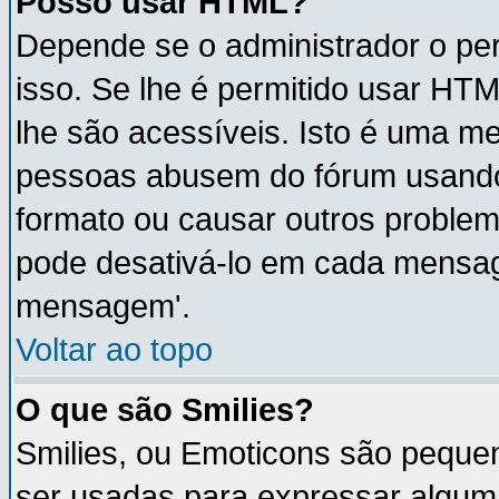
Posso usar HTML?
Depende se o administrador o per
isso. Se lhe é permitido usar H
lhe são acessíveis. Isto é uma m
pessoas abusem do fórum usando
formato ou causar outros proble
pode desativá-lo em cada mensa
mensagem'.
Voltar ao topo
O que são Smilies?
Smilies, ou Emoticons são peque
ser usadas para expressar algum