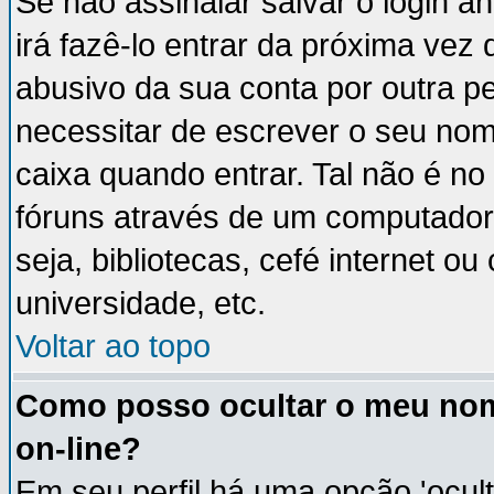
Se não assinalar salvar o login an
irá fazê-lo entrar da próxima vez q
abusivo da sua conta por outra p
necessitar de escrever o seu nom
caixa quando entrar. Tal não é n
fóruns através de um computador 
seja, bibliotecas, cefé internet 
universidade, etc.
Voltar ao topo
Como posso ocultar o meu nom
on-line?
Em seu perfil há uma opção 'ocult