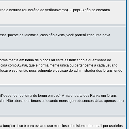
urna e noturna (ou horário de verão/inverno). O phpBB não se encontra
esse 'pacote de idioma' e, caso não exista, você poderá criar uma nova
normalmente em forma de blocos ou estrelas indicando a quantidade de
cida como Avatar, que é normalmente única ou pertencente a cada usuário.
ocar o seu, então possivelmente é decisão do administrador dos fóruns tendo
fil' dependendo tema de fórum em uso). A maior parte dos Ranks em fóruns
ecial. Não abuse dos fóruns colocando mensagens desnecessárias apenas para
função). Isso é para evitar o uso malicioso do sistema de e-mail por usuários