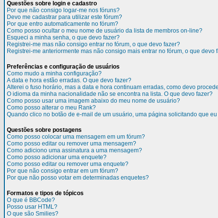
Questões sobre login e cadastro
Por que não consigo logar-me nos fóruns?
Devo me cadastrar para utilizar este fórum?
Por que entro automaticamente no fórum?
Como posso ocultar o meu nome de usuário da lista de membros on-line?
Esqueci a minha senha, o que devo fazer?
Registrei-me mas não consigo entrar no fórum, o que devo fazer?
Registrei-me anteriormente mas não consigo mais entrar no fórum, o que devo 
Preferências e configuração de usuários
Como mudo a minha configuração?
A data e hora estão erradas. O que devo fazer?
Alterei o fuso horário, mas a data e hora continuam erradas, como devo proced
O idioma da minha nacionalidade não se encontra na lista. O que devo fazer?
Como posso usar uma imagem abaixo do meu nome de usuário?
Como posso alterar o meu Rank?
Quando clico no botão de e-mail de um usuário, uma página solicitando que eu 
Questões sobre postagens
Como posso colocar uma mensagem em um fórum?
Como posso editar ou remover uma mensagem?
Como adiciono uma assinatura a uma mensagem?
Como posso adicionar uma enquete?
Como posso editar ou remover uma enquete?
Por que não consigo entrar em um fórum?
Por que não posso votar em determinadas enquetes?
Formatos e tipos de tópicos
O que é BBCode?
Posso usar HTML?
O que são Smilies?