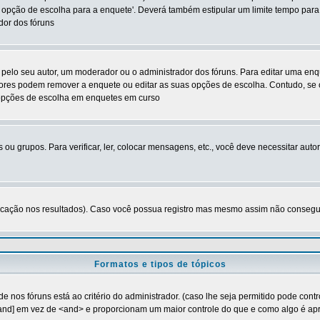
 opção de escolha para a enquete'. Deverá também estipular um limite tempo para
dor dos fóruns
lo seu autor, um moderador ou o administrador dos fóruns. Para editar uma enq
tores podem remover a enquete ou editar as suas opções de escolha. Contudo, se
s opções de escolha em enquetes em curso
 ou grupos. Para verificar, ler, colocar mensagens, etc., você deve necessitar a
cação nos resultados). Caso você possua registro mas mesmo assim não consegue v
Formatos e tipos de tópicos
s fóruns está ao critério do administrador. (caso lhe seja permitido pode cont
[and] em vez de <and> e proporcionam um maior controle do que e como algo é ap