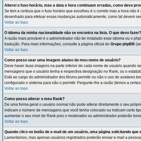
Alterei o fuso horário, mas a data e hora continuam erradas, como devo pr
Se tem a certeza que o fuso horário que escolheu é o correto mas a hora não é
desenhado para efetuar essas mudanças automaticamente, como tal devem ser
Voltar ao topo
O idioma da minha nacionalidade não se encontra na lista. O que devo fazer
A razão mais provável é o administrador não ter instalado esse idioma ou o php
tradução. Para mais informações, consulte a página oficial do
Grupo phpBB
(se
Voltar ao topo
Como posso usar uma imagem abaixo do meu nome de usuário?
Deve haver duas imagens na parte inferior de cada nome de usuário quando se
mensagens que o usuário tenha e respectiva designação no Rank, ou o estatut
Está ao cargo do administrador dos fóruns permitir ou não o uso de avatares 
configurado o sistema para não o permitir. Pergunte-lhe a razão (temos a certeza
Voltar ao topo
Como posso alterar o meu Rank?
De uma forma geral o usuário normal não pode alterar diretamente o seu própr
indicam o número de mensagens que você tenha colocado ou indicam certo tip
aumentar o seu nível de Rank pois o moderador ou administrador poderão tomar
Voltar ao topo
Quando clico no botão de e-mail de um usuário, uma página solicitando que e
Lamentamos, mas apenas usuários registrados poderão enviar e-mail a pessoas a