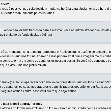
oceder?
 a real, é possível que seja devido a mudança horária para ajustamento de hora di
 ajustadas manualmente pelos usuários.
?
BB ainda não ter sido traduzido para a mesma. Peça ao administrador que instale 
guir o atalho ao fundo destas páginas)
 vê as mensagens - a primeira representa o Rank em que o usuário se encontra, 
o desse usuário nos fóruns. Abaixo dessas poderá existir uma imagem maior conhe
bem como a forma em como os usuários os possam postar. Se você não consegue col
 que existe uma boa justificativa!)
io Rank (os Ranks aparecem por debaixo do nome de usuário em tópicos e no 'Per
o de usuários, ou seja, moderadores e administradores poderão ter um Rank esp
 alguma atitude contra, caso verifiquem que haja abuso.
u faça login é aberta. Porque?
través do formulário exclusivo do fórum (caso o administrador tenha ativado essa 