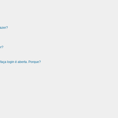
fazer?
er?
faça login é aberta. Porque?