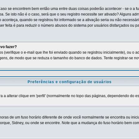
Caso se encontrem bem então uma entre duas coisas poderão acontecer - se o a f
ba. Se isto não é o caso, será que o seu registro necessite ser ativado? Alguns ad
o aconteça, quando se registrou foi informado se a ativação seria ou não necessár
ser feita é para reduzir o número abusos do sistema por usuários disfarçados ou
evo fazer?
(verifique o e-mail que lhe foi enviado quando se registrou inicialmente), ou o 
ens, de modo que se reduza o tamanho do banco de dados. Tente registrar-se nov
Preferências e configuração de usuários
a alterar clique em 'perfil' (normalmente no topo das páginas, dependendo do estil
horas de um fuso horário diferente de onde você normalmente se encontra ou inic
Iorque, Sidney, ou onde se encontre. Note que a mudança do fuso horário bem como