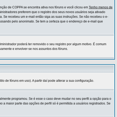
unção de COPPA se encontra ativa nos fóruns e você clicou em
Tenho menos de
ministradores preferem que o registro dos seus novos usuários seja ativado
ia. Se recebeu um e-mail então siga as suas instruções. Se não recebeu o e-
 passando pelo anonimato. Se tem a certeza que o endereço de e-mail que
administrador poderá ter removido o seu registro por algum motivo. É comum
amente e envolver-se nos assuntos dos fóruns.
o de fóruns em uso). A partir daí pode alterar a sua configuração.
ialmente programou. Se é esse o caso deve mudar no seu perfil a opção para o
 a maior parte das opções de perfil só é permitida a usuários registrados. Se