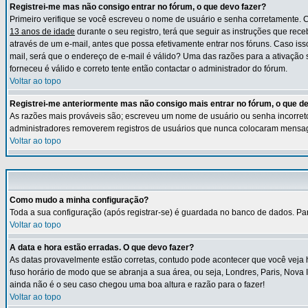
Registrei-me mas não consigo entrar no fórum, o que devo fazer?
Primeiro verifique se você escreveu o nome de usuário e senha corretamente. 
13 anos de idade
durante o seu registro, terá que seguir as instruções que rece
através de um e-mail, antes que possa efetivamente entrar nos fóruns. Caso iss
mail, será que o endereço de e-mail é válido? Uma das razões para a ativação 
forneceu é válido e correto tente então contactar o administrador do fórum.
Voltar ao topo
Registrei-me anteriormente mas não consigo mais entrar no fórum, o que d
As razões mais prováveis são; escreveu um nome de usuário ou senha incorretos 
administradores removerem registros de usuários que nunca colocaram mensag
Voltar ao topo
Como mudo a minha configuração?
Toda a sua configuração (após registrar-se) é guardada no banco de dados. Para 
Voltar ao topo
A data e hora estão erradas. O que devo fazer?
As datas provavelmente estão corretas, contudo pode acontecer que você veja 
fuso horário de modo que se abranja a sua área, ou seja, Londres, Paris, Nova 
ainda não é o seu caso chegou uma boa altura e razão para o fazer!
Voltar ao topo