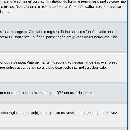
tatar o 'webmaster' ou o administrador do fórum e perguntar o motivo caso não
ão corretos. Normalmente é esse o problema. Caso não saiba mesmo o que se
istema.
m suas mensagens. Contudo, o registro dá-lhe acesso a funções adicionais e
ceber e-mail entre usuários, participação em grupos de usuários, etc. São
a por outra pessoa. Para se manter ligado e não necessitar de escrever o seu
outros usuários, ou seja, bibliotecas, cefé internet ou cyber café,
 ser considerado pelo sistema do phpBB2 um usuário oculto.
se registrado, ou seja, como que se estivesse a entrar pela primeira vez.