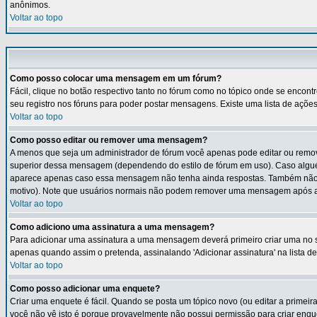
anônimos.
Voltar ao topo
Como posso colocar uma mensagem em um fórum?
Fácil, clique no botão respectivo tanto no fórum como no tópico onde se encon
seu registro nos fóruns para poder postar mensagens. Existe uma lista de ações 
Voltar ao topo
Como posso editar ou remover uma mensagem?
A menos que seja um administrador de fórum você apenas pode editar ou remov
superior dessa mensagem (dependendo do estilo de fórum em uso). Caso algué
aparece apenas caso essa mensagem não tenha ainda respostas. Também não ap
motivo). Note que usuários normais não podem remover uma mensagem após al
Voltar ao topo
Como adiciono uma assinatura a uma mensagem?
Para adicionar uma assinatura a uma mensagem deverá primeiro criar uma no seu
apenas quando assim o pretenda, assinalando 'Adicionar assinatura' na lista 
Voltar ao topo
Como posso adicionar uma enquete?
Criar uma enquete é fácil. Quando se posta um tópico novo (ou editar a primeir
você não vê isto é porque provavelmente não possui permissão para criar enque