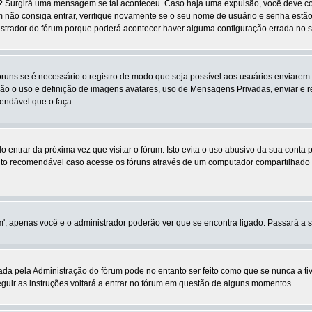
s? Surgirá uma mensagem se tal aconteceu. Caso haja uma expulsão, você deve con
im não consiga entrar, verifique novamente se o seu nome de usuário e senha est
istrador do fórum porque poderá acontecer haver alguma configuração errada no s
fóruns se é necessário o registro de modo que seja possível aos usuários enviare
são o uso e definição de imagens avatares, uso de Mensagens Privadas, enviar e re
endável que o faça.
ê-lo entrar da próxima vez que visitar o fórum. Isto evita o uso abusivo da sua cont
o recomendável caso acesse os fóruns através de um computador compartilhado por 
sim', apenas você e o administrador poderão ver que se encontra ligado. Passará a
a pela Administração do fórum pode no entanto ser feito como que se nunca a tives
seguir as instruções voltará a entrar no fórum em questão de alguns momentos