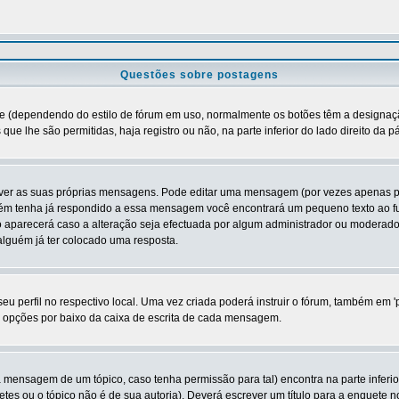
Questões sobre postagens
tre (dependendo do estilo de fórum em uso, normalmente os botões têm a designaçã
que lhe são permitidas, haja registro ou não, na parte inferior do lado direito da
er as suas próprias mensagens. Pode editar uma mensagem (por vezes apenas por u
m tenha já respondido a essa mensagem você encontrará um pequeno texto ao fun
arecerá caso a alteração seja efectuada por algum administrador ou moderador
guém já ter colocado uma resposta.
 perfil no respectivo local. Uma vez criada poderá instruir o fórum, também em 'p
de opções por baixo da caixa de escrita de cada mensagem.
a mensagem de um tópico, caso tenha permissão para tal) encontra na parte inferio
tes ou o tópico não é de sua autoria). Deverá escrever um título para a enquete 