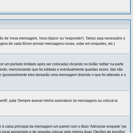
o de 'nova mensagem, 'novo tópico' ou 'responder'). Talvez seja necessário o
 página de cada fórum (enviar mensagens novas, votar em enquetes, etc.)
m período limitado após ser colocada) clicando no botão 'editar' na parte
do, mencionando que foi editada e eventualmente quantas vezes. Isto não
 (possivelmente eles deixarão uma mensagem dizendo o que foi alterado e o
erfil', pata 'Sempre anexar minha assinatura' às mensagens ou colocá-la
r à caixa principal da mensagem um painel com o título 'Adicionar enquete' (se
no local apropriado e de seguida colocar pelo menos duas 'Opções de escolha'