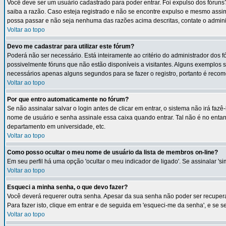
Você deve ser um usuário cadastrado para poder entrar. Foi expulso dos fórun
saiba a razão. Caso esteja registrado e não se encontre expulso e mesmo ass
possa passar e não seja nenhuma das razões acima descritas, contate o admin
Voltar ao topo
Devo me cadastrar para utilizar este fórum?
Poderá não ser necessário. Está inteiramente ao critério do administrador dos 
possivelmente fóruns que não estão disponíveis a visitantes. Alguns exemplos 
necessários apenas alguns segundos para se fazer o registro, portanto é recom
Voltar ao topo
Por que entro automaticamente no fórum?
Se não assinalar salvar o login antes de clicar em entrar, o sistema não irá faz
nome de usuário e senha assinale essa caixa quando entrar. Tal não é no entant
departamento em universidade, etc.
Voltar ao topo
Como posso ocultar o meu nome de usuário da lista de membros on-line?
Em seu perfil há uma opção 'ocultar o meu indicador de ligado'. Se assinalar '
Voltar ao topo
Esqueci a minha senha, o que devo fazer?
Você deverá requerer outra senha. Apesar da sua senha não poder ser recuperad
Para fazer isto, clique em entrar e de seguida em 'esqueci-me da senha', e se 
Voltar ao topo