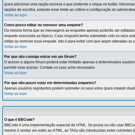
(para adicionar uma opção escreva o que pretende e clique no botão 'Adicionar
opções de escolha, estando esse limite ao critério e configuração do administra
Voltar ao topo
Como posso editar ou remover uma enquete?
Da mesma forma que as mensagens as enquetes apenas poderão ser editadas pe
enquete associada ao tópico). Caso ninguém tenha submetido voto os seus au
editar ou remover essa enquete. Isto é para evitar com que sejam alteradas a
Voltar ao topo
Por que não consigo entrar em um fórum?
O acesso a alguns fóruns poderá estar limitado apenas a determinados usuários
permitir esse acesso. Contate-os caso ache necessário.
Voltar ao topo
Por que não posso votar em determinadas enquetes?
Apenas usuários registardos podem submeter os seus votos (para impedir dupli
Voltar ao topo
O que é BBCode?
BBCode é uma implementação especial de HTML. Se possa ou não usar BBCode no
mesmo é similar em estilo ao HTML, as TAGs são introduzidas entre colchetes 