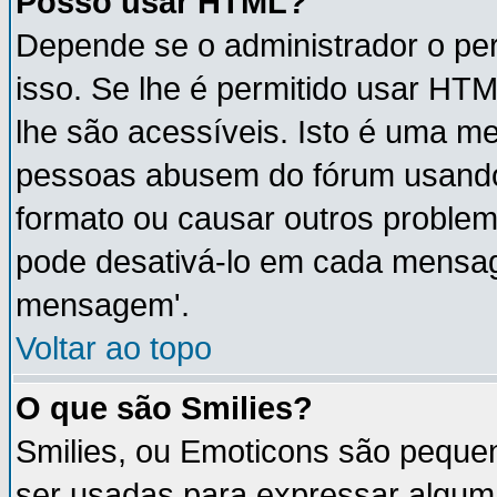
Posso usar HTML?
Depende se o administrador o per
isso. Se lhe é permitido usar H
lhe são acessíveis. Isto é uma m
pessoas abusem do fórum usando
formato ou causar outros proble
pode desativá-lo em cada mensa
mensagem'.
Voltar ao topo
O que são Smilies?
Smilies, ou Emoticons são peque
ser usadas para expressar algum