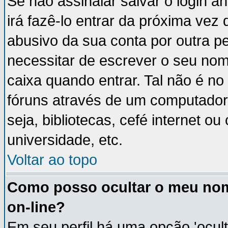
Se não assinalar salvar o login an
irá fazê-lo entrar da próxima vez q
abusivo da sua conta por outra p
necessitar de escrever o seu nom
caixa quando entrar. Tal não é n
fóruns através de um computador 
seja, bibliotecas, cefé internet 
universidade, etc.
Voltar ao topo
Como posso ocultar o meu nom
on-line?
Em seu perfil há uma opção 'ocult