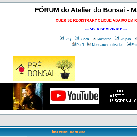
FÓRUM do Atelier do Bonsai - M
QUER SE REGISTRAR? CLIQUE ABAIXO EM 
--- SEJA BEM VINDO! ---
FAQ
Busca
Membros
Grupos
Perfil
Mensagens privadas
Ent
Ingressar ao grupo