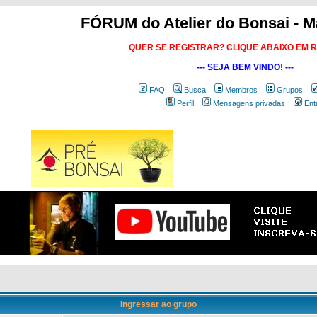
FÓRUM do Atelier do Bonsai - M
QUER SE REGISTRAR? CLIQUE ABAIXO EM 
--- SEJA BEM VINDO! ---
FAQ
Busca
Membros
Grupos
Perfil
Mensagens privadas
Ent
Ingressar ao grupo