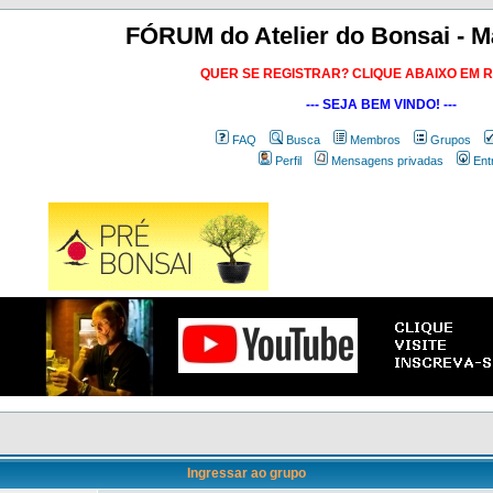
FÓRUM do Atelier do Bonsai - M
QUER SE REGISTRAR? CLIQUE ABAIXO EM 
--- SEJA BEM VINDO! ---
FAQ
Busca
Membros
Grupos
Perfil
Mensagens privadas
Ent
Ingressar ao grupo