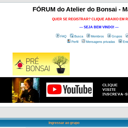
FÓRUM do Atelier do Bonsai - M
QUER SE REGISTRAR? CLIQUE ABAIXO EM 
--- SEJA BEM VINDO! ---
FAQ
Busca
Membros
Grupos
Perfil
Mensagens privadas
Ent
Ingressar ao grupo