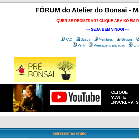
FÓRUM do Atelier do Bonsai - M
QUER SE REGISTRAR? CLIQUE ABAIXO EM 
--- SEJA BEM VINDO! ---
FAQ
Busca
Membros
Grupos
Perfil
Mensagens privadas
Ent
Ingressar ao grupo