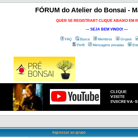
FÓRUM do Atelier do Bonsai - M
QUER SE REGISTRAR? CLIQUE ABAIXO EM 
--- SEJA BEM VINDO! ---
FAQ
Busca
Membros
Grupos
Perfil
Mensagens privadas
Ent
Ingressar ao grupo