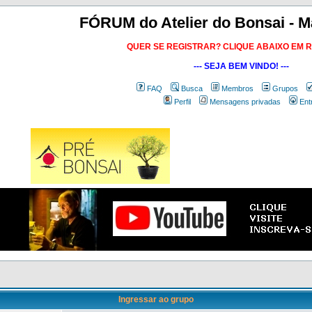
FÓRUM do Atelier do Bonsai - M
QUER SE REGISTRAR? CLIQUE ABAIXO EM 
--- SEJA BEM VINDO! ---
FAQ
Busca
Membros
Grupos
Perfil
Mensagens privadas
Ent
Ingressar ao grupo