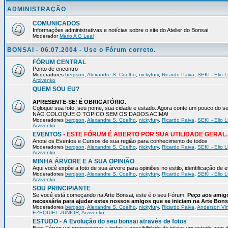
ADMINISTRAÇÃO
COMUNICADOS
Informações administrativas e notícias sobre o site do Atelier do Bonsai
Moderador
Mário A G Leal
BONSAI - 06.07.2004 - Use o Fórum correto.
FÓRUM CENTRAL
Ponto de encontro
Moderadores
bergson
,
Alexandre S. Coelho
,
nickyfury
,
Ricardo Paiva
,
SEKI - Elio L
Arzivenko
QUEM SOU EU?
APRESENTE-SE! É OBRIGATÓRIO.
Coloque sua foto, seu nome, sua cidade e estado. Agora conte um pouco do
NÃO COLOQUE O TÓPICO SEM OS DADOS ACIMA!
Moderadores
bergson
,
Alexandre S. Coelho
,
nickyfury
,
Ricardo Paiva
,
SEKI - Elio L
Arzivenko
EVENTOS
- ESTE FÓRUM É ABERTO POR SUA UTILIDADE GERAL.
Anote os Eventos e Cursos de sua região para conhecimento de todos
Moderadores
bergson
,
Alexandre S. Coelho
,
nickyfury
,
Ricardo Paiva
,
SEKI - Elio L
Arzivenko
MINHA ÁRVORE E A SUA OPINIÃO
Aqui você expõe a foto de sua árvore para opiniões no estilo, identificação de
Moderadores
bergson
,
Alexandre S. Coelho
,
nickyfury
,
Ricardo Paiva
,
SEKI - Elio L
Arzivenko
SOU PRINCIPIANTE
Se você está começando na Arte Bonsai, este é o seu Fórum.
Peço aos amigo
necessária para ajudar estes nossos amigos que se iniciam na Arte Bons
Moderadores
bergson
,
Alexandre S. Coelho
,
nickyfury
,
Ricardo Paiva
,
Anderson Vin
EZEQUIEL JUNIOR
,
Arzivenko
ESTUDO - A Evolução do seu bonsai através de fotos