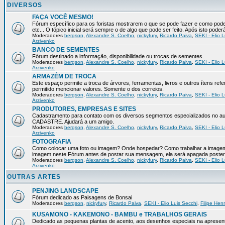
DIVERSOS
FAÇA VOCÊ MESMO!
Fórum específico para os foristas mostrarem o que se pode fazer e como pod
etc... O tópico inicial será sempre o de algo que pode ser feito. Após isto pode
Moderadores
bergson
,
Alexandre S. Coelho
,
nickyfury
,
Ricardo Paiva
,
SEKI - Elio L
Arzivenko
BANCO DE SEMENTES
Fórum destinado a informação, disponibilidade ou trocas de sementes.
Moderadores
bergson
,
Alexandre S. Coelho
,
nickyfury
,
Ricardo Paiva
,
SEKI - Elio L
Arzivenko
ARMAZÉM DE TROCA
Este espaço permite a troca de árvores, ferramentas, livros e outros ítens 
permitido mencionar valores. Somente o dos correios.
Moderadores
bergson
,
Alexandre S. Coelho
,
nickyfury
,
Ricardo Paiva
,
SEKI - Elio L
Arzivenko
PRODUTORES, EMPRESAS E SITES
Cadastramento para contato com os diversos segmentos especializados no aux
CADASTRE. Ajudará a um amigo.
Moderadores
bergson
,
Alexandre S. Coelho
,
nickyfury
,
Ricardo Paiva
,
SEKI - Elio L
Arzivenko
FOTOGRAFIA
Como colocar uma foto ou imagem? Onde hospedar? Como trabalhar a imagem p
imagem neste Fórum antes de postar sua mensagem, ela será apagada poster
Moderadores
bergson
,
Alexandre S. Coelho
,
nickyfury
,
Ricardo Paiva
,
SEKI - Elio L
Arzivenko
OUTRAS ARTES
PENJING LANDSCAPE
Fórum dedicado as Paisagens de Bonsai
Moderadores
bergson
,
nickyfury
,
Ricardo Paiva
,
SEKI - Elio Luis Secchi
,
Filipe Hen
KUSAMONO - KAKEMONO - BAMBU e TRABALHOS GERAIS
Dedicado as pequenas plantas de acento, aos desenhos especiais na apresen