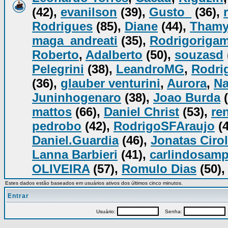
(42),
evanilson
(39),
Gusto_
(36),
Rodrigues
(85),
Diane
(44),
Tham
maga_andreati
(35),
Rodrigorigam
Roberto
,
Adalberto
(50),
souzasd
Pelegrini
(38),
LeandroMG
,
Rodrig
(36),
glauber venturini
,
Aurora
,
Na
Juninhogenaro
(38),
Joao Burda
(
mattos
(66),
Daniel Christ
(53),
re
pedrobo
(42),
RodrigoSFAraujo
(4
Daniel.Guardia
(46),
Jonatas Cirol
Lanna Barbieri
(41),
carlindosam
OLIVEIRA
(57),
Romulo Dias
(50),
Estes dados estão baseados em usuários ativos dos últimos cinco minutos.
Entrar
Usuário:
Senha:
P