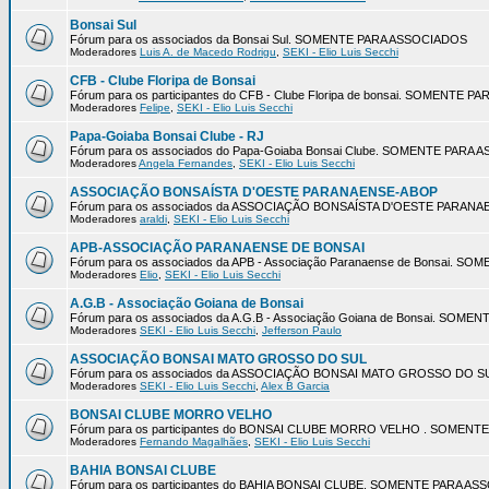
Bonsai Sul
Fórum para os associados da Bonsai Sul. SOMENTE PARA ASSOCIADOS
Moderadores
Luis A. de Macedo Rodrigu
,
SEKI - Elio Luis Secchi
CFB - Clube Floripa de Bonsai
Fórum para os participantes do CFB - Clube Floripa de bonsai. SOMENTE 
Moderadores
Felipe
,
SEKI - Elio Luis Secchi
Papa-Goiaba Bonsai Clube - RJ
Fórum para os associados do Papa-Goiaba Bonsai Clube. SOMENTE PARA
Moderadores
Angela Fernandes
,
SEKI - Elio Luis Secchi
ASSOCIAÇÃO BONSAÍSTA D'OESTE PARANAENSE-ABOP
Fórum para os associados da ASSOCIAÇÃO BONSAÍSTA D'OESTE PARA
Moderadores
araldi
,
SEKI - Elio Luis Secchi
APB-ASSOCIAÇÃO PARANAENSE DE BONSAI
Fórum para os associados da APB - Associação Paranaense de Bonsai. 
Moderadores
Elio
,
SEKI - Elio Luis Secchi
A.G.B - Associação Goiana de Bonsai
Fórum para os associados da A.G.B - Associação Goiana de Bonsai. SOM
Moderadores
SEKI - Elio Luis Secchi
,
Jefferson Paulo
ASSOCIAÇÃO BONSAI MATO GROSSO DO SUL
Fórum para os associados da ASSOCIAÇÃO BONSAI MATO GROSSO DO 
Moderadores
SEKI - Elio Luis Secchi
,
Alex B Garcia
BONSAI CLUBE MORRO VELHO
Fórum para os participantes do BONSAI CLUBE MORRO VELHO . SOMEN
Moderadores
Fernando Magalhães
,
SEKI - Elio Luis Secchi
BAHIA BONSAI CLUBE
Fórum para os participantes do BAHIA BONSAI CLUBE. SOMENTE PARA A