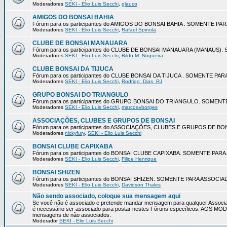
Moderadores
SEKI - Elio Luis Secchi
,
glauco
AMIGOS DO BONSAI BAHIA
Fórum para os participantes do AMIGOS DO BONSAI BAHIA . SOMENTE P
Moderadores
SEKI - Elio Luis Secchi
,
Rafael Spinola
CLUBE DE BONSAI MANAUARA
Fórum para os participantes do CLUBE DE BONSAI MANAUARA (MANAUS
Moderadores
SEKI - Elio Luis Secchi
,
Rildo M. Nogueira
CLUBE BONSAI DA TIJUCA
Fórum para os participantes do CLUBE BONSAI DA TIJUCA . SOMENTE P
Moderadores
SEKI - Elio Luis Secchi
,
Rodrigo_Dias_RJ
GRUPO BONSAI DO TRIANGULO
Fórum para os participantes do GRUPO BONSAI DO TRIANGULO. SOMEN
Moderadores
SEKI - Elio Luis Secchi
,
marcoavborges
ASSOCIAÇÕES, CLUBES E GRUPOS DE BONSAI
Fórum para os participantes do ASSOCIAÇÕES, CLUBES E GRUPOS DE 
Moderadores
nickyfury
,
SEKI - Elio Luis Secchi
BONSAI CLUBE CAPIXABA
Fórum para os participantes do BONSAI CLUBE CAPIXABA. SOMENTE PA
Moderadores
SEKI - Elio Luis Secchi
,
Filipe Henrique
BONSAI SHIZEN
Fórum para os participantes do BONSAI SHIZEN. SOMENTE PARA ASSOCI
Moderadores
SEKI - Elio Luis Secchi
,
Davidson Thales
Não sendo associado, coloque sua mensagem aqui
Se você não é associado e pretende mandar mensagem para qualquer Associa
é necessário ser associado para postar nestes Fóruns específicos. AOS 
mensagens de não associados.
Moderador
SEKI - Elio Luis Secchi