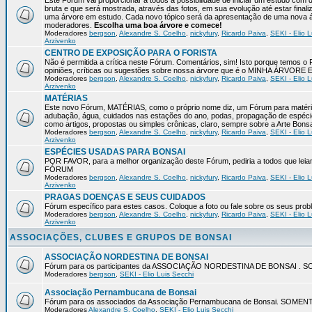
Este Fórum vai proporcionar a todos a possibilidade de iniciar um estudo com 
bruta e que será mostrada, através das fotos, em sua evolução até estar final
uma árvore em estudo. Cada novo tópico será da apresentação de uma nova á
moderadores.
Escolha uma boa árvore e comece!
Moderadores
bergson
,
Alexandre S. Coelho
,
nickyfury
,
Ricardo Paiva
,
SEKI - Elio L
Arzivenko
CENTRO DE EXPOSIÇÃO PARA O FORISTA
Não é permitida a crítica neste Fórum. Comentários, sim! Isto porque temos 
opiniões, críticas ou sugestões sobre nossa árvore que é o MINHA ÁRVORE
Moderadores
bergson
,
Alexandre S. Coelho
,
nickyfury
,
Ricardo Paiva
,
SEKI - Elio L
Arzivenko
MATÉRIAS
Este novo Fórum, MATÉRIAS, como o próprio nome diz, um Fórum para matérias
adubação, água, cuidados nas estações do ano, podas, propagação de espéci
como artigos, propostas ou simples crônicas, claro, sempre sobre a Arte Bons
Moderadores
bergson
,
Alexandre S. Coelho
,
nickyfury
,
Ricardo Paiva
,
SEKI - Elio L
Arzivenko
ESPÉCIES USADAS PARA BONSAI
POR FAVOR, para a melhor organização deste Fórum, pediria a todos qu
FÓRUM
Moderadores
bergson
,
Alexandre S. Coelho
,
nickyfury
,
Ricardo Paiva
,
SEKI - Elio L
Arzivenko
PRAGAS DOENÇAS E SEUS CUIDADOS
Fórum específico para estes casos. Coloque a foto ou fale sobre os seus pro
Moderadores
bergson
,
Alexandre S. Coelho
,
nickyfury
,
Ricardo Paiva
,
SEKI - Elio L
Arzivenko
ASSOCIAÇÕES, CLUBES E GRUPOS DE BONSAI
ASSOCIAÇÃO NORDESTINA DE BONSAI
Fórum para os participantes da ASSOCIAÇÃO NORDESTINA DE BONSAI 
Moderadores
bergson
,
SEKI - Elio Luis Secchi
Associação Pernambucana de Bonsai
Fórum para os associados da Associação Pernambucana de Bonsai. SOM
Moderadores
Alexandre S. Coelho
,
SEKI - Elio Luis Secchi