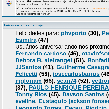
No total,
320
usuários visitaram o fórum hoje :: 0 registrados, 0 invisíveis e 320 vi
Usuários registrados: Nenhum
Há
36
usuários on-line: 0 registrados, 0 invisíveis e 36 visitantes [
Administrador
]
O recorde de usuários on-line foi de
2861
em Sex Maio 29, 2026 1:59 pm
Usuários registrados: Nenhum
Aniversariantes de Hoje
Felicidades para:
phvporto
(30),
Pe
Esmifra
(47)
Usuários aniversariando nos próxim
Fernando cardoso
(46),
otaviofso
Debora B
,
alefrangel
(51),
Bonfadi
JJSantos
(41),
Guilherme Casagr
Felicetti
(53),
josecarlosbarros
(46
mgloriam
(66),
scan74
(52),
vetbo
(37),
PAULO HENRIQUE PEREIRA
Tonny Rios
(45),
Davson Santos
(
eveline
,
Eustaquio jackson fonse
Leonardo Torres
,
Cacau
,
Rigdzin