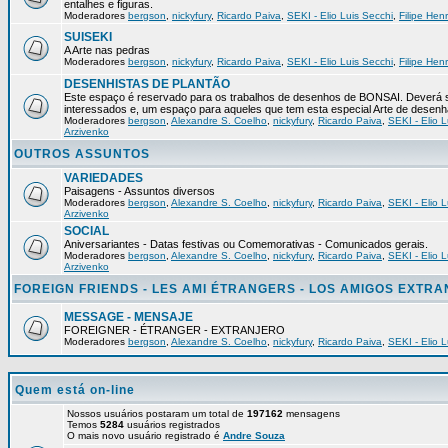
entalhes e figuras.
Moderadores
bergson
,
nickyfury
,
Ricardo Paiva
,
SEKI - Elio Luis Secchi
,
Filipe Hen
SUISEKI
A Arte nas pedras
Moderadores
bergson
,
nickyfury
,
Ricardo Paiva
,
SEKI - Elio Luis Secchi
,
Filipe Hen
DESENHISTAS DE PLANTÃO
Este espaço é reservado para os trabalhos de desenhos de BONSAI. Deverá s
interessados e, um espaço para aqueles que tem esta especial Arte de desenh
Moderadores
bergson
,
Alexandre S. Coelho
,
nickyfury
,
Ricardo Paiva
,
SEKI - Elio L
Arzivenko
OUTROS ASSUNTOS
VARIEDADES
Paisagens - Assuntos diversos
Moderadores
bergson
,
Alexandre S. Coelho
,
nickyfury
,
Ricardo Paiva
,
SEKI - Elio L
Arzivenko
SOCIAL
Aniversariantes - Datas festivas ou Comemorativas - Comunicados gerais.
Moderadores
bergson
,
Alexandre S. Coelho
,
nickyfury
,
Ricardo Paiva
,
SEKI - Elio L
Arzivenko
FOREIGN FRIENDS - LES AMI ÉTRANGERS - LOS AMIGOS EXTR
MESSAGE - MENSAJE
FOREIGNER - ÉTRANGER - EXTRANJERO
Moderadores
bergson
,
Alexandre S. Coelho
,
nickyfury
,
Ricardo Paiva
,
SEKI - Elio L
Quem está on-line
Nossos usuários postaram um total de
197162
mensagens
Temos
5284
usuários registrados
O mais novo usuário registrado é
Andre Souza