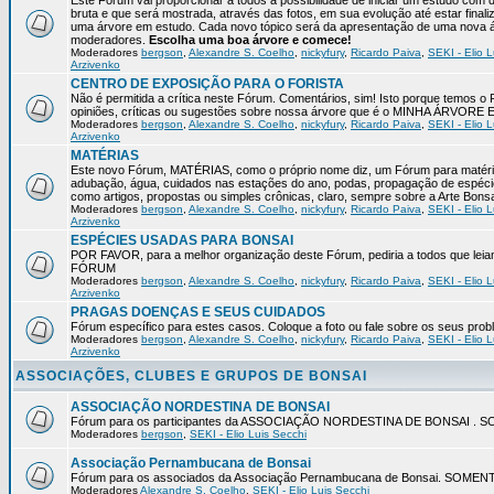
Este Fórum vai proporcionar a todos a possibilidade de iniciar um estudo com 
bruta e que será mostrada, através das fotos, em sua evolução até estar final
uma árvore em estudo. Cada novo tópico será da apresentação de uma nova á
moderadores.
Escolha uma boa árvore e comece!
Moderadores
bergson
,
Alexandre S. Coelho
,
nickyfury
,
Ricardo Paiva
,
SEKI - Elio L
Arzivenko
CENTRO DE EXPOSIÇÃO PARA O FORISTA
Não é permitida a crítica neste Fórum. Comentários, sim! Isto porque temos 
opiniões, críticas ou sugestões sobre nossa árvore que é o MINHA ÁRVORE
Moderadores
bergson
,
Alexandre S. Coelho
,
nickyfury
,
Ricardo Paiva
,
SEKI - Elio L
Arzivenko
MATÉRIAS
Este novo Fórum, MATÉRIAS, como o próprio nome diz, um Fórum para matérias
adubação, água, cuidados nas estações do ano, podas, propagação de espéci
como artigos, propostas ou simples crônicas, claro, sempre sobre a Arte Bons
Moderadores
bergson
,
Alexandre S. Coelho
,
nickyfury
,
Ricardo Paiva
,
SEKI - Elio L
Arzivenko
ESPÉCIES USADAS PARA BONSAI
POR FAVOR, para a melhor organização deste Fórum, pediria a todos qu
FÓRUM
Moderadores
bergson
,
Alexandre S. Coelho
,
nickyfury
,
Ricardo Paiva
,
SEKI - Elio L
Arzivenko
PRAGAS DOENÇAS E SEUS CUIDADOS
Fórum específico para estes casos. Coloque a foto ou fale sobre os seus pro
Moderadores
bergson
,
Alexandre S. Coelho
,
nickyfury
,
Ricardo Paiva
,
SEKI - Elio L
Arzivenko
ASSOCIAÇÕES, CLUBES E GRUPOS DE BONSAI
ASSOCIAÇÃO NORDESTINA DE BONSAI
Fórum para os participantes da ASSOCIAÇÃO NORDESTINA DE BONSAI 
Moderadores
bergson
,
SEKI - Elio Luis Secchi
Associação Pernambucana de Bonsai
Fórum para os associados da Associação Pernambucana de Bonsai. SOM
Moderadores
Alexandre S. Coelho
,
SEKI - Elio Luis Secchi