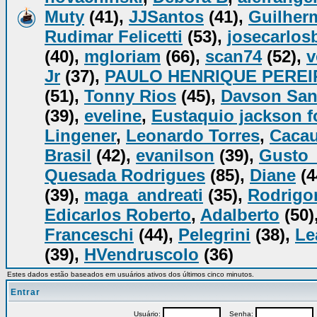
Muty
(41),
JJSantos
(41),
Guilher
Rudimar Felicetti
(53),
josecarlos
(40),
mgloriam
(66),
scan74
(52),
v
Jr
(37),
PAULO HENRIQUE PEREI
(51),
Tonny Rios
(45),
Davson San
(39),
eveline
,
Eustaquio jackson 
Lingener
,
Leonardo Torres
,
Caca
Brasil
(42),
evanilson
(39),
Gusto
Quesada Rodrigues
(85),
Diane
(4
(39),
maga_andreati
(35),
Rodrigo
Edicarlos Roberto
,
Adalberto
(50)
Franceschi
(44),
Pelegrini
(38),
Le
(39),
HVendruscolo
(36)
Estes dados estão baseados em usuários ativos dos últimos cinco minutos.
Entrar
Usuário:
Senha:
P