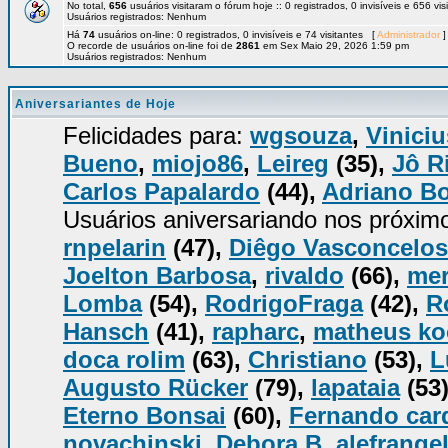
No total,
656
usuários visitaram o fórum hoje :: 0 registrados, 0 invisíveis e 656 vi
Usuários registrados: Nenhum
Há
74
usuários on-line: 0 registrados, 0 invisíveis e 74 visitantes [
Administrador
]
O recorde de usuários on-line foi de
2861
em Sex Maio 29, 2026 1:59 pm
Usuários registrados: Nenhum
Aniversariantes de Hoje
Felicidades para:
wgsouza
,
Viniciu
Bueno
,
miojo86
,
Leireg
(35),
Jô R
Carlos Papalardo
(44),
Adriano B
Usuários aniversariando nos próxim
rnpelarin
(47),
Diêgo Vasconcelos
Joelton Barbosa
,
rivaldo
(66),
mer
Lomba
(54),
RodrigoFraga
(42),
R
Hansch
(41),
rapharc
,
matheus k
doca rolim
(63),
Christiano
(53),
L
Augusto Rücker
(79),
lapataia
(53
Eterno Bonsai
(60),
Fernando car
novachinski
,
Debora B
,
alefrange