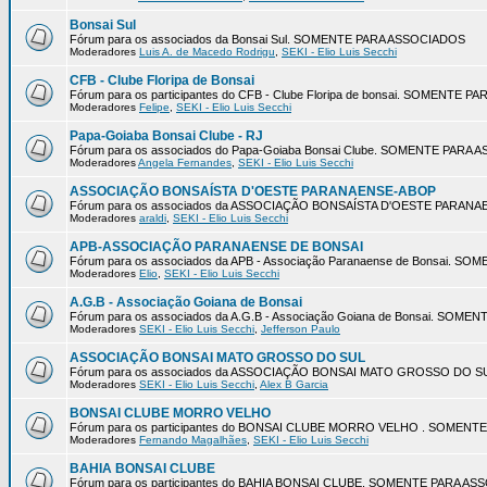
Bonsai Sul
Fórum para os associados da Bonsai Sul. SOMENTE PARA ASSOCIADOS
Moderadores
Luis A. de Macedo Rodrigu
,
SEKI - Elio Luis Secchi
CFB - Clube Floripa de Bonsai
Fórum para os participantes do CFB - Clube Floripa de bonsai. SOMENTE 
Moderadores
Felipe
,
SEKI - Elio Luis Secchi
Papa-Goiaba Bonsai Clube - RJ
Fórum para os associados do Papa-Goiaba Bonsai Clube. SOMENTE PARA
Moderadores
Angela Fernandes
,
SEKI - Elio Luis Secchi
ASSOCIAÇÃO BONSAÍSTA D'OESTE PARANAENSE-ABOP
Fórum para os associados da ASSOCIAÇÃO BONSAÍSTA D'OESTE PARA
Moderadores
araldi
,
SEKI - Elio Luis Secchi
APB-ASSOCIAÇÃO PARANAENSE DE BONSAI
Fórum para os associados da APB - Associação Paranaense de Bonsai. 
Moderadores
Elio
,
SEKI - Elio Luis Secchi
A.G.B - Associação Goiana de Bonsai
Fórum para os associados da A.G.B - Associação Goiana de Bonsai. SOM
Moderadores
SEKI - Elio Luis Secchi
,
Jefferson Paulo
ASSOCIAÇÃO BONSAI MATO GROSSO DO SUL
Fórum para os associados da ASSOCIAÇÃO BONSAI MATO GROSSO DO 
Moderadores
SEKI - Elio Luis Secchi
,
Alex B Garcia
BONSAI CLUBE MORRO VELHO
Fórum para os participantes do BONSAI CLUBE MORRO VELHO . SOMEN
Moderadores
Fernando Magalhães
,
SEKI - Elio Luis Secchi
BAHIA BONSAI CLUBE
Fórum para os participantes do BAHIA BONSAI CLUBE. SOMENTE PARA A