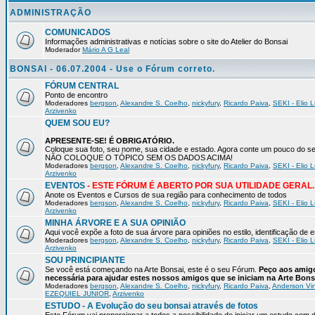
ADMINISTRAÇÃO
COMUNICADOS
Informações administrativas e notícias sobre o site do Atelier do Bonsai
Moderador
Mário A G Leal
BONSAI - 06.07.2004 - Use o Fórum correto.
FÓRUM CENTRAL
Ponto de encontro
Moderadores
bergson
,
Alexandre S. Coelho
,
nickyfury
,
Ricardo Paiva
,
SEKI - Elio L
Arzivenko
QUEM SOU EU?
APRESENTE-SE! É OBRIGATÓRIO.
Coloque sua foto, seu nome, sua cidade e estado. Agora conte um pouco do
NÃO COLOQUE O TÓPICO SEM OS DADOS ACIMA!
Moderadores
bergson
,
Alexandre S. Coelho
,
nickyfury
,
Ricardo Paiva
,
SEKI - Elio L
Arzivenko
EVENTOS
- ESTE FÓRUM É ABERTO POR SUA UTILIDADE GERAL.
Anote os Eventos e Cursos de sua região para conhecimento de todos
Moderadores
bergson
,
Alexandre S. Coelho
,
nickyfury
,
Ricardo Paiva
,
SEKI - Elio L
Arzivenko
MINHA ÁRVORE E A SUA OPINIÃO
Aqui você expõe a foto de sua árvore para opiniões no estilo, identificação de
Moderadores
bergson
,
Alexandre S. Coelho
,
nickyfury
,
Ricardo Paiva
,
SEKI - Elio L
Arzivenko
SOU PRINCIPIANTE
Se você está começando na Arte Bonsai, este é o seu Fórum.
Peço aos amigo
necessária para ajudar estes nossos amigos que se iniciam na Arte Bons
Moderadores
bergson
,
Alexandre S. Coelho
,
nickyfury
,
Ricardo Paiva
,
Anderson Vin
EZEQUIEL JUNIOR
,
Arzivenko
ESTUDO - A Evolução do seu bonsai através de fotos