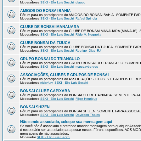
Moderadores
SEKI - Elio Luis Secchi
,
glauco
AMIGOS DO BONSAI BAHIA
Fórum para os participantes do AMIGOS DO BONSAI BAHIA . SOMENTE P
Moderadores
SEKI - Elio Luis Secchi
,
Rafael Spinola
CLUBE DE BONSAI MANAUARA
Fórum para os participantes do CLUBE DE BONSAI MANAUARA (MANAUS
Moderadores
SEKI - Elio Luis Secchi
,
Rildo M. Nogueira
CLUBE BONSAI DA TIJUCA
Fórum para os participantes do CLUBE BONSAI DA TIJUCA . SOMENTE P
Moderadores
SEKI - Elio Luis Secchi
,
Rodrigo_Dias_RJ
GRUPO BONSAI DO TRIANGULO
Fórum para os participantes do GRUPO BONSAI DO TRIANGULO. SOMEN
Moderadores
SEKI - Elio Luis Secchi
,
marcoavborges
ASSOCIAÇÕES, CLUBES E GRUPOS DE BONSAI
Fórum para os participantes do ASSOCIAÇÕES, CLUBES E GRUPOS DE 
Moderadores
nickyfury
,
SEKI - Elio Luis Secchi
BONSAI CLUBE CAPIXABA
Fórum para os participantes do BONSAI CLUBE CAPIXABA. SOMENTE PA
Moderadores
SEKI - Elio Luis Secchi
,
Filipe Henrique
BONSAI SHIZEN
Fórum para os participantes do BONSAI SHIZEN. SOMENTE PARA ASSOCI
Moderadores
SEKI - Elio Luis Secchi
,
Davidson Thales
Não sendo associado, coloque sua mensagem aqui
Se você não é associado e pretende mandar mensagem para qualquer Associa
é necessário ser associado para postar nestes Fóruns específicos. AOS 
mensagens de não associados.
Moderador
SEKI - Elio Luis Secchi