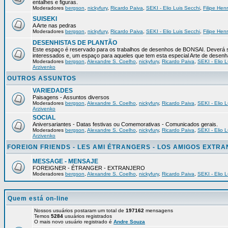
entalhes e figuras.
Moderadores
bergson
,
nickyfury
,
Ricardo Paiva
,
SEKI - Elio Luis Secchi
,
Filipe Hen
SUISEKI
A Arte nas pedras
Moderadores
bergson
,
nickyfury
,
Ricardo Paiva
,
SEKI - Elio Luis Secchi
,
Filipe Hen
DESENHISTAS DE PLANTÃO
Este espaço é reservado para os trabalhos de desenhos de BONSAI. Deverá s
interessados e, um espaço para aqueles que tem esta especial Arte de desenh
Moderadores
bergson
,
Alexandre S. Coelho
,
nickyfury
,
Ricardo Paiva
,
SEKI - Elio L
Arzivenko
OUTROS ASSUNTOS
VARIEDADES
Paisagens - Assuntos diversos
Moderadores
bergson
,
Alexandre S. Coelho
,
nickyfury
,
Ricardo Paiva
,
SEKI - Elio L
Arzivenko
SOCIAL
Aniversariantes - Datas festivas ou Comemorativas - Comunicados gerais.
Moderadores
bergson
,
Alexandre S. Coelho
,
nickyfury
,
Ricardo Paiva
,
SEKI - Elio L
Arzivenko
FOREIGN FRIENDS - LES AMI ÉTRANGERS - LOS AMIGOS EXTR
MESSAGE - MENSAJE
FOREIGNER - ÉTRANGER - EXTRANJERO
Moderadores
bergson
,
Alexandre S. Coelho
,
nickyfury
,
Ricardo Paiva
,
SEKI - Elio L
Quem está on-line
Nossos usuários postaram um total de
197162
mensagens
Temos
5284
usuários registrados
O mais novo usuário registrado é
Andre Souza