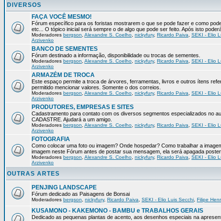
DIVERSOS
FAÇA VOCÊ MESMO!
Fórum específico para os foristas mostrarem o que se pode fazer e como pod
etc... O tópico inicial será sempre o de algo que pode ser feito. Após isto pode
Moderadores
bergson
,
Alexandre S. Coelho
,
nickyfury
,
Ricardo Paiva
,
SEKI - Elio L
Arzivenko
BANCO DE SEMENTES
Fórum destinado a informação, disponibilidade ou trocas de sementes.
Moderadores
bergson
,
Alexandre S. Coelho
,
nickyfury
,
Ricardo Paiva
,
SEKI - Elio L
Arzivenko
ARMAZÉM DE TROCA
Este espaço permite a troca de árvores, ferramentas, livros e outros ítens 
permitido mencionar valores. Somente o dos correios.
Moderadores
bergson
,
Alexandre S. Coelho
,
nickyfury
,
Ricardo Paiva
,
SEKI - Elio L
Arzivenko
PRODUTORES, EMPRESAS E SITES
Cadastramento para contato com os diversos segmentos especializados no aux
CADASTRE. Ajudará a um amigo.
Moderadores
bergson
,
Alexandre S. Coelho
,
nickyfury
,
Ricardo Paiva
,
SEKI - Elio L
Arzivenko
FOTOGRAFIA
Como colocar uma foto ou imagem? Onde hospedar? Como trabalhar a imagem p
imagem neste Fórum antes de postar sua mensagem, ela será apagada poster
Moderadores
bergson
,
Alexandre S. Coelho
,
nickyfury
,
Ricardo Paiva
,
SEKI - Elio L
Arzivenko
OUTRAS ARTES
PENJING LANDSCAPE
Fórum dedicado as Paisagens de Bonsai
Moderadores
bergson
,
nickyfury
,
Ricardo Paiva
,
SEKI - Elio Luis Secchi
,
Filipe Hen
KUSAMONO - KAKEMONO - BAMBU e TRABALHOS GERAIS
Dedicado as pequenas plantas de acento, aos desenhos especiais na apresen