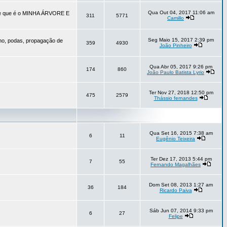
Qua Out 04, 2017 11:06 am
vore que é o MINHA ÁRVORE E
311
5771
Camillo
Seg Maio 15, 2017 2:39 pm
no, podas, propagação de
359
4930
João Pinheiro
Qua Abr 05, 2017 9:26 pm
174
860
João Paulo Batista Lyrio
Ter Nov 27, 2018 12:50 pm
475
2579
Thássio fernandes
Qua Set 16, 2015 7:38 am
6
11
Eugênio Teixeira
Ter Dez 17, 2013 5:44 pm
7
55
Fernando Magalhães
Dom Set 08, 2013 1:27 am
36
184
Ricardo Paiva
Sáb Jun 07, 2014 9:33 pm
6
27
Felipe