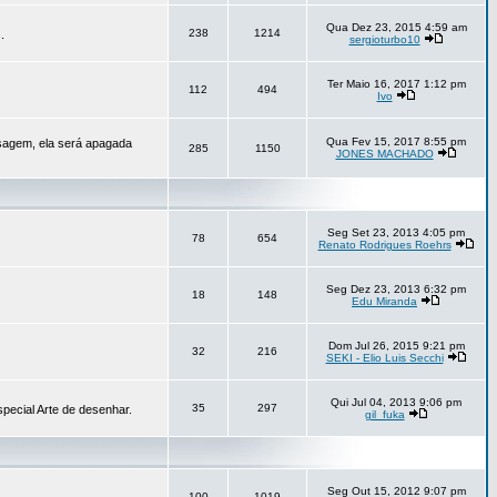
Qua Dez 23, 2015 4:59 am
238
1214
.
sergioturbo10
Ter Maio 16, 2017 1:12 pm
112
494
Ivo
Qua Fev 15, 2017 8:55 pm
sagem, ela será apagada
285
1150
JONES MACHADO
Seg Set 23, 2013 4:05 pm
78
654
Renato Rodrigues Roehrs
Seg Dez 23, 2013 6:32 pm
18
148
Edu Miranda
Dom Jul 26, 2015 9:21 pm
32
216
SEKI - Elio Luis Secchi
Qui Jul 04, 2013 9:06 pm
35
297
pecial Arte de desenhar.
gil_fuka
Seg Out 15, 2012 9:07 pm
100
1019