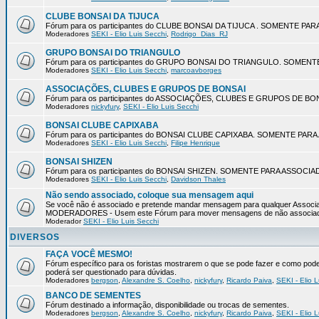
CLUBE BONSAI DA TIJUCA
Fórum para os participantes do CLUBE BONSAI DA TIJUCA . SOMENTE P
Moderadores
SEKI - Elio Luis Secchi
,
Rodrigo_Dias_RJ
GRUPO BONSAI DO TRIANGULO
Fórum para os participantes do GRUPO BONSAI DO TRIANGULO. SOMEN
Moderadores
SEKI - Elio Luis Secchi
,
marcoavborges
ASSOCIAÇÕES, CLUBES E GRUPOS DE BONSAI
Fórum para os participantes do ASSOCIAÇÕES, CLUBES E GRUPOS DE 
Moderadores
nickyfury
,
SEKI - Elio Luis Secchi
BONSAI CLUBE CAPIXABA
Fórum para os participantes do BONSAI CLUBE CAPIXABA. SOMENTE PA
Moderadores
SEKI - Elio Luis Secchi
,
Filipe Henrique
BONSAI SHIZEN
Fórum para os participantes do BONSAI SHIZEN. SOMENTE PARA ASSOCI
Moderadores
SEKI - Elio Luis Secchi
,
Davidson Thales
Não sendo associado, coloque sua mensagem aqui
Se você não é associado e pretende mandar mensagem para qualquer Associaç
MODERADORES - Usem este Fórum para mover mensagens de não associa
Moderador
SEKI - Elio Luis Secchi
DIVERSOS
FAÇA VOCÊ MESMO!
Fórum específico para os foristas mostrarem o que se pode fazer e como pode s
poderá ser questionado para dúvidas.
Moderadores
bergson
,
Alexandre S. Coelho
,
nickyfury
,
Ricardo Paiva
,
SEKI - Elio L
BANCO DE SEMENTES
Fórum destinado a informação, disponibilidade ou trocas de sementes.
Moderadores
bergson
,
Alexandre S. Coelho
,
nickyfury
,
Ricardo Paiva
,
SEKI - Elio L