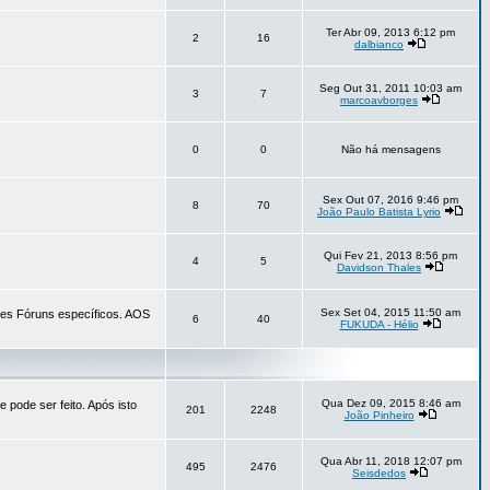
Ter Abr 09, 2013 6:12 pm
2
16
dalbianco
Seg Out 31, 2011 10:03 am
3
7
marcoavborges
0
0
Não há mensagens
Sex Out 07, 2016 9:46 pm
8
70
João Paulo Batista Lyrio
Qui Fev 21, 2013 8:56 pm
4
5
Davidson Thales
Sex Set 04, 2015 11:50 am
tes Fóruns específicos. AOS
6
40
FUKUDA - Hélio
Qua Dez 09, 2015 8:46 am
 pode ser feito. Após isto
201
2248
João Pinheiro
Qua Abr 11, 2018 12:07 pm
495
2476
Seisdedos