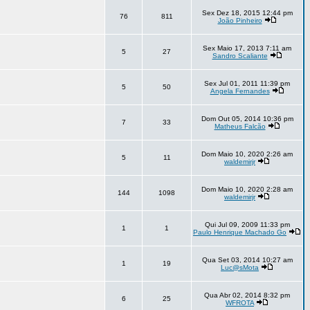
Sex Dez 18, 2015 12:44 pm
76
811
João Pinheiro
Sex Maio 17, 2013 7:11 am
5
27
Sandro Scaliante
Sex Jul 01, 2011 11:39 pm
5
50
Angela Fernandes
Dom Out 05, 2014 10:36 pm
7
33
Matheus Falcão
Dom Maio 10, 2020 2:26 am
5
11
waldemirjr
Dom Maio 10, 2020 2:28 am
144
1098
waldemirjr
Qui Jul 09, 2009 11:33 pm
1
1
Paulo Henrique Machado Go
Qua Set 03, 2014 10:27 am
1
19
Luc@sMota
Qua Abr 02, 2014 8:32 pm
6
25
WFROTA