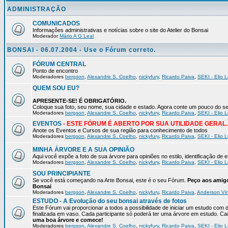
ADMINISTRAÇÃO
COMUNICADOS
Informações administrativas e notícias sobre o site do Atelier do Bonsai
Moderador
Mário A G Leal
BONSAI - 06.07.2004 - Use o Fórum correto.
FÓRUM CENTRAL
Ponto de encontro
Moderadores
bergson
,
Alexandre S. Coelho
,
nickyfury
,
Ricardo Paiva
,
SEKI - Elio L
QUEM SOU EU?
APRESENTE-SE! É OBRIGATÓRIO.
Coloque sua foto, seu nome, sua cidade e estado. Agora conte um pou
Moderadores
bergson
,
Alexandre S. Coelho
,
nickyfury
,
Ricardo Paiva
,
SEKI - Elio L
EVENTOS
- ESTE FÓRUM É ABERTO POR SUA UTILIDADE GERAL.
Anote os Eventos e Cursos de sua região para conhecimento de todos
Moderadores
bergson
,
Alexandre S. Coelho
,
nickyfury
,
Ricardo Paiva
,
SEKI - Elio L
MINHA ÁRVORE E A SUA OPINIÃO
Aqui você expõe a foto de sua árvore para opiniões no estilo, identificação de
Moderadores
bergson
,
Alexandre S. Coelho
,
nickyfury
,
Ricardo Paiva
,
SEKI - Elio L
SOU PRINCIPIANTE
Se você está começando na Arte Bonsai, este é o seu Fórum.
Peço aos amigo
Bonsai
Moderadores
bergson
,
Alexandre S. Coelho
,
nickyfury
,
Ricardo Paiva
,
Anderson Vin
ESTUDO - A Evolução do seu bonsai através de fotos
Este Fórum vai proporcionar a todos a possibilidade de iniciar um estudo com 
finalizada em vaso. Cada participante só poderá ter uma árvore em estudo. 
uma boa árvore e comece!
Moderadores
bergson
,
Alexandre S. Coelho
,
nickyfury
,
Ricardo Paiva
,
SEKI - Elio L