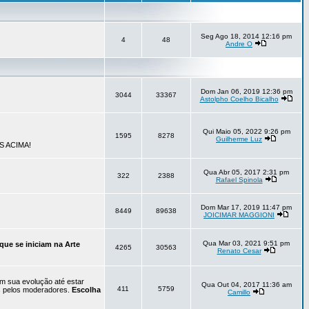
Seg Ago 18, 2014 12:16 pm
4
48
Andre O
Dom Jan 06, 2019 12:36 pm
3044
33367
Astolpho Coelho Bicalho
Qui Maio 05, 2022 9:26 pm
1595
8278
Guilherme Luz
S ACIMA!
Qua Abr 05, 2017 2:31 pm
322
2388
Rafael Spinola
Dom Mar 17, 2019 11:47 pm
8449
89638
JOICIMAR MAGGIONI
Qua Mar 03, 2021 9:51 pm
que se iniciam na Arte
4265
30563
Renato Cesar
em sua evolução até estar
Qua Out 04, 2017 11:36 am
411
5759
os pelos moderadores.
Escolha
Camillo