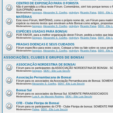
CENTRO DE EXPOSIÇÃO PARA O FORISTA
Não é permitida a crítica neste Fórum. Comentários, sim! Isto porque temos
SUA OPINIÃO acima
Moderadores
bergson
,
Alexandre S. Coelho
,
nickyfury
,
Ricardo Paiva
,
SEKI - Elio L
MATÉRIAS
Este novo Fórum, MATÉRIAS, como o próprio nome diz, um Fórum para matéria
espécie ou mesmo textos que envolvam a Arte Bonsai como artigos, propostas 
Moderadores
bergson
,
Alexandre S. Coelho
,
nickyfury
,
Ricardo Paiva
,
SEKI - Elio L
ESPÉCIES USADAS PARA BONSAI
POR FAVOR, para a melhor organização deste Fórum, pediria a todos q
Moderadores
bergson
,
Alexandre S. Coelho
,
nickyfury
,
Ricardo Paiva
,
SEKI - Elio L
PRAGAS DOENÇAS E SEUS CUIDADOS
Fórum específico para estes casos. Coloque a foto ou fale sobre os seus pro
Moderadores
bergson
,
Alexandre S. Coelho
,
nickyfury
,
Ricardo Paiva
,
SEKI - Elio L
ASSOCIAÇÕES, CLUBES E GRUPOS DE BONSAI
ASSOCIAÇÃO NORDESTINA DE BONSAI
Fórum para os participantes da ASSOCIAÇÃO NORDESTINA DE BONSAI 
Moderadores
bergson
,
SEKI - Elio Luis Secchi
Associação Pernambucana de Bonsai
Fórum para os associados da Associação Pernambucana de Bonsai. SOM
Moderadores
Alexandre S. Coelho
,
SEKI - Elio Luis Secchi
Bonsai Sul
Fórum para os associados da Bonsai Sul. SOMENTE PARA ASSOCIADOS
Moderadores
Luis A. de Macedo Rodrigu
,
SEKI - Elio Luis Secchi
CFB - Clube Floripa de Bonsai
Fórum para os participantes do CFB - Clube Floripa de bonsai. SOMENTE 
Moderadores
Felipe
,
SEKI - Elio Luis Secchi