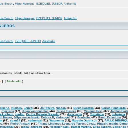
uis Secchi
,
Filipe Henrique
,
EZEQUIEL JUNIOR
,
Arzivenko
uis Secchi
,
Filipe Henrique
,
EZEQUIEL JUNIOR
,
Arzivenko
ANJEROS
uis Secchi
,
EZEQUIEL JUNIOR
,
Arzivenko
 visitantes , sendo 1447 na última hora.
r
] [
Moderador
]
 Bueno
,
miojo86
,
Leireg
(35),
Jô Ribeiro
,
fnocon
(51),
Diego Santana
(44),
Carlos Papalardo
(
,
rnpelarin
(47),
Diêgo Vasconcelos
(44),
Taissa Garcez
(38),
Vinicius Reis
(37),
Joelton Bar
s kochem
,
madhu
,
Carlos Roberto Bresolin
(71),
doca rolim
(63),
Christiano
(53),
Luluzinha
(
ili Nagao
,
felipe novachinski
,
Debora B
,
alefrangel
(51),
Bonfadini
(47),
Paulo Falavigna
(46)
am
(66),
scan74
(52),
vetbonsai
(51),
Wagner.hn
(42),
Marcelo Garcia Jr
(37),
PAULO HENRIQU
ca
(50),
Pedro Arakaki
(49),
Thiago Lingener
,
Leonardo Torres
,
Cacau
,
Rigdzin
,
makin
,
Danta
MiguelSM
(39),
maga_andreati
(35),
Rodrigorigami
,
Rafael Martins
,
Elisa Takano
,
Edicarlos 