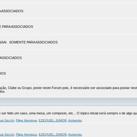
ARA ASSOCIADOS
TE PARA ASSOCIADOS
BONSAI . SOMENTE PARA ASSOCIADOS
RA ASSOCIADOS
ADOS
ão, Clube ou Grupo, poste neste Forum pois, é necessário ser associado para postar nes
dos.
er feito um vaso, uma mesa, um composto, etc... O tópico inicial será sempre o de algo que
uis Secchi
,
Filipe Henrique
,
EZEQUIEL JUNIOR
,
Arzivenko
uis Secchi
,
Filipe Henrique
,
EZEQUIEL JUNIOR
,
Arzivenko