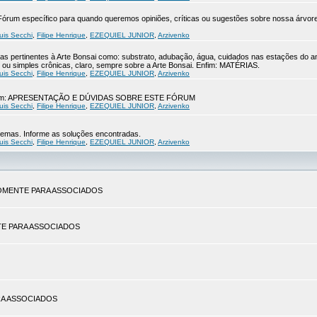
 o Fórum específico para quando queremos opiniões, críticas ou sugestões sobre nossa ár
uis Secchi
,
Filipe Henrique
,
EZEQUIEL JUNIOR
,
Arzivenko
s pertinentes à Arte Bonsai como: substrato, adubação, água, cuidados nas estações do a
ou simples crônicas, claro, sempre sobre a Arte Bonsai. Enfim: MATÉRIAS.
uis Secchi
,
Filipe Henrique
,
EZEQUIEL JUNIOR
,
Arzivenko
ue leiam: APRESENTAÇÃO E DÚVIDAS SOBRE ESTE FÓRUM
uis Secchi
,
Filipe Henrique
,
EZEQUIEL JUNIOR
,
Arzivenko
blemas. Informe as soluções encontradas.
uis Secchi
,
Filipe Henrique
,
EZEQUIEL JUNIOR
,
Arzivenko
. SOMENTE PARA ASSOCIADOS
ENTE PARA ASSOCIADOS
PARA ASSOCIADOS