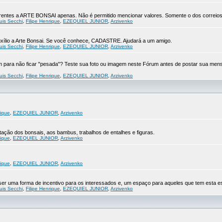
eferentes a ARTE BONSAI apenas. Não é permitido mencionar valores. Somente o dos correios
uis Secchi
,
Filipe Henrique
,
EZEQUIEL JUNIOR
,
Arzivenko
xílio a Arte Bonsai. Se você conhece, CADASTRE. Ajudará a um amigo.
uis Secchi
,
Filipe Henrique
,
EZEQUIEL JUNIOR
,
Arzivenko
para não ficar "pesada"? Teste sua foto ou imagem neste Fórum antes de postar sua men
uis Secchi
,
Filipe Henrique
,
EZEQUIEL JUNIOR
,
Arzivenko
rique
,
EZEQUIEL JUNIOR
,
Arzivenko
ção dos bonsais, aos bambus, trabalhos de entalhes e figuras.
rique
,
EZEQUIEL JUNIOR
,
Arzivenko
rique
,
EZEQUIEL JUNIOR
,
Arzivenko
r uma forma de incentivo para os interessados e, um espaço para aqueles que tem esta es
uis Secchi
,
Filipe Henrique
,
EZEQUIEL JUNIOR
,
Arzivenko