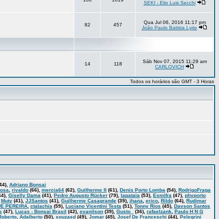
SEKI - Elio Luis Secchi
Qua Jul 06, 2016 11:17 pm
82
457
João Paulo Batista Lyrio
Sáb Nov 07, 2015 11:29 am
14
118
CARLOVICH
Todos os horários são GMT - 3 Horas
44),
Adriano Bonsai
bosa
,
rivaldo
(66),
mercia64
(62),
Guilherme II
(61),
Denis Porto Lomba
(54),
RodrigoFraga
44),
Giselly Dama
(41),
Pedro Augusto Rücker
(79),
lapataia
(53),
Esmifra
(47),
phvporto
,
Muty
(41),
JJSantos
(41),
Guilherme Casagrande
(39),
jhana
,
erico
,
Rildo
(64),
Rudimar
E PEREIRA
,
ctalachia
(59),
Luciano Vicentini Testa
(51),
Tonny Rios
(45),
Davson Santos
s
(47),
Lucas - Bonsai Brasil
(42),
evanilson
(39),
Gusto_
(36),
rafaelzank
,
Paulo H N G
Roberto
,
Adalberto
(50),
souzasd
(49),
Jomar
(45),
Josef De Franceschi
(44),
Pelegrini