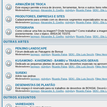
ARMAZÉM DE TROCA
Este espaço permite a troca de árvores, ferramentas, livros e outros ítens r
Moderadores
bergson
,
Alexandre S. Coelho
,
nickyfury
,
Ricardo Paiva
,
SEKI - Elio L
PRODUTORES, EMPRESAS E SITES
Cadastramento para contato com os diversos segmentos especializados no au
Moderadores
bergson
,
Alexandre S. Coelho
,
nickyfury
,
Ricardo Paiva
,
SEKI - Elio L
FOTOGRAFIA
Como colocar uma foto ou imagem? Onde hospedar? Como trabalhar a imagem 
posteriormente. Use o tópico: ÁREA DE TESTE.
Moderadores
bergson
,
Alexandre S. Coelho
,
nickyfury
,
Ricardo Paiva
,
SEKI - Elio L
OUTRAS ARTES
PENJING LANDSCAPE
Fórum dedicado as Paisagens de Bonsai
Moderadores
bergson
,
nickyfury
,
Ricardo Paiva
,
SEKI - Elio Luis Secchi
,
Filipe Hen
KUSAMONO - KAKEMONO - BAMBU e TRABALHOS GERAIS
Dedicado as pequenas plantas de acento, aos desenhos especiais na apresenta
Moderadores
bergson
,
nickyfury
,
Ricardo Paiva
,
SEKI - Elio Luis Secchi
,
Filipe Hen
SUISEKI
A Arte nas pedras
Moderadores
bergson
,
nickyfury
,
Ricardo Paiva
,
SEKI - Elio Luis Secchi
,
Filipe Hen
DESENHISTAS DE PLANTÃO
Este espaço é reservado para os trabalhos de desenhos de BONSAI. Deverá se
Moderadores
bergson
,
Alexandre S. Coelho
,
nickyfury
,
Ricardo Paiva
,
SEKI - Elio L
OUTROS ASSUNTOS
VARIEDADES