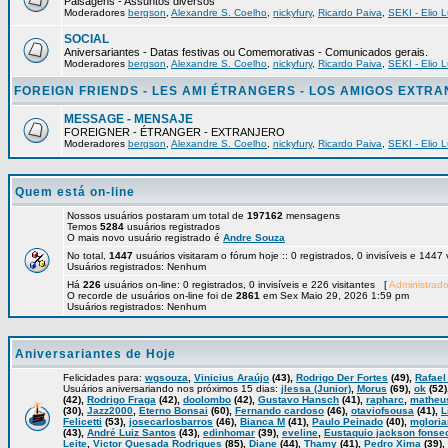
Paisagens - Assuntos diversos
Moderadores
bergson
,
Alexandre S. Coelho
,
nickyfury
,
Ricardo Paiva
,
SEKI - Elio L
SOCIAL
Aniversariantes - Datas festivas ou Comemorativas - Comunicados gerais.
Moderadores
bergson
,
Alexandre S. Coelho
,
nickyfury
,
Ricardo Paiva
,
SEKI - Elio L
FOREIGN FRIENDS - LES AMI ÉTRANGERS - LOS AMIGOS EXTR
MESSAGE - MENSAJE
FOREIGNER - ÉTRANGER - EXTRANJERO
Moderadores
bergson
,
Alexandre S. Coelho
,
nickyfury
,
Ricardo Paiva
,
SEKI - Elio L
Quem está on-line
Nossos usuários postaram um total de
197162
mensagens
Temos
5284
usuários registrados
O mais novo usuário registrado é
Andre Souza
No total,
1447
usuários visitaram o fórum hoje :: 0 registrados, 0 invisíveis e 1447
Usuários registrados: Nenhum
Há
226
usuários on-line: 0 registrados, 0 invisíveis e 226 visitantes [
Administrado
O recorde de usuários on-line foi de
2861
em Sex Maio 29, 2026 1:59 pm
Usuários registrados: Nenhum
Aniversariantes de Hoje
Felicidades para:
wgsouza
,
Vinicius Araújo
(43),
Rodrigo Der Fortes
(49),
Rafael
Usuários aniversariando nos próximos 15 dias:
jlessa (Junior)
,
Morus
(69),
ok
(52)
(42),
Rodrigo Fraga
(42),
doolombo
(42),
Gustavo Hansch
(41),
rapharc
,
matheu
(30),
Jazz2000
,
Eterno Bonsai
(60),
Fernando cardoso
(46),
otaviofsousa
(41),
L
Felicetti
(53),
josecarlosbarros
(46),
Bianca M
(41),
Paulo Peinado
(40),
mglori
(43),
André Luiz Santos
(43),
edinhomar
(39),
eveline
,
Eustaquio jackson fonse
Leite
,
Victor Quesada Rodrigues
(85),
Diane
(44),
Thamy
(41),
Pedro Xima
(39),