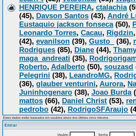
HENRIQUE PEREIRA
,
ctalachia
(5
(45),
Davson Santos
(43),
André L
Eustaquio jackson fonseca
(50),
Leonardo Torres
,
Cacau
,
Rigdzin
(42),
evanilson
(39),
Gusto_
(36),
Rodrigues
(85),
Diane
(44),
Tham
maga_andreati
(35),
Rodrigorigam
Roberto
,
Adalberto
(50),
souzasd
Pelegrini
(38),
LeandroMG
,
Rodrig
(36),
glauber venturini
,
Aurora
,
Na
Juninhogenaro
(38),
Joao Burda
(
mattos
(66),
Daniel Christ
(53),
re
pedrobo
(42),
RodrigoSFAraujo
(4
Estes dados estão baseados em usuários ativos dos últimos cinco minutos.
Entrar
Usuário:
Senha:
P