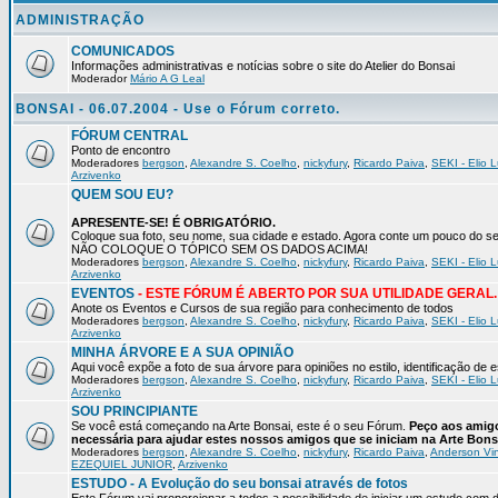
ADMINISTRAÇÃO
COMUNICADOS
Informações administrativas e notícias sobre o site do Atelier do Bonsai
Moderador
Mário A G Leal
BONSAI - 06.07.2004 - Use o Fórum correto.
FÓRUM CENTRAL
Ponto de encontro
Moderadores
bergson
,
Alexandre S. Coelho
,
nickyfury
,
Ricardo Paiva
,
SEKI - Elio L
Arzivenko
QUEM SOU EU?
APRESENTE-SE! É OBRIGATÓRIO.
Coloque sua foto, seu nome, sua cidade e estado. Agora conte um pouco do
NÃO COLOQUE O TÓPICO SEM OS DADOS ACIMA!
Moderadores
bergson
,
Alexandre S. Coelho
,
nickyfury
,
Ricardo Paiva
,
SEKI - Elio L
Arzivenko
EVENTOS
- ESTE FÓRUM É ABERTO POR SUA UTILIDADE GERAL.
Anote os Eventos e Cursos de sua região para conhecimento de todos
Moderadores
bergson
,
Alexandre S. Coelho
,
nickyfury
,
Ricardo Paiva
,
SEKI - Elio L
Arzivenko
MINHA ÁRVORE E A SUA OPINIÃO
Aqui você expõe a foto de sua árvore para opiniões no estilo, identificação de
Moderadores
bergson
,
Alexandre S. Coelho
,
nickyfury
,
Ricardo Paiva
,
SEKI - Elio L
Arzivenko
SOU PRINCIPIANTE
Se você está começando na Arte Bonsai, este é o seu Fórum.
Peço aos amigo
necessária para ajudar estes nossos amigos que se iniciam na Arte Bons
Moderadores
bergson
,
Alexandre S. Coelho
,
nickyfury
,
Ricardo Paiva
,
Anderson Vin
EZEQUIEL JUNIOR
,
Arzivenko
ESTUDO - A Evolução do seu bonsai através de fotos