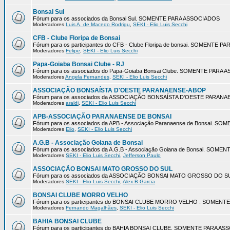
Bonsai Sul
Fórum para os associados da Bonsai Sul. SOMENTE PARA ASSOCIADOS
Moderadores
Luis A. de Macedo Rodrigu
,
SEKI - Elio Luis Secchi
CFB - Clube Floripa de Bonsai
Fórum para os participantes do CFB - Clube Floripa de bonsai. SOMENTE 
Moderadores
Felipe
,
SEKI - Elio Luis Secchi
Papa-Goiaba Bonsai Clube - RJ
Fórum para os associados do Papa-Goiaba Bonsai Clube. SOMENTE PARA
Moderadores
Angela Fernandes
,
SEKI - Elio Luis Secchi
ASSOCIAÇÃO BONSAÍSTA D'OESTE PARANAENSE-ABOP
Fórum para os associados da ASSOCIAÇÃO BONSAÍSTA D'OESTE PARA
Moderadores
araldi
,
SEKI - Elio Luis Secchi
APB-ASSOCIAÇÃO PARANAENSE DE BONSAI
Fórum para os associados da APB - Associação Paranaense de Bonsai. 
Moderadores
Elio
,
SEKI - Elio Luis Secchi
A.G.B - Associação Goiana de Bonsai
Fórum para os associados da A.G.B - Associação Goiana de Bonsai. SOM
Moderadores
SEKI - Elio Luis Secchi
,
Jefferson Paulo
ASSOCIAÇÃO BONSAI MATO GROSSO DO SUL
Fórum para os associados da ASSOCIAÇÃO BONSAI MATO GROSSO DO 
Moderadores
SEKI - Elio Luis Secchi
,
Alex B Garcia
BONSAI CLUBE MORRO VELHO
Fórum para os participantes do BONSAI CLUBE MORRO VELHO . SOMEN
Moderadores
Fernando Magalhães
,
SEKI - Elio Luis Secchi
BAHIA BONSAI CLUBE
Fórum para os participantes do BAHIA BONSAI CLUBE. SOMENTE PARA A