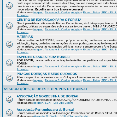
Este Fórum vai proporcionar a todos a possibilidade de iniciar um estudo com 
bruta e que será mostrada, através das fotos, em sua evolução até estar final
uma árvore em estudo. Cada novo tópico será da apresentação de uma nova á
moderadores.
Escolha uma boa árvore e comece!
Moderadores
bergson
,
Alexandre S. Coelho
,
nickyfury
,
Ricardo Paiva
,
SEKI - Elio L
Arzivenko
CENTRO DE EXPOSIÇÃO PARA O FORISTA
Não é permitida a crítica neste Fórum. Comentários, sim! Isto porque temos 
opiniões, críticas ou sugestões sobre nossa árvore que é o MINHA ÁRVORE
Moderadores
bergson
,
Alexandre S. Coelho
,
nickyfury
,
Ricardo Paiva
,
SEKI - Elio L
Arzivenko
MATÉRIAS
Este novo Fórum, MATÉRIAS, como o próprio nome diz, um Fórum para matérias
adubação, água, cuidados nas estações do ano, podas, propagação de espéci
como artigos, propostas ou simples crônicas, claro, sempre sobre a Arte Bons
Moderadores
bergson
,
Alexandre S. Coelho
,
nickyfury
,
Ricardo Paiva
,
SEKI - Elio L
Arzivenko
ESPÉCIES USADAS PARA BONSAI
POR FAVOR, para a melhor organização deste Fórum, pediria a todos qu
FÓRUM
Moderadores
bergson
,
Alexandre S. Coelho
,
nickyfury
,
Ricardo Paiva
,
SEKI - Elio L
Arzivenko
PRAGAS DOENÇAS E SEUS CUIDADOS
Fórum específico para estes casos. Coloque a foto ou fale sobre os seus pro
Moderadores
bergson
,
Alexandre S. Coelho
,
nickyfury
,
Ricardo Paiva
,
SEKI - Elio L
Arzivenko
ASSOCIAÇÕES, CLUBES E GRUPOS DE BONSAI
ASSOCIAÇÃO NORDESTINA DE BONSAI
Fórum para os participantes da ASSOCIAÇÃO NORDESTINA DE BONSAI 
Moderadores
bergson
,
SEKI - Elio Luis Secchi
Associação Pernambucana de Bonsai
Fórum para os associados da Associação Pernambucana de Bonsai. SOM
Moderadores
Alexandre S. Coelho
,
SEKI - Elio Luis Secchi