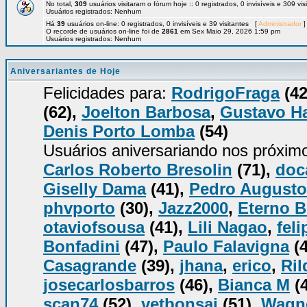
No total,
309
usuários visitaram o fórum hoje :: 0 registrados, 0 invisíveis e 309 vi
Usuários registrados: Nenhum
Há
39
usuários on-line: 0 registrados, 0 invisíveis e 39 visitantes [
Administrador
]
O recorde de usuários on-line foi de
2861
em Sex Maio 29, 2026 1:59 pm
Usuários registrados: Nenhum
Aniversariantes de Hoje
Felicidades para:
RodrigoFraga
(42
(62),
Joelton Barbosa
,
Gustavo H
Denis Porto Lomba
(54)
Usuários aniversariando nos próxim
Carlos Roberto Bresolin
(71),
doc
Giselly Dama
(41),
Pedro Augusto
phvporto
(30),
Jazz2000
,
Eterno B
otaviofsousa
(41),
Lili Nagao
,
fel
Bonfadini
(47),
Paulo Falavigna
(4
Casagrande
(39),
jhana
,
erico
,
Ril
josecarlosbarros
(46),
Bianca M
(
scan74
(52),
vetbonsai
(51),
Wagn