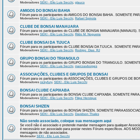
Moderadores
SEKI - Elio Luis Secchi
,
glauco
AMIGOS DO BONSAI BAHIA
Fórum para os participantes do AMIGOS DO BONSAI BAHIA . SOMENTE P
Moderadores
SEKI - Elio Luis Secchi
,
Rafael Spinola
CLUBE DE BONSAI MANAUARA
Fórum para os participantes do CLUBE DE BONSAI MANAUARA (MANAUS
Moderadores
SEKI - Elio Luis Secchi
,
Rildo M. Nogueira
CLUBE BONSAI DA TIJUCA
Fórum para os participantes do CLUBE BONSAI DA TIJUCA . SOMENTE P
Moderadores
SEKI - Elio Luis Secchi
,
Rodrigo_Dias_RJ
GRUPO BONSAI DO TRIANGULO
Fórum para os participantes do GRUPO BONSAI DO TRIANGULO. SOMEN
Moderadores
SEKI - Elio Luis Secchi
,
marcoavborges
ASSOCIAÇÕES, CLUBES E GRUPOS DE BONSAI
Fórum para os participantes do ASSOCIAÇÕES, CLUBES E GRUPOS DE 
Moderadores
nickyfury
,
SEKI - Elio Luis Secchi
BONSAI CLUBE CAPIXABA
Fórum para os participantes do BONSAI CLUBE CAPIXABA. SOMENTE PA
Moderadores
SEKI - Elio Luis Secchi
,
Filipe Henrique
BONSAI SHIZEN
Fórum para os participantes do BONSAI SHIZEN. SOMENTE PARA ASSOCI
Moderadores
SEKI - Elio Luis Secchi
,
Davidson Thales
Não sendo associado, coloque sua mensagem aqui
Se você não é associado e pretende mandar mensagem para qualquer Associa
é necessário ser associado para postar nestes Fóruns específicos. AOS 
mensagens de não associados.
Moderador
SEKI - Elio Luis Secchi