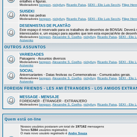
entalhes e figuras.
Moderadores
bergson
,
nickyfury
,
Ricardo Paiva
,
SEKI - Elio Luis Secchi
,
Filipe Hen
SUISEKI
A Arte nas pedras
Moderadores
bergson
,
nickyfury
,
Ricardo Paiva
,
SEKI - Elio Luis Secchi
,
Filipe Hen
DESENHISTAS DE PLANTÃO
Este espaço é reservado para os trabalhos de desenhos de BONSAI. Deverá s
interessados e, um espaço para aqueles que tem esta especial Arte de desenh
Moderadores
bergson
,
Alexandre S. Coelho
,
nickyfury
,
Ricardo Paiva
,
SEKI - Elio L
Arzivenko
OUTROS ASSUNTOS
VARIEDADES
Paisagens - Assuntos diversos
Moderadores
bergson
,
Alexandre S. Coelho
,
nickyfury
,
Ricardo Paiva
,
SEKI - Elio L
Arzivenko
SOCIAL
Aniversariantes - Datas festivas ou Comemorativas - Comunicados gerais.
Moderadores
bergson
,
Alexandre S. Coelho
,
nickyfury
,
Ricardo Paiva
,
SEKI - Elio L
Arzivenko
FOREIGN FRIENDS - LES AMI ÉTRANGERS - LOS AMIGOS EXTR
MESSAGE - MENSAJE
FOREIGNER - ÉTRANGER - EXTRANJERO
Moderadores
bergson
,
Alexandre S. Coelho
,
nickyfury
,
Ricardo Paiva
,
SEKI - Elio L
Quem está on-line
Nossos usuários postaram um total de
197162
mensagens
Temos
5284
usuários registrados
O mais novo usuário registrado é
Andre Souza