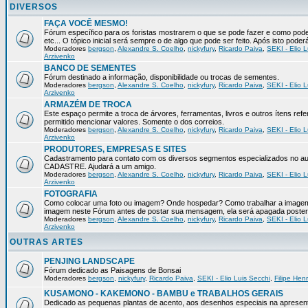
DIVERSOS
FAÇA VOCÊ MESMO!
Fórum específico para os foristas mostrarem o que se pode fazer e como pod
etc... O tópico inicial será sempre o de algo que pode ser feito. Após isto pode
Moderadores
bergson
,
Alexandre S. Coelho
,
nickyfury
,
Ricardo Paiva
,
SEKI - Elio L
Arzivenko
BANCO DE SEMENTES
Fórum destinado a informação, disponibilidade ou trocas de sementes.
Moderadores
bergson
,
Alexandre S. Coelho
,
nickyfury
,
Ricardo Paiva
,
SEKI - Elio L
Arzivenko
ARMAZÉM DE TROCA
Este espaço permite a troca de árvores, ferramentas, livros e outros ítens 
permitido mencionar valores. Somente o dos correios.
Moderadores
bergson
,
Alexandre S. Coelho
,
nickyfury
,
Ricardo Paiva
,
SEKI - Elio L
Arzivenko
PRODUTORES, EMPRESAS E SITES
Cadastramento para contato com os diversos segmentos especializados no aux
CADASTRE. Ajudará a um amigo.
Moderadores
bergson
,
Alexandre S. Coelho
,
nickyfury
,
Ricardo Paiva
,
SEKI - Elio L
Arzivenko
FOTOGRAFIA
Como colocar uma foto ou imagem? Onde hospedar? Como trabalhar a imagem p
imagem neste Fórum antes de postar sua mensagem, ela será apagada poster
Moderadores
bergson
,
Alexandre S. Coelho
,
nickyfury
,
Ricardo Paiva
,
SEKI - Elio L
Arzivenko
OUTRAS ARTES
PENJING LANDSCAPE
Fórum dedicado as Paisagens de Bonsai
Moderadores
bergson
,
nickyfury
,
Ricardo Paiva
,
SEKI - Elio Luis Secchi
,
Filipe Hen
KUSAMONO - KAKEMONO - BAMBU e TRABALHOS GERAIS
Dedicado as pequenas plantas de acento, aos desenhos especiais na apresen