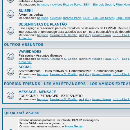
entalhes e figuras.
Moderadores
bergson
,
nickyfury
,
Ricardo Paiva
,
SEKI - Elio Luis Secchi
,
Filipe Hen
SUISEKI
A Arte nas pedras
Moderadores
bergson
,
nickyfury
,
Ricardo Paiva
,
SEKI - Elio Luis Secchi
,
Filipe Hen
DESENHISTAS DE PLANTÃO
Este espaço é reservado para os trabalhos de desenhos de BONSAI. Deverá s
interessados e, um espaço para aqueles que tem esta especial Arte de desenh
Moderadores
bergson
,
Alexandre S. Coelho
,
nickyfury
,
Ricardo Paiva
,
SEKI - Elio L
Arzivenko
OUTROS ASSUNTOS
VARIEDADES
Paisagens - Assuntos diversos
Moderadores
bergson
,
Alexandre S. Coelho
,
nickyfury
,
Ricardo Paiva
,
SEKI - Elio L
Arzivenko
SOCIAL
Aniversariantes - Datas festivas ou Comemorativas - Comunicados gerais.
Moderadores
bergson
,
Alexandre S. Coelho
,
nickyfury
,
Ricardo Paiva
,
SEKI - Elio L
Arzivenko
FOREIGN FRIENDS - LES AMI ÉTRANGERS - LOS AMIGOS EXTR
MESSAGE - MENSAJE
FOREIGNER - ÉTRANGER - EXTRANJERO
Moderadores
bergson
,
Alexandre S. Coelho
,
nickyfury
,
Ricardo Paiva
,
SEKI - Elio L
Quem está on-line
Nossos usuários postaram um total de
197162
mensagens
Temos
5284
usuários registrados
O mais novo usuário registrado é
Andre Souza