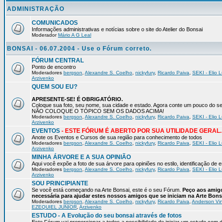
ADMINISTRAÇÃO
COMUNICADOS
Informações administrativas e notícias sobre o site do Atelier do Bonsai
Moderador
Mário A G Leal
BONSAI - 06.07.2004 - Use o Fórum correto.
FÓRUM CENTRAL
Ponto de encontro
Moderadores
bergson
,
Alexandre S. Coelho
,
nickyfury
,
Ricardo Paiva
,
SEKI - Elio L
Arzivenko
QUEM SOU EU?
APRESENTE-SE! É OBRIGATÓRIO.
Coloque sua foto, seu nome, sua cidade e estado. Agora conte um pouco do
NÃO COLOQUE O TÓPICO SEM OS DADOS ACIMA!
Moderadores
bergson
,
Alexandre S. Coelho
,
nickyfury
,
Ricardo Paiva
,
SEKI - Elio L
Arzivenko
EVENTOS
- ESTE FÓRUM É ABERTO POR SUA UTILIDADE GERAL.
Anote os Eventos e Cursos de sua região para conhecimento de todos
Moderadores
bergson
,
Alexandre S. Coelho
,
nickyfury
,
Ricardo Paiva
,
SEKI - Elio L
Arzivenko
MINHA ÁRVORE E A SUA OPINIÃO
Aqui você expõe a foto de sua árvore para opiniões no estilo, identificação de
Moderadores
bergson
,
Alexandre S. Coelho
,
nickyfury
,
Ricardo Paiva
,
SEKI - Elio L
Arzivenko
SOU PRINCIPIANTE
Se você está começando na Arte Bonsai, este é o seu Fórum.
Peço aos amigo
necessária para ajudar estes nossos amigos que se iniciam na Arte Bons
Moderadores
bergson
,
Alexandre S. Coelho
,
nickyfury
,
Ricardo Paiva
,
Anderson Vin
EZEQUIEL JUNIOR
,
Arzivenko
ESTUDO - A Evolução do seu bonsai através de fotos