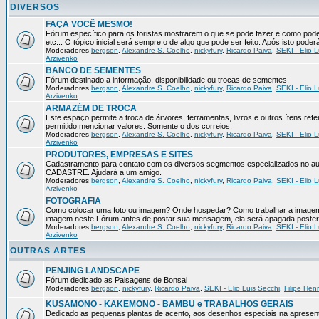
DIVERSOS
FAÇA VOCÊ MESMO!
Fórum específico para os foristas mostrarem o que se pode fazer e como pod
etc... O tópico inicial será sempre o de algo que pode ser feito. Após isto pode
Moderadores
bergson
,
Alexandre S. Coelho
,
nickyfury
,
Ricardo Paiva
,
SEKI - Elio L
Arzivenko
BANCO DE SEMENTES
Fórum destinado a informação, disponibilidade ou trocas de sementes.
Moderadores
bergson
,
Alexandre S. Coelho
,
nickyfury
,
Ricardo Paiva
,
SEKI - Elio L
Arzivenko
ARMAZÉM DE TROCA
Este espaço permite a troca de árvores, ferramentas, livros e outros ítens 
permitido mencionar valores. Somente o dos correios.
Moderadores
bergson
,
Alexandre S. Coelho
,
nickyfury
,
Ricardo Paiva
,
SEKI - Elio L
Arzivenko
PRODUTORES, EMPRESAS E SITES
Cadastramento para contato com os diversos segmentos especializados no aux
CADASTRE. Ajudará a um amigo.
Moderadores
bergson
,
Alexandre S. Coelho
,
nickyfury
,
Ricardo Paiva
,
SEKI - Elio L
Arzivenko
FOTOGRAFIA
Como colocar uma foto ou imagem? Onde hospedar? Como trabalhar a imagem p
imagem neste Fórum antes de postar sua mensagem, ela será apagada poster
Moderadores
bergson
,
Alexandre S. Coelho
,
nickyfury
,
Ricardo Paiva
,
SEKI - Elio L
Arzivenko
OUTRAS ARTES
PENJING LANDSCAPE
Fórum dedicado as Paisagens de Bonsai
Moderadores
bergson
,
nickyfury
,
Ricardo Paiva
,
SEKI - Elio Luis Secchi
,
Filipe Hen
KUSAMONO - KAKEMONO - BAMBU e TRABALHOS GERAIS
Dedicado as pequenas plantas de acento, aos desenhos especiais na apresen