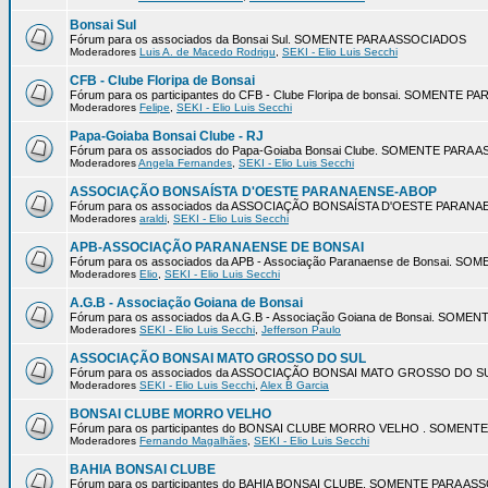
Bonsai Sul
Fórum para os associados da Bonsai Sul. SOMENTE PARA ASSOCIADOS
Moderadores
Luis A. de Macedo Rodrigu
,
SEKI - Elio Luis Secchi
CFB - Clube Floripa de Bonsai
Fórum para os participantes do CFB - Clube Floripa de bonsai. SOMENTE 
Moderadores
Felipe
,
SEKI - Elio Luis Secchi
Papa-Goiaba Bonsai Clube - RJ
Fórum para os associados do Papa-Goiaba Bonsai Clube. SOMENTE PARA
Moderadores
Angela Fernandes
,
SEKI - Elio Luis Secchi
ASSOCIAÇÃO BONSAÍSTA D'OESTE PARANAENSE-ABOP
Fórum para os associados da ASSOCIAÇÃO BONSAÍSTA D'OESTE PARA
Moderadores
araldi
,
SEKI - Elio Luis Secchi
APB-ASSOCIAÇÃO PARANAENSE DE BONSAI
Fórum para os associados da APB - Associação Paranaense de Bonsai. 
Moderadores
Elio
,
SEKI - Elio Luis Secchi
A.G.B - Associação Goiana de Bonsai
Fórum para os associados da A.G.B - Associação Goiana de Bonsai. SOM
Moderadores
SEKI - Elio Luis Secchi
,
Jefferson Paulo
ASSOCIAÇÃO BONSAI MATO GROSSO DO SUL
Fórum para os associados da ASSOCIAÇÃO BONSAI MATO GROSSO DO 
Moderadores
SEKI - Elio Luis Secchi
,
Alex B Garcia
BONSAI CLUBE MORRO VELHO
Fórum para os participantes do BONSAI CLUBE MORRO VELHO . SOMEN
Moderadores
Fernando Magalhães
,
SEKI - Elio Luis Secchi
BAHIA BONSAI CLUBE
Fórum para os participantes do BAHIA BONSAI CLUBE. SOMENTE PARA A