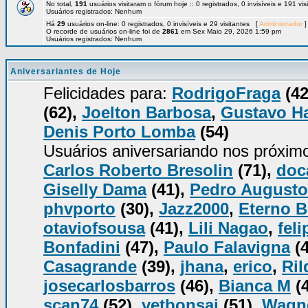
No total,
191
usuários visitaram o fórum hoje :: 0 registrados, 0 invisíveis e 191 vi
Usuários registrados: Nenhum
Há
29
usuários on-line: 0 registrados, 0 invisíveis e 29 visitantes [
Administrador
]
O recorde de usuários on-line foi de
2861
em Sex Maio 29, 2026 1:59 pm
Usuários registrados: Nenhum
Aniversariantes de Hoje
Felicidades para:
RodrigoFraga
(42
(62),
Joelton Barbosa
,
Gustavo H
Denis Porto Lomba
(54)
Usuários aniversariando nos próxim
Carlos Roberto Bresolin
(71),
doc
Giselly Dama
(41),
Pedro Augusto
phvporto
(30),
Jazz2000
,
Eterno B
otaviofsousa
(41),
Lili Nagao
,
fel
Bonfadini
(47),
Paulo Falavigna
(4
Casagrande
(39),
jhana
,
erico
,
Ril
josecarlosbarros
(46),
Bianca M
(
scan74
(52),
vetbonsai
(51),
Wagn