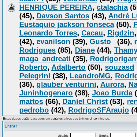
HENRIQUE PEREIRA
,
ctalachia
(5
(45),
Davson Santos
(43),
André L
Eustaquio jackson fonseca
(50),
Leonardo Torres
,
Cacau
,
Rigdzin
(42),
evanilson
(39),
Gusto_
(36),
Rodrigues
(85),
Diane
(44),
Tham
maga_andreati
(35),
Rodrigorigam
Roberto
,
Adalberto
(50),
souzasd
Pelegrini
(38),
LeandroMG
,
Rodrig
(36),
glauber venturini
,
Aurora
,
Na
Juninhogenaro
(38),
Joao Burda
(
mattos
(66),
Daniel Christ
(53),
re
pedrobo
(42),
RodrigoSFAraujo
(4
Estes dados estão baseados em usuários ativos dos últimos cinco minutos.
Entrar
Usuário:
Senha:
P