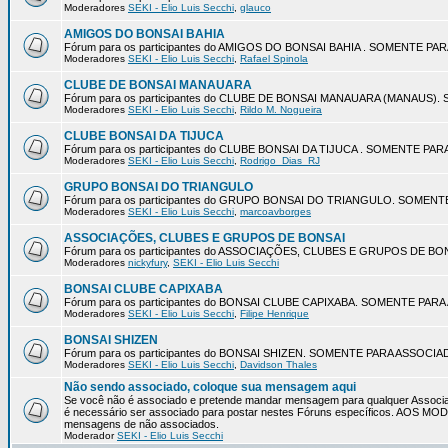
Moderadores
SEKI - Elio Luis Secchi
,
glauco
AMIGOS DO BONSAI BAHIA
Fórum para os participantes do AMIGOS DO BONSAI BAHIA . SOMENTE P
Moderadores
SEKI - Elio Luis Secchi
,
Rafael Spinola
CLUBE DE BONSAI MANAUARA
Fórum para os participantes do CLUBE DE BONSAI MANAUARA (MANAUS
Moderadores
SEKI - Elio Luis Secchi
,
Rildo M. Nogueira
CLUBE BONSAI DA TIJUCA
Fórum para os participantes do CLUBE BONSAI DA TIJUCA . SOMENTE P
Moderadores
SEKI - Elio Luis Secchi
,
Rodrigo_Dias_RJ
GRUPO BONSAI DO TRIANGULO
Fórum para os participantes do GRUPO BONSAI DO TRIANGULO. SOMEN
Moderadores
SEKI - Elio Luis Secchi
,
marcoavborges
ASSOCIAÇÕES, CLUBES E GRUPOS DE BONSAI
Fórum para os participantes do ASSOCIAÇÕES, CLUBES E GRUPOS DE 
Moderadores
nickyfury
,
SEKI - Elio Luis Secchi
BONSAI CLUBE CAPIXABA
Fórum para os participantes do BONSAI CLUBE CAPIXABA. SOMENTE PA
Moderadores
SEKI - Elio Luis Secchi
,
Filipe Henrique
BONSAI SHIZEN
Fórum para os participantes do BONSAI SHIZEN. SOMENTE PARA ASSOCI
Moderadores
SEKI - Elio Luis Secchi
,
Davidson Thales
Não sendo associado, coloque sua mensagem aqui
Se você não é associado e pretende mandar mensagem para qualquer Associa
é necessário ser associado para postar nestes Fóruns específicos. AOS 
mensagens de não associados.
Moderador
SEKI - Elio Luis Secchi