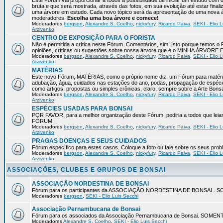
Este Fórum vai proporcionar a todos a possibilidade de iniciar um estudo com 
bruta e que será mostrada, através das fotos, em sua evolução até estar final
uma árvore em estudo. Cada novo tópico será da apresentação de uma nova á
moderadores.
Escolha uma boa árvore e comece!
Moderadores
bergson
,
Alexandre S. Coelho
,
nickyfury
,
Ricardo Paiva
,
SEKI - Elio L
Arzivenko
CENTRO DE EXPOSIÇÃO PARA O FORISTA
Não é permitida a crítica neste Fórum. Comentários, sim! Isto porque temos 
opiniões, críticas ou sugestões sobre nossa árvore que é o MINHA ÁRVORE
Moderadores
bergson
,
Alexandre S. Coelho
,
nickyfury
,
Ricardo Paiva
,
SEKI - Elio L
Arzivenko
MATÉRIAS
Este novo Fórum, MATÉRIAS, como o próprio nome diz, um Fórum para matérias
adubação, água, cuidados nas estações do ano, podas, propagação de espéci
como artigos, propostas ou simples crônicas, claro, sempre sobre a Arte Bons
Moderadores
bergson
,
Alexandre S. Coelho
,
nickyfury
,
Ricardo Paiva
,
SEKI - Elio L
Arzivenko
ESPÉCIES USADAS PARA BONSAI
POR FAVOR, para a melhor organização deste Fórum, pediria a todos qu
FÓRUM
Moderadores
bergson
,
Alexandre S. Coelho
,
nickyfury
,
Ricardo Paiva
,
SEKI - Elio L
Arzivenko
PRAGAS DOENÇAS E SEUS CUIDADOS
Fórum específico para estes casos. Coloque a foto ou fale sobre os seus pro
Moderadores
bergson
,
Alexandre S. Coelho
,
nickyfury
,
Ricardo Paiva
,
SEKI - Elio L
Arzivenko
ASSOCIAÇÕES, CLUBES E GRUPOS DE BONSAI
ASSOCIAÇÃO NORDESTINA DE BONSAI
Fórum para os participantes da ASSOCIAÇÃO NORDESTINA DE BONSAI 
Moderadores
bergson
,
SEKI - Elio Luis Secchi
Associação Pernambucana de Bonsai
Fórum para os associados da Associação Pernambucana de Bonsai. SOM
Moderadores
Alexandre S. Coelho
,
SEKI - Elio Luis Secchi