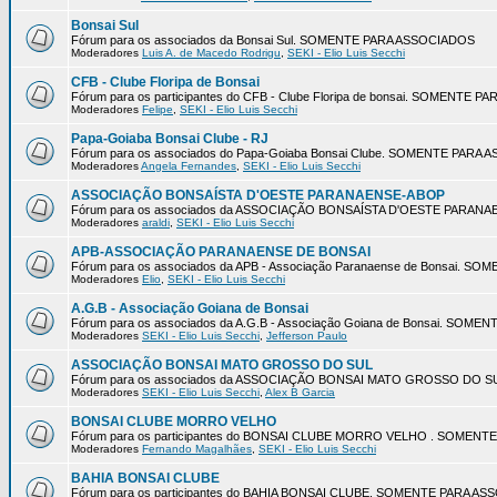
Bonsai Sul
Fórum para os associados da Bonsai Sul. SOMENTE PARA ASSOCIADOS
Moderadores
Luis A. de Macedo Rodrigu
,
SEKI - Elio Luis Secchi
CFB - Clube Floripa de Bonsai
Fórum para os participantes do CFB - Clube Floripa de bonsai. SOMENTE 
Moderadores
Felipe
,
SEKI - Elio Luis Secchi
Papa-Goiaba Bonsai Clube - RJ
Fórum para os associados do Papa-Goiaba Bonsai Clube. SOMENTE PARA
Moderadores
Angela Fernandes
,
SEKI - Elio Luis Secchi
ASSOCIAÇÃO BONSAÍSTA D'OESTE PARANAENSE-ABOP
Fórum para os associados da ASSOCIAÇÃO BONSAÍSTA D'OESTE PARA
Moderadores
araldi
,
SEKI - Elio Luis Secchi
APB-ASSOCIAÇÃO PARANAENSE DE BONSAI
Fórum para os associados da APB - Associação Paranaense de Bonsai. 
Moderadores
Elio
,
SEKI - Elio Luis Secchi
A.G.B - Associação Goiana de Bonsai
Fórum para os associados da A.G.B - Associação Goiana de Bonsai. SOM
Moderadores
SEKI - Elio Luis Secchi
,
Jefferson Paulo
ASSOCIAÇÃO BONSAI MATO GROSSO DO SUL
Fórum para os associados da ASSOCIAÇÃO BONSAI MATO GROSSO DO 
Moderadores
SEKI - Elio Luis Secchi
,
Alex B Garcia
BONSAI CLUBE MORRO VELHO
Fórum para os participantes do BONSAI CLUBE MORRO VELHO . SOMEN
Moderadores
Fernando Magalhães
,
SEKI - Elio Luis Secchi
BAHIA BONSAI CLUBE
Fórum para os participantes do BAHIA BONSAI CLUBE. SOMENTE PARA A