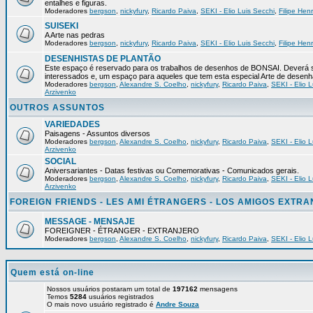
entalhes e figuras.
Moderadores
bergson
,
nickyfury
,
Ricardo Paiva
,
SEKI - Elio Luis Secchi
,
Filipe Hen
SUISEKI
A Arte nas pedras
Moderadores
bergson
,
nickyfury
,
Ricardo Paiva
,
SEKI - Elio Luis Secchi
,
Filipe Hen
DESENHISTAS DE PLANTÃO
Este espaço é reservado para os trabalhos de desenhos de BONSAI. Deverá s
interessados e, um espaço para aqueles que tem esta especial Arte de desenh
Moderadores
bergson
,
Alexandre S. Coelho
,
nickyfury
,
Ricardo Paiva
,
SEKI - Elio L
Arzivenko
OUTROS ASSUNTOS
VARIEDADES
Paisagens - Assuntos diversos
Moderadores
bergson
,
Alexandre S. Coelho
,
nickyfury
,
Ricardo Paiva
,
SEKI - Elio L
Arzivenko
SOCIAL
Aniversariantes - Datas festivas ou Comemorativas - Comunicados gerais.
Moderadores
bergson
,
Alexandre S. Coelho
,
nickyfury
,
Ricardo Paiva
,
SEKI - Elio L
Arzivenko
FOREIGN FRIENDS - LES AMI ÉTRANGERS - LOS AMIGOS EXTR
MESSAGE - MENSAJE
FOREIGNER - ÉTRANGER - EXTRANJERO
Moderadores
bergson
,
Alexandre S. Coelho
,
nickyfury
,
Ricardo Paiva
,
SEKI - Elio L
Quem está on-line
Nossos usuários postaram um total de
197162
mensagens
Temos
5284
usuários registrados
O mais novo usuário registrado é
Andre Souza