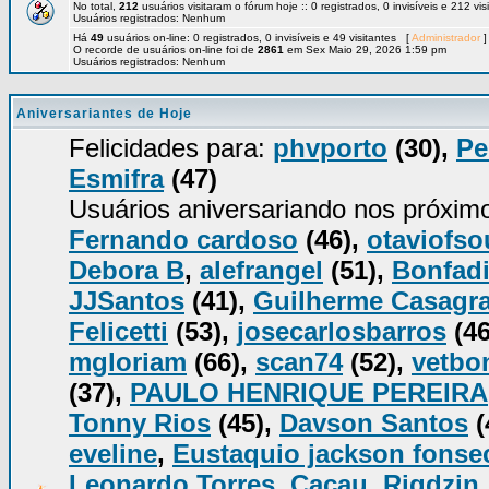
No total,
212
usuários visitaram o fórum hoje :: 0 registrados, 0 invisíveis e 212 vi
Usuários registrados: Nenhum
Há
49
usuários on-line: 0 registrados, 0 invisíveis e 49 visitantes [
Administrador
]
O recorde de usuários on-line foi de
2861
em Sex Maio 29, 2026 1:59 pm
Usuários registrados: Nenhum
Aniversariantes de Hoje
Felicidades para:
phvporto
(30),
Pe
Esmifra
(47)
Usuários aniversariando nos próxim
Fernando cardoso
(46),
otaviofso
Debora B
,
alefrangel
(51),
Bonfadi
JJSantos
(41),
Guilherme Casagr
Felicetti
(53),
josecarlosbarros
(46
mgloriam
(66),
scan74
(52),
vetbo
(37),
PAULO HENRIQUE PEREIRA
Tonny Rios
(45),
Davson Santos
(
eveline
,
Eustaquio jackson fonse
Leonardo Torres
,
Cacau
,
Rigdzin