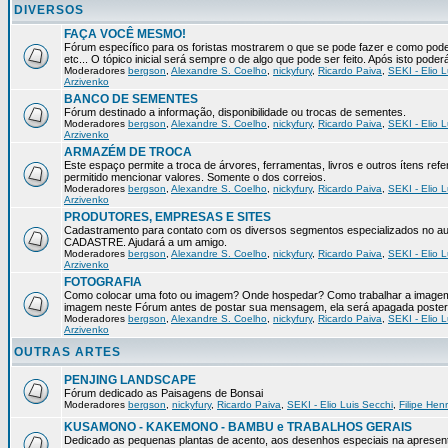
DIVERSOS
FAÇA VOCÊ MESMO!
Fórum específico para os foristas mostrarem o que se pode fazer e como pod
etc... O tópico inicial será sempre o de algo que pode ser feito. Após isto pode
Moderadores
bergson
,
Alexandre S. Coelho
,
nickyfury
,
Ricardo Paiva
,
SEKI - Elio L
Arzivenko
BANCO DE SEMENTES
Fórum destinado a informação, disponibilidade ou trocas de sementes.
Moderadores
bergson
,
Alexandre S. Coelho
,
nickyfury
,
Ricardo Paiva
,
SEKI - Elio L
Arzivenko
ARMAZÉM DE TROCA
Este espaço permite a troca de árvores, ferramentas, livros e outros ítens 
permitido mencionar valores. Somente o dos correios.
Moderadores
bergson
,
Alexandre S. Coelho
,
nickyfury
,
Ricardo Paiva
,
SEKI - Elio L
Arzivenko
PRODUTORES, EMPRESAS E SITES
Cadastramento para contato com os diversos segmentos especializados no aux
CADASTRE. Ajudará a um amigo.
Moderadores
bergson
,
Alexandre S. Coelho
,
nickyfury
,
Ricardo Paiva
,
SEKI - Elio L
Arzivenko
FOTOGRAFIA
Como colocar uma foto ou imagem? Onde hospedar? Como trabalhar a imagem p
imagem neste Fórum antes de postar sua mensagem, ela será apagada poster
Moderadores
bergson
,
Alexandre S. Coelho
,
nickyfury
,
Ricardo Paiva
,
SEKI - Elio L
Arzivenko
OUTRAS ARTES
PENJING LANDSCAPE
Fórum dedicado as Paisagens de Bonsai
Moderadores
bergson
,
nickyfury
,
Ricardo Paiva
,
SEKI - Elio Luis Secchi
,
Filipe Hen
KUSAMONO - KAKEMONO - BAMBU e TRABALHOS GERAIS
Dedicado as pequenas plantas de acento, aos desenhos especiais na apresen