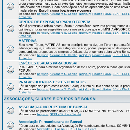
Este Fórum vai proporcionar a todos a possibilidade de iniciar um estudo com 
bruta e que será mostrada, através das fotos, em sua evolução até estar final
uma árvore em estudo. Cada novo tópico será da apresentação de uma nova á
moderadores.
Escolha uma boa árvore e comece!
Moderadores
bergson
,
Alexandre S. Coelho
,
nickyfury
,
Ricardo Paiva
,
SEKI - Elio L
Arzivenko
CENTRO DE EXPOSIÇÃO PARA O FORISTA
Não é permitida a crítica neste Fórum. Comentários, sim! Isto porque temos 
opiniões, críticas ou sugestões sobre nossa árvore que é o MINHA ÁRVORE
Moderadores
bergson
,
Alexandre S. Coelho
,
nickyfury
,
Ricardo Paiva
,
SEKI - Elio L
Arzivenko
MATÉRIAS
Este novo Fórum, MATÉRIAS, como o próprio nome diz, um Fórum para matérias
adubação, água, cuidados nas estações do ano, podas, propagação de espéci
como artigos, propostas ou simples crônicas, claro, sempre sobre a Arte Bons
Moderadores
bergson
,
Alexandre S. Coelho
,
nickyfury
,
Ricardo Paiva
,
SEKI - Elio L
Arzivenko
ESPÉCIES USADAS PARA BONSAI
POR FAVOR, para a melhor organização deste Fórum, pediria a todos qu
FÓRUM
Moderadores
bergson
,
Alexandre S. Coelho
,
nickyfury
,
Ricardo Paiva
,
SEKI - Elio L
Arzivenko
PRAGAS DOENÇAS E SEUS CUIDADOS
Fórum específico para estes casos. Coloque a foto ou fale sobre os seus pro
Moderadores
bergson
,
Alexandre S. Coelho
,
nickyfury
,
Ricardo Paiva
,
SEKI - Elio L
Arzivenko
ASSOCIAÇÕES, CLUBES E GRUPOS DE BONSAI
ASSOCIAÇÃO NORDESTINA DE BONSAI
Fórum para os participantes da ASSOCIAÇÃO NORDESTINA DE BONSAI 
Moderadores
bergson
,
SEKI - Elio Luis Secchi
Associação Pernambucana de Bonsai
Fórum para os associados da Associação Pernambucana de Bonsai. SOM
Moderadores
Alexandre S. Coelho
,
SEKI - Elio Luis Secchi