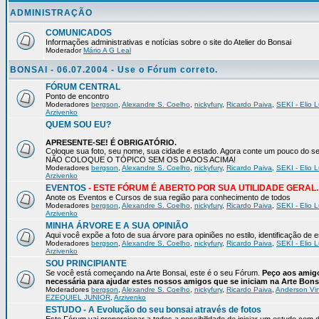
ADMINISTRAÇÃO
COMUNICADOS
Informações administrativas e notícias sobre o site do Atelier do Bonsai
Moderador
Mário A G Leal
BONSAI - 06.07.2004 - Use o Fórum correto.
FÓRUM CENTRAL
Ponto de encontro
Moderadores
bergson
,
Alexandre S. Coelho
,
nickyfury
,
Ricardo Paiva
,
SEKI - Elio L
Arzivenko
QUEM SOU EU?
APRESENTE-SE! É OBRIGATÓRIO.
Coloque sua foto, seu nome, sua cidade e estado. Agora conte um pouco do
NÃO COLOQUE O TÓPICO SEM OS DADOS ACIMA!
Moderadores
bergson
,
Alexandre S. Coelho
,
nickyfury
,
Ricardo Paiva
,
SEKI - Elio L
Arzivenko
EVENTOS
- ESTE FÓRUM É ABERTO POR SUA UTILIDADE GERAL.
Anote os Eventos e Cursos de sua região para conhecimento de todos
Moderadores
bergson
,
Alexandre S. Coelho
,
nickyfury
,
Ricardo Paiva
,
SEKI - Elio L
Arzivenko
MINHA ÁRVORE E A SUA OPINIÃO
Aqui você expõe a foto de sua árvore para opiniões no estilo, identificação de
Moderadores
bergson
,
Alexandre S. Coelho
,
nickyfury
,
Ricardo Paiva
,
SEKI - Elio L
Arzivenko
SOU PRINCIPIANTE
Se você está começando na Arte Bonsai, este é o seu Fórum.
Peço aos amigo
necessária para ajudar estes nossos amigos que se iniciam na Arte Bons
Moderadores
bergson
,
Alexandre S. Coelho
,
nickyfury
,
Ricardo Paiva
,
Anderson Vin
EZEQUIEL JUNIOR
,
Arzivenko
ESTUDO - A Evolução do seu bonsai através de fotos