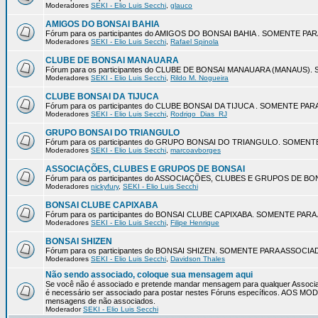
Moderadores
SEKI - Elio Luis Secchi
,
glauco
AMIGOS DO BONSAI BAHIA
Fórum para os participantes do AMIGOS DO BONSAI BAHIA . SOMENTE P
Moderadores
SEKI - Elio Luis Secchi
,
Rafael Spinola
CLUBE DE BONSAI MANAUARA
Fórum para os participantes do CLUBE DE BONSAI MANAUARA (MANAUS
Moderadores
SEKI - Elio Luis Secchi
,
Rildo M. Nogueira
CLUBE BONSAI DA TIJUCA
Fórum para os participantes do CLUBE BONSAI DA TIJUCA . SOMENTE P
Moderadores
SEKI - Elio Luis Secchi
,
Rodrigo_Dias_RJ
GRUPO BONSAI DO TRIANGULO
Fórum para os participantes do GRUPO BONSAI DO TRIANGULO. SOMEN
Moderadores
SEKI - Elio Luis Secchi
,
marcoavborges
ASSOCIAÇÕES, CLUBES E GRUPOS DE BONSAI
Fórum para os participantes do ASSOCIAÇÕES, CLUBES E GRUPOS DE 
Moderadores
nickyfury
,
SEKI - Elio Luis Secchi
BONSAI CLUBE CAPIXABA
Fórum para os participantes do BONSAI CLUBE CAPIXABA. SOMENTE PA
Moderadores
SEKI - Elio Luis Secchi
,
Filipe Henrique
BONSAI SHIZEN
Fórum para os participantes do BONSAI SHIZEN. SOMENTE PARA ASSOCI
Moderadores
SEKI - Elio Luis Secchi
,
Davidson Thales
Não sendo associado, coloque sua mensagem aqui
Se você não é associado e pretende mandar mensagem para qualquer Associa
é necessário ser associado para postar nestes Fóruns específicos. AOS 
mensagens de não associados.
Moderador
SEKI - Elio Luis Secchi