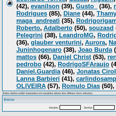
(42),
evanilson
(39),
Gusto_
(36),
Rodrigues
(85),
Diane
(44),
Tham
maga_andreati
(35),
Rodrigorigam
Roberto
,
Adalberto
(50),
souzasd
Pelegrini
(38),
LeandroMG
,
Rodrig
(36),
glauber venturini
,
Aurora
,
Na
Juninhogenaro
(38),
Joao Burda
(
mattos
(66),
Daniel Christ
(53),
re
pedrobo
(42),
RodrigoSFAraujo
(4
Daniel.Guardia
(46),
Jonatas Cirol
Lanna Barbieri
(41),
carlindosam
OLIVEIRA
(57),
Romulo Dias
(50),
Estes dados estão baseados em usuários ativos dos últimos cinco minutos.
Entrar
Usuário:
Senha:
P