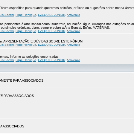
 o Fórum específico para quando queremos opiniões, críticas ou sugestões sobre nossa ár
uis Secchi
,
Filipe Henrique
,
EZEQUIEL JUNIOR
,
Arzivenko
s pertinentes à Arte Bonsai como: substrato, adubação, água, cuidados nas estações do a
ou simples crônicas, claro, sempre sobre a Arte Bonsai. Enfim: MATÉRIAS.
uis Secchi
,
Filipe Henrique
,
EZEQUIEL JUNIOR
,
Arzivenko
ue leiam: APRESENTAÇÃO E DÚVIDAS SOBRE ESTE FÓRUM
uis Secchi
,
Filipe Henrique
,
EZEQUIEL JUNIOR
,
Arzivenko
blemas. Informe as soluções encontradas.
uis Secchi
,
Filipe Henrique
,
EZEQUIEL JUNIOR
,
Arzivenko
. SOMENTE PARA ASSOCIADOS
ENTE PARA ASSOCIADOS
PARA ASSOCIADOS