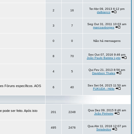
Ter Abr 09, 2013 6:12 pm
2
16
dalbianco
Seg Out 31, 2011 10:03 am
3
7
marcoavborges
0
0
Não há mensagens
Sex Out 07, 2016 9:46 pm
8
70
João Paulo Batista Lyrio
Qui Fev 21, 2013 8:56 pm
4
5
Davidson Thales
Sex Set 04, 2015 11:50 am
tes Fóruns específicos. AOS
6
40
FUKUDA - Hélio
Qua Dez 09, 2015 8:46 am
 pode ser feito. Após isto
201
2248
João Pinheiro
Qua Abr 11, 2018 12:07 pm
495
2476
Seisdedos