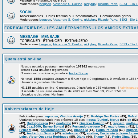
Paisagens - Assuntos diversos
Moderadores
bergson
,
Alexandre S. Coelho
,
nickyfury
,
Ricardo Paiva
,
SEKI - Elio L
SOCIAL
Aniversariantes - Datas festivas ou Comemorativas - Comunicados gerais.
Moderadores
bergson
,
Alexandre S. Coelho
,
nickyfury
,
Ricardo Paiva
,
SEKI - Elio L
FOREIGN FRIENDS - LES AMI ÉTRANGERS - LOS AMIGOS EXTR
MESSAGE - MENSAJE
FOREIGNER - ÉTRANGER - EXTRANJERO
Moderadores
bergson
,
Alexandre S. Coelho
,
nickyfury
,
Ricardo Paiva
,
SEKI - Elio L
Quem está on-line
Nossos usuários postaram um total de
197162
mensagens
Temos
5284
usuários registrados
O mais novo usuário registrado é
Andre Souza
No total,
1554
usuários visitaram o fórum hoje :: 0 registrados, 0 invisíveis e 1554
Usuários registrados: Nenhum
Há
235
usuários on-line: 0 registrados, 0 invisíveis e 235 visitantes [
Administrado
O recorde de usuários on-line foi de
2861
em Sex Maio 29, 2026 1:59 pm
Usuários registrados: Nenhum
Aniversariantes de Hoje
Felicidades para:
wgsouza
,
Vinicius Araújo
(43),
Rodrigo Der Fortes
(49),
Rafael
Usuários aniversariando nos próximos 15 dias:
jlessa (Junior)
,
Morus
(69),
ok
(52)
(42),
Rodrigo Fraga
(42),
doolombo
(42),
Gustavo Hansch
(41),
rapharc
,
matheu
(30),
Jazz2000
,
Eterno Bonsai
(60),
Fernando cardoso
(46),
otaviofsousa
(41),
L
Felicetti
(53),
josecarlosbarros
(46),
Bianca M
(41),
Paulo Peinado
(40),
mglori
(43),
André Luiz Santos
(43),
edinhomar
(39),
eveline
,
Eustaquio jackson fonse
Leite
,
Victor Quesada Rodrigues
(85),
Diane
(44),
Thamy
(41),
Pedro Xima
(39),