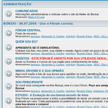
ADMINISTRAÇÃO
COMUNICADOS
Informações administrativas e notícias sobre o site do Atelier do Bonsai
Moderador
Mário A G Leal
BONSAI - 06.07.2004 - Use o Fórum correto.
FÓRUM CENTRAL
Ponto de encontro
Moderadores
bergson
,
Alexandre S. Coelho
,
nickyfury
,
Ricardo Paiva
,
SEKI - Elio L
QUEM SOU EU?
APRESENTE-SE! É OBRIGATÓRIO.
Coloque sua foto, seu nome, sua cidade e estado. Agora conte um pou
Moderadores
bergson
,
Alexandre S. Coelho
,
nickyfury
,
Ricardo Paiva
,
SEKI - Elio L
EVENTOS
- ESTE FÓRUM É ABERTO POR SUA UTILIDADE GERAL.
Anote os Eventos e Cursos de sua região para conhecimento de todos
Moderadores
bergson
,
Alexandre S. Coelho
,
nickyfury
,
Ricardo Paiva
,
SEKI - Elio L
MINHA ÁRVORE E A SUA OPINIÃO
Aqui você expõe a foto de sua árvore para opiniões no estilo, identificação de
Moderadores
bergson
,
Alexandre S. Coelho
,
nickyfury
,
Ricardo Paiva
,
SEKI - Elio L
SOU PRINCIPIANTE
Se você está começando na Arte Bonsai, este é o seu Fórum.
Peço aos amigo
Bonsai
Moderadores
bergson
,
Alexandre S. Coelho
,
nickyfury
,
Ricardo Paiva
,
Anderson Vin
ESTUDO - A Evolução do seu bonsai através de fotos
Este Fórum vai proporcionar a todos a possibilidade de iniciar um estudo com 
finalizada em vaso. Cada participante só poderá ter uma árvore em estudo. 
uma boa árvore e comece!
Moderadores
bergson
,
Alexandre S. Coelho
,
nickyfury
,
Ricardo Paiva
,
SEKI - Elio L