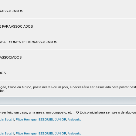
ARA ASSOCIADOS
TE PARA ASSOCIADOS
BONSAI . SOMENTE PARA ASSOCIADOS
RA ASSOCIADOS
ADOS
ão, Clube ou Grupo, poste neste Forum pois, é necessário ser associado para postar nes
dos.
er feito um vaso, uma mesa, um composto, etc... O tópico inicial será sempre o de algo que
uis Secchi
,
Filipe Henrique
,
EZEQUIEL JUNIOR
,
Arzivenko
uis Secchi
,
Filipe Henrique
,
EZEQUIEL JUNIOR
,
Arzivenko