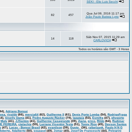
SEKI - Elio Luis Secchi
Qua Jul 06, 2016 11:17 pm
82
457
João Paulo Batista Lyrio
Sáb Nov 07, 2015 11:29 am
14
118
CARLOVICH
Todos os horários são GMT - 3 Horas
44),
Adriano Bonsai
bosa
,
rivaldo
(66),
mercia64
(62),
Guilherme II
(61),
Denis Porto Lomba
(54),
RodrigoFraga
44),
Giselly Dama
(41),
Pedro Augusto Rücker
(79),
lapataia
(53),
Esmifra
(47),
phvporto
,
Muty
(41),
JJSantos
(41),
Guilherme Casagrande
(39),
jhana
,
erico
,
Rildo
(64),
Rudimar
E PEREIRA
,
ctalachia
(59),
Luciano Vicentini Testa
(51),
Tonny Rios
(45),
Davson Santos
s
(47),
Lucas - Bonsai Brasil
(42),
evanilson
(39),
Gusto_
(36),
rafaelzank
,
Paulo H N G
Roberto
,
Adalberto
(50),
souzasd
(49),
Jomar
(45),
Josef De Franceschi
(44),
Pelegrini