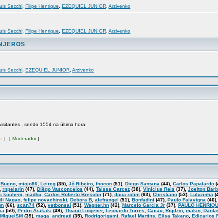
uis Secchi
,
Filipe Henrique
,
EZEQUIEL JUNIOR
,
Arzivenko
uis Secchi
,
Filipe Henrique
,
EZEQUIEL JUNIOR
,
Arzivenko
ANJEROS
uis Secchi
,
EZEQUIEL JUNIOR
,
Arzivenko
 visitantes , sendo 1554 na última hora.
r
] [
Moderador
]
 Bueno
,
miojo86
,
Leireg
(35),
Jô Ribeiro
,
fnocon
(51),
Diego Santana
(44),
Carlos Papalardo
(
,
rnpelarin
(47),
Diêgo Vasconcelos
(44),
Taissa Garcez
(38),
Vinicius Reis
(37),
Joelton Bar
s kochem
,
madhu
,
Carlos Roberto Bresolin
(71),
doca rolim
(63),
Christiano
(53),
Luluzinha
(
ili Nagao
,
felipe novachinski
,
Debora B
,
alefrangel
(51),
Bonfadini
(47),
Paulo Falavigna
(46)
am
(66),
scan74
(52),
vetbonsai
(51),
Wagner.hn
(42),
Marcelo Garcia Jr
(37),
PAULO HENRIQU
ca
(50),
Pedro Arakaki
(49),
Thiago Lingener
,
Leonardo Torres
,
Cacau
,
Rigdzin
,
makin
,
Danta
MiguelSM
(39),
maga_andreati
(35),
Rodrigorigami
,
Rafael Martins
,
Elisa Takano
,
Edicarlos 