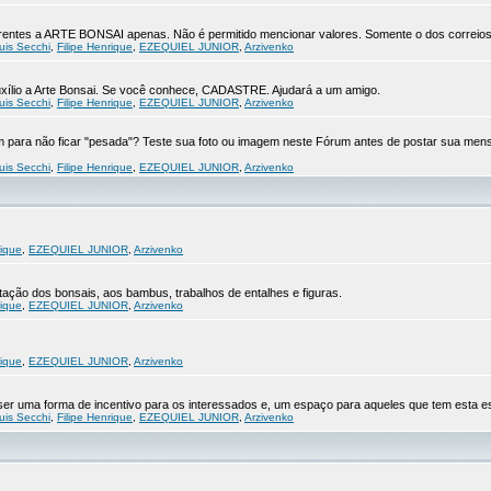
eferentes a ARTE BONSAI apenas. Não é permitido mencionar valores. Somente o dos correios
uis Secchi
,
Filipe Henrique
,
EZEQUIEL JUNIOR
,
Arzivenko
xílio a Arte Bonsai. Se você conhece, CADASTRE. Ajudará a um amigo.
uis Secchi
,
Filipe Henrique
,
EZEQUIEL JUNIOR
,
Arzivenko
para não ficar "pesada"? Teste sua foto ou imagem neste Fórum antes de postar sua men
uis Secchi
,
Filipe Henrique
,
EZEQUIEL JUNIOR
,
Arzivenko
rique
,
EZEQUIEL JUNIOR
,
Arzivenko
ção dos bonsais, aos bambus, trabalhos de entalhes e figuras.
rique
,
EZEQUIEL JUNIOR
,
Arzivenko
rique
,
EZEQUIEL JUNIOR
,
Arzivenko
r uma forma de incentivo para os interessados e, um espaço para aqueles que tem esta es
uis Secchi
,
Filipe Henrique
,
EZEQUIEL JUNIOR
,
Arzivenko