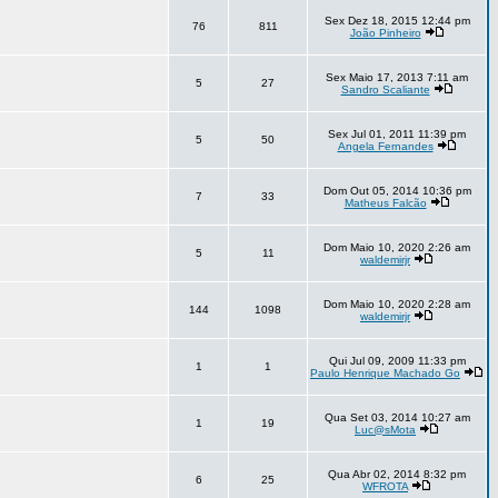
Sex Dez 18, 2015 12:44 pm
76
811
João Pinheiro
Sex Maio 17, 2013 7:11 am
5
27
Sandro Scaliante
Sex Jul 01, 2011 11:39 pm
5
50
Angela Fernandes
Dom Out 05, 2014 10:36 pm
7
33
Matheus Falcão
Dom Maio 10, 2020 2:26 am
5
11
waldemirjr
Dom Maio 10, 2020 2:28 am
144
1098
waldemirjr
Qui Jul 09, 2009 11:33 pm
1
1
Paulo Henrique Machado Go
Qua Set 03, 2014 10:27 am
1
19
Luc@sMota
Qua Abr 02, 2014 8:32 pm
6
25
WFROTA