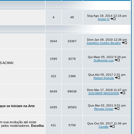
Seg Ago 18, 2014 12:16 pm
4
48
Andre O
Dom Jan 06, 2019 12:36 pm
3044
33367
Astolpho Coelho Bicalho
Qui Maio 05, 2022 9:26 pm
1595
8278
Guilherme Luz
S ACIMA!
Qua Abr 05, 2017 2:31 pm
322
2388
Rafael Spinola
Dom Mar 17, 2019 11:47 pm
8449
89638
JOICIMAR MAGGIONI
Qua Mar 03, 2021 9:51 pm
que se iniciam na Arte
4265
30563
Renato Cesar
em sua evolução até estar
Qua Out 04, 2017 11:36 am
411
5759
os pelos moderadores.
Escolha
Camillo