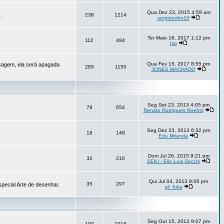
Qua Dez 23, 2015 4:59 am
238
1214
.
sergioturbo10
Ter Maio 16, 2017 1:12 pm
112
494
Ivo
Qua Fev 15, 2017 8:55 pm
sagem, ela será apagada
285
1150
JONES MACHADO
Seg Set 23, 2013 4:05 pm
78
654
Renato Rodrigues Roehrs
Seg Dez 23, 2013 6:32 pm
18
148
Edu Miranda
Dom Jul 26, 2015 9:21 pm
32
216
SEKI - Elio Luis Secchi
Qui Jul 04, 2013 9:06 pm
35
297
pecial Arte de desenhar.
gil_fuka
Seg Out 15, 2012 9:07 pm
100
1019