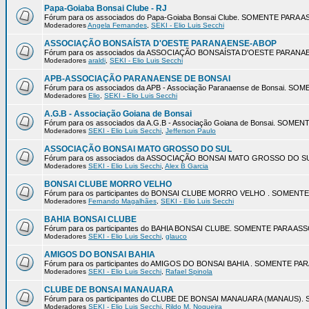
Papa-Goiaba Bonsai Clube - RJ
Fórum para os associados do Papa-Goiaba Bonsai Clube. SOMENTE PARA
Moderadores
Angela Fernandes
,
SEKI - Elio Luis Secchi
ASSOCIAÇÃO BONSAÍSTA D'OESTE PARANAENSE-ABOP
Fórum para os associados da ASSOCIAÇÃO BONSAÍSTA D'OESTE PARA
Moderadores
araldi
,
SEKI - Elio Luis Secchi
APB-ASSOCIAÇÃO PARANAENSE DE BONSAI
Fórum para os associados da APB - Associação Paranaense de Bonsai. 
Moderadores
Elio
,
SEKI - Elio Luis Secchi
A.G.B - Associação Goiana de Bonsai
Fórum para os associados da A.G.B - Associação Goiana de Bonsai. SOM
Moderadores
SEKI - Elio Luis Secchi
,
Jefferson Paulo
ASSOCIAÇÃO BONSAI MATO GROSSO DO SUL
Fórum para os associados da ASSOCIAÇÃO BONSAI MATO GROSSO DO 
Moderadores
SEKI - Elio Luis Secchi
,
Alex B Garcia
BONSAI CLUBE MORRO VELHO
Fórum para os participantes do BONSAI CLUBE MORRO VELHO . SOMEN
Moderadores
Fernando Magalhães
,
SEKI - Elio Luis Secchi
BAHIA BONSAI CLUBE
Fórum para os participantes do BAHIA BONSAI CLUBE. SOMENTE PARA A
Moderadores
SEKI - Elio Luis Secchi
,
glauco
AMIGOS DO BONSAI BAHIA
Fórum para os participantes do AMIGOS DO BONSAI BAHIA . SOMENTE P
Moderadores
SEKI - Elio Luis Secchi
,
Rafael Spinola
CLUBE DE BONSAI MANAUARA
Fórum para os participantes do CLUBE DE BONSAI MANAUARA (MANAUS
Moderadores
SEKI - Elio Luis Secchi
,
Rildo M. Nogueira