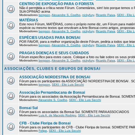
CENTRO DE EXPOSIÇÃO PARA O FORISTA
Não é permitida a crítica neste Fórum. Comentários, sim! Isto porque temos
SUA OPINIÃO acima
Moderadores
bergson
,
Alexandre S. Coelho
,
nickyfury
,
Ricardo Paiva
,
SEKI - Elio L
MATÉRIAS
Este novo Fórum, MATÉRIAS, como o próprio nome diz, um Fórum para matéria
espécie ou mesmo textos que envolvam a Arte Bonsai como artigos, propostas 
Moderadores
bergson
,
Alexandre S. Coelho
,
nickyfury
,
Ricardo Paiva
,
SEKI - Elio L
ESPÉCIES USADAS PARA BONSAI
POR FAVOR, para a melhor organização deste Fórum, pediria a todos q
Moderadores
bergson
,
Alexandre S. Coelho
,
nickyfury
,
Ricardo Paiva
,
SEKI - Elio L
PRAGAS DOENÇAS E SEUS CUIDADOS
Fórum específico para estes casos. Coloque a foto ou fale sobre os seus pro
Moderadores
bergson
,
Alexandre S. Coelho
,
nickyfury
,
Ricardo Paiva
,
SEKI - Elio L
ASSOCIAÇÕES, CLUBES E GRUPOS DE BONSAI
ASSOCIAÇÃO NORDESTINA DE BONSAI
Fórum para os participantes da ASSOCIAÇÃO NORDESTINA DE BONSAI 
Moderadores
bergson
,
SEKI - Elio Luis Secchi
Associação Pernambucana de Bonsai
Fórum para os associados da Associação Pernambucana de Bonsai. SOM
Moderadores
Alexandre S. Coelho
,
SEKI - Elio Luis Secchi
Bonsai Sul
Fórum para os associados da Bonsai Sul. SOMENTE PARA ASSOCIADOS
Moderadores
Luis A. de Macedo Rodrigu
,
SEKI - Elio Luis Secchi
CFB - Clube Floripa de Bonsai
Fórum para os participantes do CFB - Clube Floripa de bonsai. SOMENTE 
Moderadores
Felipe
,
SEKI - Elio Luis Secchi