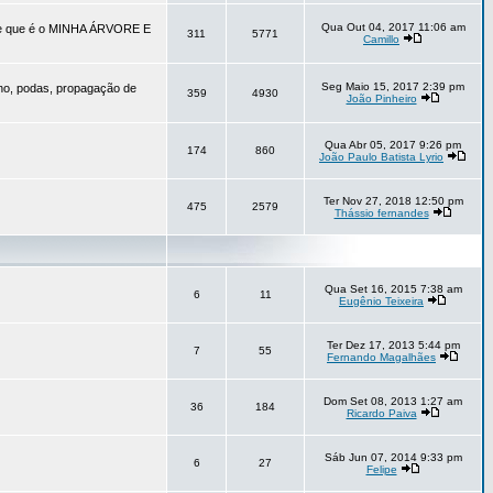
Qua Out 04, 2017 11:06 am
vore que é o MINHA ÁRVORE E
311
5771
Camillo
Seg Maio 15, 2017 2:39 pm
no, podas, propagação de
359
4930
João Pinheiro
Qua Abr 05, 2017 9:26 pm
174
860
João Paulo Batista Lyrio
Ter Nov 27, 2018 12:50 pm
475
2579
Thássio fernandes
Qua Set 16, 2015 7:38 am
6
11
Eugênio Teixeira
Ter Dez 17, 2013 5:44 pm
7
55
Fernando Magalhães
Dom Set 08, 2013 1:27 am
36
184
Ricardo Paiva
Sáb Jun 07, 2014 9:33 pm
6
27
Felipe