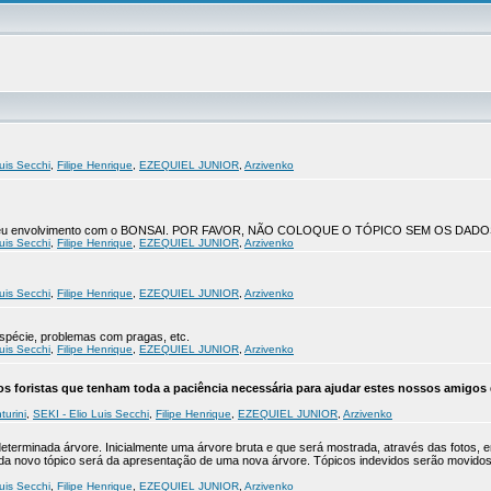
uis Secchi
,
Filipe Henrique
,
EZEQUIEL JUNIOR
,
Arzivenko
co do seu envolvimento com o BONSAI. POR FAVOR, NÃO COLOQUE O TÓPICO SEM OS DADO
uis Secchi
,
Filipe Henrique
,
EZEQUIEL JUNIOR
,
Arzivenko
uis Secchi
,
Filipe Henrique
,
EZEQUIEL JUNIOR
,
Arzivenko
 espécie, problemas com pragas, etc.
uis Secchi
,
Filipe Henrique
,
EZEQUIEL JUNIOR
,
Arzivenko
s foristas que tenham toda a paciência necessária para ajudar estes nossos amigos 
turini
,
SEKI - Elio Luis Secchi
,
Filipe Henrique
,
EZEQUIEL JUNIOR
,
Arzivenko
determinada árvore. Inicialmente uma árvore bruta e que será mostrada, através das fotos, 
Cada novo tópico será da apresentação de uma nova árvore. Tópicos indevidos serão movid
uis Secchi
,
Filipe Henrique
,
EZEQUIEL JUNIOR
,
Arzivenko