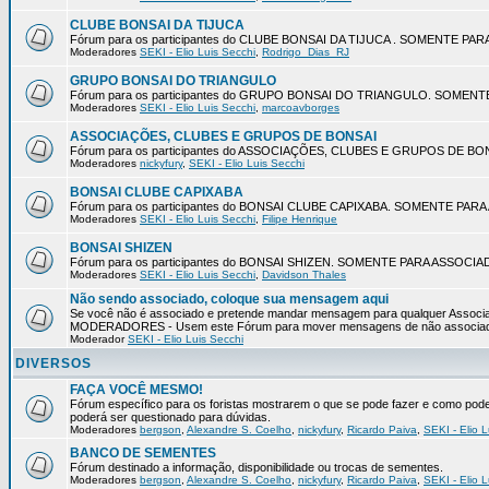
CLUBE BONSAI DA TIJUCA
Fórum para os participantes do CLUBE BONSAI DA TIJUCA . SOMENTE P
Moderadores
SEKI - Elio Luis Secchi
,
Rodrigo_Dias_RJ
GRUPO BONSAI DO TRIANGULO
Fórum para os participantes do GRUPO BONSAI DO TRIANGULO. SOMEN
Moderadores
SEKI - Elio Luis Secchi
,
marcoavborges
ASSOCIAÇÕES, CLUBES E GRUPOS DE BONSAI
Fórum para os participantes do ASSOCIAÇÕES, CLUBES E GRUPOS DE 
Moderadores
nickyfury
,
SEKI - Elio Luis Secchi
BONSAI CLUBE CAPIXABA
Fórum para os participantes do BONSAI CLUBE CAPIXABA. SOMENTE PA
Moderadores
SEKI - Elio Luis Secchi
,
Filipe Henrique
BONSAI SHIZEN
Fórum para os participantes do BONSAI SHIZEN. SOMENTE PARA ASSOCI
Moderadores
SEKI - Elio Luis Secchi
,
Davidson Thales
Não sendo associado, coloque sua mensagem aqui
Se você não é associado e pretende mandar mensagem para qualquer Associaç
MODERADORES - Usem este Fórum para mover mensagens de não associa
Moderador
SEKI - Elio Luis Secchi
DIVERSOS
FAÇA VOCÊ MESMO!
Fórum específico para os foristas mostrarem o que se pode fazer e como pode s
poderá ser questionado para dúvidas.
Moderadores
bergson
,
Alexandre S. Coelho
,
nickyfury
,
Ricardo Paiva
,
SEKI - Elio L
BANCO DE SEMENTES
Fórum destinado a informação, disponibilidade ou trocas de sementes.
Moderadores
bergson
,
Alexandre S. Coelho
,
nickyfury
,
Ricardo Paiva
,
SEKI - Elio L