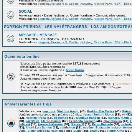
Paisagens - Assuntos diversos
Moderadores
bergson
,
Alexandre S. Coelho
,
nickyfury
,
Ricardo Paiva
,
SEKI - Elio L
SOCIAL
Aniversariantes - Datas festivas ou Comemorativas - Comunicados gerais.
Moderadores
bergson
,
Alexandre S. Coelho
,
nickyfury
,
Ricardo Paiva
,
SEKI - Elio L
FOREIGN FRIENDS - LES AMI ÉTRANGERS - LOS AMIGOS EXTR
MESSAGE - MENSAJE
FOREIGNER - ÉTRANGER - EXTRANJERO
Moderadores
bergson
,
Alexandre S. Coelho
,
nickyfury
,
Ricardo Paiva
,
SEKI - Elio L
Quem está on-line
Nossos usuários postaram um total de
197162
mensagens
Temos
5284
usuários registrados
O mais novo usuário registrado é
Andre Souza
No total,
2187
usuários visitaram o fórum hoje :: 0 registrados, 0 invisíveis e 2187
Usuários registrados: Nenhum
Há
712
usuários on-line: 0 registrados, 0 invisíveis e 712 visitantes [
Administrado
O recorde de usuários on-line foi de
2861
em Sex Maio 29, 2026 1:59 pm
Usuários registrados: Nenhum
Aniversariantes de Hoje
Felicidades para:
wgsouza
,
Vinicius Araújo
(43),
Rodrigo Der Fortes
(49),
Rafael
Usuários aniversariando nos próximos 15 dias:
jlessa (Junior)
,
Morus
(69),
ok
(52)
(42),
Rodrigo Fraga
(42),
doolombo
(42),
Gustavo Hansch
(41),
rapharc
,
matheu
(30),
Jazz2000
,
Eterno Bonsai
(60),
Fernando cardoso
(46),
otaviofsousa
(41),
L
Felicetti
(53),
josecarlosbarros
(46),
Bianca M
(41),
Paulo Peinado
(40),
mglori
(43),
André Luiz Santos
(43),
edinhomar
(39),
eveline
,
Eustaquio jackson fonse
Leite
,
Victor Quesada Rodrigues
(85),
Diane
(44),
Thamy
(41),
Pedro Xima
(39),