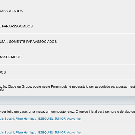
ARA ASSOCIADOS
TE PARA ASSOCIADOS
BONSAI . SOMENTE PARA ASSOCIADOS
RA ASSOCIADOS
ADOS
ão, Clube ou Grupo, poste neste Forum pois, é necessário ser associado para postar nes
dos.
er feito um vaso, uma mesa, um composto, etc... O tópico inicial será sempre o de algo que
uis Secchi
,
Filipe Henrique
,
EZEQUIEL JUNIOR
,
Arzivenko
uis Secchi
,
Filipe Henrique
,
EZEQUIEL JUNIOR
,
Arzivenko