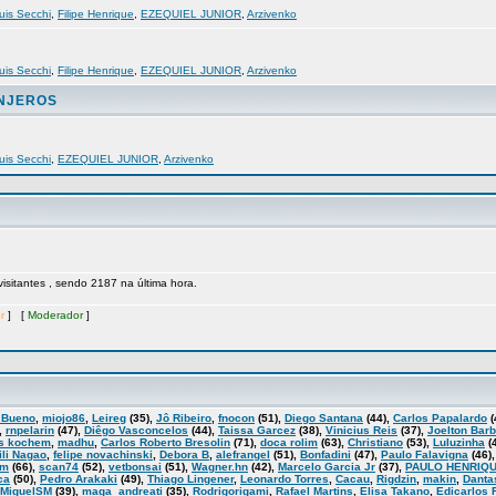
uis Secchi
,
Filipe Henrique
,
EZEQUIEL JUNIOR
,
Arzivenko
uis Secchi
,
Filipe Henrique
,
EZEQUIEL JUNIOR
,
Arzivenko
ANJEROS
uis Secchi
,
EZEQUIEL JUNIOR
,
Arzivenko
 visitantes , sendo 2187 na última hora.
r
] [
Moderador
]
 Bueno
,
miojo86
,
Leireg
(35),
Jô Ribeiro
,
fnocon
(51),
Diego Santana
(44),
Carlos Papalardo
(
,
rnpelarin
(47),
Diêgo Vasconcelos
(44),
Taissa Garcez
(38),
Vinicius Reis
(37),
Joelton Bar
s kochem
,
madhu
,
Carlos Roberto Bresolin
(71),
doca rolim
(63),
Christiano
(53),
Luluzinha
(
ili Nagao
,
felipe novachinski
,
Debora B
,
alefrangel
(51),
Bonfadini
(47),
Paulo Falavigna
(46)
am
(66),
scan74
(52),
vetbonsai
(51),
Wagner.hn
(42),
Marcelo Garcia Jr
(37),
PAULO HENRIQU
ca
(50),
Pedro Arakaki
(49),
Thiago Lingener
,
Leonardo Torres
,
Cacau
,
Rigdzin
,
makin
,
Danta
MiguelSM
(39),
maga_andreati
(35),
Rodrigorigami
,
Rafael Martins
,
Elisa Takano
,
Edicarlos 