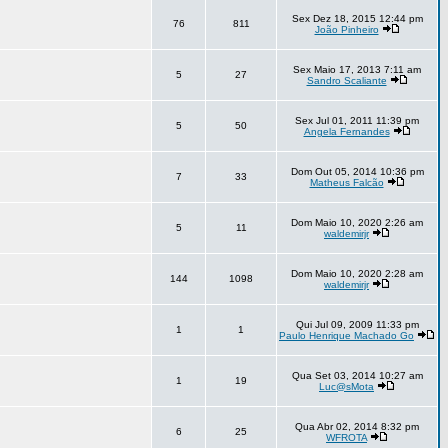
Sex Dez 18, 2015 12:44 pm
76
811
João Pinheiro
Sex Maio 17, 2013 7:11 am
5
27
Sandro Scaliante
Sex Jul 01, 2011 11:39 pm
5
50
Angela Fernandes
Dom Out 05, 2014 10:36 pm
7
33
Matheus Falcão
Dom Maio 10, 2020 2:26 am
5
11
waldemirjr
Dom Maio 10, 2020 2:28 am
144
1098
waldemirjr
Qui Jul 09, 2009 11:33 pm
1
1
Paulo Henrique Machado Go
Qua Set 03, 2014 10:27 am
1
19
Luc@sMota
Qua Abr 02, 2014 8:32 pm
6
25
WFROTA