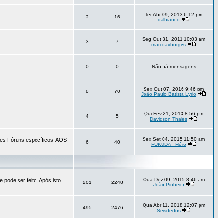
Ter Abr 09, 2013 6:12 pm
2
16
dalbianco
Seg Out 31, 2011 10:03 am
3
7
marcoavborges
0
0
Não há mensagens
Sex Out 07, 2016 9:46 pm
8
70
João Paulo Batista Lyrio
Qui Fev 21, 2013 8:56 pm
4
5
Davidson Thales
Sex Set 04, 2015 11:50 am
tes Fóruns específicos. AOS
6
40
FUKUDA - Hélio
Qua Dez 09, 2015 8:46 am
 pode ser feito. Após isto
201
2248
João Pinheiro
Qua Abr 11, 2018 12:07 pm
495
2476
Seisdedos