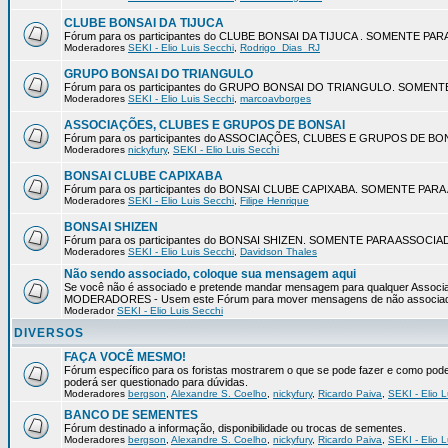
CLUBE BONSAI DA TIJUCA
Fórum para os participantes do CLUBE BONSAI DA TIJUCA . SOMENTE P
Moderadores
SEKI - Elio Luis Secchi
,
Rodrigo_Dias_RJ
GRUPO BONSAI DO TRIANGULO
Fórum para os participantes do GRUPO BONSAI DO TRIANGULO. SOMEN
Moderadores
SEKI - Elio Luis Secchi
,
marcoavborges
ASSOCIAÇÕES, CLUBES E GRUPOS DE BONSAI
Fórum para os participantes do ASSOCIAÇÕES, CLUBES E GRUPOS DE 
Moderadores
nickyfury
,
SEKI - Elio Luis Secchi
BONSAI CLUBE CAPIXABA
Fórum para os participantes do BONSAI CLUBE CAPIXABA. SOMENTE PA
Moderadores
SEKI - Elio Luis Secchi
,
Filipe Henrique
BONSAI SHIZEN
Fórum para os participantes do BONSAI SHIZEN. SOMENTE PARA ASSOCI
Moderadores
SEKI - Elio Luis Secchi
,
Davidson Thales
Não sendo associado, coloque sua mensagem aqui
Se você não é associado e pretende mandar mensagem para qualquer Associaç
MODERADORES - Usem este Fórum para mover mensagens de não associa
Moderador
SEKI - Elio Luis Secchi
DIVERSOS
FAÇA VOCÊ MESMO!
Fórum específico para os foristas mostrarem o que se pode fazer e como pode s
poderá ser questionado para dúvidas.
Moderadores
bergson
,
Alexandre S. Coelho
,
nickyfury
,
Ricardo Paiva
,
SEKI - Elio L
BANCO DE SEMENTES
Fórum destinado a informação, disponibilidade ou trocas de sementes.
Moderadores
bergson
,
Alexandre S. Coelho
,
nickyfury
,
Ricardo Paiva
,
SEKI - Elio L