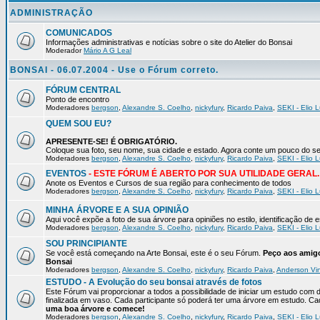
ADMINISTRAÇÃO
COMUNICADOS
Informações administrativas e notícias sobre o site do Atelier do Bonsai
Moderador
Mário A G Leal
BONSAI - 06.07.2004 - Use o Fórum correto.
FÓRUM CENTRAL
Ponto de encontro
Moderadores
bergson
,
Alexandre S. Coelho
,
nickyfury
,
Ricardo Paiva
,
SEKI - Elio L
QUEM SOU EU?
APRESENTE-SE! É OBRIGATÓRIO.
Coloque sua foto, seu nome, sua cidade e estado. Agora conte um pou
Moderadores
bergson
,
Alexandre S. Coelho
,
nickyfury
,
Ricardo Paiva
,
SEKI - Elio L
EVENTOS
- ESTE FÓRUM É ABERTO POR SUA UTILIDADE GERAL.
Anote os Eventos e Cursos de sua região para conhecimento de todos
Moderadores
bergson
,
Alexandre S. Coelho
,
nickyfury
,
Ricardo Paiva
,
SEKI - Elio L
MINHA ÁRVORE E A SUA OPINIÃO
Aqui você expõe a foto de sua árvore para opiniões no estilo, identificação de
Moderadores
bergson
,
Alexandre S. Coelho
,
nickyfury
,
Ricardo Paiva
,
SEKI - Elio L
SOU PRINCIPIANTE
Se você está começando na Arte Bonsai, este é o seu Fórum.
Peço aos amigo
Bonsai
Moderadores
bergson
,
Alexandre S. Coelho
,
nickyfury
,
Ricardo Paiva
,
Anderson Vin
ESTUDO - A Evolução do seu bonsai através de fotos
Este Fórum vai proporcionar a todos a possibilidade de iniciar um estudo com 
finalizada em vaso. Cada participante só poderá ter uma árvore em estudo. 
uma boa árvore e comece!
Moderadores
bergson
,
Alexandre S. Coelho
,
nickyfury
,
Ricardo Paiva
,
SEKI - Elio L