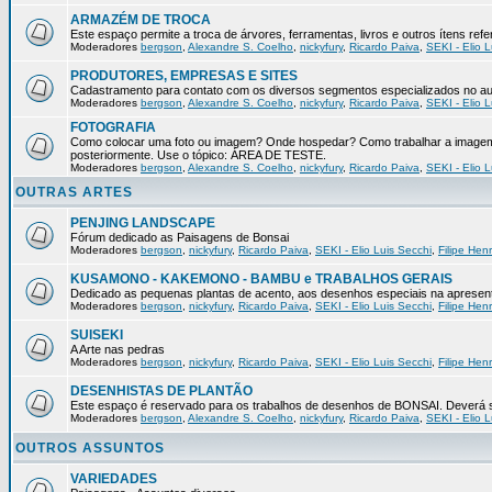
ARMAZÉM DE TROCA
Este espaço permite a troca de árvores, ferramentas, livros e outros ítens r
Moderadores
bergson
,
Alexandre S. Coelho
,
nickyfury
,
Ricardo Paiva
,
SEKI - Elio L
PRODUTORES, EMPRESAS E SITES
Cadastramento para contato com os diversos segmentos especializados no au
Moderadores
bergson
,
Alexandre S. Coelho
,
nickyfury
,
Ricardo Paiva
,
SEKI - Elio L
FOTOGRAFIA
Como colocar uma foto ou imagem? Onde hospedar? Como trabalhar a imagem 
posteriormente. Use o tópico: ÁREA DE TESTE.
Moderadores
bergson
,
Alexandre S. Coelho
,
nickyfury
,
Ricardo Paiva
,
SEKI - Elio L
OUTRAS ARTES
PENJING LANDSCAPE
Fórum dedicado as Paisagens de Bonsai
Moderadores
bergson
,
nickyfury
,
Ricardo Paiva
,
SEKI - Elio Luis Secchi
,
Filipe Hen
KUSAMONO - KAKEMONO - BAMBU e TRABALHOS GERAIS
Dedicado as pequenas plantas de acento, aos desenhos especiais na apresenta
Moderadores
bergson
,
nickyfury
,
Ricardo Paiva
,
SEKI - Elio Luis Secchi
,
Filipe Hen
SUISEKI
A Arte nas pedras
Moderadores
bergson
,
nickyfury
,
Ricardo Paiva
,
SEKI - Elio Luis Secchi
,
Filipe Hen
DESENHISTAS DE PLANTÃO
Este espaço é reservado para os trabalhos de desenhos de BONSAI. Deverá se
Moderadores
bergson
,
Alexandre S. Coelho
,
nickyfury
,
Ricardo Paiva
,
SEKI - Elio L
OUTROS ASSUNTOS
VARIEDADES