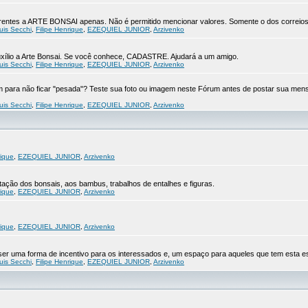
eferentes a ARTE BONSAI apenas. Não é permitido mencionar valores. Somente o dos correios
uis Secchi
,
Filipe Henrique
,
EZEQUIEL JUNIOR
,
Arzivenko
xílio a Arte Bonsai. Se você conhece, CADASTRE. Ajudará a um amigo.
uis Secchi
,
Filipe Henrique
,
EZEQUIEL JUNIOR
,
Arzivenko
para não ficar "pesada"? Teste sua foto ou imagem neste Fórum antes de postar sua men
uis Secchi
,
Filipe Henrique
,
EZEQUIEL JUNIOR
,
Arzivenko
rique
,
EZEQUIEL JUNIOR
,
Arzivenko
ção dos bonsais, aos bambus, trabalhos de entalhes e figuras.
rique
,
EZEQUIEL JUNIOR
,
Arzivenko
rique
,
EZEQUIEL JUNIOR
,
Arzivenko
r uma forma de incentivo para os interessados e, um espaço para aqueles que tem esta es
uis Secchi
,
Filipe Henrique
,
EZEQUIEL JUNIOR
,
Arzivenko