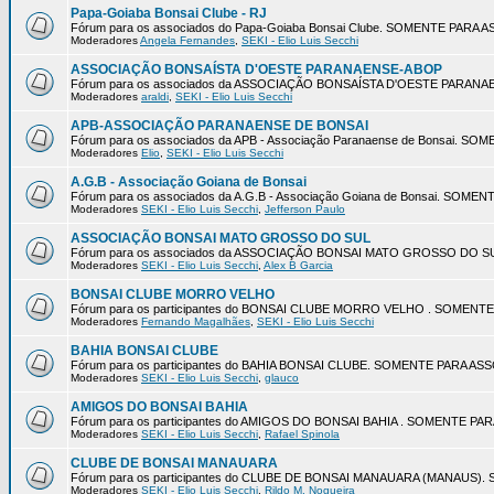
Papa-Goiaba Bonsai Clube - RJ
Fórum para os associados do Papa-Goiaba Bonsai Clube. SOMENTE PARA
Moderadores
Angela Fernandes
,
SEKI - Elio Luis Secchi
ASSOCIAÇÃO BONSAÍSTA D'OESTE PARANAENSE-ABOP
Fórum para os associados da ASSOCIAÇÃO BONSAÍSTA D'OESTE PARA
Moderadores
araldi
,
SEKI - Elio Luis Secchi
APB-ASSOCIAÇÃO PARANAENSE DE BONSAI
Fórum para os associados da APB - Associação Paranaense de Bonsai. 
Moderadores
Elio
,
SEKI - Elio Luis Secchi
A.G.B - Associação Goiana de Bonsai
Fórum para os associados da A.G.B - Associação Goiana de Bonsai. SOM
Moderadores
SEKI - Elio Luis Secchi
,
Jefferson Paulo
ASSOCIAÇÃO BONSAI MATO GROSSO DO SUL
Fórum para os associados da ASSOCIAÇÃO BONSAI MATO GROSSO DO 
Moderadores
SEKI - Elio Luis Secchi
,
Alex B Garcia
BONSAI CLUBE MORRO VELHO
Fórum para os participantes do BONSAI CLUBE MORRO VELHO . SOMEN
Moderadores
Fernando Magalhães
,
SEKI - Elio Luis Secchi
BAHIA BONSAI CLUBE
Fórum para os participantes do BAHIA BONSAI CLUBE. SOMENTE PARA A
Moderadores
SEKI - Elio Luis Secchi
,
glauco
AMIGOS DO BONSAI BAHIA
Fórum para os participantes do AMIGOS DO BONSAI BAHIA . SOMENTE P
Moderadores
SEKI - Elio Luis Secchi
,
Rafael Spinola
CLUBE DE BONSAI MANAUARA
Fórum para os participantes do CLUBE DE BONSAI MANAUARA (MANAUS
Moderadores
SEKI - Elio Luis Secchi
,
Rildo M. Nogueira