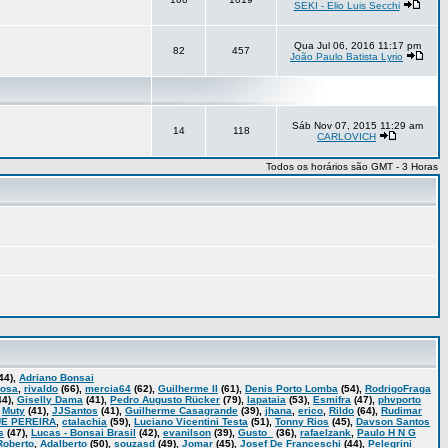
SEKI - Elio Luis Secchi
Qua Jul 06, 2016 11:17 pm
82
457
João Paulo Batista Lyrio
Sáb Nov 07, 2015 11:29 am
14
118
CARLOVICH
Todos os horários são GMT - 3 Horas
44),
Adriano Bonsai
bosa
,
rivaldo
(66),
mercia64
(62),
Guilherme II
(61),
Denis Porto Lomba
(54),
RodrigoFraga
44),
Giselly Dama
(41),
Pedro Augusto Rücker
(79),
lapataia
(53),
Esmifra
(47),
phvporto
,
Muty
(41),
JJSantos
(41),
Guilherme Casagrande
(39),
jhana
,
erico
,
Rildo
(64),
Rudimar
E PEREIRA
,
ctalachia
(59),
Luciano Vicentini Testa
(51),
Tonny Rios
(45),
Davson Santos
s
(47),
Lucas - Bonsai Brasil
(42),
evanilson
(39),
Gusto_
(36),
rafaelzank
,
Paulo H N G
Roberto
,
Adalberto
(50),
souzasd
(49),
Jomar
(45),
Josef De Franceschi
(44),
Pelegrini