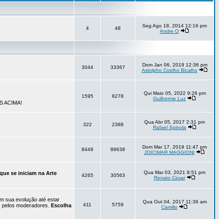
Seg Ago 18, 2014 12:16 pm
4
48
Andre O
Dom Jan 06, 2019 12:36 pm
3044
33367
Astolpho Coelho Bicalho
Qui Maio 05, 2022 9:26 pm
1595
8278
Guilherme Luz
S ACIMA!
Qua Abr 05, 2017 2:31 pm
322
2388
Rafael Spinola
Dom Mar 17, 2019 11:47 pm
8449
89638
JOICIMAR MAGGIONI
Qua Mar 03, 2021 9:51 pm
que se iniciam na Arte
4265
30563
Renato Cesar
em sua evolução até estar
Qua Out 04, 2017 11:36 am
411
5759
os pelos moderadores.
Escolha
Camillo