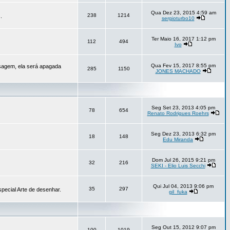
Qua Dez 23, 2015 4:59 am
238
1214
.
sergioturbo10
Ter Maio 16, 2017 1:12 pm
112
494
Ivo
Qua Fev 15, 2017 8:55 pm
sagem, ela será apagada
285
1150
JONES MACHADO
Seg Set 23, 2013 4:05 pm
78
654
Renato Rodrigues Roehrs
Seg Dez 23, 2013 6:32 pm
18
148
Edu Miranda
Dom Jul 26, 2015 9:21 pm
32
216
SEKI - Elio Luis Secchi
Qui Jul 04, 2013 9:06 pm
35
297
pecial Arte de desenhar.
gil_fuka
Seg Out 15, 2012 9:07 pm
100
1019