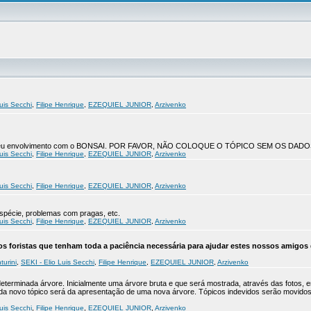
uis Secchi
,
Filipe Henrique
,
EZEQUIEL JUNIOR
,
Arzivenko
co do seu envolvimento com o BONSAI. POR FAVOR, NÃO COLOQUE O TÓPICO SEM OS DADO
uis Secchi
,
Filipe Henrique
,
EZEQUIEL JUNIOR
,
Arzivenko
uis Secchi
,
Filipe Henrique
,
EZEQUIEL JUNIOR
,
Arzivenko
 espécie, problemas com pragas, etc.
uis Secchi
,
Filipe Henrique
,
EZEQUIEL JUNIOR
,
Arzivenko
s foristas que tenham toda a paciência necessária para ajudar estes nossos amigos 
turini
,
SEKI - Elio Luis Secchi
,
Filipe Henrique
,
EZEQUIEL JUNIOR
,
Arzivenko
determinada árvore. Inicialmente uma árvore bruta e que será mostrada, através das fotos, 
Cada novo tópico será da apresentação de uma nova árvore. Tópicos indevidos serão movid
uis Secchi
,
Filipe Henrique
,
EZEQUIEL JUNIOR
,
Arzivenko