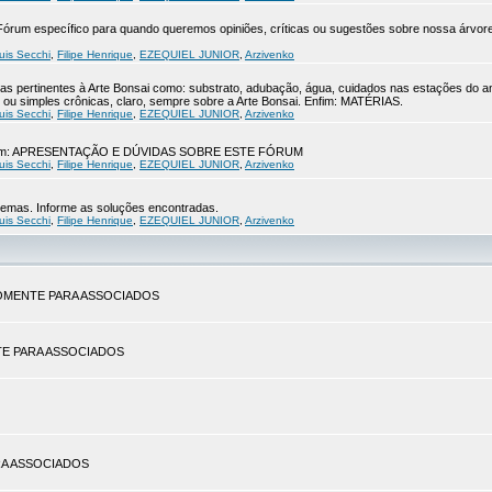
 o Fórum específico para quando queremos opiniões, críticas ou sugestões sobre nossa ár
uis Secchi
,
Filipe Henrique
,
EZEQUIEL JUNIOR
,
Arzivenko
s pertinentes à Arte Bonsai como: substrato, adubação, água, cuidados nas estações do a
ou simples crônicas, claro, sempre sobre a Arte Bonsai. Enfim: MATÉRIAS.
uis Secchi
,
Filipe Henrique
,
EZEQUIEL JUNIOR
,
Arzivenko
ue leiam: APRESENTAÇÃO E DÚVIDAS SOBRE ESTE FÓRUM
uis Secchi
,
Filipe Henrique
,
EZEQUIEL JUNIOR
,
Arzivenko
blemas. Informe as soluções encontradas.
uis Secchi
,
Filipe Henrique
,
EZEQUIEL JUNIOR
,
Arzivenko
. SOMENTE PARA ASSOCIADOS
ENTE PARA ASSOCIADOS
PARA ASSOCIADOS