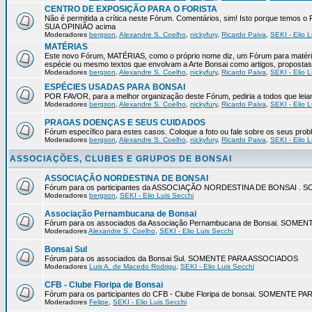
CENTRO DE EXPOSIÇÃO PARA O FORISTA
Não é permitida a crítica neste Fórum. Comentários, sim! Isto porque temos
SUA OPINIÃO acima
Moderadores
bergson
,
Alexandre S. Coelho
,
nickyfury
,
Ricardo Paiva
,
SEKI - Elio L
MATÉRIAS
Este novo Fórum, MATÉRIAS, como o próprio nome diz, um Fórum para matéria
espécie ou mesmo textos que envolvam a Arte Bonsai como artigos, propostas 
Moderadores
bergson
,
Alexandre S. Coelho
,
nickyfury
,
Ricardo Paiva
,
SEKI - Elio L
ESPÉCIES USADAS PARA BONSAI
POR FAVOR, para a melhor organização deste Fórum, pediria a todos q
Moderadores
bergson
,
Alexandre S. Coelho
,
nickyfury
,
Ricardo Paiva
,
SEKI - Elio L
PRAGAS DOENÇAS E SEUS CUIDADOS
Fórum específico para estes casos. Coloque a foto ou fale sobre os seus pro
Moderadores
bergson
,
Alexandre S. Coelho
,
nickyfury
,
Ricardo Paiva
,
SEKI - Elio L
ASSOCIAÇÕES, CLUBES E GRUPOS DE BONSAI
ASSOCIAÇÃO NORDESTINA DE BONSAI
Fórum para os participantes da ASSOCIAÇÃO NORDESTINA DE BONSAI 
Moderadores
bergson
,
SEKI - Elio Luis Secchi
Associação Pernambucana de Bonsai
Fórum para os associados da Associação Pernambucana de Bonsai. SOM
Moderadores
Alexandre S. Coelho
,
SEKI - Elio Luis Secchi
Bonsai Sul
Fórum para os associados da Bonsai Sul. SOMENTE PARA ASSOCIADOS
Moderadores
Luis A. de Macedo Rodrigu
,
SEKI - Elio Luis Secchi
CFB - Clube Floripa de Bonsai
Fórum para os participantes do CFB - Clube Floripa de bonsai. SOMENTE 
Moderadores
Felipe
,
SEKI - Elio Luis Secchi