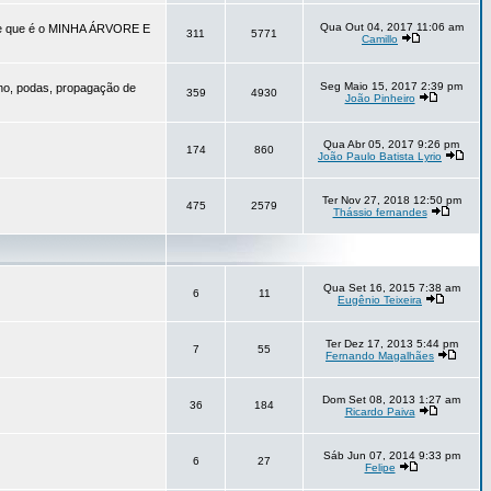
Qua Out 04, 2017 11:06 am
vore que é o MINHA ÁRVORE E
311
5771
Camillo
Seg Maio 15, 2017 2:39 pm
no, podas, propagação de
359
4930
João Pinheiro
Qua Abr 05, 2017 9:26 pm
174
860
João Paulo Batista Lyrio
Ter Nov 27, 2018 12:50 pm
475
2579
Thássio fernandes
Qua Set 16, 2015 7:38 am
6
11
Eugênio Teixeira
Ter Dez 17, 2013 5:44 pm
7
55
Fernando Magalhães
Dom Set 08, 2013 1:27 am
36
184
Ricardo Paiva
Sáb Jun 07, 2014 9:33 pm
6
27
Felipe