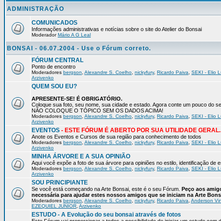
ADMINISTRAÇÃO
COMUNICADOS
Informações administrativas e notícias sobre o site do Atelier do Bonsai
Moderador
Mário A G Leal
BONSAI - 06.07.2004 - Use o Fórum correto.
FÓRUM CENTRAL
Ponto de encontro
Moderadores
bergson
,
Alexandre S. Coelho
,
nickyfury
,
Ricardo Paiva
,
SEKI - Elio L
Arzivenko
QUEM SOU EU?
APRESENTE-SE! É OBRIGATÓRIO.
Coloque sua foto, seu nome, sua cidade e estado. Agora conte um pouco do
NÃO COLOQUE O TÓPICO SEM OS DADOS ACIMA!
Moderadores
bergson
,
Alexandre S. Coelho
,
nickyfury
,
Ricardo Paiva
,
SEKI - Elio L
Arzivenko
EVENTOS
- ESTE FÓRUM É ABERTO POR SUA UTILIDADE GERAL.
Anote os Eventos e Cursos de sua região para conhecimento de todos
Moderadores
bergson
,
Alexandre S. Coelho
,
nickyfury
,
Ricardo Paiva
,
SEKI - Elio L
Arzivenko
MINHA ÁRVORE E A SUA OPINIÃO
Aqui você expõe a foto de sua árvore para opiniões no estilo, identificação de
Moderadores
bergson
,
Alexandre S. Coelho
,
nickyfury
,
Ricardo Paiva
,
SEKI - Elio L
Arzivenko
SOU PRINCIPIANTE
Se você está começando na Arte Bonsai, este é o seu Fórum.
Peço aos amigo
necessária para ajudar estes nossos amigos que se iniciam na Arte Bons
Moderadores
bergson
,
Alexandre S. Coelho
,
nickyfury
,
Ricardo Paiva
,
Anderson Vin
EZEQUIEL JUNIOR
,
Arzivenko
ESTUDO - A Evolução do seu bonsai através de fotos