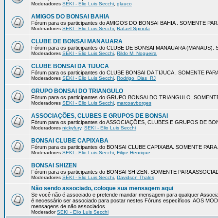
Moderadores
SEKI - Elio Luis Secchi
,
glauco
AMIGOS DO BONSAI BAHIA
Fórum para os participantes do AMIGOS DO BONSAI BAHIA . SOMENTE P
Moderadores
SEKI - Elio Luis Secchi
,
Rafael Spinola
CLUBE DE BONSAI MANAUARA
Fórum para os participantes do CLUBE DE BONSAI MANAUARA (MANAUS
Moderadores
SEKI - Elio Luis Secchi
,
Rildo M. Nogueira
CLUBE BONSAI DA TIJUCA
Fórum para os participantes do CLUBE BONSAI DA TIJUCA . SOMENTE P
Moderadores
SEKI - Elio Luis Secchi
,
Rodrigo_Dias_RJ
GRUPO BONSAI DO TRIANGULO
Fórum para os participantes do GRUPO BONSAI DO TRIANGULO. SOMEN
Moderadores
SEKI - Elio Luis Secchi
,
marcoavborges
ASSOCIAÇÕES, CLUBES E GRUPOS DE BONSAI
Fórum para os participantes do ASSOCIAÇÕES, CLUBES E GRUPOS DE 
Moderadores
nickyfury
,
SEKI - Elio Luis Secchi
BONSAI CLUBE CAPIXABA
Fórum para os participantes do BONSAI CLUBE CAPIXABA. SOMENTE PA
Moderadores
SEKI - Elio Luis Secchi
,
Filipe Henrique
BONSAI SHIZEN
Fórum para os participantes do BONSAI SHIZEN. SOMENTE PARA ASSOCI
Moderadores
SEKI - Elio Luis Secchi
,
Davidson Thales
Não sendo associado, coloque sua mensagem aqui
Se você não é associado e pretende mandar mensagem para qualquer Associa
é necessário ser associado para postar nestes Fóruns específicos. AOS 
mensagens de não associados.
Moderador
SEKI - Elio Luis Secchi