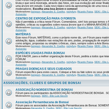
Este Fórum vai proporcionar a todos a possibilidade de iniciar um estudo com 
bruta e que será mostrada, através das fotos, em sua evolução até estar final
uma árvore em estudo. Cada novo tópico será da apresentação de uma nova á
moderadores.
Escolha uma boa árvore e comece!
Moderadores
bergson
,
Alexandre S. Coelho
,
nickyfury
,
Ricardo Paiva
,
SEKI - Elio L
Arzivenko
CENTRO DE EXPOSIÇÃO PARA O FORISTA
Não é permitida a crítica neste Fórum. Comentários, sim! Isto porque temos 
opiniões, críticas ou sugestões sobre nossa árvore que é o MINHA ÁRVORE
Moderadores
bergson
,
Alexandre S. Coelho
,
nickyfury
,
Ricardo Paiva
,
SEKI - Elio L
Arzivenko
MATÉRIAS
Este novo Fórum, MATÉRIAS, como o próprio nome diz, um Fórum para matérias
adubação, água, cuidados nas estações do ano, podas, propagação de espéci
como artigos, propostas ou simples crônicas, claro, sempre sobre a Arte Bons
Moderadores
bergson
,
Alexandre S. Coelho
,
nickyfury
,
Ricardo Paiva
,
SEKI - Elio L
Arzivenko
ESPÉCIES USADAS PARA BONSAI
POR FAVOR, para a melhor organização deste Fórum, pediria a todos qu
FÓRUM
Moderadores
bergson
,
Alexandre S. Coelho
,
nickyfury
,
Ricardo Paiva
,
SEKI - Elio L
Arzivenko
PRAGAS DOENÇAS E SEUS CUIDADOS
Fórum específico para estes casos. Coloque a foto ou fale sobre os seus pro
Moderadores
bergson
,
Alexandre S. Coelho
,
nickyfury
,
Ricardo Paiva
,
SEKI - Elio L
Arzivenko
ASSOCIAÇÕES, CLUBES E GRUPOS DE BONSAI
ASSOCIAÇÃO NORDESTINA DE BONSAI
Fórum para os participantes da ASSOCIAÇÃO NORDESTINA DE BONSAI 
Moderadores
bergson
,
SEKI - Elio Luis Secchi
Associação Pernambucana de Bonsai
Fórum para os associados da Associação Pernambucana de Bonsai. SOM
Moderadores
Alexandre S. Coelho
,
SEKI - Elio Luis Secchi