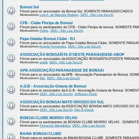
Bonsai Sul
Fórum para os associados da Bonsai Sul. SOMENTE PARA ASSOCIADOS
Moderadores
Luis A. de Macedo Rodrigu
,
SEKI - Elio Luis Secchi
CFB - Clube Floripa de Bonsai
Fórum para os participantes do CFB - Clube Floripa de bonsai. SOMENTE 
Moderadores
Felipe
,
SEKI - Elio Luis Secchi
Papa-Goiaba Bonsai Clube - RJ
Fórum para os associados do Papa-Goiaba Bonsai Clube. SOMENTE PARA
Moderadores
Angela Fernandes
,
SEKI - Elio Luis Secchi
ASSOCIAÇÃO BONSAÍSTA D'OESTE PARANAENSE-ABOP
Fórum para os associados da ASSOCIAÇÃO BONSAÍSTA D'OESTE PARA
Moderadores
araldi
,
SEKI - Elio Luis Secchi
APB-ASSOCIAÇÃO PARANAENSE DE BONSAI
Fórum para os associados da APB - Associação Paranaense de Bonsai. 
Moderadores
Elio
,
SEKI - Elio Luis Secchi
A.G.B - Associação Goiana de Bonsai
Fórum para os associados da A.G.B - Associação Goiana de Bonsai. SOM
Moderadores
SEKI - Elio Luis Secchi
,
Jefferson Paulo
ASSOCIAÇÃO BONSAI MATO GROSSO DO SUL
Fórum para os associados da ASSOCIAÇÃO BONSAI MATO GROSSO DO 
Moderadores
SEKI - Elio Luis Secchi
,
Alex B Garcia
BONSAI CLUBE MORRO VELHO
Fórum para os participantes do BONSAI CLUBE MORRO VELHO . SOMEN
Moderadores
Fernando Magalhães
,
SEKI - Elio Luis Secchi
BAHIA BONSAI CLUBE
Fórum para os participantes do BAHIA BONSAI CLUBE. SOMENTE PARA A