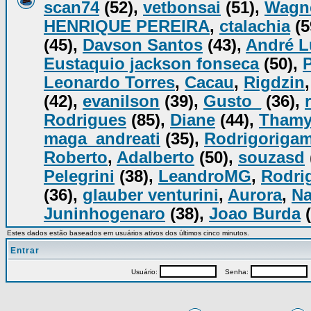
scan74
(52),
vetbonsai
(51),
Wagn
HENRIQUE PEREIRA
,
ctalachia
(5
(45),
Davson Santos
(43),
André L
Eustaquio jackson fonseca
(50),
Leonardo Torres
,
Cacau
,
Rigdzin
(42),
evanilson
(39),
Gusto_
(36),
Rodrigues
(85),
Diane
(44),
Tham
maga_andreati
(35),
Rodrigorigam
Roberto
,
Adalberto
(50),
souzasd
Pelegrini
(38),
LeandroMG
,
Rodrig
(36),
glauber venturini
,
Aurora
,
Na
Juninhogenaro
(38),
Joao Burda
(
Estes dados estão baseados em usuários ativos dos últimos cinco minutos.
Entrar
Usuário:
Senha:
P