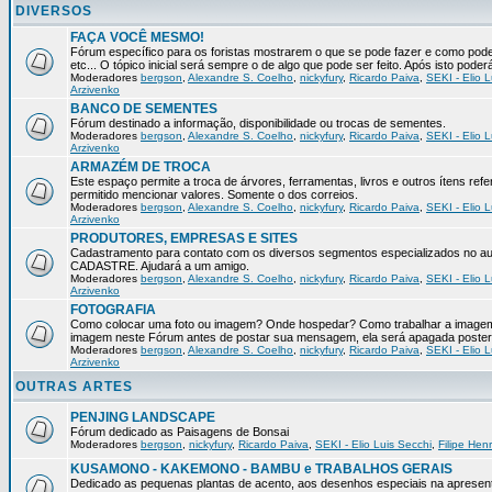
DIVERSOS
FAÇA VOCÊ MESMO!
Fórum específico para os foristas mostrarem o que se pode fazer e como pod
etc... O tópico inicial será sempre o de algo que pode ser feito. Após isto pode
Moderadores
bergson
,
Alexandre S. Coelho
,
nickyfury
,
Ricardo Paiva
,
SEKI - Elio L
Arzivenko
BANCO DE SEMENTES
Fórum destinado a informação, disponibilidade ou trocas de sementes.
Moderadores
bergson
,
Alexandre S. Coelho
,
nickyfury
,
Ricardo Paiva
,
SEKI - Elio L
Arzivenko
ARMAZÉM DE TROCA
Este espaço permite a troca de árvores, ferramentas, livros e outros ítens 
permitido mencionar valores. Somente o dos correios.
Moderadores
bergson
,
Alexandre S. Coelho
,
nickyfury
,
Ricardo Paiva
,
SEKI - Elio L
Arzivenko
PRODUTORES, EMPRESAS E SITES
Cadastramento para contato com os diversos segmentos especializados no aux
CADASTRE. Ajudará a um amigo.
Moderadores
bergson
,
Alexandre S. Coelho
,
nickyfury
,
Ricardo Paiva
,
SEKI - Elio L
Arzivenko
FOTOGRAFIA
Como colocar uma foto ou imagem? Onde hospedar? Como trabalhar a imagem p
imagem neste Fórum antes de postar sua mensagem, ela será apagada poster
Moderadores
bergson
,
Alexandre S. Coelho
,
nickyfury
,
Ricardo Paiva
,
SEKI - Elio L
Arzivenko
OUTRAS ARTES
PENJING LANDSCAPE
Fórum dedicado as Paisagens de Bonsai
Moderadores
bergson
,
nickyfury
,
Ricardo Paiva
,
SEKI - Elio Luis Secchi
,
Filipe Hen
KUSAMONO - KAKEMONO - BAMBU e TRABALHOS GERAIS
Dedicado as pequenas plantas de acento, aos desenhos especiais na apresen