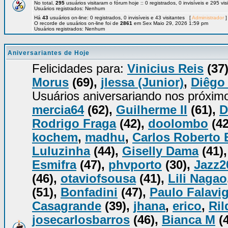
No total,
295
usuários visitaram o fórum hoje :: 0 registrados, 0 invisíveis e 295 vi
Usuários registrados: Nenhum
Há
43
usuários on-line: 0 registrados, 0 invisíveis e 43 visitantes [
Administrador
]
O recorde de usuários on-line foi de
2861
em Sex Maio 29, 2026 1:59 pm
Usuários registrados: Nenhum
Aniversariantes de Hoje
Felicidades para:
Vinicius Reis
(37
Morus
(69),
jlessa (Junior)
,
Diêgo
Usuários aniversariando nos próxim
mercia64
(62),
Guilherme II
(61),
D
Rodrigo Fraga
(42),
doolombo
(42
kochem
,
madhu
,
Carlos Roberto 
Luluzinha
(44),
Giselly Dama
(41)
Esmifra
(47),
phvporto
(30),
Jazz2
(46),
otaviofsousa
(41),
Lili Nagao
(51),
Bonfadini
(47),
Paulo Falavi
Casagrande
(39),
jhana
,
erico
,
Ril
josecarlosbarros
(46),
Bianca M
(