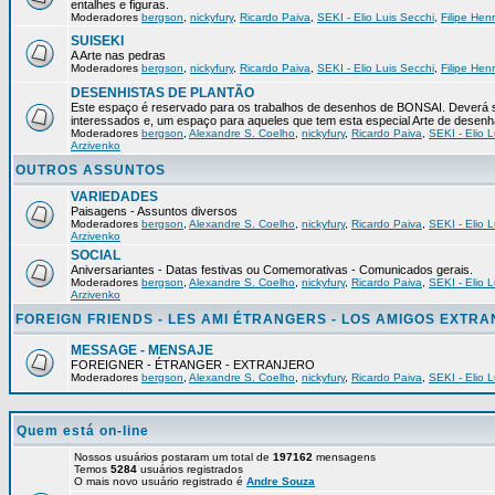
entalhes e figuras.
Moderadores
bergson
,
nickyfury
,
Ricardo Paiva
,
SEKI - Elio Luis Secchi
,
Filipe Hen
SUISEKI
A Arte nas pedras
Moderadores
bergson
,
nickyfury
,
Ricardo Paiva
,
SEKI - Elio Luis Secchi
,
Filipe Hen
DESENHISTAS DE PLANTÃO
Este espaço é reservado para os trabalhos de desenhos de BONSAI. Deverá s
interessados e, um espaço para aqueles que tem esta especial Arte de desenh
Moderadores
bergson
,
Alexandre S. Coelho
,
nickyfury
,
Ricardo Paiva
,
SEKI - Elio L
Arzivenko
OUTROS ASSUNTOS
VARIEDADES
Paisagens - Assuntos diversos
Moderadores
bergson
,
Alexandre S. Coelho
,
nickyfury
,
Ricardo Paiva
,
SEKI - Elio L
Arzivenko
SOCIAL
Aniversariantes - Datas festivas ou Comemorativas - Comunicados gerais.
Moderadores
bergson
,
Alexandre S. Coelho
,
nickyfury
,
Ricardo Paiva
,
SEKI - Elio L
Arzivenko
FOREIGN FRIENDS - LES AMI ÉTRANGERS - LOS AMIGOS EXTR
MESSAGE - MENSAJE
FOREIGNER - ÉTRANGER - EXTRANJERO
Moderadores
bergson
,
Alexandre S. Coelho
,
nickyfury
,
Ricardo Paiva
,
SEKI - Elio L
Quem está on-line
Nossos usuários postaram um total de
197162
mensagens
Temos
5284
usuários registrados
O mais novo usuário registrado é
Andre Souza