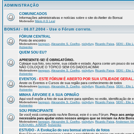
ADMINISTRAÇÃO
COMUNICADOS
Informações administrativas e notícias sobre o site do Atelier do Bonsai
Moderador
Mário A G Leal
BONSAI - 06.07.2004 - Use o Fórum correto.
FÓRUM CENTRAL
Ponto de encontro
Moderadores
bergson
,
Alexandre S. Coelho
,
nickyfury
,
Ricardo Paiva
,
SEKI - Elio L
Arzivenko
QUEM SOU EU?
APRESENTE-SE! É OBRIGATÓRIO.
Coloque sua foto, seu nome, sua cidade e estado. Agora conte um pouco do
NÃO COLOQUE O TÓPICO SEM OS DADOS ACIMA!
Moderadores
bergson
,
Alexandre S. Coelho
,
nickyfury
,
Ricardo Paiva
,
SEKI - Elio L
Arzivenko
EVENTOS
- ESTE FÓRUM É ABERTO POR SUA UTILIDADE GERAL.
Anote os Eventos e Cursos de sua região para conhecimento de todos
Moderadores
bergson
,
Alexandre S. Coelho
,
nickyfury
,
Ricardo Paiva
,
SEKI - Elio L
Arzivenko
MINHA ÁRVORE E A SUA OPINIÃO
Aqui você expõe a foto de sua árvore para opiniões no estilo, identificação de
Moderadores
bergson
,
Alexandre S. Coelho
,
nickyfury
,
Ricardo Paiva
,
SEKI - Elio L
Arzivenko
SOU PRINCIPIANTE
Se você está começando na Arte Bonsai, este é o seu Fórum.
Peço aos amigo
necessária para ajudar estes nossos amigos que se iniciam na Arte Bons
Moderadores
bergson
,
Alexandre S. Coelho
,
nickyfury
,
Ricardo Paiva
,
Anderson Vin
EZEQUIEL JUNIOR
,
Arzivenko
ESTUDO - A Evolução do seu bonsai através de fotos