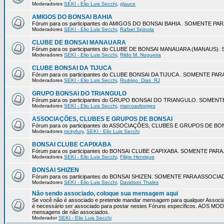
Moderadores
SEKI - Elio Luis Secchi
,
glauco
AMIGOS DO BONSAI BAHIA
Fórum para os participantes do AMIGOS DO BONSAI BAHIA . SOMENTE P
Moderadores
SEKI - Elio Luis Secchi
,
Rafael Spinola
CLUBE DE BONSAI MANAUARA
Fórum para os participantes do CLUBE DE BONSAI MANAUARA (MANAUS
Moderadores
SEKI - Elio Luis Secchi
,
Rildo M. Nogueira
CLUBE BONSAI DA TIJUCA
Fórum para os participantes do CLUBE BONSAI DA TIJUCA . SOMENTE P
Moderadores
SEKI - Elio Luis Secchi
,
Rodrigo_Dias_RJ
GRUPO BONSAI DO TRIANGULO
Fórum para os participantes do GRUPO BONSAI DO TRIANGULO. SOMEN
Moderadores
SEKI - Elio Luis Secchi
,
marcoavborges
ASSOCIAÇÕES, CLUBES E GRUPOS DE BONSAI
Fórum para os participantes do ASSOCIAÇÕES, CLUBES E GRUPOS DE 
Moderadores
nickyfury
,
SEKI - Elio Luis Secchi
BONSAI CLUBE CAPIXABA
Fórum para os participantes do BONSAI CLUBE CAPIXABA. SOMENTE PA
Moderadores
SEKI - Elio Luis Secchi
,
Filipe Henrique
BONSAI SHIZEN
Fórum para os participantes do BONSAI SHIZEN. SOMENTE PARA ASSOCI
Moderadores
SEKI - Elio Luis Secchi
,
Davidson Thales
Não sendo associado, coloque sua mensagem aqui
Se você não é associado e pretende mandar mensagem para qualquer Associa
é necessário ser associado para postar nestes Fóruns específicos. AOS 
mensagens de não associados.
Moderador
SEKI - Elio Luis Secchi