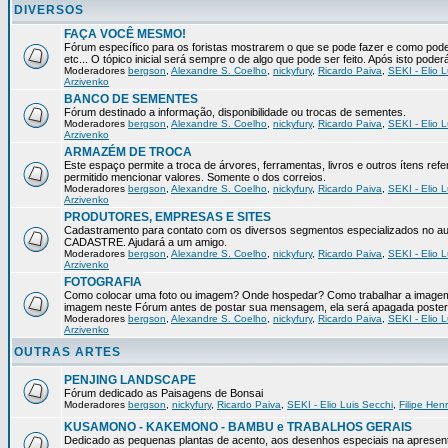
DIVERSOS
FAÇA VOCÊ MESMO!
Fórum específico para os foristas mostrarem o que se pode fazer e como pod
etc... O tópico inicial será sempre o de algo que pode ser feito. Após isto pode
Moderadores
bergson
,
Alexandre S. Coelho
,
nickyfury
,
Ricardo Paiva
,
SEKI - Elio L
Arzivenko
BANCO DE SEMENTES
Fórum destinado a informação, disponibilidade ou trocas de sementes.
Moderadores
bergson
,
Alexandre S. Coelho
,
nickyfury
,
Ricardo Paiva
,
SEKI - Elio L
Arzivenko
ARMAZÉM DE TROCA
Este espaço permite a troca de árvores, ferramentas, livros e outros ítens 
permitido mencionar valores. Somente o dos correios.
Moderadores
bergson
,
Alexandre S. Coelho
,
nickyfury
,
Ricardo Paiva
,
SEKI - Elio L
Arzivenko
PRODUTORES, EMPRESAS E SITES
Cadastramento para contato com os diversos segmentos especializados no aux
CADASTRE. Ajudará a um amigo.
Moderadores
bergson
,
Alexandre S. Coelho
,
nickyfury
,
Ricardo Paiva
,
SEKI - Elio L
Arzivenko
FOTOGRAFIA
Como colocar uma foto ou imagem? Onde hospedar? Como trabalhar a imagem p
imagem neste Fórum antes de postar sua mensagem, ela será apagada poster
Moderadores
bergson
,
Alexandre S. Coelho
,
nickyfury
,
Ricardo Paiva
,
SEKI - Elio L
Arzivenko
OUTRAS ARTES
PENJING LANDSCAPE
Fórum dedicado as Paisagens de Bonsai
Moderadores
bergson
,
nickyfury
,
Ricardo Paiva
,
SEKI - Elio Luis Secchi
,
Filipe Hen
KUSAMONO - KAKEMONO - BAMBU e TRABALHOS GERAIS
Dedicado as pequenas plantas de acento, aos desenhos especiais na apresen