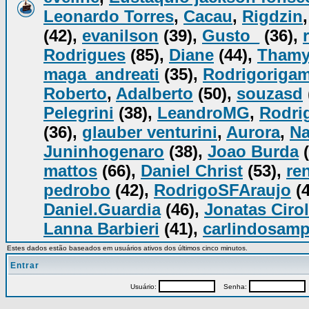
Leonardo Torres
,
Cacau
,
Rigdzin
(42),
evanilson
(39),
Gusto_
(36),
Rodrigues
(85),
Diane
(44),
Tham
maga_andreati
(35),
Rodrigorigam
Roberto
,
Adalberto
(50),
souzasd
Pelegrini
(38),
LeandroMG
,
Rodrig
(36),
glauber venturini
,
Aurora
,
Na
Juninhogenaro
(38),
Joao Burda
(
mattos
(66),
Daniel Christ
(53),
re
pedrobo
(42),
RodrigoSFAraujo
(4
Daniel.Guardia
(46),
Jonatas Cirol
Lanna Barbieri
(41),
carlindosam
Estes dados estão baseados em usuários ativos dos últimos cinco minutos.
Entrar
Usuário:
Senha:
P