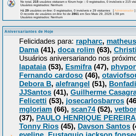
No total,
215
usuários visitaram o fórum hoje :: 0 registrados, 0 invisíveis e 215 vi
Usuários registrados: Nenhum
Há
29
usuários on-line: 0 registrados, 0 invisíveis e 29 visitantes [
Administrador
]
O recorde de usuários on-line foi de
2861
em Sex Maio 29, 2026 1:59 pm
Usuários registrados: Nenhum
Aniversariantes de Hoje
Felicidades para:
rapharc
,
matheu
Dama
(41),
doca rolim
(63),
Christ
Usuários aniversariando nos próxim
lapataia
(53),
Esmifra
(47),
phvpor
Fernando cardoso
(46),
otaviofso
Debora B
,
alefrangel
(51),
Bonfadi
JJSantos
(41),
Guilherme Casagr
Felicetti
(53),
josecarlosbarros
(46
mgloriam
(66),
scan74
(52),
vetbo
(37),
PAULO HENRIQUE PEREIRA
Tonny Rios
(45),
Davson Santos
(
eveline
,
Eustaquio jackson fonse