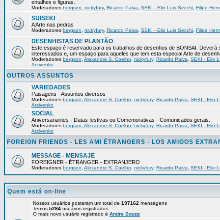
entalhes e figuras.
Moderadores
bergson
,
nickyfury
,
Ricardo Paiva
,
SEKI - Elio Luis Secchi
,
Filipe Hen
SUISEKI
A Arte nas pedras
Moderadores
bergson
,
nickyfury
,
Ricardo Paiva
,
SEKI - Elio Luis Secchi
,
Filipe Hen
DESENHISTAS DE PLANTÃO
Este espaço é reservado para os trabalhos de desenhos de BONSAI. Deverá s
interessados e, um espaço para aqueles que tem esta especial Arte de desenh
Moderadores
bergson
,
Alexandre S. Coelho
,
nickyfury
,
Ricardo Paiva
,
SEKI - Elio L
Arzivenko
OUTROS ASSUNTOS
VARIEDADES
Paisagens - Assuntos diversos
Moderadores
bergson
,
Alexandre S. Coelho
,
nickyfury
,
Ricardo Paiva
,
SEKI - Elio L
Arzivenko
SOCIAL
Aniversariantes - Datas festivas ou Comemorativas - Comunicados gerais.
Moderadores
bergson
,
Alexandre S. Coelho
,
nickyfury
,
Ricardo Paiva
,
SEKI - Elio L
Arzivenko
FOREIGN FRIENDS - LES AMI ÉTRANGERS - LOS AMIGOS EXTR
MESSAGE - MENSAJE
FOREIGNER - ÉTRANGER - EXTRANJERO
Moderadores
bergson
,
Alexandre S. Coelho
,
nickyfury
,
Ricardo Paiva
,
SEKI - Elio L
Quem está on-line
Nossos usuários postaram um total de
197162
mensagens
Temos
5284
usuários registrados
O mais novo usuário registrado é
Andre Souza