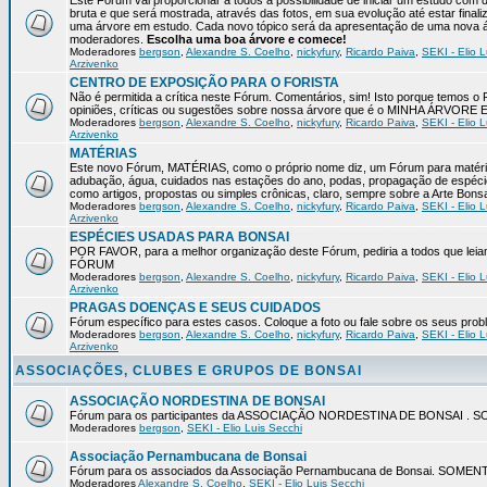
Este Fórum vai proporcionar a todos a possibilidade de iniciar um estudo com 
bruta e que será mostrada, através das fotos, em sua evolução até estar final
uma árvore em estudo. Cada novo tópico será da apresentação de uma nova á
moderadores.
Escolha uma boa árvore e comece!
Moderadores
bergson
,
Alexandre S. Coelho
,
nickyfury
,
Ricardo Paiva
,
SEKI - Elio L
Arzivenko
CENTRO DE EXPOSIÇÃO PARA O FORISTA
Não é permitida a crítica neste Fórum. Comentários, sim! Isto porque temos 
opiniões, críticas ou sugestões sobre nossa árvore que é o MINHA ÁRVORE
Moderadores
bergson
,
Alexandre S. Coelho
,
nickyfury
,
Ricardo Paiva
,
SEKI - Elio L
Arzivenko
MATÉRIAS
Este novo Fórum, MATÉRIAS, como o próprio nome diz, um Fórum para matérias
adubação, água, cuidados nas estações do ano, podas, propagação de espéci
como artigos, propostas ou simples crônicas, claro, sempre sobre a Arte Bons
Moderadores
bergson
,
Alexandre S. Coelho
,
nickyfury
,
Ricardo Paiva
,
SEKI - Elio L
Arzivenko
ESPÉCIES USADAS PARA BONSAI
POR FAVOR, para a melhor organização deste Fórum, pediria a todos qu
FÓRUM
Moderadores
bergson
,
Alexandre S. Coelho
,
nickyfury
,
Ricardo Paiva
,
SEKI - Elio L
Arzivenko
PRAGAS DOENÇAS E SEUS CUIDADOS
Fórum específico para estes casos. Coloque a foto ou fale sobre os seus pro
Moderadores
bergson
,
Alexandre S. Coelho
,
nickyfury
,
Ricardo Paiva
,
SEKI - Elio L
Arzivenko
ASSOCIAÇÕES, CLUBES E GRUPOS DE BONSAI
ASSOCIAÇÃO NORDESTINA DE BONSAI
Fórum para os participantes da ASSOCIAÇÃO NORDESTINA DE BONSAI 
Moderadores
bergson
,
SEKI - Elio Luis Secchi
Associação Pernambucana de Bonsai
Fórum para os associados da Associação Pernambucana de Bonsai. SOM
Moderadores
Alexandre S. Coelho
,
SEKI - Elio Luis Secchi