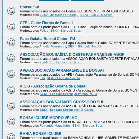
Bonsai Sul
Fórum para os associados da Bonsai Sul. SOMENTE PARA ASSOCIADOS
Moderadores
Luis A. de Macedo Rodrigu
,
SEKI - Elio Luis Secchi
CFB - Clube Floripa de Bonsai
Fórum para os participantes do CFB - Clube Floripa de bonsai. SOMENTE 
Moderadores
Felipe
,
SEKI - Elio Luis Secchi
Papa-Goiaba Bonsai Clube - RJ
Fórum para os associados do Papa-Goiaba Bonsai Clube. SOMENTE PARA
Moderadores
Angela Fernandes
,
SEKI - Elio Luis Secchi
ASSOCIAÇÃO BONSAÍSTA D'OESTE PARANAENSE-ABOP
Fórum para os associados da ASSOCIAÇÃO BONSAÍSTA D'OESTE PARA
Moderadores
araldi
,
SEKI - Elio Luis Secchi
APB-ASSOCIAÇÃO PARANAENSE DE BONSAI
Fórum para os associados da APB - Associação Paranaense de Bonsai. 
Moderadores
Elio
,
SEKI - Elio Luis Secchi
A.G.B - Associação Goiana de Bonsai
Fórum para os associados da A.G.B - Associação Goiana de Bonsai. SOM
Moderadores
SEKI - Elio Luis Secchi
,
Jefferson Paulo
ASSOCIAÇÃO BONSAI MATO GROSSO DO SUL
Fórum para os associados da ASSOCIAÇÃO BONSAI MATO GROSSO DO 
Moderadores
SEKI - Elio Luis Secchi
,
Alex B Garcia
BONSAI CLUBE MORRO VELHO
Fórum para os participantes do BONSAI CLUBE MORRO VELHO . SOMEN
Moderadores
Fernando Magalhães
,
SEKI - Elio Luis Secchi
BAHIA BONSAI CLUBE
Fórum para os participantes do BAHIA BONSAI CLUBE. SOMENTE PARA A