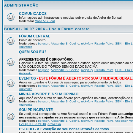
ADMINISTRAÇÃO
COMUNICADOS
Informações administrativas e notícias sobre o site do Atelier do Bonsai
Moderador
Mário A G Leal
BONSAI - 06.07.2004 - Use o Fórum correto.
FÓRUM CENTRAL
Ponto de encontro
Moderadores
bergson
,
Alexandre S. Coelho
,
nickyfury
,
Ricardo Paiva
,
SEKI - Elio L
Arzivenko
QUEM SOU EU?
APRESENTE-SE! É OBRIGATÓRIO.
Coloque sua foto, seu nome, sua cidade e estado. Agora conte um pouco do
NÃO COLOQUE O TÓPICO SEM OS DADOS ACIMA!
Moderadores
bergson
,
Alexandre S. Coelho
,
nickyfury
,
Ricardo Paiva
,
SEKI - Elio L
Arzivenko
EVENTOS
- ESTE FÓRUM É ABERTO POR SUA UTILIDADE GERAL.
Anote os Eventos e Cursos de sua região para conhecimento de todos
Moderadores
bergson
,
Alexandre S. Coelho
,
nickyfury
,
Ricardo Paiva
,
SEKI - Elio L
Arzivenko
MINHA ÁRVORE E A SUA OPINIÃO
Aqui você expõe a foto de sua árvore para opiniões no estilo, identificação de
Moderadores
bergson
,
Alexandre S. Coelho
,
nickyfury
,
Ricardo Paiva
,
SEKI - Elio L
Arzivenko
SOU PRINCIPIANTE
Se você está começando na Arte Bonsai, este é o seu Fórum.
Peço aos amigo
necessária para ajudar estes nossos amigos que se iniciam na Arte Bons
Moderadores
bergson
,
Alexandre S. Coelho
,
nickyfury
,
Ricardo Paiva
,
Anderson Vin
EZEQUIEL JUNIOR
,
Arzivenko
ESTUDO - A Evolução do seu bonsai através de fotos