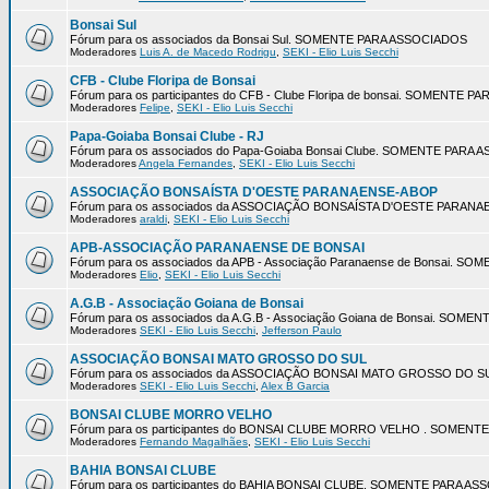
Bonsai Sul
Fórum para os associados da Bonsai Sul. SOMENTE PARA ASSOCIADOS
Moderadores
Luis A. de Macedo Rodrigu
,
SEKI - Elio Luis Secchi
CFB - Clube Floripa de Bonsai
Fórum para os participantes do CFB - Clube Floripa de bonsai. SOMENTE 
Moderadores
Felipe
,
SEKI - Elio Luis Secchi
Papa-Goiaba Bonsai Clube - RJ
Fórum para os associados do Papa-Goiaba Bonsai Clube. SOMENTE PARA
Moderadores
Angela Fernandes
,
SEKI - Elio Luis Secchi
ASSOCIAÇÃO BONSAÍSTA D'OESTE PARANAENSE-ABOP
Fórum para os associados da ASSOCIAÇÃO BONSAÍSTA D'OESTE PARA
Moderadores
araldi
,
SEKI - Elio Luis Secchi
APB-ASSOCIAÇÃO PARANAENSE DE BONSAI
Fórum para os associados da APB - Associação Paranaense de Bonsai. 
Moderadores
Elio
,
SEKI - Elio Luis Secchi
A.G.B - Associação Goiana de Bonsai
Fórum para os associados da A.G.B - Associação Goiana de Bonsai. SOM
Moderadores
SEKI - Elio Luis Secchi
,
Jefferson Paulo
ASSOCIAÇÃO BONSAI MATO GROSSO DO SUL
Fórum para os associados da ASSOCIAÇÃO BONSAI MATO GROSSO DO 
Moderadores
SEKI - Elio Luis Secchi
,
Alex B Garcia
BONSAI CLUBE MORRO VELHO
Fórum para os participantes do BONSAI CLUBE MORRO VELHO . SOMEN
Moderadores
Fernando Magalhães
,
SEKI - Elio Luis Secchi
BAHIA BONSAI CLUBE
Fórum para os participantes do BAHIA BONSAI CLUBE. SOMENTE PARA A