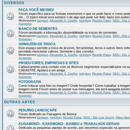
DIVERSOS
FAÇA VOCÊ MESMO!
Fórum específico para os foristas mostrarem o que se pode fazer e como pod
etc... O tópico inicial será sempre o de algo que pode ser feito. Após isto pode
Moderadores
bergson
,
Alexandre S. Coelho
,
nickyfury
,
Ricardo Paiva
,
SEKI - Elio L
Arzivenko
BANCO DE SEMENTES
Fórum destinado a informação, disponibilidade ou trocas de sementes.
Moderadores
bergson
,
Alexandre S. Coelho
,
nickyfury
,
Ricardo Paiva
,
SEKI - Elio L
Arzivenko
ARMAZÉM DE TROCA
Este espaço permite a troca de árvores, ferramentas, livros e outros ítens 
permitido mencionar valores. Somente o dos correios.
Moderadores
bergson
,
Alexandre S. Coelho
,
nickyfury
,
Ricardo Paiva
,
SEKI - Elio L
Arzivenko
PRODUTORES, EMPRESAS E SITES
Cadastramento para contato com os diversos segmentos especializados no aux
CADASTRE. Ajudará a um amigo.
Moderadores
bergson
,
Alexandre S. Coelho
,
nickyfury
,
Ricardo Paiva
,
SEKI - Elio L
Arzivenko
FOTOGRAFIA
Como colocar uma foto ou imagem? Onde hospedar? Como trabalhar a imagem p
imagem neste Fórum antes de postar sua mensagem, ela será apagada poster
Moderadores
bergson
,
Alexandre S. Coelho
,
nickyfury
,
Ricardo Paiva
,
SEKI - Elio L
Arzivenko
OUTRAS ARTES
PENJING LANDSCAPE
Fórum dedicado as Paisagens de Bonsai
Moderadores
bergson
,
nickyfury
,
Ricardo Paiva
,
SEKI - Elio Luis Secchi
,
Filipe Hen
KUSAMONO - KAKEMONO - BAMBU e TRABALHOS GERAIS
Dedicado as pequenas plantas de acento, aos desenhos especiais na apresen