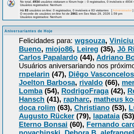
No total,
4934
usuários visitaram o fórum hoje :: 0 registrados, 0 invisíveis e 4934
Usuários registrados: Nenhum
Há
83
usuários on-line: 0 registrados, 0 invisíveis e 83 visitantes [
Administrador
]
O recorde de usuários on-line foi de
2861
em Sex Maio 29, 2026 1:59 pm
Usuários registrados: Nenhum
Aniversariantes de Hoje
Felicidades para:
wgsouza
,
Viniciu
Bueno
,
miojo86
,
Leireg
(35),
Jô R
Carlos Papalardo
(44),
Adriano B
Usuários aniversariando nos próxim
rnpelarin
(47),
Diêgo Vasconcelos
Joelton Barbosa
,
rivaldo
(66),
mer
Lomba
(54),
RodrigoFraga
(42),
R
Hansch
(41),
rapharc
,
matheus k
doca rolim
(63),
Christiano
(53),
L
Augusto Rücker
(79),
lapataia
(53
Eterno Bonsai
(60),
Fernando car
novachinski
,
Debora B
,
alefrange