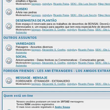
entalhes e figuras.
Moderadores
bergson
,
nickyfury
,
Ricardo Paiva
,
SEKI - Elio Luis Secchi
,
Filipe Hen
SUISEKI
A Arte nas pedras
Moderadores
bergson
,
nickyfury
,
Ricardo Paiva
,
SEKI - Elio Luis Secchi
,
Filipe Hen
DESENHISTAS DE PLANTÃO
Este espaço é reservado para os trabalhos de desenhos de BONSAI. Deverá s
interessados e, um espaço para aqueles que tem esta especial Arte de desenh
Moderadores
bergson
,
Alexandre S. Coelho
,
nickyfury
,
Ricardo Paiva
,
SEKI - Elio L
Arzivenko
OUTROS ASSUNTOS
VARIEDADES
Paisagens - Assuntos diversos
Moderadores
bergson
,
Alexandre S. Coelho
,
nickyfury
,
Ricardo Paiva
,
SEKI - Elio L
Arzivenko
SOCIAL
Aniversariantes - Datas festivas ou Comemorativas - Comunicados gerais.
Moderadores
bergson
,
Alexandre S. Coelho
,
nickyfury
,
Ricardo Paiva
,
SEKI - Elio L
Arzivenko
FOREIGN FRIENDS - LES AMI ÉTRANGERS - LOS AMIGOS EXTR
MESSAGE - MENSAJE
FOREIGNER - ÉTRANGER - EXTRANJERO
Moderadores
bergson
,
Alexandre S. Coelho
,
nickyfury
,
Ricardo Paiva
,
SEKI - Elio L
Quem está on-line
Nossos usuários postaram um total de
197162
mensagens
Temos
5284
usuários registrados
O mais novo usuário registrado é
Andre Souza