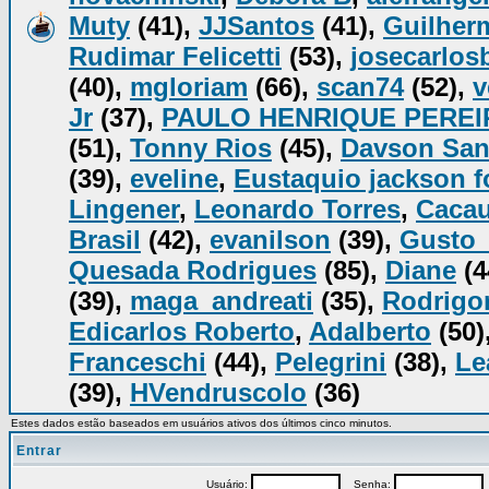
Muty
(41),
JJSantos
(41),
Guilher
Rudimar Felicetti
(53),
josecarlos
(40),
mgloriam
(66),
scan74
(52),
v
Jr
(37),
PAULO HENRIQUE PEREI
(51),
Tonny Rios
(45),
Davson San
(39),
eveline
,
Eustaquio jackson 
Lingener
,
Leonardo Torres
,
Caca
Brasil
(42),
evanilson
(39),
Gusto
Quesada Rodrigues
(85),
Diane
(4
(39),
maga_andreati
(35),
Rodrigo
Edicarlos Roberto
,
Adalberto
(50)
Franceschi
(44),
Pelegrini
(38),
Le
(39),
HVendruscolo
(36)
Estes dados estão baseados em usuários ativos dos últimos cinco minutos.
Entrar
Usuário:
Senha:
P