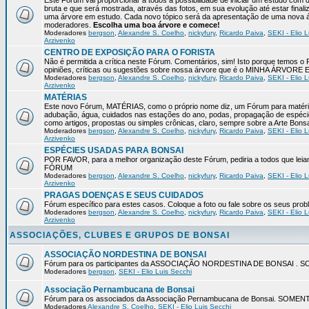
Este Fórum vai proporcionar a todos a possibilidade de iniciar um estudo com 
bruta e que será mostrada, através das fotos, em sua evolução até estar final
uma árvore em estudo. Cada novo tópico será da apresentação de uma nova á
moderadores.
Escolha uma boa árvore e comece!
Moderadores
bergson
,
Alexandre S. Coelho
,
nickyfury
,
Ricardo Paiva
,
SEKI - Elio L
Arzivenko
CENTRO DE EXPOSIÇÃO PARA O FORISTA
Não é permitida a crítica neste Fórum. Comentários, sim! Isto porque temos 
opiniões, críticas ou sugestões sobre nossa árvore que é o MINHA ÁRVORE
Moderadores
bergson
,
Alexandre S. Coelho
,
nickyfury
,
Ricardo Paiva
,
SEKI - Elio L
Arzivenko
MATÉRIAS
Este novo Fórum, MATÉRIAS, como o próprio nome diz, um Fórum para matérias
adubação, água, cuidados nas estações do ano, podas, propagação de espéci
como artigos, propostas ou simples crônicas, claro, sempre sobre a Arte Bons
Moderadores
bergson
,
Alexandre S. Coelho
,
nickyfury
,
Ricardo Paiva
,
SEKI - Elio L
Arzivenko
ESPÉCIES USADAS PARA BONSAI
POR FAVOR, para a melhor organização deste Fórum, pediria a todos qu
FÓRUM
Moderadores
bergson
,
Alexandre S. Coelho
,
nickyfury
,
Ricardo Paiva
,
SEKI - Elio L
Arzivenko
PRAGAS DOENÇAS E SEUS CUIDADOS
Fórum específico para estes casos. Coloque a foto ou fale sobre os seus pro
Moderadores
bergson
,
Alexandre S. Coelho
,
nickyfury
,
Ricardo Paiva
,
SEKI - Elio L
Arzivenko
ASSOCIAÇÕES, CLUBES E GRUPOS DE BONSAI
ASSOCIAÇÃO NORDESTINA DE BONSAI
Fórum para os participantes da ASSOCIAÇÃO NORDESTINA DE BONSAI 
Moderadores
bergson
,
SEKI - Elio Luis Secchi
Associação Pernambucana de Bonsai
Fórum para os associados da Associação Pernambucana de Bonsai. SOM
Moderadores
Alexandre S. Coelho
,
SEKI - Elio Luis Secchi