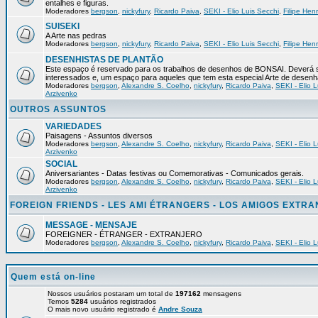
entalhes e figuras.
Moderadores
bergson
,
nickyfury
,
Ricardo Paiva
,
SEKI - Elio Luis Secchi
,
Filipe Hen
SUISEKI
A Arte nas pedras
Moderadores
bergson
,
nickyfury
,
Ricardo Paiva
,
SEKI - Elio Luis Secchi
,
Filipe Hen
DESENHISTAS DE PLANTÃO
Este espaço é reservado para os trabalhos de desenhos de BONSAI. Deverá s
interessados e, um espaço para aqueles que tem esta especial Arte de desenh
Moderadores
bergson
,
Alexandre S. Coelho
,
nickyfury
,
Ricardo Paiva
,
SEKI - Elio L
Arzivenko
OUTROS ASSUNTOS
VARIEDADES
Paisagens - Assuntos diversos
Moderadores
bergson
,
Alexandre S. Coelho
,
nickyfury
,
Ricardo Paiva
,
SEKI - Elio L
Arzivenko
SOCIAL
Aniversariantes - Datas festivas ou Comemorativas - Comunicados gerais.
Moderadores
bergson
,
Alexandre S. Coelho
,
nickyfury
,
Ricardo Paiva
,
SEKI - Elio L
Arzivenko
FOREIGN FRIENDS - LES AMI ÉTRANGERS - LOS AMIGOS EXTR
MESSAGE - MENSAJE
FOREIGNER - ÉTRANGER - EXTRANJERO
Moderadores
bergson
,
Alexandre S. Coelho
,
nickyfury
,
Ricardo Paiva
,
SEKI - Elio L
Quem está on-line
Nossos usuários postaram um total de
197162
mensagens
Temos
5284
usuários registrados
O mais novo usuário registrado é
Andre Souza