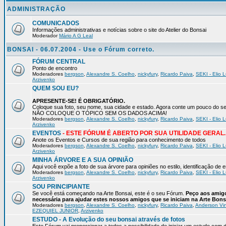
ADMINISTRAÇÃO
COMUNICADOS
Informações administrativas e notícias sobre o site do Atelier do Bonsai
Moderador
Mário A G Leal
BONSAI - 06.07.2004 - Use o Fórum correto.
FÓRUM CENTRAL
Ponto de encontro
Moderadores
bergson
,
Alexandre S. Coelho
,
nickyfury
,
Ricardo Paiva
,
SEKI - Elio L
Arzivenko
QUEM SOU EU?
APRESENTE-SE! É OBRIGATÓRIO.
Coloque sua foto, seu nome, sua cidade e estado. Agora conte um pouco do
NÃO COLOQUE O TÓPICO SEM OS DADOS ACIMA!
Moderadores
bergson
,
Alexandre S. Coelho
,
nickyfury
,
Ricardo Paiva
,
SEKI - Elio L
Arzivenko
EVENTOS
- ESTE FÓRUM É ABERTO POR SUA UTILIDADE GERAL.
Anote os Eventos e Cursos de sua região para conhecimento de todos
Moderadores
bergson
,
Alexandre S. Coelho
,
nickyfury
,
Ricardo Paiva
,
SEKI - Elio L
Arzivenko
MINHA ÁRVORE E A SUA OPINIÃO
Aqui você expõe a foto de sua árvore para opiniões no estilo, identificação de
Moderadores
bergson
,
Alexandre S. Coelho
,
nickyfury
,
Ricardo Paiva
,
SEKI - Elio L
Arzivenko
SOU PRINCIPIANTE
Se você está começando na Arte Bonsai, este é o seu Fórum.
Peço aos amigo
necessária para ajudar estes nossos amigos que se iniciam na Arte Bons
Moderadores
bergson
,
Alexandre S. Coelho
,
nickyfury
,
Ricardo Paiva
,
Anderson Vin
EZEQUIEL JUNIOR
,
Arzivenko
ESTUDO - A Evolução do seu bonsai através de fotos