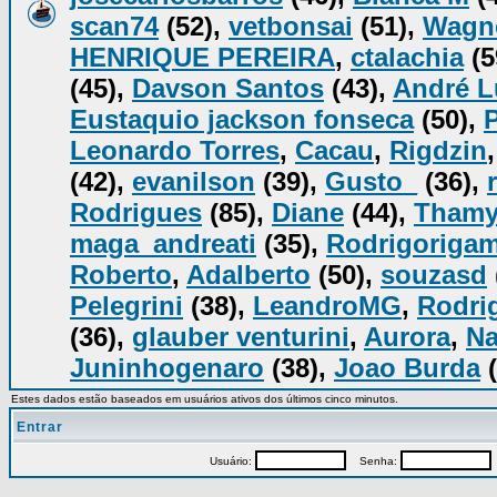
scan74
(52),
vetbonsai
(51),
Wagn
HENRIQUE PEREIRA
,
ctalachia
(5
(45),
Davson Santos
(43),
André L
Eustaquio jackson fonseca
(50),
Leonardo Torres
,
Cacau
,
Rigdzin
(42),
evanilson
(39),
Gusto_
(36),
Rodrigues
(85),
Diane
(44),
Tham
maga_andreati
(35),
Rodrigorigam
Roberto
,
Adalberto
(50),
souzasd
Pelegrini
(38),
LeandroMG
,
Rodrig
(36),
glauber venturini
,
Aurora
,
Na
Juninhogenaro
(38),
Joao Burda
(
Estes dados estão baseados em usuários ativos dos últimos cinco minutos.
Entrar
Usuário:
Senha:
P