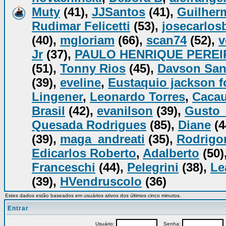
Muty
(41),
JJSantos
(41),
Guilher
Rudimar Felicetti
(53),
josecarlos
(40),
mgloriam
(66),
scan74
(52),
v
Jr
(37),
PAULO HENRIQUE PEREI
(51),
Tonny Rios
(45),
Davson San
(39),
eveline
,
Eustaquio jackson 
Lingener
,
Leonardo Torres
,
Caca
Brasil
(42),
evanilson
(39),
Gusto
Quesada Rodrigues
(85),
Diane
(4
(39),
maga_andreati
(35),
Rodrigo
Edicarlos Roberto
,
Adalberto
(50)
Franceschi
(44),
Pelegrini
(38),
Le
(39),
HVendruscolo
(36)
Estes dados estão baseados em usuários ativos dos últimos cinco minutos.
Entrar
Usuário:
Senha:
P