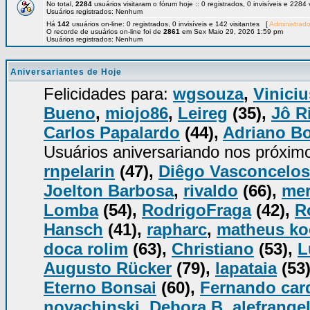
No total,
2284
usuários visitaram o fórum hoje :: 0 registrados, 0 invisíveis e 2284
Usuários registrados: Nenhum
Há
142
usuários on-line: 0 registrados, 0 invisíveis e 142 visitantes [
Administrado
O recorde de usuários on-line foi de
2861
em Sex Maio 29, 2026 1:59 pm
Usuários registrados: Nenhum
Aniversariantes de Hoje
Felicidades para:
wgsouza
,
Viniciu
Bueno
,
miojo86
,
Leireg
(35),
Jô R
Carlos Papalardo
(44),
Adriano B
Usuários aniversariando nos próxim
rnpelarin
(47),
Diêgo Vasconcelos
Joelton Barbosa
,
rivaldo
(66),
mer
Lomba
(54),
RodrigoFraga
(42),
R
Hansch
(41),
rapharc
,
matheus k
doca rolim
(63),
Christiano
(53),
L
Augusto Rücker
(79),
lapataia
(53
Eterno Bonsai
(60),
Fernando car
novachinski
,
Debora B
,
alefrange