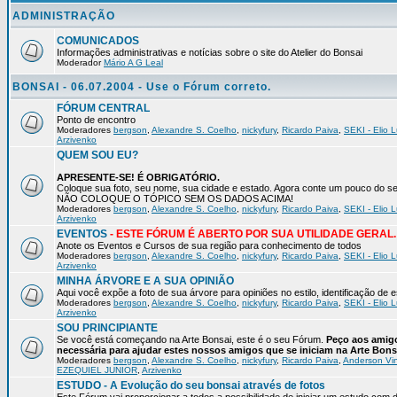
ADMINISTRAÇÃO
COMUNICADOS
Informações administrativas e notícias sobre o site do Atelier do Bonsai
Moderador
Mário A G Leal
BONSAI - 06.07.2004 - Use o Fórum correto.
FÓRUM CENTRAL
Ponto de encontro
Moderadores
bergson
,
Alexandre S. Coelho
,
nickyfury
,
Ricardo Paiva
,
SEKI - Elio L
Arzivenko
QUEM SOU EU?
APRESENTE-SE! É OBRIGATÓRIO.
Coloque sua foto, seu nome, sua cidade e estado. Agora conte um pouco do
NÃO COLOQUE O TÓPICO SEM OS DADOS ACIMA!
Moderadores
bergson
,
Alexandre S. Coelho
,
nickyfury
,
Ricardo Paiva
,
SEKI - Elio L
Arzivenko
EVENTOS
- ESTE FÓRUM É ABERTO POR SUA UTILIDADE GERAL.
Anote os Eventos e Cursos de sua região para conhecimento de todos
Moderadores
bergson
,
Alexandre S. Coelho
,
nickyfury
,
Ricardo Paiva
,
SEKI - Elio L
Arzivenko
MINHA ÁRVORE E A SUA OPINIÃO
Aqui você expõe a foto de sua árvore para opiniões no estilo, identificação de
Moderadores
bergson
,
Alexandre S. Coelho
,
nickyfury
,
Ricardo Paiva
,
SEKI - Elio L
Arzivenko
SOU PRINCIPIANTE
Se você está começando na Arte Bonsai, este é o seu Fórum.
Peço aos amigo
necessária para ajudar estes nossos amigos que se iniciam na Arte Bons
Moderadores
bergson
,
Alexandre S. Coelho
,
nickyfury
,
Ricardo Paiva
,
Anderson Vin
EZEQUIEL JUNIOR
,
Arzivenko
ESTUDO - A Evolução do seu bonsai através de fotos