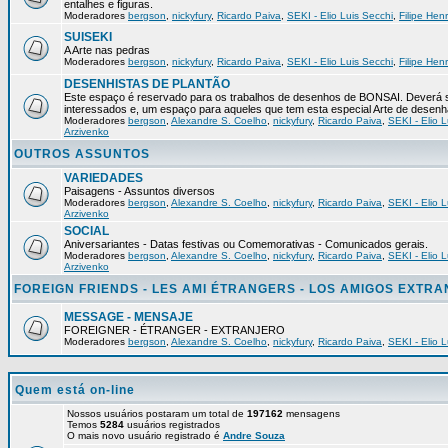
entalhes e figuras.
Moderadores
bergson
,
nickyfury
,
Ricardo Paiva
,
SEKI - Elio Luis Secchi
,
Filipe Hen
SUISEKI
A Arte nas pedras
Moderadores
bergson
,
nickyfury
,
Ricardo Paiva
,
SEKI - Elio Luis Secchi
,
Filipe Hen
DESENHISTAS DE PLANTÃO
Este espaço é reservado para os trabalhos de desenhos de BONSAI. Deverá s
interessados e, um espaço para aqueles que tem esta especial Arte de desenh
Moderadores
bergson
,
Alexandre S. Coelho
,
nickyfury
,
Ricardo Paiva
,
SEKI - Elio L
Arzivenko
OUTROS ASSUNTOS
VARIEDADES
Paisagens - Assuntos diversos
Moderadores
bergson
,
Alexandre S. Coelho
,
nickyfury
,
Ricardo Paiva
,
SEKI - Elio L
Arzivenko
SOCIAL
Aniversariantes - Datas festivas ou Comemorativas - Comunicados gerais.
Moderadores
bergson
,
Alexandre S. Coelho
,
nickyfury
,
Ricardo Paiva
,
SEKI - Elio L
Arzivenko
FOREIGN FRIENDS - LES AMI ÉTRANGERS - LOS AMIGOS EXTR
MESSAGE - MENSAJE
FOREIGNER - ÉTRANGER - EXTRANJERO
Moderadores
bergson
,
Alexandre S. Coelho
,
nickyfury
,
Ricardo Paiva
,
SEKI - Elio L
Quem está on-line
Nossos usuários postaram um total de
197162
mensagens
Temos
5284
usuários registrados
O mais novo usuário registrado é
Andre Souza