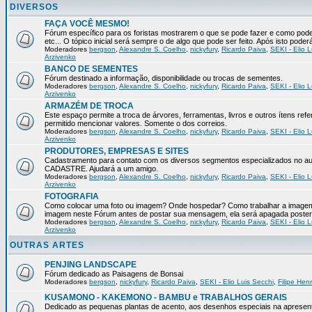
DIVERSOS
FAÇA VOCÊ MESMO!
Fórum específico para os foristas mostrarem o que se pode fazer e como pod
etc... O tópico inicial será sempre o de algo que pode ser feito. Após isto pode
Moderadores
bergson
,
Alexandre S. Coelho
,
nickyfury
,
Ricardo Paiva
,
SEKI - Elio L
Arzivenko
BANCO DE SEMENTES
Fórum destinado a informação, disponibilidade ou trocas de sementes.
Moderadores
bergson
,
Alexandre S. Coelho
,
nickyfury
,
Ricardo Paiva
,
SEKI - Elio L
Arzivenko
ARMAZÉM DE TROCA
Este espaço permite a troca de árvores, ferramentas, livros e outros ítens 
permitido mencionar valores. Somente o dos correios.
Moderadores
bergson
,
Alexandre S. Coelho
,
nickyfury
,
Ricardo Paiva
,
SEKI - Elio L
Arzivenko
PRODUTORES, EMPRESAS E SITES
Cadastramento para contato com os diversos segmentos especializados no aux
CADASTRE. Ajudará a um amigo.
Moderadores
bergson
,
Alexandre S. Coelho
,
nickyfury
,
Ricardo Paiva
,
SEKI - Elio L
Arzivenko
FOTOGRAFIA
Como colocar uma foto ou imagem? Onde hospedar? Como trabalhar a imagem p
imagem neste Fórum antes de postar sua mensagem, ela será apagada poster
Moderadores
bergson
,
Alexandre S. Coelho
,
nickyfury
,
Ricardo Paiva
,
SEKI - Elio L
Arzivenko
OUTRAS ARTES
PENJING LANDSCAPE
Fórum dedicado as Paisagens de Bonsai
Moderadores
bergson
,
nickyfury
,
Ricardo Paiva
,
SEKI - Elio Luis Secchi
,
Filipe Hen
KUSAMONO - KAKEMONO - BAMBU e TRABALHOS GERAIS
Dedicado as pequenas plantas de acento, aos desenhos especiais na apresen