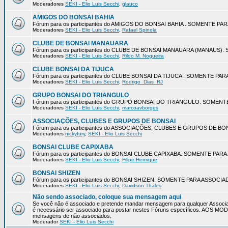
Moderadores
SEKI - Elio Luis Secchi
,
glauco
AMIGOS DO BONSAI BAHIA
Fórum para os participantes do AMIGOS DO BONSAI BAHIA . SOMENTE P
Moderadores
SEKI - Elio Luis Secchi
,
Rafael Spinola
CLUBE DE BONSAI MANAUARA
Fórum para os participantes do CLUBE DE BONSAI MANAUARA (MANAUS
Moderadores
SEKI - Elio Luis Secchi
,
Rildo M. Nogueira
CLUBE BONSAI DA TIJUCA
Fórum para os participantes do CLUBE BONSAI DA TIJUCA . SOMENTE P
Moderadores
SEKI - Elio Luis Secchi
,
Rodrigo_Dias_RJ
GRUPO BONSAI DO TRIANGULO
Fórum para os participantes do GRUPO BONSAI DO TRIANGULO. SOMEN
Moderadores
SEKI - Elio Luis Secchi
,
marcoavborges
ASSOCIAÇÕES, CLUBES E GRUPOS DE BONSAI
Fórum para os participantes do ASSOCIAÇÕES, CLUBES E GRUPOS DE 
Moderadores
nickyfury
,
SEKI - Elio Luis Secchi
BONSAI CLUBE CAPIXABA
Fórum para os participantes do BONSAI CLUBE CAPIXABA. SOMENTE PA
Moderadores
SEKI - Elio Luis Secchi
,
Filipe Henrique
BONSAI SHIZEN
Fórum para os participantes do BONSAI SHIZEN. SOMENTE PARA ASSOCI
Moderadores
SEKI - Elio Luis Secchi
,
Davidson Thales
Não sendo associado, coloque sua mensagem aqui
Se você não é associado e pretende mandar mensagem para qualquer Associa
é necessário ser associado para postar nestes Fóruns específicos. AOS 
mensagens de não associados.
Moderador
SEKI - Elio Luis Secchi