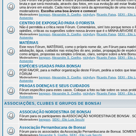
Este Fórum vai proporcionar a todos a possibilidade de iniciar um estudo com 
bruta e que será mostrada, através das fotos, em sua evolução até estar final
uma árvore em estudo. Cada novo tópico será da apresentação de uma nova á
moderadores.
Escolha uma boa árvore e comece!
Moderadores
bergson
,
Alexandre S. Coelho
,
nickyfury
,
Ricardo Paiva
,
SEKI - Elio L
Arzivenko
CENTRO DE EXPOSIÇÃO PARA O FORISTA
Não é permitida a crítica neste Fórum. Comentários, sim! Isto porque temos 
opiniões, críticas ou sugestões sobre nossa árvore que é o MINHA ÁRVORE
Moderadores
bergson
,
Alexandre S. Coelho
,
nickyfury
,
Ricardo Paiva
,
SEKI - Elio L
Arzivenko
MATÉRIAS
Este novo Fórum, MATÉRIAS, como o próprio nome diz, um Fórum para matérias
adubação, água, cuidados nas estações do ano, podas, propagação de espéci
como artigos, propostas ou simples crônicas, claro, sempre sobre a Arte Bons
Moderadores
bergson
,
Alexandre S. Coelho
,
nickyfury
,
Ricardo Paiva
,
SEKI - Elio L
Arzivenko
ESPÉCIES USADAS PARA BONSAI
POR FAVOR, para a melhor organização deste Fórum, pediria a todos qu
FÓRUM
Moderadores
bergson
,
Alexandre S. Coelho
,
nickyfury
,
Ricardo Paiva
,
SEKI - Elio L
Arzivenko
PRAGAS DOENÇAS E SEUS CUIDADOS
Fórum específico para estes casos. Coloque a foto ou fale sobre os seus pro
Moderadores
bergson
,
Alexandre S. Coelho
,
nickyfury
,
Ricardo Paiva
,
SEKI - Elio L
Arzivenko
ASSOCIAÇÕES, CLUBES E GRUPOS DE BONSAI
ASSOCIAÇÃO NORDESTINA DE BONSAI
Fórum para os participantes da ASSOCIAÇÃO NORDESTINA DE BONSAI 
Moderadores
bergson
,
SEKI - Elio Luis Secchi
Associação Pernambucana de Bonsai
Fórum para os associados da Associação Pernambucana de Bonsai. SOM
Moderadores
Alexandre S. Coelho
,
SEKI - Elio Luis Secchi