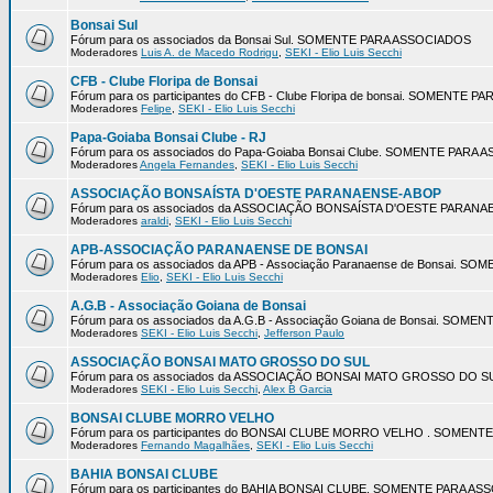
Bonsai Sul
Fórum para os associados da Bonsai Sul. SOMENTE PARA ASSOCIADOS
Moderadores
Luis A. de Macedo Rodrigu
,
SEKI - Elio Luis Secchi
CFB - Clube Floripa de Bonsai
Fórum para os participantes do CFB - Clube Floripa de bonsai. SOMENTE 
Moderadores
Felipe
,
SEKI - Elio Luis Secchi
Papa-Goiaba Bonsai Clube - RJ
Fórum para os associados do Papa-Goiaba Bonsai Clube. SOMENTE PARA
Moderadores
Angela Fernandes
,
SEKI - Elio Luis Secchi
ASSOCIAÇÃO BONSAÍSTA D'OESTE PARANAENSE-ABOP
Fórum para os associados da ASSOCIAÇÃO BONSAÍSTA D'OESTE PARA
Moderadores
araldi
,
SEKI - Elio Luis Secchi
APB-ASSOCIAÇÃO PARANAENSE DE BONSAI
Fórum para os associados da APB - Associação Paranaense de Bonsai. 
Moderadores
Elio
,
SEKI - Elio Luis Secchi
A.G.B - Associação Goiana de Bonsai
Fórum para os associados da A.G.B - Associação Goiana de Bonsai. SOM
Moderadores
SEKI - Elio Luis Secchi
,
Jefferson Paulo
ASSOCIAÇÃO BONSAI MATO GROSSO DO SUL
Fórum para os associados da ASSOCIAÇÃO BONSAI MATO GROSSO DO 
Moderadores
SEKI - Elio Luis Secchi
,
Alex B Garcia
BONSAI CLUBE MORRO VELHO
Fórum para os participantes do BONSAI CLUBE MORRO VELHO . SOMEN
Moderadores
Fernando Magalhães
,
SEKI - Elio Luis Secchi
BAHIA BONSAI CLUBE
Fórum para os participantes do BAHIA BONSAI CLUBE. SOMENTE PARA A