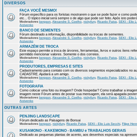
DIVERSOS
FAÇA VOCÊ MESMO!
Fórum específico para os foristas mostrarem o que se pode fazer e como pod
etc... O tópico inicial será sempre o de algo que pode ser feito. Após isto pode
Moderadores
bergson
,
Alexandre S. Coelho
,
nickyfury
,
Ricardo Paiva
,
SEKI - Elio L
Arzivenko
BANCO DE SEMENTES
Fórum destinado a informação, disponibilidade ou trocas de sementes.
Moderadores
bergson
,
Alexandre S. Coelho
,
nickyfury
,
Ricardo Paiva
,
SEKI - Elio L
Arzivenko
ARMAZÉM DE TROCA
Este espaço permite a troca de árvores, ferramentas, livros e outros ítens 
permitido mencionar valores. Somente o dos correios.
Moderadores
bergson
,
Alexandre S. Coelho
,
nickyfury
,
Ricardo Paiva
,
SEKI - Elio L
Arzivenko
PRODUTORES, EMPRESAS E SITES
Cadastramento para contato com os diversos segmentos especializados no aux
CADASTRE. Ajudará a um amigo.
Moderadores
bergson
,
Alexandre S. Coelho
,
nickyfury
,
Ricardo Paiva
,
SEKI - Elio L
Arzivenko
FOTOGRAFIA
Como colocar uma foto ou imagem? Onde hospedar? Como trabalhar a imagem p
imagem neste Fórum antes de postar sua mensagem, ela será apagada poster
Moderadores
bergson
,
Alexandre S. Coelho
,
nickyfury
,
Ricardo Paiva
,
SEKI - Elio L
Arzivenko
OUTRAS ARTES
PENJING LANDSCAPE
Fórum dedicado as Paisagens de Bonsai
Moderadores
bergson
,
nickyfury
,
Ricardo Paiva
,
SEKI - Elio Luis Secchi
,
Filipe Hen
KUSAMONO - KAKEMONO - BAMBU e TRABALHOS GERAIS
Dedicado as pequenas plantas de acento, aos desenhos especiais na apresen