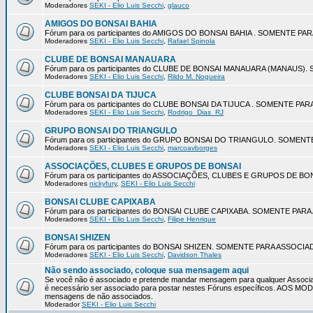
Moderadores
SEKI - Elio Luis Secchi
,
glauco
AMIGOS DO BONSAI BAHIA
Fórum para os participantes do AMIGOS DO BONSAI BAHIA . SOMENTE P
Moderadores
SEKI - Elio Luis Secchi
,
Rafael Spinola
CLUBE DE BONSAI MANAUARA
Fórum para os participantes do CLUBE DE BONSAI MANAUARA (MANAUS
Moderadores
SEKI - Elio Luis Secchi
,
Rildo M. Nogueira
CLUBE BONSAI DA TIJUCA
Fórum para os participantes do CLUBE BONSAI DA TIJUCA . SOMENTE P
Moderadores
SEKI - Elio Luis Secchi
,
Rodrigo_Dias_RJ
GRUPO BONSAI DO TRIANGULO
Fórum para os participantes do GRUPO BONSAI DO TRIANGULO. SOMEN
Moderadores
SEKI - Elio Luis Secchi
,
marcoavborges
ASSOCIAÇÕES, CLUBES E GRUPOS DE BONSAI
Fórum para os participantes do ASSOCIAÇÕES, CLUBES E GRUPOS DE 
Moderadores
nickyfury
,
SEKI - Elio Luis Secchi
BONSAI CLUBE CAPIXABA
Fórum para os participantes do BONSAI CLUBE CAPIXABA. SOMENTE PA
Moderadores
SEKI - Elio Luis Secchi
,
Filipe Henrique
BONSAI SHIZEN
Fórum para os participantes do BONSAI SHIZEN. SOMENTE PARA ASSOCI
Moderadores
SEKI - Elio Luis Secchi
,
Davidson Thales
Não sendo associado, coloque sua mensagem aqui
Se você não é associado e pretende mandar mensagem para qualquer Associa
é necessário ser associado para postar nestes Fóruns específicos. AOS 
mensagens de não associados.
Moderador
SEKI - Elio Luis Secchi