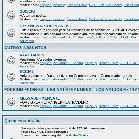
entalhes e figuras.
Moderadores
bergson
,
nickyfury
,
Ricardo Paiva
,
SEKI - Elio Luis Secchi
,
Filipe Hen
SUISEKI
A Arte nas pedras
Moderadores
bergson
,
nickyfury
,
Ricardo Paiva
,
SEKI - Elio Luis Secchi
,
Filipe Hen
DESENHISTAS DE PLANTÃO
Este espaço é reservado para os trabalhos de desenhos de BONSAI. Deverá s
interessados e, um espaço para aqueles que tem esta especial Arte de desenh
Moderadores
bergson
,
Alexandre S. Coelho
,
nickyfury
,
Ricardo Paiva
,
SEKI - Elio L
Arzivenko
OUTROS ASSUNTOS
VARIEDADES
Paisagens - Assuntos diversos
Moderadores
bergson
,
Alexandre S. Coelho
,
nickyfury
,
Ricardo Paiva
,
SEKI - Elio L
Arzivenko
SOCIAL
Aniversariantes - Datas festivas ou Comemorativas - Comunicados gerais.
Moderadores
bergson
,
Alexandre S. Coelho
,
nickyfury
,
Ricardo Paiva
,
SEKI - Elio L
Arzivenko
FOREIGN FRIENDS - LES AMI ÉTRANGERS - LOS AMIGOS EXTR
MESSAGE - MENSAJE
FOREIGNER - ÉTRANGER - EXTRANJERO
Moderadores
bergson
,
Alexandre S. Coelho
,
nickyfury
,
Ricardo Paiva
,
SEKI - Elio L
Quem está on-line
Nossos usuários postaram um total de
197162
mensagens
Temos
5284
usuários registrados
O mais novo usuário registrado é
Andre Souza