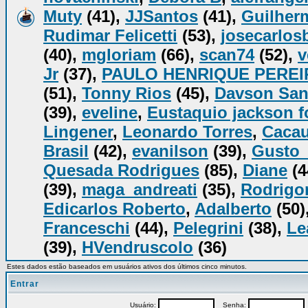
Muty
(41),
JJSantos
(41),
Guilher
Rudimar Felicetti
(53),
josecarlos
(40),
mgloriam
(66),
scan74
(52),
v
Jr
(37),
PAULO HENRIQUE PEREI
(51),
Tonny Rios
(45),
Davson San
(39),
eveline
,
Eustaquio jackson 
Lingener
,
Leonardo Torres
,
Caca
Brasil
(42),
evanilson
(39),
Gusto
Quesada Rodrigues
(85),
Diane
(4
(39),
maga_andreati
(35),
Rodrigo
Edicarlos Roberto
,
Adalberto
(50)
Franceschi
(44),
Pelegrini
(38),
Le
(39),
HVendruscolo
(36)
Estes dados estão baseados em usuários ativos dos últimos cinco minutos.
Entrar
Usuário:
Senha:
P