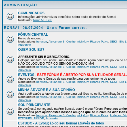
ADMINISTRAÇÃO
COMUNICADOS
Informações administrativas e notícias sobre o site do Atelier do Bonsai
Moderador
Mário A G Leal
BONSAI - 06.07.2004 - Use o Fórum correto.
FÓRUM CENTRAL
Ponto de encontro
Moderadores
bergson
,
Alexandre S. Coelho
,
nickyfury
,
Ricardo Paiva
,
SEKI - Elio L
Arzivenko
QUEM SOU EU?
APRESENTE-SE! É OBRIGATÓRIO.
Coloque sua foto, seu nome, sua cidade e estado. Agora conte um pouco do
NÃO COLOQUE O TÓPICO SEM OS DADOS ACIMA!
Moderadores
bergson
,
Alexandre S. Coelho
,
nickyfury
,
Ricardo Paiva
,
SEKI - Elio L
Arzivenko
EVENTOS
- ESTE FÓRUM É ABERTO POR SUA UTILIDADE GERAL.
Anote os Eventos e Cursos de sua região para conhecimento de todos
Moderadores
bergson
,
Alexandre S. Coelho
,
nickyfury
,
Ricardo Paiva
,
SEKI - Elio L
Arzivenko
MINHA ÁRVORE E A SUA OPINIÃO
Aqui você expõe a foto de sua árvore para opiniões no estilo, identificação de
Moderadores
bergson
,
Alexandre S. Coelho
,
nickyfury
,
Ricardo Paiva
,
SEKI - Elio L
Arzivenko
SOU PRINCIPIANTE
Se você está começando na Arte Bonsai, este é o seu Fórum.
Peço aos amigo
necessária para ajudar estes nossos amigos que se iniciam na Arte Bons
Moderadores
bergson
,
Alexandre S. Coelho
,
nickyfury
,
Ricardo Paiva
,
Anderson Vin
EZEQUIEL JUNIOR
,
Arzivenko
ESTUDO - A Evolução do seu bonsai através de fotos