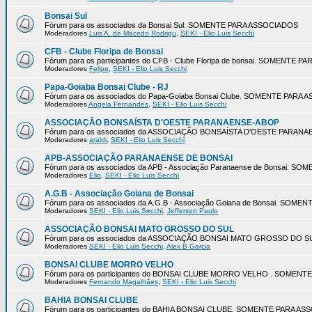
Bonsai Sul
Fórum para os associados da Bonsai Sul. SOMENTE PARA ASSOCIADOS
Moderadores
Luis A. de Macedo Rodrigu
,
SEKI - Elio Luis Secchi
CFB - Clube Floripa de Bonsai
Fórum para os participantes do CFB - Clube Floripa de bonsai. SOMENTE 
Moderadores
Felipe
,
SEKI - Elio Luis Secchi
Papa-Goiaba Bonsai Clube - RJ
Fórum para os associados do Papa-Goiaba Bonsai Clube. SOMENTE PARA
Moderadores
Angela Fernandes
,
SEKI - Elio Luis Secchi
ASSOCIAÇÃO BONSAÍSTA D'OESTE PARANAENSE-ABOP
Fórum para os associados da ASSOCIAÇÃO BONSAÍSTA D'OESTE PARA
Moderadores
araldi
,
SEKI - Elio Luis Secchi
APB-ASSOCIAÇÃO PARANAENSE DE BONSAI
Fórum para os associados da APB - Associação Paranaense de Bonsai. 
Moderadores
Elio
,
SEKI - Elio Luis Secchi
A.G.B - Associação Goiana de Bonsai
Fórum para os associados da A.G.B - Associação Goiana de Bonsai. SOM
Moderadores
SEKI - Elio Luis Secchi
,
Jefferson Paulo
ASSOCIAÇÃO BONSAI MATO GROSSO DO SUL
Fórum para os associados da ASSOCIAÇÃO BONSAI MATO GROSSO DO 
Moderadores
SEKI - Elio Luis Secchi
,
Alex B Garcia
BONSAI CLUBE MORRO VELHO
Fórum para os participantes do BONSAI CLUBE MORRO VELHO . SOMEN
Moderadores
Fernando Magalhães
,
SEKI - Elio Luis Secchi
BAHIA BONSAI CLUBE
Fórum para os participantes do BAHIA BONSAI CLUBE. SOMENTE PARA A