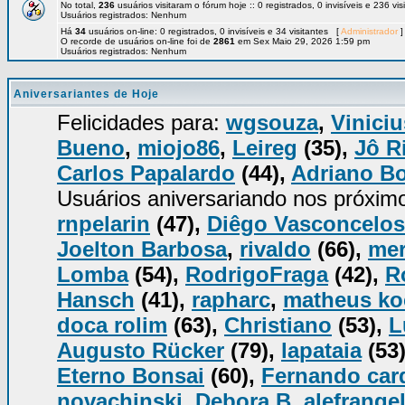
No total,
236
usuários visitaram o fórum hoje :: 0 registrados, 0 invisíveis e 236 vi
Usuários registrados: Nenhum
Há
34
usuários on-line: 0 registrados, 0 invisíveis e 34 visitantes [
Administrador
]
O recorde de usuários on-line foi de
2861
em Sex Maio 29, 2026 1:59 pm
Usuários registrados: Nenhum
Aniversariantes de Hoje
Felicidades para:
wgsouza
,
Viniciu
Bueno
,
miojo86
,
Leireg
(35),
Jô R
Carlos Papalardo
(44),
Adriano B
Usuários aniversariando nos próxim
rnpelarin
(47),
Diêgo Vasconcelos
Joelton Barbosa
,
rivaldo
(66),
mer
Lomba
(54),
RodrigoFraga
(42),
R
Hansch
(41),
rapharc
,
matheus k
doca rolim
(63),
Christiano
(53),
L
Augusto Rücker
(79),
lapataia
(53
Eterno Bonsai
(60),
Fernando car
novachinski
,
Debora B
,
alefrange