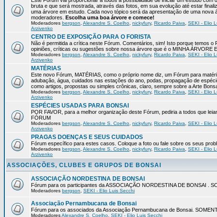
Este Fórum vai proporcionar a todos a possibilidade de iniciar um estudo com 
bruta e que será mostrada, através das fotos, em sua evolução até estar final
uma árvore em estudo. Cada novo tópico será da apresentação de uma nova á
moderadores.
Escolha uma boa árvore e comece!
Moderadores
bergson
,
Alexandre S. Coelho
,
nickyfury
,
Ricardo Paiva
,
SEKI - Elio L
Arzivenko
CENTRO DE EXPOSIÇÃO PARA O FORISTA
Não é permitida a crítica neste Fórum. Comentários, sim! Isto porque temos 
opiniões, críticas ou sugestões sobre nossa árvore que é o MINHA ÁRVORE
Moderadores
bergson
,
Alexandre S. Coelho
,
nickyfury
,
Ricardo Paiva
,
SEKI - Elio L
Arzivenko
MATÉRIAS
Este novo Fórum, MATÉRIAS, como o próprio nome diz, um Fórum para matérias
adubação, água, cuidados nas estações do ano, podas, propagação de espéci
como artigos, propostas ou simples crônicas, claro, sempre sobre a Arte Bons
Moderadores
bergson
,
Alexandre S. Coelho
,
nickyfury
,
Ricardo Paiva
,
SEKI - Elio L
Arzivenko
ESPÉCIES USADAS PARA BONSAI
POR FAVOR, para a melhor organização deste Fórum, pediria a todos qu
FÓRUM
Moderadores
bergson
,
Alexandre S. Coelho
,
nickyfury
,
Ricardo Paiva
,
SEKI - Elio L
Arzivenko
PRAGAS DOENÇAS E SEUS CUIDADOS
Fórum específico para estes casos. Coloque a foto ou fale sobre os seus pro
Moderadores
bergson
,
Alexandre S. Coelho
,
nickyfury
,
Ricardo Paiva
,
SEKI - Elio L
Arzivenko
ASSOCIAÇÕES, CLUBES E GRUPOS DE BONSAI
ASSOCIAÇÃO NORDESTINA DE BONSAI
Fórum para os participantes da ASSOCIAÇÃO NORDESTINA DE BONSAI 
Moderadores
bergson
,
SEKI - Elio Luis Secchi
Associação Pernambucana de Bonsai
Fórum para os associados da Associação Pernambucana de Bonsai. SOM
Moderadores
Alexandre S. Coelho
,
SEKI - Elio Luis Secchi