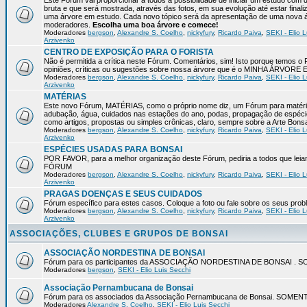
Este Fórum vai proporcionar a todos a possibilidade de iniciar um estudo com 
bruta e que será mostrada, através das fotos, em sua evolução até estar final
uma árvore em estudo. Cada novo tópico será da apresentação de uma nova á
moderadores.
Escolha uma boa árvore e comece!
Moderadores
bergson
,
Alexandre S. Coelho
,
nickyfury
,
Ricardo Paiva
,
SEKI - Elio L
Arzivenko
CENTRO DE EXPOSIÇÃO PARA O FORISTA
Não é permitida a crítica neste Fórum. Comentários, sim! Isto porque temos 
opiniões, críticas ou sugestões sobre nossa árvore que é o MINHA ÁRVORE
Moderadores
bergson
,
Alexandre S. Coelho
,
nickyfury
,
Ricardo Paiva
,
SEKI - Elio L
Arzivenko
MATÉRIAS
Este novo Fórum, MATÉRIAS, como o próprio nome diz, um Fórum para matérias
adubação, água, cuidados nas estações do ano, podas, propagação de espéci
como artigos, propostas ou simples crônicas, claro, sempre sobre a Arte Bons
Moderadores
bergson
,
Alexandre S. Coelho
,
nickyfury
,
Ricardo Paiva
,
SEKI - Elio L
Arzivenko
ESPÉCIES USADAS PARA BONSAI
POR FAVOR, para a melhor organização deste Fórum, pediria a todos qu
FÓRUM
Moderadores
bergson
,
Alexandre S. Coelho
,
nickyfury
,
Ricardo Paiva
,
SEKI - Elio L
Arzivenko
PRAGAS DOENÇAS E SEUS CUIDADOS
Fórum específico para estes casos. Coloque a foto ou fale sobre os seus pro
Moderadores
bergson
,
Alexandre S. Coelho
,
nickyfury
,
Ricardo Paiva
,
SEKI - Elio L
Arzivenko
ASSOCIAÇÕES, CLUBES E GRUPOS DE BONSAI
ASSOCIAÇÃO NORDESTINA DE BONSAI
Fórum para os participantes da ASSOCIAÇÃO NORDESTINA DE BONSAI 
Moderadores
bergson
,
SEKI - Elio Luis Secchi
Associação Pernambucana de Bonsai
Fórum para os associados da Associação Pernambucana de Bonsai. SOM
Moderadores
Alexandre S. Coelho
,
SEKI - Elio Luis Secchi