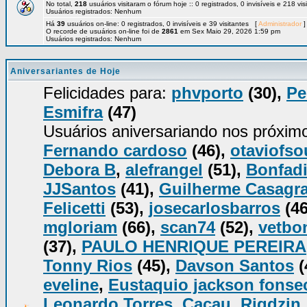
No total,
218
usuários visitaram o fórum hoje :: 0 registrados, 0 invisíveis e 218 vi
Usuários registrados: Nenhum
Há
39
usuários on-line: 0 registrados, 0 invisíveis e 39 visitantes [
Administrador
]
O recorde de usuários on-line foi de
2861
em Sex Maio 29, 2026 1:59 pm
Usuários registrados: Nenhum
Aniversariantes de Hoje
Felicidades para:
phvporto
(30),
Pe
Esmifra
(47)
Usuários aniversariando nos próxim
Fernando cardoso
(46),
otaviofso
Debora B
,
alefrangel
(51),
Bonfadi
JJSantos
(41),
Guilherme Casagr
Felicetti
(53),
josecarlosbarros
(46
mgloriam
(66),
scan74
(52),
vetbo
(37),
PAULO HENRIQUE PEREIRA
Tonny Rios
(45),
Davson Santos
(
eveline
,
Eustaquio jackson fonse
Leonardo Torres
,
Cacau
,
Rigdzin