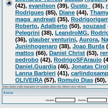
(42),
evanilson
(39),
Gusto_
(36),
Rodrigues
(85),
Diane
(44),
Tham
maga_andreati
(35),
Rodrigorigam
Roberto
,
Adalberto
(50),
souzasd
Pelegrini
(38),
LeandroMG
,
Rodrig
(36),
glauber venturini
,
Aurora
,
Na
Juninhogenaro
(38),
Joao Burda
(
mattos
(66),
Daniel Christ
(53),
re
pedrobo
(42),
RodrigoSFAraujo
(4
Daniel.Guardia
(46),
Jonatas Cirol
Lanna Barbieri
(41),
carlindosam
OLIVEIRA
(57),
Romulo Dias
(50),
Estes dados estão baseados em usuários ativos dos últimos cinco minutos.
Entrar
Usuário:
Senha:
P