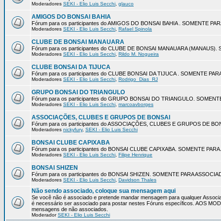
Moderadores
SEKI - Elio Luis Secchi
,
glauco
AMIGOS DO BONSAI BAHIA
Fórum para os participantes do AMIGOS DO BONSAI BAHIA . SOMENTE P
Moderadores
SEKI - Elio Luis Secchi
,
Rafael Spinola
CLUBE DE BONSAI MANAUARA
Fórum para os participantes do CLUBE DE BONSAI MANAUARA (MANAUS
Moderadores
SEKI - Elio Luis Secchi
,
Rildo M. Nogueira
CLUBE BONSAI DA TIJUCA
Fórum para os participantes do CLUBE BONSAI DA TIJUCA . SOMENTE P
Moderadores
SEKI - Elio Luis Secchi
,
Rodrigo_Dias_RJ
GRUPO BONSAI DO TRIANGULO
Fórum para os participantes do GRUPO BONSAI DO TRIANGULO. SOMEN
Moderadores
SEKI - Elio Luis Secchi
,
marcoavborges
ASSOCIAÇÕES, CLUBES E GRUPOS DE BONSAI
Fórum para os participantes do ASSOCIAÇÕES, CLUBES E GRUPOS DE 
Moderadores
nickyfury
,
SEKI - Elio Luis Secchi
BONSAI CLUBE CAPIXABA
Fórum para os participantes do BONSAI CLUBE CAPIXABA. SOMENTE PA
Moderadores
SEKI - Elio Luis Secchi
,
Filipe Henrique
BONSAI SHIZEN
Fórum para os participantes do BONSAI SHIZEN. SOMENTE PARA ASSOCI
Moderadores
SEKI - Elio Luis Secchi
,
Davidson Thales
Não sendo associado, coloque sua mensagem aqui
Se você não é associado e pretende mandar mensagem para qualquer Associa
é necessário ser associado para postar nestes Fóruns específicos. AOS 
mensagens de não associados.
Moderador
SEKI - Elio Luis Secchi