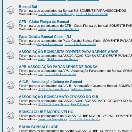
Bonsai Sul
Fórum para os associados da Bonsai Sul. SOMENTE PARA ASSOCIADOS
Moderadores
Luis A. de Macedo Rodrigu
,
SEKI - Elio Luis Secchi
CFB - Clube Floripa de Bonsai
Fórum para os participantes do CFB - Clube Floripa de bonsai. SOMENTE 
Moderadores
Felipe
,
SEKI - Elio Luis Secchi
Papa-Goiaba Bonsai Clube - RJ
Fórum para os associados do Papa-Goiaba Bonsai Clube. SOMENTE PARA
Moderadores
Angela Fernandes
,
SEKI - Elio Luis Secchi
ASSOCIAÇÃO BONSAÍSTA D'OESTE PARANAENSE-ABOP
Fórum para os associados da ASSOCIAÇÃO BONSAÍSTA D'OESTE PARA
Moderadores
araldi
,
SEKI - Elio Luis Secchi
APB-ASSOCIAÇÃO PARANAENSE DE BONSAI
Fórum para os associados da APB - Associação Paranaense de Bonsai. 
Moderadores
Elio
,
SEKI - Elio Luis Secchi
A.G.B - Associação Goiana de Bonsai
Fórum para os associados da A.G.B - Associação Goiana de Bonsai. SOM
Moderadores
SEKI - Elio Luis Secchi
,
Jefferson Paulo
ASSOCIAÇÃO BONSAI MATO GROSSO DO SUL
Fórum para os associados da ASSOCIAÇÃO BONSAI MATO GROSSO DO 
Moderadores
SEKI - Elio Luis Secchi
,
Alex B Garcia
BONSAI CLUBE MORRO VELHO
Fórum para os participantes do BONSAI CLUBE MORRO VELHO . SOMEN
Moderadores
Fernando Magalhães
,
SEKI - Elio Luis Secchi
BAHIA BONSAI CLUBE
Fórum para os participantes do BAHIA BONSAI CLUBE. SOMENTE PARA A