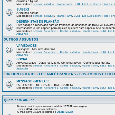
entalhes e figuras.
Moderadores
bergson
,
nickyfury
,
Ricardo Paiva
,
SEKI - Elio Luis Secchi
,
Filipe Hen
SUISEKI
A Arte nas pedras
Moderadores
bergson
,
nickyfury
,
Ricardo Paiva
,
SEKI - Elio Luis Secchi
,
Filipe Hen
DESENHISTAS DE PLANTÃO
Este espaço é reservado para os trabalhos de desenhos de BONSAI. Deverá s
interessados e, um espaço para aqueles que tem esta especial Arte de desenh
Moderadores
bergson
,
Alexandre S. Coelho
,
nickyfury
,
Ricardo Paiva
,
SEKI - Elio L
Arzivenko
OUTROS ASSUNTOS
VARIEDADES
Paisagens - Assuntos diversos
Moderadores
bergson
,
Alexandre S. Coelho
,
nickyfury
,
Ricardo Paiva
,
SEKI - Elio L
Arzivenko
SOCIAL
Aniversariantes - Datas festivas ou Comemorativas - Comunicados gerais.
Moderadores
bergson
,
Alexandre S. Coelho
,
nickyfury
,
Ricardo Paiva
,
SEKI - Elio L
Arzivenko
FOREIGN FRIENDS - LES AMI ÉTRANGERS - LOS AMIGOS EXTR
MESSAGE - MENSAJE
FOREIGNER - ÉTRANGER - EXTRANJERO
Moderadores
bergson
,
Alexandre S. Coelho
,
nickyfury
,
Ricardo Paiva
,
SEKI - Elio L
Quem está on-line
Nossos usuários postaram um total de
197162
mensagens
Temos
5284
usuários registrados
O mais novo usuário registrado é
Andre Souza