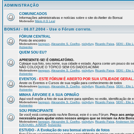
ADMINISTRAÇÃO
COMUNICADOS
Informações administrativas e notícias sobre o site do Atelier do Bonsai
Moderador
Mário A G Leal
BONSAI - 06.07.2004 - Use o Fórum correto.
FÓRUM CENTRAL
Ponto de encontro
Moderadores
bergson
,
Alexandre S. Coelho
,
nickyfury
,
Ricardo Paiva
,
SEKI - Elio L
Arzivenko
QUEM SOU EU?
APRESENTE-SE! É OBRIGATÓRIO.
Coloque sua foto, seu nome, sua cidade e estado. Agora conte um pouco do
NÃO COLOQUE O TÓPICO SEM OS DADOS ACIMA!
Moderadores
bergson
,
Alexandre S. Coelho
,
nickyfury
,
Ricardo Paiva
,
SEKI - Elio L
Arzivenko
EVENTOS
- ESTE FÓRUM É ABERTO POR SUA UTILIDADE GERAL.
Anote os Eventos e Cursos de sua região para conhecimento de todos
Moderadores
bergson
,
Alexandre S. Coelho
,
nickyfury
,
Ricardo Paiva
,
SEKI - Elio L
Arzivenko
MINHA ÁRVORE E A SUA OPINIÃO
Aqui você expõe a foto de sua árvore para opiniões no estilo, identificação de
Moderadores
bergson
,
Alexandre S. Coelho
,
nickyfury
,
Ricardo Paiva
,
SEKI - Elio L
Arzivenko
SOU PRINCIPIANTE
Se você está começando na Arte Bonsai, este é o seu Fórum.
Peço aos amigo
necessária para ajudar estes nossos amigos que se iniciam na Arte Bons
Moderadores
bergson
,
Alexandre S. Coelho
,
nickyfury
,
Ricardo Paiva
,
Anderson Vin
EZEQUIEL JUNIOR
,
Arzivenko
ESTUDO - A Evolução do seu bonsai através de fotos