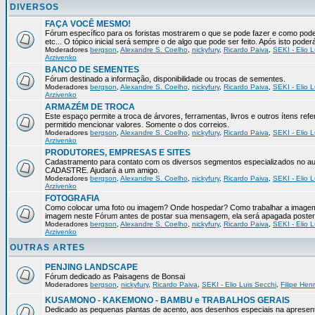
DIVERSOS
FAÇA VOCÊ MESMO!
Fórum específico para os foristas mostrarem o que se pode fazer e como pod
etc... O tópico inicial será sempre o de algo que pode ser feito. Após isto pode
Moderadores
bergson
,
Alexandre S. Coelho
,
nickyfury
,
Ricardo Paiva
,
SEKI - Elio L
Arzivenko
BANCO DE SEMENTES
Fórum destinado a informação, disponibilidade ou trocas de sementes.
Moderadores
bergson
,
Alexandre S. Coelho
,
nickyfury
,
Ricardo Paiva
,
SEKI - Elio L
Arzivenko
ARMAZÉM DE TROCA
Este espaço permite a troca de árvores, ferramentas, livros e outros ítens 
permitido mencionar valores. Somente o dos correios.
Moderadores
bergson
,
Alexandre S. Coelho
,
nickyfury
,
Ricardo Paiva
,
SEKI - Elio L
Arzivenko
PRODUTORES, EMPRESAS E SITES
Cadastramento para contato com os diversos segmentos especializados no aux
CADASTRE. Ajudará a um amigo.
Moderadores
bergson
,
Alexandre S. Coelho
,
nickyfury
,
Ricardo Paiva
,
SEKI - Elio L
Arzivenko
FOTOGRAFIA
Como colocar uma foto ou imagem? Onde hospedar? Como trabalhar a imagem p
imagem neste Fórum antes de postar sua mensagem, ela será apagada poster
Moderadores
bergson
,
Alexandre S. Coelho
,
nickyfury
,
Ricardo Paiva
,
SEKI - Elio L
Arzivenko
OUTRAS ARTES
PENJING LANDSCAPE
Fórum dedicado as Paisagens de Bonsai
Moderadores
bergson
,
nickyfury
,
Ricardo Paiva
,
SEKI - Elio Luis Secchi
,
Filipe Hen
KUSAMONO - KAKEMONO - BAMBU e TRABALHOS GERAIS
Dedicado as pequenas plantas de acento, aos desenhos especiais na apresen