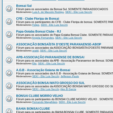
Bonsai Sul
Fórum para os associados da Bonsai Sul. SOMENTE PARA ASSOCIADOS
Moderadores
Luis A. de Macedo Rodrigu
,
SEKI - Elio Luis Secchi
CFB - Clube Floripa de Bonsai
Fórum para os participantes do CFB - Clube Floripa de bonsai. SOMENTE 
Moderadores
Felipe
,
SEKI - Elio Luis Secchi
Papa-Goiaba Bonsai Clube - RJ
Fórum para os associados do Papa-Goiaba Bonsai Clube. SOMENTE PARA
Moderadores
Angela Fernandes
,
SEKI - Elio Luis Secchi
ASSOCIAÇÃO BONSAÍSTA D'OESTE PARANAENSE-ABOP
Fórum para os associados da ASSOCIAÇÃO BONSAÍSTA D'OESTE PARA
Moderadores
araldi
,
SEKI - Elio Luis Secchi
APB-ASSOCIAÇÃO PARANAENSE DE BONSAI
Fórum para os associados da APB - Associação Paranaense de Bonsai. 
Moderadores
Elio
,
SEKI - Elio Luis Secchi
A.G.B - Associação Goiana de Bonsai
Fórum para os associados da A.G.B - Associação Goiana de Bonsai. SOM
Moderadores
SEKI - Elio Luis Secchi
,
Jefferson Paulo
ASSOCIAÇÃO BONSAI MATO GROSSO DO SUL
Fórum para os associados da ASSOCIAÇÃO BONSAI MATO GROSSO DO 
Moderadores
SEKI - Elio Luis Secchi
,
Alex B Garcia
BONSAI CLUBE MORRO VELHO
Fórum para os participantes do BONSAI CLUBE MORRO VELHO . SOMEN
Moderadores
Fernando Magalhães
,
SEKI - Elio Luis Secchi
BAHIA BONSAI CLUBE
Fórum para os participantes do BAHIA BONSAI CLUBE. SOMENTE PARA A