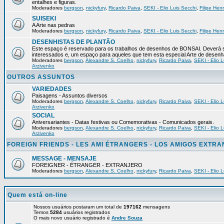
entalhes e figuras.
Moderadores
bergson
,
nickyfury
,
Ricardo Paiva
,
SEKI - Elio Luis Secchi
,
Filipe Hen
SUISEKI
A Arte nas pedras
Moderadores
bergson
,
nickyfury
,
Ricardo Paiva
,
SEKI - Elio Luis Secchi
,
Filipe Hen
DESENHISTAS DE PLANTÃO
Este espaço é reservado para os trabalhos de desenhos de BONSAI. Deverá s
interessados e, um espaço para aqueles que tem esta especial Arte de desenh
Moderadores
bergson
,
Alexandre S. Coelho
,
nickyfury
,
Ricardo Paiva
,
SEKI - Elio L
Arzivenko
OUTROS ASSUNTOS
VARIEDADES
Paisagens - Assuntos diversos
Moderadores
bergson
,
Alexandre S. Coelho
,
nickyfury
,
Ricardo Paiva
,
SEKI - Elio L
Arzivenko
SOCIAL
Aniversariantes - Datas festivas ou Comemorativas - Comunicados gerais.
Moderadores
bergson
,
Alexandre S. Coelho
,
nickyfury
,
Ricardo Paiva
,
SEKI - Elio L
Arzivenko
FOREIGN FRIENDS - LES AMI ÉTRANGERS - LOS AMIGOS EXTR
MESSAGE - MENSAJE
FOREIGNER - ÉTRANGER - EXTRANJERO
Moderadores
bergson
,
Alexandre S. Coelho
,
nickyfury
,
Ricardo Paiva
,
SEKI - Elio L
Quem está on-line
Nossos usuários postaram um total de
197162
mensagens
Temos
5284
usuários registrados
O mais novo usuário registrado é
Andre Souza