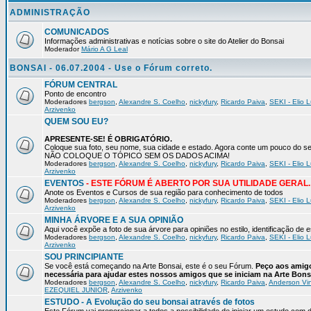
ADMINISTRAÇÃO
COMUNICADOS
Informações administrativas e notícias sobre o site do Atelier do Bonsai
Moderador
Mário A G Leal
BONSAI - 06.07.2004 - Use o Fórum correto.
FÓRUM CENTRAL
Ponto de encontro
Moderadores
bergson
,
Alexandre S. Coelho
,
nickyfury
,
Ricardo Paiva
,
SEKI - Elio L
Arzivenko
QUEM SOU EU?
APRESENTE-SE! É OBRIGATÓRIO.
Coloque sua foto, seu nome, sua cidade e estado. Agora conte um pouco do
NÃO COLOQUE O TÓPICO SEM OS DADOS ACIMA!
Moderadores
bergson
,
Alexandre S. Coelho
,
nickyfury
,
Ricardo Paiva
,
SEKI - Elio L
Arzivenko
EVENTOS
- ESTE FÓRUM É ABERTO POR SUA UTILIDADE GERAL.
Anote os Eventos e Cursos de sua região para conhecimento de todos
Moderadores
bergson
,
Alexandre S. Coelho
,
nickyfury
,
Ricardo Paiva
,
SEKI - Elio L
Arzivenko
MINHA ÁRVORE E A SUA OPINIÃO
Aqui você expõe a foto de sua árvore para opiniões no estilo, identificação de
Moderadores
bergson
,
Alexandre S. Coelho
,
nickyfury
,
Ricardo Paiva
,
SEKI - Elio L
Arzivenko
SOU PRINCIPIANTE
Se você está começando na Arte Bonsai, este é o seu Fórum.
Peço aos amigo
necessária para ajudar estes nossos amigos que se iniciam na Arte Bons
Moderadores
bergson
,
Alexandre S. Coelho
,
nickyfury
,
Ricardo Paiva
,
Anderson Vin
EZEQUIEL JUNIOR
,
Arzivenko
ESTUDO - A Evolução do seu bonsai através de fotos