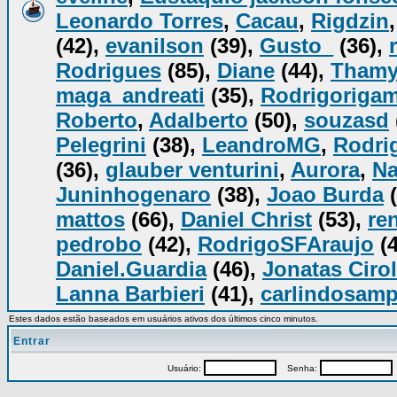
Leonardo Torres
,
Cacau
,
Rigdzin
(42),
evanilson
(39),
Gusto_
(36),
Rodrigues
(85),
Diane
(44),
Tham
maga_andreati
(35),
Rodrigorigam
Roberto
,
Adalberto
(50),
souzasd
Pelegrini
(38),
LeandroMG
,
Rodrig
(36),
glauber venturini
,
Aurora
,
Na
Juninhogenaro
(38),
Joao Burda
(
mattos
(66),
Daniel Christ
(53),
re
pedrobo
(42),
RodrigoSFAraujo
(4
Daniel.Guardia
(46),
Jonatas Cirol
Lanna Barbieri
(41),
carlindosam
Estes dados estão baseados em usuários ativos dos últimos cinco minutos.
Entrar
Usuário:
Senha:
P