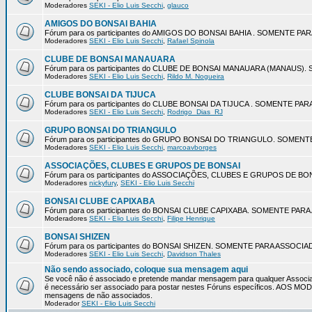
Moderadores
SEKI - Elio Luis Secchi
,
glauco
AMIGOS DO BONSAI BAHIA
Fórum para os participantes do AMIGOS DO BONSAI BAHIA . SOMENTE P
Moderadores
SEKI - Elio Luis Secchi
,
Rafael Spinola
CLUBE DE BONSAI MANAUARA
Fórum para os participantes do CLUBE DE BONSAI MANAUARA (MANAUS
Moderadores
SEKI - Elio Luis Secchi
,
Rildo M. Nogueira
CLUBE BONSAI DA TIJUCA
Fórum para os participantes do CLUBE BONSAI DA TIJUCA . SOMENTE P
Moderadores
SEKI - Elio Luis Secchi
,
Rodrigo_Dias_RJ
GRUPO BONSAI DO TRIANGULO
Fórum para os participantes do GRUPO BONSAI DO TRIANGULO. SOMEN
Moderadores
SEKI - Elio Luis Secchi
,
marcoavborges
ASSOCIAÇÕES, CLUBES E GRUPOS DE BONSAI
Fórum para os participantes do ASSOCIAÇÕES, CLUBES E GRUPOS DE 
Moderadores
nickyfury
,
SEKI - Elio Luis Secchi
BONSAI CLUBE CAPIXABA
Fórum para os participantes do BONSAI CLUBE CAPIXABA. SOMENTE PA
Moderadores
SEKI - Elio Luis Secchi
,
Filipe Henrique
BONSAI SHIZEN
Fórum para os participantes do BONSAI SHIZEN. SOMENTE PARA ASSOCI
Moderadores
SEKI - Elio Luis Secchi
,
Davidson Thales
Não sendo associado, coloque sua mensagem aqui
Se você não é associado e pretende mandar mensagem para qualquer Associa
é necessário ser associado para postar nestes Fóruns específicos. AOS 
mensagens de não associados.
Moderador
SEKI - Elio Luis Secchi