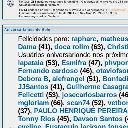
No total,
283
usuários visitaram o fórum hoje :: 0 registrados, 0 invisíveis e 283 vi
Usuários registrados: Nenhum
Há
44
usuários on-line: 0 registrados, 0 invisíveis e 44 visitantes [
Administrador
]
O recorde de usuários on-line foi de
2861
em Sex Maio 29, 2026 1:59 pm
Usuários registrados: Nenhum
Aniversariantes de Hoje
Felicidades para:
rapharc
,
matheu
Dama
(41),
doca rolim
(63),
Christ
Usuários aniversariando nos próxim
lapataia
(53),
Esmifra
(47),
phvpor
Fernando cardoso
(46),
otaviofso
Debora B
,
alefrangel
(51),
Bonfadi
JJSantos
(41),
Guilherme Casagr
Felicetti
(53),
josecarlosbarros
(46
mgloriam
(66),
scan74
(52),
vetbo
(37),
PAULO HENRIQUE PEREIRA
Tonny Rios
(45),
Davson Santos
(
eveline
,
Eustaquio jackson fonse