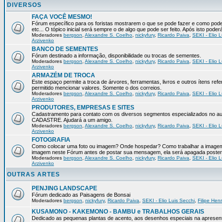
DIVERSOS
FAÇA VOCÊ MESMO!
Fórum específico para os foristas mostrarem o que se pode fazer e como pod
etc... O tópico inicial será sempre o de algo que pode ser feito. Após isto pode
Moderadores
bergson
,
Alexandre S. Coelho
,
nickyfury
,
Ricardo Paiva
,
SEKI - Elio L
Arzivenko
BANCO DE SEMENTES
Fórum destinado a informação, disponibilidade ou trocas de sementes.
Moderadores
bergson
,
Alexandre S. Coelho
,
nickyfury
,
Ricardo Paiva
,
SEKI - Elio L
Arzivenko
ARMAZÉM DE TROCA
Este espaço permite a troca de árvores, ferramentas, livros e outros ítens 
permitido mencionar valores. Somente o dos correios.
Moderadores
bergson
,
Alexandre S. Coelho
,
nickyfury
,
Ricardo Paiva
,
SEKI - Elio L
Arzivenko
PRODUTORES, EMPRESAS E SITES
Cadastramento para contato com os diversos segmentos especializados no aux
CADASTRE. Ajudará a um amigo.
Moderadores
bergson
,
Alexandre S. Coelho
,
nickyfury
,
Ricardo Paiva
,
SEKI - Elio L
Arzivenko
FOTOGRAFIA
Como colocar uma foto ou imagem? Onde hospedar? Como trabalhar a imagem p
imagem neste Fórum antes de postar sua mensagem, ela será apagada poster
Moderadores
bergson
,
Alexandre S. Coelho
,
nickyfury
,
Ricardo Paiva
,
SEKI - Elio L
Arzivenko
OUTRAS ARTES
PENJING LANDSCAPE
Fórum dedicado as Paisagens de Bonsai
Moderadores
bergson
,
nickyfury
,
Ricardo Paiva
,
SEKI - Elio Luis Secchi
,
Filipe Hen
KUSAMONO - KAKEMONO - BAMBU e TRABALHOS GERAIS
Dedicado as pequenas plantas de acento, aos desenhos especiais na apresen