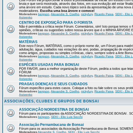
Este Fórum vai proporcionar a todos a possibilidade de iniciar um estudo com 
bruta e que será mostrada, através das fotos, em sua evolução até estar final
uma árvore em estudo. Cada novo tópico será da apresentação de uma nova á
moderadores.
Escolha uma boa árvore e comece!
Moderadores
bergson
,
Alexandre S. Coelho
,
nickyfury
,
Ricardo Paiva
,
SEKI - Elio L
Arzivenko
CENTRO DE EXPOSIÇÃO PARA O FORISTA
Não é permitida a crítica neste Fórum. Comentários, sim! Isto porque temos 
opiniões, críticas ou sugestões sobre nossa árvore que é o MINHA ÁRVORE
Moderadores
bergson
,
Alexandre S. Coelho
,
nickyfury
,
Ricardo Paiva
,
SEKI - Elio L
Arzivenko
MATÉRIAS
Este novo Fórum, MATÉRIAS, como o próprio nome diz, um Fórum para matérias
adubação, água, cuidados nas estações do ano, podas, propagação de espéci
como artigos, propostas ou simples crônicas, claro, sempre sobre a Arte Bons
Moderadores
bergson
,
Alexandre S. Coelho
,
nickyfury
,
Ricardo Paiva
,
SEKI - Elio L
Arzivenko
ESPÉCIES USADAS PARA BONSAI
POR FAVOR, para a melhor organização deste Fórum, pediria a todos qu
FÓRUM
Moderadores
bergson
,
Alexandre S. Coelho
,
nickyfury
,
Ricardo Paiva
,
SEKI - Elio L
Arzivenko
PRAGAS DOENÇAS E SEUS CUIDADOS
Fórum específico para estes casos. Coloque a foto ou fale sobre os seus pro
Moderadores
bergson
,
Alexandre S. Coelho
,
nickyfury
,
Ricardo Paiva
,
SEKI - Elio L
Arzivenko
ASSOCIAÇÕES, CLUBES E GRUPOS DE BONSAI
ASSOCIAÇÃO NORDESTINA DE BONSAI
Fórum para os participantes da ASSOCIAÇÃO NORDESTINA DE BONSAI 
Moderadores
bergson
,
SEKI - Elio Luis Secchi
Associação Pernambucana de Bonsai
Fórum para os associados da Associação Pernambucana de Bonsai. SOM
Moderadores
Alexandre S. Coelho
,
SEKI - Elio Luis Secchi