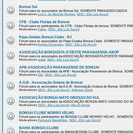
Bonsai Sul
Fórum para os associados da Bonsai Sul. SOMENTE PARA ASSOCIADOS
Moderadores
Luis A. de Macedo Rodrigu
,
SEKI - Elio Luis Secchi
CFB - Clube Floripa de Bonsai
Fórum para os participantes do CFB - Clube Floripa de bonsai. SOMENTE 
Moderadores
Felipe
,
SEKI - Elio Luis Secchi
Papa-Goiaba Bonsai Clube - RJ
Fórum para os associados do Papa-Goiaba Bonsai Clube. SOMENTE PARA
Moderadores
Angela Fernandes
,
SEKI - Elio Luis Secchi
ASSOCIAÇÃO BONSAÍSTA D'OESTE PARANAENSE-ABOP
Fórum para os associados da ASSOCIAÇÃO BONSAÍSTA D'OESTE PARA
Moderadores
araldi
,
SEKI - Elio Luis Secchi
APB-ASSOCIAÇÃO PARANAENSE DE BONSAI
Fórum para os associados da APB - Associação Paranaense de Bonsai. 
Moderadores
Elio
,
SEKI - Elio Luis Secchi
A.G.B - Associação Goiana de Bonsai
Fórum para os associados da A.G.B - Associação Goiana de Bonsai. SOM
Moderadores
SEKI - Elio Luis Secchi
,
Jefferson Paulo
ASSOCIAÇÃO BONSAI MATO GROSSO DO SUL
Fórum para os associados da ASSOCIAÇÃO BONSAI MATO GROSSO DO 
Moderadores
SEKI - Elio Luis Secchi
,
Alex B Garcia
BONSAI CLUBE MORRO VELHO
Fórum para os participantes do BONSAI CLUBE MORRO VELHO . SOMEN
Moderadores
Fernando Magalhães
,
SEKI - Elio Luis Secchi
BAHIA BONSAI CLUBE
Fórum para os participantes do BAHIA BONSAI CLUBE. SOMENTE PARA A