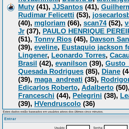
Muty
(41),
JJSantos
(41),
Guilher
Rudimar Felicetti
(53),
josecarlos
(40),
mgloriam
(66),
scan74
(52),
v
Jr
(37),
PAULO HENRIQUE PEREI
(51),
Tonny Rios
(45),
Davson San
(39),
eveline
,
Eustaquio jackson 
Lingener
,
Leonardo Torres
,
Caca
Brasil
(42),
evanilson
(39),
Gusto
Quesada Rodrigues
(85),
Diane
(4
(39),
maga_andreati
(35),
Rodrigo
Edicarlos Roberto
,
Adalberto
(50)
Franceschi
(44),
Pelegrini
(38),
Le
(39),
HVendruscolo
(36)
Estes dados estão baseados em usuários ativos dos últimos cinco minutos.
Entrar
Usuário:
Senha:
P