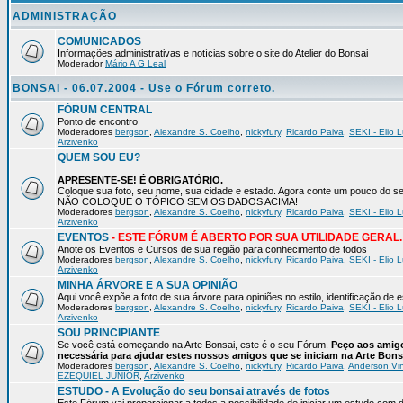
ADMINISTRAÇÃO
COMUNICADOS
Informações administrativas e notícias sobre o site do Atelier do Bonsai
Moderador
Mário A G Leal
BONSAI - 06.07.2004 - Use o Fórum correto.
FÓRUM CENTRAL
Ponto de encontro
Moderadores
bergson
,
Alexandre S. Coelho
,
nickyfury
,
Ricardo Paiva
,
SEKI - Elio L
Arzivenko
QUEM SOU EU?
APRESENTE-SE! É OBRIGATÓRIO.
Coloque sua foto, seu nome, sua cidade e estado. Agora conte um pouco do
NÃO COLOQUE O TÓPICO SEM OS DADOS ACIMA!
Moderadores
bergson
,
Alexandre S. Coelho
,
nickyfury
,
Ricardo Paiva
,
SEKI - Elio L
Arzivenko
EVENTOS
- ESTE FÓRUM É ABERTO POR SUA UTILIDADE GERAL.
Anote os Eventos e Cursos de sua região para conhecimento de todos
Moderadores
bergson
,
Alexandre S. Coelho
,
nickyfury
,
Ricardo Paiva
,
SEKI - Elio L
Arzivenko
MINHA ÁRVORE E A SUA OPINIÃO
Aqui você expõe a foto de sua árvore para opiniões no estilo, identificação de
Moderadores
bergson
,
Alexandre S. Coelho
,
nickyfury
,
Ricardo Paiva
,
SEKI - Elio L
Arzivenko
SOU PRINCIPIANTE
Se você está começando na Arte Bonsai, este é o seu Fórum.
Peço aos amigo
necessária para ajudar estes nossos amigos que se iniciam na Arte Bons
Moderadores
bergson
,
Alexandre S. Coelho
,
nickyfury
,
Ricardo Paiva
,
Anderson Vin
EZEQUIEL JUNIOR
,
Arzivenko
ESTUDO - A Evolução do seu bonsai através de fotos