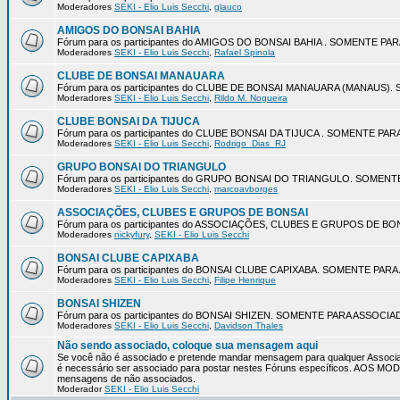
Moderadores
SEKI - Elio Luis Secchi
,
glauco
AMIGOS DO BONSAI BAHIA
Fórum para os participantes do AMIGOS DO BONSAI BAHIA . SOMENTE P
Moderadores
SEKI - Elio Luis Secchi
,
Rafael Spinola
CLUBE DE BONSAI MANAUARA
Fórum para os participantes do CLUBE DE BONSAI MANAUARA (MANAUS
Moderadores
SEKI - Elio Luis Secchi
,
Rildo M. Nogueira
CLUBE BONSAI DA TIJUCA
Fórum para os participantes do CLUBE BONSAI DA TIJUCA . SOMENTE P
Moderadores
SEKI - Elio Luis Secchi
,
Rodrigo_Dias_RJ
GRUPO BONSAI DO TRIANGULO
Fórum para os participantes do GRUPO BONSAI DO TRIANGULO. SOMEN
Moderadores
SEKI - Elio Luis Secchi
,
marcoavborges
ASSOCIAÇÕES, CLUBES E GRUPOS DE BONSAI
Fórum para os participantes do ASSOCIAÇÕES, CLUBES E GRUPOS DE 
Moderadores
nickyfury
,
SEKI - Elio Luis Secchi
BONSAI CLUBE CAPIXABA
Fórum para os participantes do BONSAI CLUBE CAPIXABA. SOMENTE PA
Moderadores
SEKI - Elio Luis Secchi
,
Filipe Henrique
BONSAI SHIZEN
Fórum para os participantes do BONSAI SHIZEN. SOMENTE PARA ASSOCI
Moderadores
SEKI - Elio Luis Secchi
,
Davidson Thales
Não sendo associado, coloque sua mensagem aqui
Se você não é associado e pretende mandar mensagem para qualquer Associa
é necessário ser associado para postar nestes Fóruns específicos. AOS 
mensagens de não associados.
Moderador
SEKI - Elio Luis Secchi