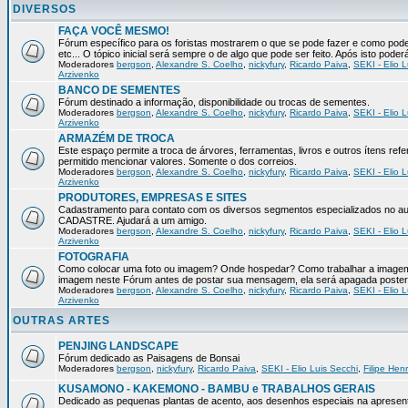
DIVERSOS
FAÇA VOCÊ MESMO!
Fórum específico para os foristas mostrarem o que se pode fazer e como pod
etc... O tópico inicial será sempre o de algo que pode ser feito. Após isto pode
Moderadores
bergson
,
Alexandre S. Coelho
,
nickyfury
,
Ricardo Paiva
,
SEKI - Elio L
Arzivenko
BANCO DE SEMENTES
Fórum destinado a informação, disponibilidade ou trocas de sementes.
Moderadores
bergson
,
Alexandre S. Coelho
,
nickyfury
,
Ricardo Paiva
,
SEKI - Elio L
Arzivenko
ARMAZÉM DE TROCA
Este espaço permite a troca de árvores, ferramentas, livros e outros ítens 
permitido mencionar valores. Somente o dos correios.
Moderadores
bergson
,
Alexandre S. Coelho
,
nickyfury
,
Ricardo Paiva
,
SEKI - Elio L
Arzivenko
PRODUTORES, EMPRESAS E SITES
Cadastramento para contato com os diversos segmentos especializados no aux
CADASTRE. Ajudará a um amigo.
Moderadores
bergson
,
Alexandre S. Coelho
,
nickyfury
,
Ricardo Paiva
,
SEKI - Elio L
Arzivenko
FOTOGRAFIA
Como colocar uma foto ou imagem? Onde hospedar? Como trabalhar a imagem p
imagem neste Fórum antes de postar sua mensagem, ela será apagada poster
Moderadores
bergson
,
Alexandre S. Coelho
,
nickyfury
,
Ricardo Paiva
,
SEKI - Elio L
Arzivenko
OUTRAS ARTES
PENJING LANDSCAPE
Fórum dedicado as Paisagens de Bonsai
Moderadores
bergson
,
nickyfury
,
Ricardo Paiva
,
SEKI - Elio Luis Secchi
,
Filipe Hen
KUSAMONO - KAKEMONO - BAMBU e TRABALHOS GERAIS
Dedicado as pequenas plantas de acento, aos desenhos especiais na apresen