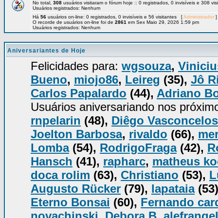
No total,
308
usuários visitaram o fórum hoje :: 0 registrados, 0 invisíveis e 308 vi
Usuários registrados: Nenhum
Há
56
usuários on-line: 0 registrados, 0 invisíveis e 56 visitantes [
Administrador
]
O recorde de usuários on-line foi de
2861
em Sex Maio 29, 2026 1:59 pm
Usuários registrados: Nenhum
Aniversariantes de Hoje
Felicidades para:
wgsouza
,
Viniciu
Bueno
,
miojo86
,
Leireg
(35),
Jô R
Carlos Papalardo
(44),
Adriano B
Usuários aniversariando nos próxim
rnpelarin
(48),
Diêgo Vasconcelos
Joelton Barbosa
,
rivaldo
(66),
mer
Lomba
(54),
RodrigoFraga
(42),
R
Hansch
(41),
rapharc
,
matheus k
doca rolim
(63),
Christiano
(53),
L
Augusto Rücker
(79),
lapataia
(53
Eterno Bonsai
(60),
Fernando car
novachinski
,
Debora B
,
alefrange