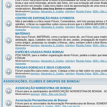
Este Fórum vai proporcionar a todos a possibilidade de iniciar um estudo com 
bruta e que será mostrada, através das fotos, em sua evolução até estar final
uma árvore em estudo. Cada novo tópico será da apresentação de uma nova á
moderadores.
Escolha uma boa árvore e comece!
Moderadores
bergson
,
Alexandre S. Coelho
,
nickyfury
,
Ricardo Paiva
,
SEKI - Elio L
Arzivenko
CENTRO DE EXPOSIÇÃO PARA O FORISTA
Não é permitida a crítica neste Fórum. Comentários, sim! Isto porque temos 
opiniões, críticas ou sugestões sobre nossa árvore que é o MINHA ÁRVORE
Moderadores
bergson
,
Alexandre S. Coelho
,
nickyfury
,
Ricardo Paiva
,
SEKI - Elio L
Arzivenko
MATÉRIAS
Este novo Fórum, MATÉRIAS, como o próprio nome diz, um Fórum para matérias
adubação, água, cuidados nas estações do ano, podas, propagação de espéci
como artigos, propostas ou simples crônicas, claro, sempre sobre a Arte Bons
Moderadores
bergson
,
Alexandre S. Coelho
,
nickyfury
,
Ricardo Paiva
,
SEKI - Elio L
Arzivenko
ESPÉCIES USADAS PARA BONSAI
POR FAVOR, para a melhor organização deste Fórum, pediria a todos qu
FÓRUM
Moderadores
bergson
,
Alexandre S. Coelho
,
nickyfury
,
Ricardo Paiva
,
SEKI - Elio L
Arzivenko
PRAGAS DOENÇAS E SEUS CUIDADOS
Fórum específico para estes casos. Coloque a foto ou fale sobre os seus pro
Moderadores
bergson
,
Alexandre S. Coelho
,
nickyfury
,
Ricardo Paiva
,
SEKI - Elio L
Arzivenko
ASSOCIAÇÕES, CLUBES E GRUPOS DE BONSAI
ASSOCIAÇÃO NORDESTINA DE BONSAI
Fórum para os participantes da ASSOCIAÇÃO NORDESTINA DE BONSAI 
Moderadores
bergson
,
SEKI - Elio Luis Secchi
Associação Pernambucana de Bonsai
Fórum para os associados da Associação Pernambucana de Bonsai. SOM
Moderadores
Alexandre S. Coelho
,
SEKI - Elio Luis Secchi