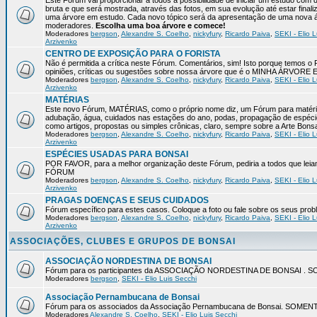
Este Fórum vai proporcionar a todos a possibilidade de iniciar um estudo com 
bruta e que será mostrada, através das fotos, em sua evolução até estar final
uma árvore em estudo. Cada novo tópico será da apresentação de uma nova á
moderadores.
Escolha uma boa árvore e comece!
Moderadores
bergson
,
Alexandre S. Coelho
,
nickyfury
,
Ricardo Paiva
,
SEKI - Elio L
Arzivenko
CENTRO DE EXPOSIÇÃO PARA O FORISTA
Não é permitida a crítica neste Fórum. Comentários, sim! Isto porque temos 
opiniões, críticas ou sugestões sobre nossa árvore que é o MINHA ÁRVORE
Moderadores
bergson
,
Alexandre S. Coelho
,
nickyfury
,
Ricardo Paiva
,
SEKI - Elio L
Arzivenko
MATÉRIAS
Este novo Fórum, MATÉRIAS, como o próprio nome diz, um Fórum para matérias
adubação, água, cuidados nas estações do ano, podas, propagação de espéci
como artigos, propostas ou simples crônicas, claro, sempre sobre a Arte Bons
Moderadores
bergson
,
Alexandre S. Coelho
,
nickyfury
,
Ricardo Paiva
,
SEKI - Elio L
Arzivenko
ESPÉCIES USADAS PARA BONSAI
POR FAVOR, para a melhor organização deste Fórum, pediria a todos qu
FÓRUM
Moderadores
bergson
,
Alexandre S. Coelho
,
nickyfury
,
Ricardo Paiva
,
SEKI - Elio L
Arzivenko
PRAGAS DOENÇAS E SEUS CUIDADOS
Fórum específico para estes casos. Coloque a foto ou fale sobre os seus pro
Moderadores
bergson
,
Alexandre S. Coelho
,
nickyfury
,
Ricardo Paiva
,
SEKI - Elio L
Arzivenko
ASSOCIAÇÕES, CLUBES E GRUPOS DE BONSAI
ASSOCIAÇÃO NORDESTINA DE BONSAI
Fórum para os participantes da ASSOCIAÇÃO NORDESTINA DE BONSAI 
Moderadores
bergson
,
SEKI - Elio Luis Secchi
Associação Pernambucana de Bonsai
Fórum para os associados da Associação Pernambucana de Bonsai. SOM
Moderadores
Alexandre S. Coelho
,
SEKI - Elio Luis Secchi