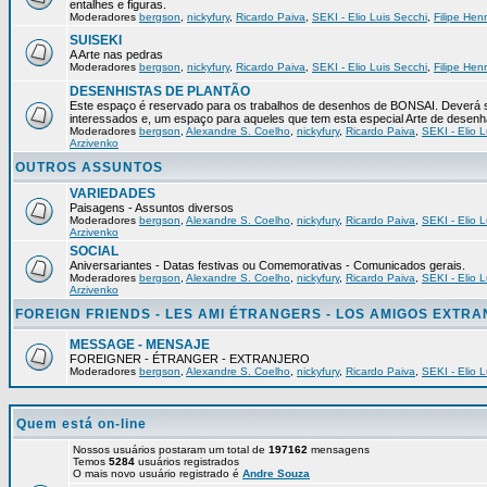
entalhes e figuras.
Moderadores
bergson
,
nickyfury
,
Ricardo Paiva
,
SEKI - Elio Luis Secchi
,
Filipe Hen
SUISEKI
A Arte nas pedras
Moderadores
bergson
,
nickyfury
,
Ricardo Paiva
,
SEKI - Elio Luis Secchi
,
Filipe Hen
DESENHISTAS DE PLANTÃO
Este espaço é reservado para os trabalhos de desenhos de BONSAI. Deverá s
interessados e, um espaço para aqueles que tem esta especial Arte de desenh
Moderadores
bergson
,
Alexandre S. Coelho
,
nickyfury
,
Ricardo Paiva
,
SEKI - Elio L
Arzivenko
OUTROS ASSUNTOS
VARIEDADES
Paisagens - Assuntos diversos
Moderadores
bergson
,
Alexandre S. Coelho
,
nickyfury
,
Ricardo Paiva
,
SEKI - Elio L
Arzivenko
SOCIAL
Aniversariantes - Datas festivas ou Comemorativas - Comunicados gerais.
Moderadores
bergson
,
Alexandre S. Coelho
,
nickyfury
,
Ricardo Paiva
,
SEKI - Elio L
Arzivenko
FOREIGN FRIENDS - LES AMI ÉTRANGERS - LOS AMIGOS EXTR
MESSAGE - MENSAJE
FOREIGNER - ÉTRANGER - EXTRANJERO
Moderadores
bergson
,
Alexandre S. Coelho
,
nickyfury
,
Ricardo Paiva
,
SEKI - Elio L
Quem está on-line
Nossos usuários postaram um total de
197162
mensagens
Temos
5284
usuários registrados
O mais novo usuário registrado é
Andre Souza