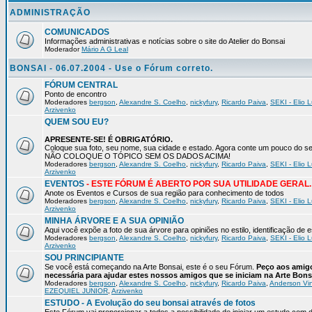
ADMINISTRAÇÃO
COMUNICADOS
Informações administrativas e notícias sobre o site do Atelier do Bonsai
Moderador
Mário A G Leal
BONSAI - 06.07.2004 - Use o Fórum correto.
FÓRUM CENTRAL
Ponto de encontro
Moderadores
bergson
,
Alexandre S. Coelho
,
nickyfury
,
Ricardo Paiva
,
SEKI - Elio L
Arzivenko
QUEM SOU EU?
APRESENTE-SE! É OBRIGATÓRIO.
Coloque sua foto, seu nome, sua cidade e estado. Agora conte um pouco do
NÃO COLOQUE O TÓPICO SEM OS DADOS ACIMA!
Moderadores
bergson
,
Alexandre S. Coelho
,
nickyfury
,
Ricardo Paiva
,
SEKI - Elio L
Arzivenko
EVENTOS
- ESTE FÓRUM É ABERTO POR SUA UTILIDADE GERAL.
Anote os Eventos e Cursos de sua região para conhecimento de todos
Moderadores
bergson
,
Alexandre S. Coelho
,
nickyfury
,
Ricardo Paiva
,
SEKI - Elio L
Arzivenko
MINHA ÁRVORE E A SUA OPINIÃO
Aqui você expõe a foto de sua árvore para opiniões no estilo, identificação de
Moderadores
bergson
,
Alexandre S. Coelho
,
nickyfury
,
Ricardo Paiva
,
SEKI - Elio L
Arzivenko
SOU PRINCIPIANTE
Se você está começando na Arte Bonsai, este é o seu Fórum.
Peço aos amigo
necessária para ajudar estes nossos amigos que se iniciam na Arte Bons
Moderadores
bergson
,
Alexandre S. Coelho
,
nickyfury
,
Ricardo Paiva
,
Anderson Vin
EZEQUIEL JUNIOR
,
Arzivenko
ESTUDO - A Evolução do seu bonsai através de fotos