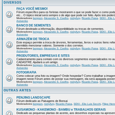
DIVERSOS
FAÇA VOCÊ MESMO!
Fórum específico para os foristas mostrarem o que se pode fazer e como pod
etc... O tópico inicial será sempre o de algo que pode ser feito. Após isto pode
Moderadores
bergson
,
Alexandre S. Coelho
,
nickyfury
,
Ricardo Paiva
,
SEKI - Elio L
Arzivenko
BANCO DE SEMENTES
Fórum destinado a informação, disponibilidade ou trocas de sementes.
Moderadores
bergson
,
Alexandre S. Coelho
,
nickyfury
,
Ricardo Paiva
,
SEKI - Elio L
Arzivenko
ARMAZÉM DE TROCA
Este espaço permite a troca de árvores, ferramentas, livros e outros ítens 
permitido mencionar valores. Somente o dos correios.
Moderadores
bergson
,
Alexandre S. Coelho
,
nickyfury
,
Ricardo Paiva
,
SEKI - Elio L
Arzivenko
PRODUTORES, EMPRESAS E SITES
Cadastramento para contato com os diversos segmentos especializados no aux
CADASTRE. Ajudará a um amigo.
Moderadores
bergson
,
Alexandre S. Coelho
,
nickyfury
,
Ricardo Paiva
,
SEKI - Elio L
Arzivenko
FOTOGRAFIA
Como colocar uma foto ou imagem? Onde hospedar? Como trabalhar a imagem p
imagem neste Fórum antes de postar sua mensagem, ela será apagada poster
Moderadores
bergson
,
Alexandre S. Coelho
,
nickyfury
,
Ricardo Paiva
,
SEKI - Elio L
Arzivenko
OUTRAS ARTES
PENJING LANDSCAPE
Fórum dedicado as Paisagens de Bonsai
Moderadores
bergson
,
nickyfury
,
Ricardo Paiva
,
SEKI - Elio Luis Secchi
,
Filipe Hen
KUSAMONO - KAKEMONO - BAMBU e TRABALHOS GERAIS
Dedicado as pequenas plantas de acento, aos desenhos especiais na apresen