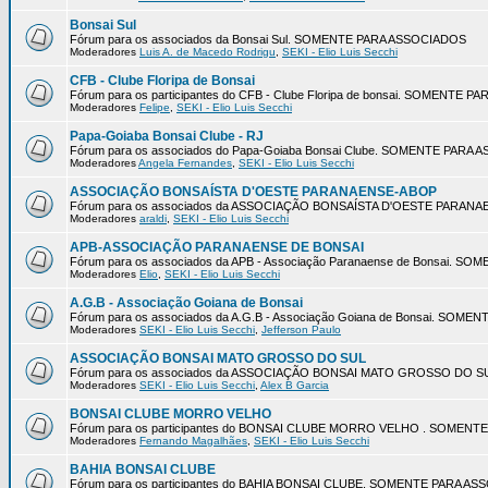
Bonsai Sul
Fórum para os associados da Bonsai Sul. SOMENTE PARA ASSOCIADOS
Moderadores
Luis A. de Macedo Rodrigu
,
SEKI - Elio Luis Secchi
CFB - Clube Floripa de Bonsai
Fórum para os participantes do CFB - Clube Floripa de bonsai. SOMENTE 
Moderadores
Felipe
,
SEKI - Elio Luis Secchi
Papa-Goiaba Bonsai Clube - RJ
Fórum para os associados do Papa-Goiaba Bonsai Clube. SOMENTE PARA
Moderadores
Angela Fernandes
,
SEKI - Elio Luis Secchi
ASSOCIAÇÃO BONSAÍSTA D'OESTE PARANAENSE-ABOP
Fórum para os associados da ASSOCIAÇÃO BONSAÍSTA D'OESTE PARA
Moderadores
araldi
,
SEKI - Elio Luis Secchi
APB-ASSOCIAÇÃO PARANAENSE DE BONSAI
Fórum para os associados da APB - Associação Paranaense de Bonsai. 
Moderadores
Elio
,
SEKI - Elio Luis Secchi
A.G.B - Associação Goiana de Bonsai
Fórum para os associados da A.G.B - Associação Goiana de Bonsai. SOM
Moderadores
SEKI - Elio Luis Secchi
,
Jefferson Paulo
ASSOCIAÇÃO BONSAI MATO GROSSO DO SUL
Fórum para os associados da ASSOCIAÇÃO BONSAI MATO GROSSO DO 
Moderadores
SEKI - Elio Luis Secchi
,
Alex B Garcia
BONSAI CLUBE MORRO VELHO
Fórum para os participantes do BONSAI CLUBE MORRO VELHO . SOMEN
Moderadores
Fernando Magalhães
,
SEKI - Elio Luis Secchi
BAHIA BONSAI CLUBE
Fórum para os participantes do BAHIA BONSAI CLUBE. SOMENTE PARA A