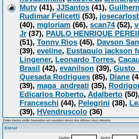
Muty
(41),
JJSantos
(41),
Guilher
Rudimar Felicetti
(53),
josecarlos
(40),
mgloriam
(66),
scan74
(52),
v
Jr
(37),
PAULO HENRIQUE PEREI
(51),
Tonny Rios
(45),
Davson San
(39),
eveline
,
Eustaquio jackson 
Lingener
,
Leonardo Torres
,
Caca
Brasil
(42),
evanilson
(39),
Gusto
Quesada Rodrigues
(85),
Diane
(4
(39),
maga_andreati
(35),
Rodrigo
Edicarlos Roberto
,
Adalberto
(50)
Franceschi
(44),
Pelegrini
(38),
Le
(39),
HVendruscolo
(36)
Estes dados estão baseados em usuários ativos dos últimos cinco minutos.
Entrar
Usuário:
Senha:
P