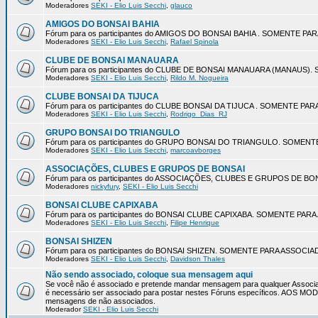
Moderadores
SEKI - Elio Luis Secchi
,
glauco
AMIGOS DO BONSAI BAHIA
Fórum para os participantes do AMIGOS DO BONSAI BAHIA . SOMENTE P
Moderadores
SEKI - Elio Luis Secchi
,
Rafael Spinola
CLUBE DE BONSAI MANAUARA
Fórum para os participantes do CLUBE DE BONSAI MANAUARA (MANAUS
Moderadores
SEKI - Elio Luis Secchi
,
Rildo M. Nogueira
CLUBE BONSAI DA TIJUCA
Fórum para os participantes do CLUBE BONSAI DA TIJUCA . SOMENTE P
Moderadores
SEKI - Elio Luis Secchi
,
Rodrigo_Dias_RJ
GRUPO BONSAI DO TRIANGULO
Fórum para os participantes do GRUPO BONSAI DO TRIANGULO. SOMEN
Moderadores
SEKI - Elio Luis Secchi
,
marcoavborges
ASSOCIAÇÕES, CLUBES E GRUPOS DE BONSAI
Fórum para os participantes do ASSOCIAÇÕES, CLUBES E GRUPOS DE 
Moderadores
nickyfury
,
SEKI - Elio Luis Secchi
BONSAI CLUBE CAPIXABA
Fórum para os participantes do BONSAI CLUBE CAPIXABA. SOMENTE PA
Moderadores
SEKI - Elio Luis Secchi
,
Filipe Henrique
BONSAI SHIZEN
Fórum para os participantes do BONSAI SHIZEN. SOMENTE PARA ASSOCI
Moderadores
SEKI - Elio Luis Secchi
,
Davidson Thales
Não sendo associado, coloque sua mensagem aqui
Se você não é associado e pretende mandar mensagem para qualquer Associa
é necessário ser associado para postar nestes Fóruns específicos. AOS 
mensagens de não associados.
Moderador
SEKI - Elio Luis Secchi