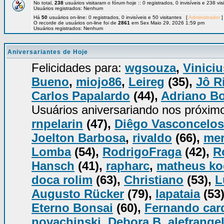
No total,
238
usuários visitaram o fórum hoje :: 0 registrados, 0 invisíveis e 238 vi
Usuários registrados: Nenhum
Há
50
usuários on-line: 0 registrados, 0 invisíveis e 50 visitantes [
Administrador
]
O recorde de usuários on-line foi de
2861
em Sex Maio 29, 2026 1:59 pm
Usuários registrados: Nenhum
Aniversariantes de Hoje
Felicidades para:
wgsouza
,
Viniciu
Bueno
,
miojo86
,
Leireg
(35),
Jô R
Carlos Papalardo
(44),
Adriano B
Usuários aniversariando nos próxim
rnpelarin
(47),
Diêgo Vasconcelos
Joelton Barbosa
,
rivaldo
(66),
mer
Lomba
(54),
RodrigoFraga
(42),
R
Hansch
(41),
rapharc
,
matheus k
doca rolim
(63),
Christiano
(53),
L
Augusto Rücker
(79),
lapataia
(53
Eterno Bonsai
(60),
Fernando car
novachinski
,
Debora B
,
alefrange