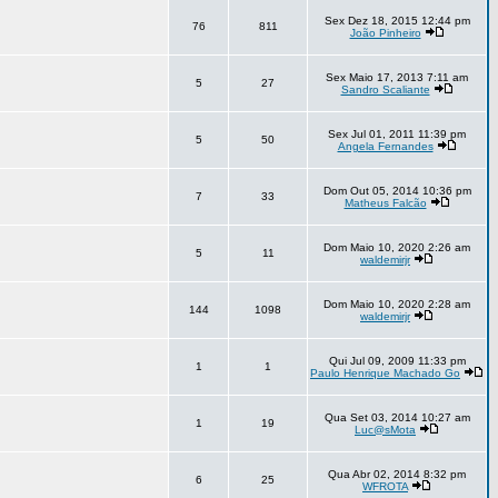
Sex Dez 18, 2015 12:44 pm
76
811
João Pinheiro
Sex Maio 17, 2013 7:11 am
5
27
Sandro Scaliante
Sex Jul 01, 2011 11:39 pm
5
50
Angela Fernandes
Dom Out 05, 2014 10:36 pm
7
33
Matheus Falcão
Dom Maio 10, 2020 2:26 am
5
11
waldemirjr
Dom Maio 10, 2020 2:28 am
144
1098
waldemirjr
Qui Jul 09, 2009 11:33 pm
1
1
Paulo Henrique Machado Go
Qua Set 03, 2014 10:27 am
1
19
Luc@sMota
Qua Abr 02, 2014 8:32 pm
6
25
WFROTA