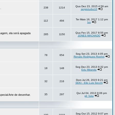
Qua Dez 23, 2015 4:59 am
238
1214
.
sergioturbo10
Ter Maio 16, 2017 1:12 pm
112
494
Ivo
Qua Fev 15, 2017 8:55 pm
sagem, ela será apagada
285
1150
JONES MACHADO
Seg Set 23, 2013 4:05 pm
78
654
Renato Rodrigues Roehrs
Seg Dez 23, 2013 6:32 pm
18
148
Edu Miranda
Dom Jul 26, 2015 9:21 pm
32
216
SEKI - Elio Luis Secchi
Qui Jul 04, 2013 9:06 pm
35
297
pecial Arte de desenhar.
gil_fuka
Seg Out 15, 2012 9:07 pm
100
1019