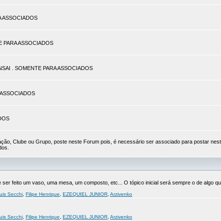
ARA ASSOCIADOS
TE PARA ASSOCIADOS
BONSAI . SOMENTE PARA ASSOCIADOS
RA ASSOCIADOS
ADOS
ão, Clube ou Grupo, poste neste Forum pois, é necessário ser associado para postar nes
dos.
er feito um vaso, uma mesa, um composto, etc... O tópico inicial será sempre o de algo que
uis Secchi
,
Filipe Henrique
,
EZEQUIEL JUNIOR
,
Arzivenko
uis Secchi
,
Filipe Henrique
,
EZEQUIEL JUNIOR
,
Arzivenko