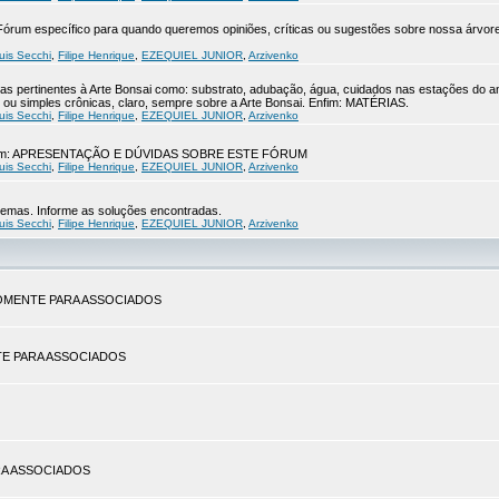
 o Fórum específico para quando queremos opiniões, críticas ou sugestões sobre nossa ár
uis Secchi
,
Filipe Henrique
,
EZEQUIEL JUNIOR
,
Arzivenko
s pertinentes à Arte Bonsai como: substrato, adubação, água, cuidados nas estações do a
ou simples crônicas, claro, sempre sobre a Arte Bonsai. Enfim: MATÉRIAS.
uis Secchi
,
Filipe Henrique
,
EZEQUIEL JUNIOR
,
Arzivenko
ue leiam: APRESENTAÇÃO E DÚVIDAS SOBRE ESTE FÓRUM
uis Secchi
,
Filipe Henrique
,
EZEQUIEL JUNIOR
,
Arzivenko
blemas. Informe as soluções encontradas.
uis Secchi
,
Filipe Henrique
,
EZEQUIEL JUNIOR
,
Arzivenko
. SOMENTE PARA ASSOCIADOS
ENTE PARA ASSOCIADOS
PARA ASSOCIADOS