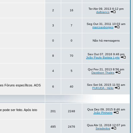
Ter Abr 09, 2013 6:12 pm
2
16
dalbianco
Seg Out 31, 2011 10:03 am
3
7
marcoavborges
0
0
Não há mensagens
Sex Out 07, 2016 9:46 pm
8
70
João Paulo Batista Lyrio
Qui Fev 21, 2013 8:56 pm
4
5
Davidson Thales
Sex Set 04, 2015 11:50 am
tes Fóruns específicos. AOS
6
40
FUKUDA - Hélio
Qua Dez 09, 2015 8:46 am
 pode ser feito. Após isto
201
2248
João Pinheiro
Qua Abr 11, 2018 12:07 pm
495
2476
Seisdedos