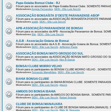
Papa-Goiaba Bonsai Clube - RJ
Fórum para os associados do Papa-Goiaba Bonsai Clube. SOMENTE PARA
Moderadores
Angela Fernandes
,
SEKI - Elio Luis Secchi
ASSOCIAÇÃO BONSAÍSTA D'OESTE PARANAENSE-ABOP
Fórum para os associados da ASSOCIAÇÃO BONSAÍSTA D'OESTE PARA
Moderadores
araldi
,
SEKI - Elio Luis Secchi
APB-ASSOCIAÇÃO PARANAENSE DE BONSAI
Fórum para os associados da APB - Associação Paranaense de Bonsai. 
Moderadores
Elio
,
SEKI - Elio Luis Secchi
A.G.B - Associação Goiana de Bonsai
Fórum para os associados da A.G.B - Associação Goiana de Bonsai. SOM
Moderadores
SEKI - Elio Luis Secchi
,
Jefferson Paulo
ASSOCIAÇÃO BONSAI MATO GROSSO DO SUL
Fórum para os associados da ASSOCIAÇÃO BONSAI MATO GROSSO DO 
Moderadores
SEKI - Elio Luis Secchi
,
Alex B Garcia
BONSAI CLUBE MORRO VELHO
Fórum para os participantes do BONSAI CLUBE MORRO VELHO . SOMEN
Moderadores
Fernando Magalhães
,
SEKI - Elio Luis Secchi
BAHIA BONSAI CLUBE
Fórum para os participantes do BAHIA BONSAI CLUBE. SOMENTE PARA A
Moderadores
SEKI - Elio Luis Secchi
,
glauco
AMIGOS DO BONSAI BAHIA
Fórum para os participantes do AMIGOS DO BONSAI BAHIA . SOMENTE P
Moderadores
SEKI - Elio Luis Secchi
,
Rafael Spinola
CLUBE DE BONSAI MANAUARA
Fórum para os participantes do CLUBE DE BONSAI MANAUARA (MANAUS
Moderadores
SEKI - Elio Luis Secchi
,
Rildo M. Nogueira