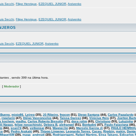
uis Secchi
,
Filipe Henrique
,
EZEQUIEL JUNIOR
,
Arzivenko
uis Secchi
,
Filipe Henrique
,
EZEQUIEL JUNIOR
,
Arzivenko
ANJEROS
uis Secchi
,
EZEQUIEL JUNIOR
,
Arzivenko
sitantes , sendo 399 na última hora.
 [
Moderador
]
 Bueno
,
miojo86
,
Leireg
(35),
Jô Ribeiro
,
fnocon
(51),
Diego Santana
(44),
Carlos Papalardo
(
,
rnpelarin
(47),
Diêgo Vasconcelos
(44),
Taissa Garcez
(38),
Vinicius Reis
(37),
Joelton Bar
s kochem
,
madhu
,
Carlos Roberto Bresolin
(71),
doca rolim
(63),
Christiano
(53),
Luluzinha
(
ili Nagao
,
felipe novachinski
,
Debora B
,
alefrangel
(51),
Bonfadini
(47),
Paulo Falavigna
(46)
am
(66),
scan74
(52),
vetbonsai
(51),
Wagner.hn
(42),
Marcelo Garcia Jr
(37),
PAULO HENRIQU
ca
(50),
Pedro Arakaki
(49),
Thiago Lingener
,
Leonardo Torres
,
Cacau
,
Rigdzin
,
makin
,
Danta
MiguelSM
(39),
maga_andreati
(35),
Rodrigorigami
,
Rafael Martins
,
Elisa Takano
,
Edicarlos 