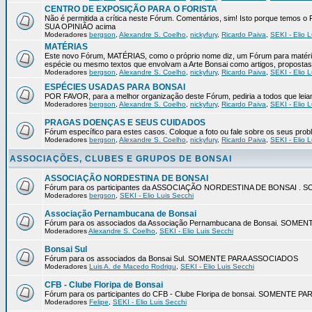
CENTRO DE EXPOSIÇÃO PARA O FORISTA
Não é permitida a crítica neste Fórum. Comentários, sim! Isto porque temos
SUA OPINIÃO acima
Moderadores
bergson
,
Alexandre S. Coelho
,
nickyfury
,
Ricardo Paiva
,
SEKI - Elio L
MATÉRIAS
Este novo Fórum, MATÉRIAS, como o próprio nome diz, um Fórum para matéria
espécie ou mesmo textos que envolvam a Arte Bonsai como artigos, propostas 
Moderadores
bergson
,
Alexandre S. Coelho
,
nickyfury
,
Ricardo Paiva
,
SEKI - Elio L
ESPÉCIES USADAS PARA BONSAI
POR FAVOR, para a melhor organização deste Fórum, pediria a todos q
Moderadores
bergson
,
Alexandre S. Coelho
,
nickyfury
,
Ricardo Paiva
,
SEKI - Elio L
PRAGAS DOENÇAS E SEUS CUIDADOS
Fórum específico para estes casos. Coloque a foto ou fale sobre os seus pro
Moderadores
bergson
,
Alexandre S. Coelho
,
nickyfury
,
Ricardo Paiva
,
SEKI - Elio L
ASSOCIAÇÕES, CLUBES E GRUPOS DE BONSAI
ASSOCIAÇÃO NORDESTINA DE BONSAI
Fórum para os participantes da ASSOCIAÇÃO NORDESTINA DE BONSAI 
Moderadores
bergson
,
SEKI - Elio Luis Secchi
Associação Pernambucana de Bonsai
Fórum para os associados da Associação Pernambucana de Bonsai. SOM
Moderadores
Alexandre S. Coelho
,
SEKI - Elio Luis Secchi
Bonsai Sul
Fórum para os associados da Bonsai Sul. SOMENTE PARA ASSOCIADOS
Moderadores
Luis A. de Macedo Rodrigu
,
SEKI - Elio Luis Secchi
CFB - Clube Floripa de Bonsai
Fórum para os participantes do CFB - Clube Floripa de bonsai. SOMENTE 
Moderadores
Felipe
,
SEKI - Elio Luis Secchi