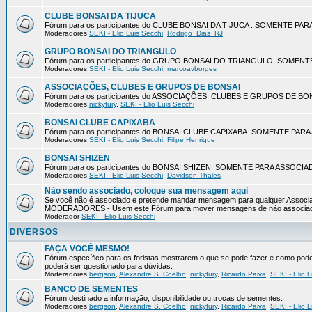
CLUBE BONSAI DA TIJUCA
Fórum para os participantes do CLUBE BONSAI DA TIJUCA . SOMENTE P
Moderadores
SEKI - Elio Luis Secchi
,
Rodrigo_Dias_RJ
GRUPO BONSAI DO TRIANGULO
Fórum para os participantes do GRUPO BONSAI DO TRIANGULO. SOMEN
Moderadores
SEKI - Elio Luis Secchi
,
marcoavborges
ASSOCIAÇÕES, CLUBES E GRUPOS DE BONSAI
Fórum para os participantes do ASSOCIAÇÕES, CLUBES E GRUPOS DE 
Moderadores
nickyfury
,
SEKI - Elio Luis Secchi
BONSAI CLUBE CAPIXABA
Fórum para os participantes do BONSAI CLUBE CAPIXABA. SOMENTE PA
Moderadores
SEKI - Elio Luis Secchi
,
Filipe Henrique
BONSAI SHIZEN
Fórum para os participantes do BONSAI SHIZEN. SOMENTE PARA ASSOCI
Moderadores
SEKI - Elio Luis Secchi
,
Davidson Thales
Não sendo associado, coloque sua mensagem aqui
Se você não é associado e pretende mandar mensagem para qualquer Associaç
MODERADORES - Usem este Fórum para mover mensagens de não associa
Moderador
SEKI - Elio Luis Secchi
DIVERSOS
FAÇA VOCÊ MESMO!
Fórum específico para os foristas mostrarem o que se pode fazer e como pode s
poderá ser questionado para dúvidas.
Moderadores
bergson
,
Alexandre S. Coelho
,
nickyfury
,
Ricardo Paiva
,
SEKI - Elio L
BANCO DE SEMENTES
Fórum destinado a informação, disponibilidade ou trocas de sementes.
Moderadores
bergson
,
Alexandre S. Coelho
,
nickyfury
,
Ricardo Paiva
,
SEKI - Elio L