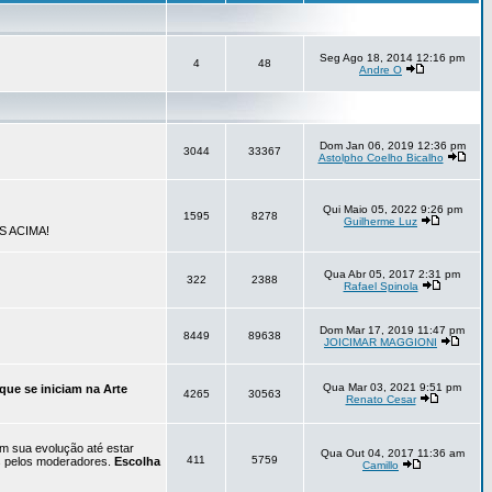
Seg Ago 18, 2014 12:16 pm
4
48
Andre O
Dom Jan 06, 2019 12:36 pm
3044
33367
Astolpho Coelho Bicalho
Qui Maio 05, 2022 9:26 pm
1595
8278
Guilherme Luz
S ACIMA!
Qua Abr 05, 2017 2:31 pm
322
2388
Rafael Spinola
Dom Mar 17, 2019 11:47 pm
8449
89638
JOICIMAR MAGGIONI
Qua Mar 03, 2021 9:51 pm
que se iniciam na Arte
4265
30563
Renato Cesar
em sua evolução até estar
Qua Out 04, 2017 11:36 am
411
5759
os pelos moderadores.
Escolha
Camillo