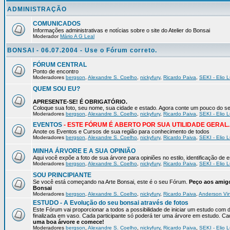
ADMINISTRAÇÃO
COMUNICADOS
Informações administrativas e notícias sobre o site do Atelier do Bonsai
Moderador
Mário A G Leal
BONSAI - 06.07.2004 - Use o Fórum correto.
FÓRUM CENTRAL
Ponto de encontro
Moderadores
bergson
,
Alexandre S. Coelho
,
nickyfury
,
Ricardo Paiva
,
SEKI - Elio L
QUEM SOU EU?
APRESENTE-SE! É OBRIGATÓRIO.
Coloque sua foto, seu nome, sua cidade e estado. Agora conte um pou
Moderadores
bergson
,
Alexandre S. Coelho
,
nickyfury
,
Ricardo Paiva
,
SEKI - Elio L
EVENTOS
- ESTE FÓRUM É ABERTO POR SUA UTILIDADE GERAL.
Anote os Eventos e Cursos de sua região para conhecimento de todos
Moderadores
bergson
,
Alexandre S. Coelho
,
nickyfury
,
Ricardo Paiva
,
SEKI - Elio L
MINHA ÁRVORE E A SUA OPINIÃO
Aqui você expõe a foto de sua árvore para opiniões no estilo, identificação de
Moderadores
bergson
,
Alexandre S. Coelho
,
nickyfury
,
Ricardo Paiva
,
SEKI - Elio L
SOU PRINCIPIANTE
Se você está começando na Arte Bonsai, este é o seu Fórum.
Peço aos amigo
Bonsai
Moderadores
bergson
,
Alexandre S. Coelho
,
nickyfury
,
Ricardo Paiva
,
Anderson Vin
ESTUDO - A Evolução do seu bonsai através de fotos
Este Fórum vai proporcionar a todos a possibilidade de iniciar um estudo com 
finalizada em vaso. Cada participante só poderá ter uma árvore em estudo. 
uma boa árvore e comece!
Moderadores
bergson
,
Alexandre S. Coelho
,
nickyfury
,
Ricardo Paiva
,
SEKI - Elio L