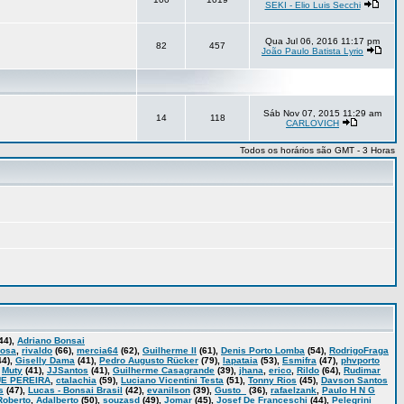
SEKI - Elio Luis Secchi
Qua Jul 06, 2016 11:17 pm
82
457
João Paulo Batista Lyrio
Sáb Nov 07, 2015 11:29 am
14
118
CARLOVICH
Todos os horários são GMT - 3 Horas
44),
Adriano Bonsai
bosa
,
rivaldo
(66),
mercia64
(62),
Guilherme II
(61),
Denis Porto Lomba
(54),
RodrigoFraga
44),
Giselly Dama
(41),
Pedro Augusto Rücker
(79),
lapataia
(53),
Esmifra
(47),
phvporto
,
Muty
(41),
JJSantos
(41),
Guilherme Casagrande
(39),
jhana
,
erico
,
Rildo
(64),
Rudimar
E PEREIRA
,
ctalachia
(59),
Luciano Vicentini Testa
(51),
Tonny Rios
(45),
Davson Santos
s
(47),
Lucas - Bonsai Brasil
(42),
evanilson
(39),
Gusto_
(36),
rafaelzank
,
Paulo H N G
Roberto
,
Adalberto
(50),
souzasd
(49),
Jomar
(45),
Josef De Franceschi
(44),
Pelegrini