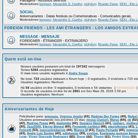
Paisagens - Assuntos diversos
Moderadores
bergson
,
Alexandre S. Coelho
,
nickyfury
,
Ricardo Paiva
,
SEKI - Elio L
SOCIAL
Aniversariantes - Datas festivas ou Comemorativas - Comunicados gerais.
Moderadores
bergson
,
Alexandre S. Coelho
,
nickyfury
,
Ricardo Paiva
,
SEKI - Elio L
FOREIGN FRIENDS - LES AMI ÉTRANGERS - LOS AMIGOS EXTR
MESSAGE - MENSAJE
FOREIGNER - ÉTRANGER - EXTRANJERO
Moderadores
bergson
,
Alexandre S. Coelho
,
nickyfury
,
Ricardo Paiva
,
SEKI - Elio L
Quem está on-line
Nossos usuários postaram um total de
197162
mensagens
Temos
5284
usuários registrados
O mais novo usuário registrado é
Andre Souza
No total,
733
usuários visitaram o fórum hoje :: 0 registrados, 0 invisíveis e 733 vi
Usuários registrados: Nenhum
Há
54
usuários on-line: 0 registrados, 0 invisíveis e 54 visitantes [
Administrador
]
O recorde de usuários on-line foi de
2861
em Sex Maio 29, 2026 1:59 pm
Usuários registrados: Nenhum
Aniversariantes de Hoje
Felicidades para:
wgsouza
,
Vinicius Araújo
(43),
Rodrigo Der Fortes
(49),
Rafael
Usuários aniversariando nos próximos 15 dias:
jlessa (Junior)
,
Morus
(69),
ok
(52)
(42),
Rodrigo Fraga
(42),
doolombo
(42),
Gustavo Hansch
(41),
rapharc
,
matheu
(30),
Jazz2000
,
Eterno Bonsai
(60),
Fernando cardoso
(46),
otaviofsousa
(41),
L
Felicetti
(53),
josecarlosbarros
(46),
Bianca M
(41),
Paulo Peinado
(40),
mglori
(43),
André Luiz Santos
(43),
edinhomar
(39),
eveline
,
Eustaquio jackson fonse
Leite
,
Victor Quesada Rodrigues
(85),
Diane
(44),
Thamy
(41),
Pedro Xima
(39),