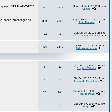
Qua Out 04, 2017 11:06 am
vore que é o MINHA ÁRVORE E
311
5771
Camillo
Seg Maio 15, 2017 2:39 pm
no, podas, propagação de
359
4930
João Pinheiro
Qua Abr 05, 2017 9:26 pm
174
860
João Paulo Batista Lyrio
Ter Nov 27, 2018 12:50 pm
475
2579
Thássio fernandes
Qua Set 16, 2015 7:38 am
6
11
Eugênio Teixeira
Ter Dez 17, 2013 5:44 pm
7
55
Fernando Magalhães
Dom Set 08, 2013 1:27 am
36
184
Ricardo Paiva
Sáb Jun 07, 2014 9:33 pm
6
27
Felipe