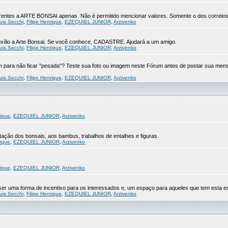
eferentes a ARTE BONSAI apenas. Não é permitido mencionar valores. Somente o dos correios
uis Secchi
,
Filipe Henrique
,
EZEQUIEL JUNIOR
,
Arzivenko
xílio a Arte Bonsai. Se você conhece, CADASTRE. Ajudará a um amigo.
uis Secchi
,
Filipe Henrique
,
EZEQUIEL JUNIOR
,
Arzivenko
para não ficar "pesada"? Teste sua foto ou imagem neste Fórum antes de postar sua men
uis Secchi
,
Filipe Henrique
,
EZEQUIEL JUNIOR
,
Arzivenko
rique
,
EZEQUIEL JUNIOR
,
Arzivenko
ção dos bonsais, aos bambus, trabalhos de entalhes e figuras.
rique
,
EZEQUIEL JUNIOR
,
Arzivenko
rique
,
EZEQUIEL JUNIOR
,
Arzivenko
r uma forma de incentivo para os interessados e, um espaço para aqueles que tem esta es
uis Secchi
,
Filipe Henrique
,
EZEQUIEL JUNIOR
,
Arzivenko