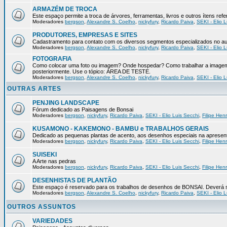
ARMAZÉM DE TROCA
Este espaço permite a troca de árvores, ferramentas, livros e outros ítens r
Moderadores
bergson
,
Alexandre S. Coelho
,
nickyfury
,
Ricardo Paiva
,
SEKI - Elio L
PRODUTORES, EMPRESAS E SITES
Cadastramento para contato com os diversos segmentos especializados no au
Moderadores
bergson
,
Alexandre S. Coelho
,
nickyfury
,
Ricardo Paiva
,
SEKI - Elio L
FOTOGRAFIA
Como colocar uma foto ou imagem? Onde hospedar? Como trabalhar a imagem 
posteriormente. Use o tópico: ÁREA DE TESTE.
Moderadores
bergson
,
Alexandre S. Coelho
,
nickyfury
,
Ricardo Paiva
,
SEKI - Elio L
OUTRAS ARTES
PENJING LANDSCAPE
Fórum dedicado as Paisagens de Bonsai
Moderadores
bergson
,
nickyfury
,
Ricardo Paiva
,
SEKI - Elio Luis Secchi
,
Filipe Hen
KUSAMONO - KAKEMONO - BAMBU e TRABALHOS GERAIS
Dedicado as pequenas plantas de acento, aos desenhos especiais na apresenta
Moderadores
bergson
,
nickyfury
,
Ricardo Paiva
,
SEKI - Elio Luis Secchi
,
Filipe Hen
SUISEKI
A Arte nas pedras
Moderadores
bergson
,
nickyfury
,
Ricardo Paiva
,
SEKI - Elio Luis Secchi
,
Filipe Hen
DESENHISTAS DE PLANTÃO
Este espaço é reservado para os trabalhos de desenhos de BONSAI. Deverá se
Moderadores
bergson
,
Alexandre S. Coelho
,
nickyfury
,
Ricardo Paiva
,
SEKI - Elio L
OUTROS ASSUNTOS
VARIEDADES