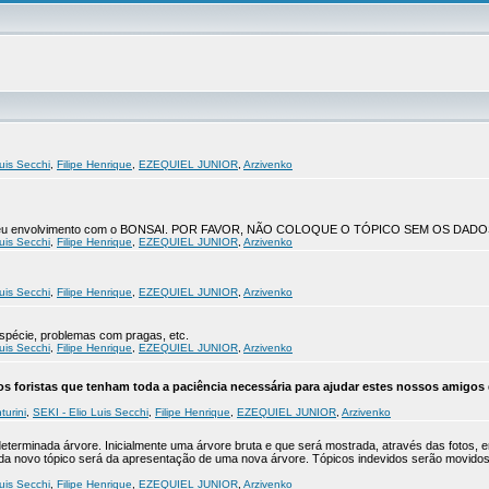
uis Secchi
,
Filipe Henrique
,
EZEQUIEL JUNIOR
,
Arzivenko
co do seu envolvimento com o BONSAI. POR FAVOR, NÃO COLOQUE O TÓPICO SEM OS DADO
uis Secchi
,
Filipe Henrique
,
EZEQUIEL JUNIOR
,
Arzivenko
uis Secchi
,
Filipe Henrique
,
EZEQUIEL JUNIOR
,
Arzivenko
 espécie, problemas com pragas, etc.
uis Secchi
,
Filipe Henrique
,
EZEQUIEL JUNIOR
,
Arzivenko
s foristas que tenham toda a paciência necessária para ajudar estes nossos amigos 
turini
,
SEKI - Elio Luis Secchi
,
Filipe Henrique
,
EZEQUIEL JUNIOR
,
Arzivenko
determinada árvore. Inicialmente uma árvore bruta e que será mostrada, através das fotos, 
Cada novo tópico será da apresentação de uma nova árvore. Tópicos indevidos serão movid
uis Secchi
,
Filipe Henrique
,
EZEQUIEL JUNIOR
,
Arzivenko