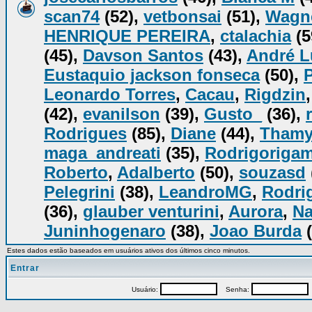
scan74
(52),
vetbonsai
(51),
Wagn
HENRIQUE PEREIRA
,
ctalachia
(5
(45),
Davson Santos
(43),
André L
Eustaquio jackson fonseca
(50),
Leonardo Torres
,
Cacau
,
Rigdzin
(42),
evanilson
(39),
Gusto_
(36),
Rodrigues
(85),
Diane
(44),
Tham
maga_andreati
(35),
Rodrigorigam
Roberto
,
Adalberto
(50),
souzasd
Pelegrini
(38),
LeandroMG
,
Rodrig
(36),
glauber venturini
,
Aurora
,
Na
Juninhogenaro
(38),
Joao Burda
(
Estes dados estão baseados em usuários ativos dos últimos cinco minutos.
Entrar
Usuário:
Senha:
P