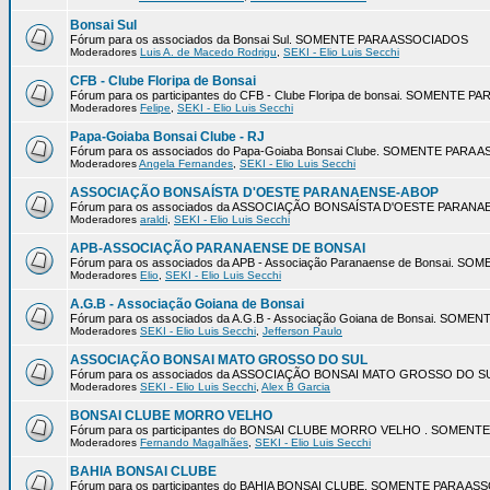
Bonsai Sul
Fórum para os associados da Bonsai Sul. SOMENTE PARA ASSOCIADOS
Moderadores
Luis A. de Macedo Rodrigu
,
SEKI - Elio Luis Secchi
CFB - Clube Floripa de Bonsai
Fórum para os participantes do CFB - Clube Floripa de bonsai. SOMENTE 
Moderadores
Felipe
,
SEKI - Elio Luis Secchi
Papa-Goiaba Bonsai Clube - RJ
Fórum para os associados do Papa-Goiaba Bonsai Clube. SOMENTE PARA
Moderadores
Angela Fernandes
,
SEKI - Elio Luis Secchi
ASSOCIAÇÃO BONSAÍSTA D'OESTE PARANAENSE-ABOP
Fórum para os associados da ASSOCIAÇÃO BONSAÍSTA D'OESTE PARA
Moderadores
araldi
,
SEKI - Elio Luis Secchi
APB-ASSOCIAÇÃO PARANAENSE DE BONSAI
Fórum para os associados da APB - Associação Paranaense de Bonsai. 
Moderadores
Elio
,
SEKI - Elio Luis Secchi
A.G.B - Associação Goiana de Bonsai
Fórum para os associados da A.G.B - Associação Goiana de Bonsai. SOM
Moderadores
SEKI - Elio Luis Secchi
,
Jefferson Paulo
ASSOCIAÇÃO BONSAI MATO GROSSO DO SUL
Fórum para os associados da ASSOCIAÇÃO BONSAI MATO GROSSO DO 
Moderadores
SEKI - Elio Luis Secchi
,
Alex B Garcia
BONSAI CLUBE MORRO VELHO
Fórum para os participantes do BONSAI CLUBE MORRO VELHO . SOMEN
Moderadores
Fernando Magalhães
,
SEKI - Elio Luis Secchi
BAHIA BONSAI CLUBE
Fórum para os participantes do BAHIA BONSAI CLUBE. SOMENTE PARA A