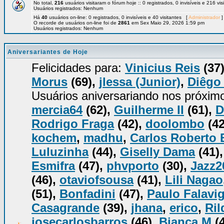
No total,
216
usuários visitaram o fórum hoje :: 0 registrados, 0 invisíveis e 216 vi
Usuários registrados: Nenhum
Há
40
usuários on-line: 0 registrados, 0 invisíveis e 40 visitantes [
Administrador
]
O recorde de usuários on-line foi de
2861
em Sex Maio 29, 2026 1:59 pm
Usuários registrados: Nenhum
Aniversariantes de Hoje
Felicidades para:
Vinicius Reis
(37
Morus
(69),
jlessa (Junior)
,
Diêgo
Usuários aniversariando nos próxim
mercia64
(62),
Guilherme II
(61),
D
Rodrigo Fraga
(42),
doolombo
(42
kochem
,
madhu
,
Carlos Roberto 
Luluzinha
(44),
Giselly Dama
(41)
Esmifra
(47),
phvporto
(30),
Jazz2
(46),
otaviofsousa
(41),
Lili Nagao
(51),
Bonfadini
(47),
Paulo Falavi
Casagrande
(39),
jhana
,
erico
,
Ril
josecarlosbarros
(46),
Bianca M
(