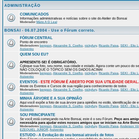
ADMINISTRAÇÃO
COMUNICADOS
Informações administrativas e notícias sobre o site do Atelier do Bonsai
Moderador
Mário A G Leal
BONSAI - 06.07.2004 - Use o Fórum correto.
FÓRUM CENTRAL
Ponto de encontro
Moderadores
bergson
,
Alexandre S. Coelho
,
nickyfury
,
Ricardo Paiva
,
SEKI - Elio L
Arzivenko
QUEM SOU EU?
APRESENTE-SE! É OBRIGATÓRIO.
Coloque sua foto, seu nome, sua cidade e estado. Agora conte um pouco do
NÃO COLOQUE O TÓPICO SEM OS DADOS ACIMA!
Moderadores
bergson
,
Alexandre S. Coelho
,
nickyfury
,
Ricardo Paiva
,
SEKI - Elio L
Arzivenko
EVENTOS
- ESTE FÓRUM É ABERTO POR SUA UTILIDADE GERAL.
Anote os Eventos e Cursos de sua região para conhecimento de todos
Moderadores
bergson
,
Alexandre S. Coelho
,
nickyfury
,
Ricardo Paiva
,
SEKI - Elio L
Arzivenko
MINHA ÁRVORE E A SUA OPINIÃO
Aqui você expõe a foto de sua árvore para opiniões no estilo, identificação de
Moderadores
bergson
,
Alexandre S. Coelho
,
nickyfury
,
Ricardo Paiva
,
SEKI - Elio L
Arzivenko
SOU PRINCIPIANTE
Se você está começando na Arte Bonsai, este é o seu Fórum.
Peço aos amigo
necessária para ajudar estes nossos amigos que se iniciam na Arte Bons
Moderadores
bergson
,
Alexandre S. Coelho
,
nickyfury
,
Ricardo Paiva
,
Anderson Vin
EZEQUIEL JUNIOR
,
Arzivenko
ESTUDO - A Evolução do seu bonsai através de fotos