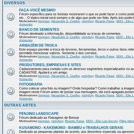
DIVERSOS
FAÇA VOCÊ MESMO!
Fórum específico para os foristas mostrarem o que se pode fazer e como pod
etc... O tópico inicial será sempre o de algo que pode ser feito. Após isto pode
Moderadores
bergson
,
Alexandre S. Coelho
,
nickyfury
,
Ricardo Paiva
,
SEKI - Elio L
Arzivenko
BANCO DE SEMENTES
Fórum destinado a informação, disponibilidade ou trocas de sementes.
Moderadores
bergson
,
Alexandre S. Coelho
,
nickyfury
,
Ricardo Paiva
,
SEKI - Elio L
Arzivenko
ARMAZÉM DE TROCA
Este espaço permite a troca de árvores, ferramentas, livros e outros ítens 
permitido mencionar valores. Somente o dos correios.
Moderadores
bergson
,
Alexandre S. Coelho
,
nickyfury
,
Ricardo Paiva
,
SEKI - Elio L
Arzivenko
PRODUTORES, EMPRESAS E SITES
Cadastramento para contato com os diversos segmentos especializados no aux
CADASTRE. Ajudará a um amigo.
Moderadores
bergson
,
Alexandre S. Coelho
,
nickyfury
,
Ricardo Paiva
,
SEKI - Elio L
Arzivenko
FOTOGRAFIA
Como colocar uma foto ou imagem? Onde hospedar? Como trabalhar a imagem p
imagem neste Fórum antes de postar sua mensagem, ela será apagada poster
Moderadores
bergson
,
Alexandre S. Coelho
,
nickyfury
,
Ricardo Paiva
,
SEKI - Elio L
Arzivenko
OUTRAS ARTES
PENJING LANDSCAPE
Fórum dedicado as Paisagens de Bonsai
Moderadores
bergson
,
nickyfury
,
Ricardo Paiva
,
SEKI - Elio Luis Secchi
,
Filipe Hen
KUSAMONO - KAKEMONO - BAMBU e TRABALHOS GERAIS
Dedicado as pequenas plantas de acento, aos desenhos especiais na apresen