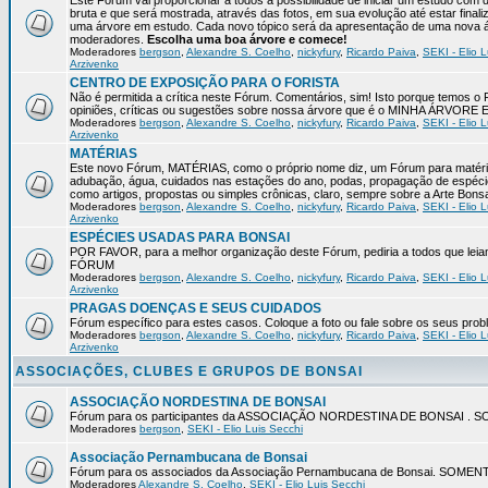
Este Fórum vai proporcionar a todos a possibilidade de iniciar um estudo com 
bruta e que será mostrada, através das fotos, em sua evolução até estar final
uma árvore em estudo. Cada novo tópico será da apresentação de uma nova á
moderadores.
Escolha uma boa árvore e comece!
Moderadores
bergson
,
Alexandre S. Coelho
,
nickyfury
,
Ricardo Paiva
,
SEKI - Elio L
Arzivenko
CENTRO DE EXPOSIÇÃO PARA O FORISTA
Não é permitida a crítica neste Fórum. Comentários, sim! Isto porque temos 
opiniões, críticas ou sugestões sobre nossa árvore que é o MINHA ÁRVORE
Moderadores
bergson
,
Alexandre S. Coelho
,
nickyfury
,
Ricardo Paiva
,
SEKI - Elio L
Arzivenko
MATÉRIAS
Este novo Fórum, MATÉRIAS, como o próprio nome diz, um Fórum para matérias
adubação, água, cuidados nas estações do ano, podas, propagação de espéci
como artigos, propostas ou simples crônicas, claro, sempre sobre a Arte Bons
Moderadores
bergson
,
Alexandre S. Coelho
,
nickyfury
,
Ricardo Paiva
,
SEKI - Elio L
Arzivenko
ESPÉCIES USADAS PARA BONSAI
POR FAVOR, para a melhor organização deste Fórum, pediria a todos qu
FÓRUM
Moderadores
bergson
,
Alexandre S. Coelho
,
nickyfury
,
Ricardo Paiva
,
SEKI - Elio L
Arzivenko
PRAGAS DOENÇAS E SEUS CUIDADOS
Fórum específico para estes casos. Coloque a foto ou fale sobre os seus pro
Moderadores
bergson
,
Alexandre S. Coelho
,
nickyfury
,
Ricardo Paiva
,
SEKI - Elio L
Arzivenko
ASSOCIAÇÕES, CLUBES E GRUPOS DE BONSAI
ASSOCIAÇÃO NORDESTINA DE BONSAI
Fórum para os participantes da ASSOCIAÇÃO NORDESTINA DE BONSAI 
Moderadores
bergson
,
SEKI - Elio Luis Secchi
Associação Pernambucana de Bonsai
Fórum para os associados da Associação Pernambucana de Bonsai. SOM
Moderadores
Alexandre S. Coelho
,
SEKI - Elio Luis Secchi