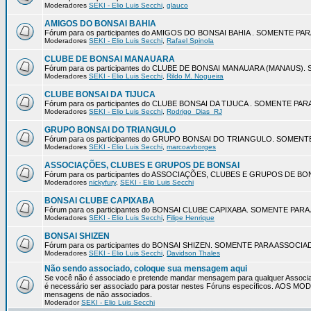
Moderadores
SEKI - Elio Luis Secchi
,
glauco
AMIGOS DO BONSAI BAHIA
Fórum para os participantes do AMIGOS DO BONSAI BAHIA . SOMENTE P
Moderadores
SEKI - Elio Luis Secchi
,
Rafael Spinola
CLUBE DE BONSAI MANAUARA
Fórum para os participantes do CLUBE DE BONSAI MANAUARA (MANAUS
Moderadores
SEKI - Elio Luis Secchi
,
Rildo M. Nogueira
CLUBE BONSAI DA TIJUCA
Fórum para os participantes do CLUBE BONSAI DA TIJUCA . SOMENTE P
Moderadores
SEKI - Elio Luis Secchi
,
Rodrigo_Dias_RJ
GRUPO BONSAI DO TRIANGULO
Fórum para os participantes do GRUPO BONSAI DO TRIANGULO. SOMEN
Moderadores
SEKI - Elio Luis Secchi
,
marcoavborges
ASSOCIAÇÕES, CLUBES E GRUPOS DE BONSAI
Fórum para os participantes do ASSOCIAÇÕES, CLUBES E GRUPOS DE 
Moderadores
nickyfury
,
SEKI - Elio Luis Secchi
BONSAI CLUBE CAPIXABA
Fórum para os participantes do BONSAI CLUBE CAPIXABA. SOMENTE PA
Moderadores
SEKI - Elio Luis Secchi
,
Filipe Henrique
BONSAI SHIZEN
Fórum para os participantes do BONSAI SHIZEN. SOMENTE PARA ASSOCI
Moderadores
SEKI - Elio Luis Secchi
,
Davidson Thales
Não sendo associado, coloque sua mensagem aqui
Se você não é associado e pretende mandar mensagem para qualquer Associa
é necessário ser associado para postar nestes Fóruns específicos. AOS 
mensagens de não associados.
Moderador
SEKI - Elio Luis Secchi