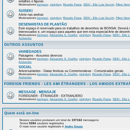
entalhes e figuras.
Moderadores
bergson
,
nickyfury
,
Ricardo Paiva
,
SEKI - Elio Luis Secchi
,
Filipe Hen
SUISEKI
A Arte nas pedras
Moderadores
bergson
,
nickyfury
,
Ricardo Paiva
,
SEKI - Elio Luis Secchi
,
Filipe Hen
DESENHISTAS DE PLANTÃO
Este espaço é reservado para os trabalhos de desenhos de BONSAI. Deverá s
interessados e, um espaço para aqueles que tem esta especial Arte de desenh
Moderadores
bergson
,
Alexandre S. Coelho
,
nickyfury
,
Ricardo Paiva
,
SEKI - Elio L
Arzivenko
OUTROS ASSUNTOS
VARIEDADES
Paisagens - Assuntos diversos
Moderadores
bergson
,
Alexandre S. Coelho
,
nickyfury
,
Ricardo Paiva
,
SEKI - Elio L
Arzivenko
SOCIAL
Aniversariantes - Datas festivas ou Comemorativas - Comunicados gerais.
Moderadores
bergson
,
Alexandre S. Coelho
,
nickyfury
,
Ricardo Paiva
,
SEKI - Elio L
Arzivenko
FOREIGN FRIENDS - LES AMI ÉTRANGERS - LOS AMIGOS EXTR
MESSAGE - MENSAJE
FOREIGNER - ÉTRANGER - EXTRANJERO
Moderadores
bergson
,
Alexandre S. Coelho
,
nickyfury
,
Ricardo Paiva
,
SEKI - Elio L
Quem está on-line
Nossos usuários postaram um total de
197162
mensagens
Temos
5284
usuários registrados
O mais novo usuário registrado é
Andre Souza