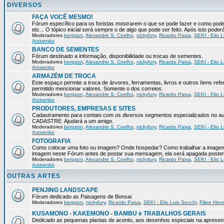
DIVERSOS
FAÇA VOCÊ MESMO!
Fórum específico para os foristas mostrarem o que se pode fazer e como pod
etc... O tópico inicial será sempre o de algo que pode ser feito. Após isto pode
Moderadores
bergson
,
Alexandre S. Coelho
,
nickyfury
,
Ricardo Paiva
,
SEKI - Elio L
Arzivenko
BANCO DE SEMENTES
Fórum destinado a informação, disponibilidade ou trocas de sementes.
Moderadores
bergson
,
Alexandre S. Coelho
,
nickyfury
,
Ricardo Paiva
,
SEKI - Elio L
Arzivenko
ARMAZÉM DE TROCA
Este espaço permite a troca de árvores, ferramentas, livros e outros ítens 
permitido mencionar valores. Somente o dos correios.
Moderadores
bergson
,
Alexandre S. Coelho
,
nickyfury
,
Ricardo Paiva
,
SEKI - Elio L
Arzivenko
PRODUTORES, EMPRESAS E SITES
Cadastramento para contato com os diversos segmentos especializados no aux
CADASTRE. Ajudará a um amigo.
Moderadores
bergson
,
Alexandre S. Coelho
,
nickyfury
,
Ricardo Paiva
,
SEKI - Elio L
Arzivenko
FOTOGRAFIA
Como colocar uma foto ou imagem? Onde hospedar? Como trabalhar a imagem p
imagem neste Fórum antes de postar sua mensagem, ela será apagada poster
Moderadores
bergson
,
Alexandre S. Coelho
,
nickyfury
,
Ricardo Paiva
,
SEKI - Elio L
Arzivenko
OUTRAS ARTES
PENJING LANDSCAPE
Fórum dedicado as Paisagens de Bonsai
Moderadores
bergson
,
nickyfury
,
Ricardo Paiva
,
SEKI - Elio Luis Secchi
,
Filipe Hen
KUSAMONO - KAKEMONO - BAMBU e TRABALHOS GERAIS
Dedicado as pequenas plantas de acento, aos desenhos especiais na apresen