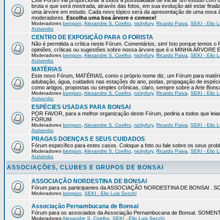
Este Fórum vai proporcionar a todos a possibilidade de iniciar um estudo com 
bruta e que será mostrada, através das fotos, em sua evolução até estar final
uma árvore em estudo. Cada novo tópico será da apresentação de uma nova á
moderadores.
Escolha uma boa árvore e comece!
Moderadores
bergson
,
Alexandre S. Coelho
,
nickyfury
,
Ricardo Paiva
,
SEKI - Elio L
Arzivenko
CENTRO DE EXPOSIÇÃO PARA O FORISTA
Não é permitida a crítica neste Fórum. Comentários, sim! Isto porque temos 
opiniões, críticas ou sugestões sobre nossa árvore que é o MINHA ÁRVORE
Moderadores
bergson
,
Alexandre S. Coelho
,
nickyfury
,
Ricardo Paiva
,
SEKI - Elio L
Arzivenko
MATÉRIAS
Este novo Fórum, MATÉRIAS, como o próprio nome diz, um Fórum para matérias
adubação, água, cuidados nas estações do ano, podas, propagação de espéci
como artigos, propostas ou simples crônicas, claro, sempre sobre a Arte Bons
Moderadores
bergson
,
Alexandre S. Coelho
,
nickyfury
,
Ricardo Paiva
,
SEKI - Elio L
Arzivenko
ESPÉCIES USADAS PARA BONSAI
POR FAVOR, para a melhor organização deste Fórum, pediria a todos qu
FÓRUM
Moderadores
bergson
,
Alexandre S. Coelho
,
nickyfury
,
Ricardo Paiva
,
SEKI - Elio L
Arzivenko
PRAGAS DOENÇAS E SEUS CUIDADOS
Fórum específico para estes casos. Coloque a foto ou fale sobre os seus pro
Moderadores
bergson
,
Alexandre S. Coelho
,
nickyfury
,
Ricardo Paiva
,
SEKI - Elio L
Arzivenko
ASSOCIAÇÕES, CLUBES E GRUPOS DE BONSAI
ASSOCIAÇÃO NORDESTINA DE BONSAI
Fórum para os participantes da ASSOCIAÇÃO NORDESTINA DE BONSAI 
Moderadores
bergson
,
SEKI - Elio Luis Secchi
Associação Pernambucana de Bonsai
Fórum para os associados da Associação Pernambucana de Bonsai. SOM
Moderadores
Alexandre S. Coelho
,
SEKI - Elio Luis Secchi