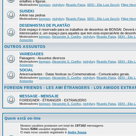
entalhes e figuras.
Moderadores
bergson
,
nickyfury
,
Ricardo Paiva
,
SEKI - Elio Luis Secchi
,
Filipe Hen
SUISEKI
A Arte nas pedras
Moderadores
bergson
,
nickyfury
,
Ricardo Paiva
,
SEKI - Elio Luis Secchi
,
Filipe Hen
DESENHISTAS DE PLANTÃO
Este espaço é reservado para os trabalhos de desenhos de BONSAI. Deverá s
interessados e, um espaço para aqueles que tem esta especial Arte de desenh
Moderadores
bergson
,
Alexandre S. Coelho
,
nickyfury
,
Ricardo Paiva
,
SEKI - Elio L
Arzivenko
OUTROS ASSUNTOS
VARIEDADES
Paisagens - Assuntos diversos
Moderadores
bergson
,
Alexandre S. Coelho
,
nickyfury
,
Ricardo Paiva
,
SEKI - Elio L
Arzivenko
SOCIAL
Aniversariantes - Datas festivas ou Comemorativas - Comunicados gerais.
Moderadores
bergson
,
Alexandre S. Coelho
,
nickyfury
,
Ricardo Paiva
,
SEKI - Elio L
Arzivenko
FOREIGN FRIENDS - LES AMI ÉTRANGERS - LOS AMIGOS EXTR
MESSAGE - MENSAJE
FOREIGNER - ÉTRANGER - EXTRANJERO
Moderadores
bergson
,
Alexandre S. Coelho
,
nickyfury
,
Ricardo Paiva
,
SEKI - Elio L
Quem está on-line
Nossos usuários postaram um total de
197162
mensagens
Temos
5284
usuários registrados
O mais novo usuário registrado é
Andre Souza