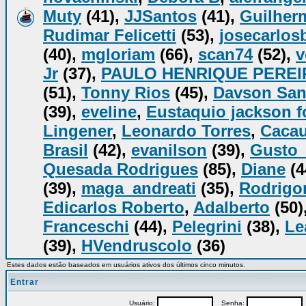
Muty
(41),
JJSantos
(41),
Guilher
Rudimar Felicetti
(53),
josecarlos
(40),
mgloriam
(66),
scan74
(52),
v
Jr
(37),
PAULO HENRIQUE PEREI
(51),
Tonny Rios
(45),
Davson San
(39),
eveline
,
Eustaquio jackson 
Lingener
,
Leonardo Torres
,
Caca
Brasil
(42),
evanilson
(39),
Gusto
Quesada Rodrigues
(85),
Diane
(4
(39),
maga_andreati
(35),
Rodrigo
Edicarlos Roberto
,
Adalberto
(50)
Franceschi
(44),
Pelegrini
(38),
Le
(39),
HVendruscolo
(36)
Estes dados estão baseados em usuários ativos dos últimos cinco minutos.
Entrar
Usuário:
Senha:
P