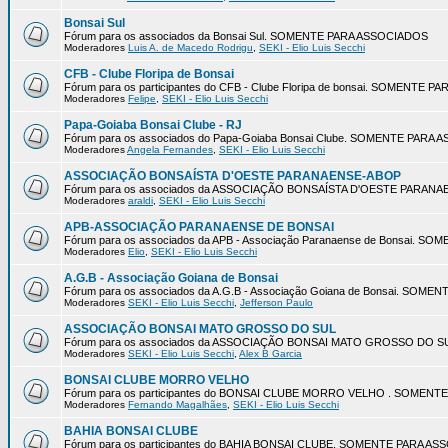
Bonsai Sul
Fórum para os associados da Bonsai Sul. SOMENTE PARA ASSOCIADOS
Moderadores
Luis A. de Macedo Rodrigu
,
SEKI - Elio Luis Secchi
CFB - Clube Floripa de Bonsai
Fórum para os participantes do CFB - Clube Floripa de bonsai. SOMENTE 
Moderadores
Felipe
,
SEKI - Elio Luis Secchi
Papa-Goiaba Bonsai Clube - RJ
Fórum para os associados do Papa-Goiaba Bonsai Clube. SOMENTE PARA
Moderadores
Angela Fernandes
,
SEKI - Elio Luis Secchi
ASSOCIAÇÃO BONSAÍSTA D'OESTE PARANAENSE-ABOP
Fórum para os associados da ASSOCIAÇÃO BONSAÍSTA D'OESTE PARA
Moderadores
araldi
,
SEKI - Elio Luis Secchi
APB-ASSOCIAÇÃO PARANAENSE DE BONSAI
Fórum para os associados da APB - Associação Paranaense de Bonsai. 
Moderadores
Elio
,
SEKI - Elio Luis Secchi
A.G.B - Associação Goiana de Bonsai
Fórum para os associados da A.G.B - Associação Goiana de Bonsai. SOM
Moderadores
SEKI - Elio Luis Secchi
,
Jefferson Paulo
ASSOCIAÇÃO BONSAI MATO GROSSO DO SUL
Fórum para os associados da ASSOCIAÇÃO BONSAI MATO GROSSO DO 
Moderadores
SEKI - Elio Luis Secchi
,
Alex B Garcia
BONSAI CLUBE MORRO VELHO
Fórum para os participantes do BONSAI CLUBE MORRO VELHO . SOMEN
Moderadores
Fernando Magalhães
,
SEKI - Elio Luis Secchi
BAHIA BONSAI CLUBE
Fórum para os participantes do BAHIA BONSAI CLUBE. SOMENTE PARA A