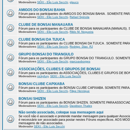
Moderadores
SEKI - Elio Luis Secchi
,
glauco
AMIGOS DO BONSAI BAHIA
Fórum para os participantes do AMIGOS DO BONSAI BAHIA . SOMENTE P
Moderadores
SEKI - Elio Luis Secchi
,
Rafael Spinola
CLUBE DE BONSAI MANAUARA
Fórum para os participantes do CLUBE DE BONSAI MANAUARA (MANAUS
Moderadores
SEKI - Elio Luis Secchi
,
Rildo M. Nogueira
CLUBE BONSAI DA TIJUCA
Fórum para os participantes do CLUBE BONSAI DA TIJUCA . SOMENTE P
Moderadores
SEKI - Elio Luis Secchi
,
Rodrigo_Dias_RJ
GRUPO BONSAI DO TRIANGULO
Fórum para os participantes do GRUPO BONSAI DO TRIANGULO. SOMEN
Moderadores
SEKI - Elio Luis Secchi
,
marcoavborges
ASSOCIAÇÕES, CLUBES E GRUPOS DE BONSAI
Fórum para os participantes do ASSOCIAÇÕES, CLUBES E GRUPOS DE 
Moderadores
nickyfury
,
SEKI - Elio Luis Secchi
BONSAI CLUBE CAPIXABA
Fórum para os participantes do BONSAI CLUBE CAPIXABA. SOMENTE PA
Moderadores
SEKI - Elio Luis Secchi
,
Filipe Henrique
BONSAI SHIZEN
Fórum para os participantes do BONSAI SHIZEN. SOMENTE PARA ASSOCI
Moderadores
SEKI - Elio Luis Secchi
,
Davidson Thales
Não sendo associado, coloque sua mensagem aqui
Se você não é associado e pretende mandar mensagem para qualquer Associa
é necessário ser associado para postar nestes Fóruns específicos. AOS 
mensagens de não associados.
Moderador
SEKI - Elio Luis Secchi