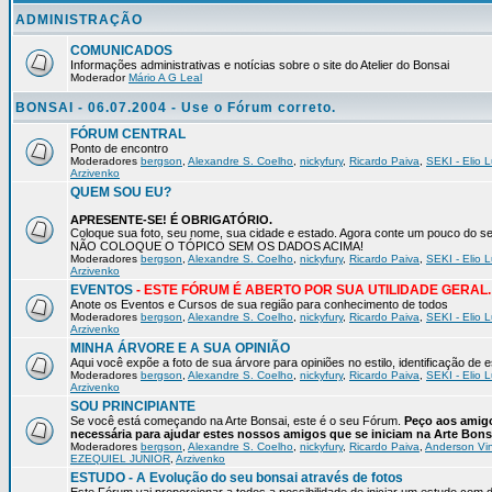
ADMINISTRAÇÃO
COMUNICADOS
Informações administrativas e notícias sobre o site do Atelier do Bonsai
Moderador
Mário A G Leal
BONSAI - 06.07.2004 - Use o Fórum correto.
FÓRUM CENTRAL
Ponto de encontro
Moderadores
bergson
,
Alexandre S. Coelho
,
nickyfury
,
Ricardo Paiva
,
SEKI - Elio L
Arzivenko
QUEM SOU EU?
APRESENTE-SE! É OBRIGATÓRIO.
Coloque sua foto, seu nome, sua cidade e estado. Agora conte um pouco do
NÃO COLOQUE O TÓPICO SEM OS DADOS ACIMA!
Moderadores
bergson
,
Alexandre S. Coelho
,
nickyfury
,
Ricardo Paiva
,
SEKI - Elio L
Arzivenko
EVENTOS
- ESTE FÓRUM É ABERTO POR SUA UTILIDADE GERAL.
Anote os Eventos e Cursos de sua região para conhecimento de todos
Moderadores
bergson
,
Alexandre S. Coelho
,
nickyfury
,
Ricardo Paiva
,
SEKI - Elio L
Arzivenko
MINHA ÁRVORE E A SUA OPINIÃO
Aqui você expõe a foto de sua árvore para opiniões no estilo, identificação de
Moderadores
bergson
,
Alexandre S. Coelho
,
nickyfury
,
Ricardo Paiva
,
SEKI - Elio L
Arzivenko
SOU PRINCIPIANTE
Se você está começando na Arte Bonsai, este é o seu Fórum.
Peço aos amigo
necessária para ajudar estes nossos amigos que se iniciam na Arte Bons
Moderadores
bergson
,
Alexandre S. Coelho
,
nickyfury
,
Ricardo Paiva
,
Anderson Vin
EZEQUIEL JUNIOR
,
Arzivenko
ESTUDO - A Evolução do seu bonsai através de fotos