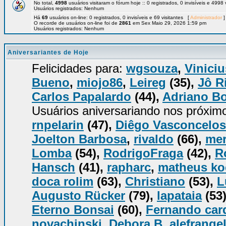
No total,
4998
usuários visitaram o fórum hoje :: 0 registrados, 0 invisíveis e 4998
Usuários registrados: Nenhum
Há
69
usuários on-line: 0 registrados, 0 invisíveis e 69 visitantes [
Administrador
]
O recorde de usuários on-line foi de
2861
em Sex Maio 29, 2026 1:59 pm
Usuários registrados: Nenhum
Aniversariantes de Hoje
Felicidades para:
wgsouza
,
Viniciu
Bueno
,
miojo86
,
Leireg
(35),
Jô R
Carlos Papalardo
(44),
Adriano B
Usuários aniversariando nos próxim
rnpelarin
(47),
Diêgo Vasconcelos
Joelton Barbosa
,
rivaldo
(66),
mer
Lomba
(54),
RodrigoFraga
(42),
R
Hansch
(41),
rapharc
,
matheus k
doca rolim
(63),
Christiano
(53),
L
Augusto Rücker
(79),
lapataia
(53
Eterno Bonsai
(60),
Fernando car
novachinski
,
Debora B
,
alefrange