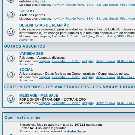
entalhes e figuras.
Moderadores
bergson
,
nickyfury
,
Ricardo Paiva
,
SEKI - Elio Luis Secchi
,
Filipe Hen
SUISEKI
A Arte nas pedras
Moderadores
bergson
,
nickyfury
,
Ricardo Paiva
,
SEKI - Elio Luis Secchi
,
Filipe Hen
DESENHISTAS DE PLANTÃO
Este espaço é reservado para os trabalhos de desenhos de BONSAI. Deverá s
interessados e, um espaço para aqueles que tem esta especial Arte de desenh
Moderadores
bergson
,
Alexandre S. Coelho
,
nickyfury
,
Ricardo Paiva
,
SEKI - Elio L
Arzivenko
OUTROS ASSUNTOS
VARIEDADES
Paisagens - Assuntos diversos
Moderadores
bergson
,
Alexandre S. Coelho
,
nickyfury
,
Ricardo Paiva
,
SEKI - Elio L
Arzivenko
SOCIAL
Aniversariantes - Datas festivas ou Comemorativas - Comunicados gerais.
Moderadores
bergson
,
Alexandre S. Coelho
,
nickyfury
,
Ricardo Paiva
,
SEKI - Elio L
Arzivenko
FOREIGN FRIENDS - LES AMI ÉTRANGERS - LOS AMIGOS EXTR
MESSAGE - MENSAJE
FOREIGNER - ÉTRANGER - EXTRANJERO
Moderadores
bergson
,
Alexandre S. Coelho
,
nickyfury
,
Ricardo Paiva
,
SEKI - Elio L
Quem está on-line
Nossos usuários postaram um total de
197162
mensagens
Temos
5284
usuários registrados
O mais novo usuário registrado é
Andre Souza