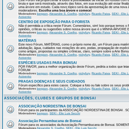
Este Fórum vai proporcionar a todos a possibilidade de iniciar um estudo com 
bruta e que será mostrada, através das fotos, em sua evolução até estar final
uma árvore em estudo. Cada novo tópico será da apresentação de uma nova á
moderadores.
Escolha uma boa árvore e comece!
Moderadores
bergson
,
Alexandre S. Coelho
,
nickyfury
,
Ricardo Paiva
,
SEKI - Elio L
Arzivenko
CENTRO DE EXPOSIÇÃO PARA O FORISTA
Não é permitida a crítica neste Fórum. Comentários, sim! Isto porque temos 
opiniões, críticas ou sugestões sobre nossa árvore que é o MINHA ÁRVORE
Moderadores
bergson
,
Alexandre S. Coelho
,
nickyfury
,
Ricardo Paiva
,
SEKI - Elio L
Arzivenko
MATÉRIAS
Este novo Fórum, MATÉRIAS, como o próprio nome diz, um Fórum para matérias
adubação, água, cuidados nas estações do ano, podas, propagação de espéci
como artigos, propostas ou simples crônicas, claro, sempre sobre a Arte Bons
Moderadores
bergson
,
Alexandre S. Coelho
,
nickyfury
,
Ricardo Paiva
,
SEKI - Elio L
Arzivenko
ESPÉCIES USADAS PARA BONSAI
POR FAVOR, para a melhor organização deste Fórum, pediria a todos qu
FÓRUM
Moderadores
bergson
,
Alexandre S. Coelho
,
nickyfury
,
Ricardo Paiva
,
SEKI - Elio L
Arzivenko
PRAGAS DOENÇAS E SEUS CUIDADOS
Fórum específico para estes casos. Coloque a foto ou fale sobre os seus pro
Moderadores
bergson
,
Alexandre S. Coelho
,
nickyfury
,
Ricardo Paiva
,
SEKI - Elio L
Arzivenko
ASSOCIAÇÕES, CLUBES E GRUPOS DE BONSAI
ASSOCIAÇÃO NORDESTINA DE BONSAI
Fórum para os participantes da ASSOCIAÇÃO NORDESTINA DE BONSAI 
Moderadores
bergson
,
SEKI - Elio Luis Secchi
Associação Pernambucana de Bonsai
Fórum para os associados da Associação Pernambucana de Bonsai. SOM
Moderadores
Alexandre S. Coelho
,
SEKI - Elio Luis Secchi