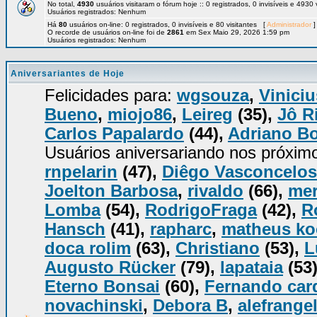
No total,
4930
usuários visitaram o fórum hoje :: 0 registrados, 0 invisíveis e 4930
Usuários registrados: Nenhum
Há
80
usuários on-line: 0 registrados, 0 invisíveis e 80 visitantes [
Administrador
]
O recorde de usuários on-line foi de
2861
em Sex Maio 29, 2026 1:59 pm
Usuários registrados: Nenhum
Aniversariantes de Hoje
Felicidades para:
wgsouza
,
Viniciu
Bueno
,
miojo86
,
Leireg
(35),
Jô R
Carlos Papalardo
(44),
Adriano B
Usuários aniversariando nos próxim
rnpelarin
(47),
Diêgo Vasconcelos
Joelton Barbosa
,
rivaldo
(66),
mer
Lomba
(54),
RodrigoFraga
(42),
R
Hansch
(41),
rapharc
,
matheus k
doca rolim
(63),
Christiano
(53),
L
Augusto Rücker
(79),
lapataia
(53
Eterno Bonsai
(60),
Fernando car
novachinski
,
Debora B
,
alefrange