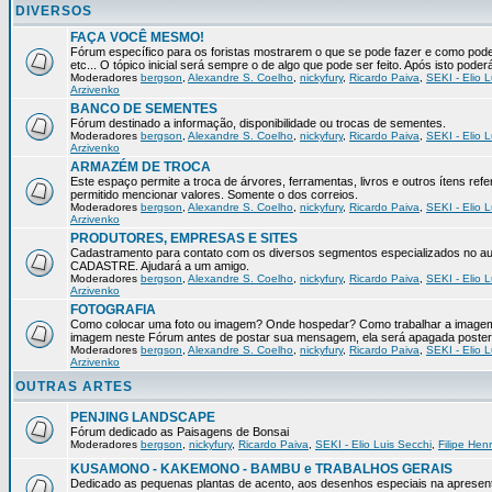
DIVERSOS
FAÇA VOCÊ MESMO!
Fórum específico para os foristas mostrarem o que se pode fazer e como pod
etc... O tópico inicial será sempre o de algo que pode ser feito. Após isto pode
Moderadores
bergson
,
Alexandre S. Coelho
,
nickyfury
,
Ricardo Paiva
,
SEKI - Elio L
Arzivenko
BANCO DE SEMENTES
Fórum destinado a informação, disponibilidade ou trocas de sementes.
Moderadores
bergson
,
Alexandre S. Coelho
,
nickyfury
,
Ricardo Paiva
,
SEKI - Elio L
Arzivenko
ARMAZÉM DE TROCA
Este espaço permite a troca de árvores, ferramentas, livros e outros ítens 
permitido mencionar valores. Somente o dos correios.
Moderadores
bergson
,
Alexandre S. Coelho
,
nickyfury
,
Ricardo Paiva
,
SEKI - Elio L
Arzivenko
PRODUTORES, EMPRESAS E SITES
Cadastramento para contato com os diversos segmentos especializados no aux
CADASTRE. Ajudará a um amigo.
Moderadores
bergson
,
Alexandre S. Coelho
,
nickyfury
,
Ricardo Paiva
,
SEKI - Elio L
Arzivenko
FOTOGRAFIA
Como colocar uma foto ou imagem? Onde hospedar? Como trabalhar a imagem p
imagem neste Fórum antes de postar sua mensagem, ela será apagada poster
Moderadores
bergson
,
Alexandre S. Coelho
,
nickyfury
,
Ricardo Paiva
,
SEKI - Elio L
Arzivenko
OUTRAS ARTES
PENJING LANDSCAPE
Fórum dedicado as Paisagens de Bonsai
Moderadores
bergson
,
nickyfury
,
Ricardo Paiva
,
SEKI - Elio Luis Secchi
,
Filipe Hen
KUSAMONO - KAKEMONO - BAMBU e TRABALHOS GERAIS
Dedicado as pequenas plantas de acento, aos desenhos especiais na apresen