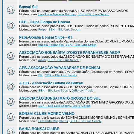
Bonsai Sul
Fórum para os associados da Bonsai Sul. SOMENTE PARA ASSOCIADOS
Moderadores
Luis A. de Macedo Rodrigu
,
SEKI - Elio Luis Secchi
CFB - Clube Floripa de Bonsai
Fórum para os participantes do CFB - Clube Floripa de bonsai. SOMENTE 
Moderadores
Felipe
,
SEKI - Elio Luis Secchi
Papa-Goiaba Bonsai Clube - RJ
Fórum para os associados do Papa-Goiaba Bonsai Clube. SOMENTE PARA
Moderadores
Angela Fernandes
,
SEKI - Elio Luis Secchi
ASSOCIAÇÃO BONSAÍSTA D'OESTE PARANAENSE-ABOP
Fórum para os associados da ASSOCIAÇÃO BONSAÍSTA D'OESTE PARA
Moderadores
araldi
,
SEKI - Elio Luis Secchi
APB-ASSOCIAÇÃO PARANAENSE DE BONSAI
Fórum para os associados da APB - Associação Paranaense de Bonsai. 
Moderadores
Elio
,
SEKI - Elio Luis Secchi
A.G.B - Associação Goiana de Bonsai
Fórum para os associados da A.G.B - Associação Goiana de Bonsai. SOM
Moderadores
SEKI - Elio Luis Secchi
,
Jefferson Paulo
ASSOCIAÇÃO BONSAI MATO GROSSO DO SUL
Fórum para os associados da ASSOCIAÇÃO BONSAI MATO GROSSO DO 
Moderadores
SEKI - Elio Luis Secchi
,
Alex B Garcia
BONSAI CLUBE MORRO VELHO
Fórum para os participantes do BONSAI CLUBE MORRO VELHO . SOMEN
Moderadores
Fernando Magalhães
,
SEKI - Elio Luis Secchi
BAHIA BONSAI CLUBE
Fórum para os participantes do BAHIA BONSAI CLUBE. SOMENTE PARA A