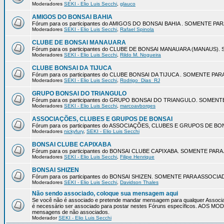
Moderadores
SEKI - Elio Luis Secchi
,
glauco
AMIGOS DO BONSAI BAHIA
Fórum para os participantes do AMIGOS DO BONSAI BAHIA . SOMENTE P
Moderadores
SEKI - Elio Luis Secchi
,
Rafael Spinola
CLUBE DE BONSAI MANAUARA
Fórum para os participantes do CLUBE DE BONSAI MANAUARA (MANAUS
Moderadores
SEKI - Elio Luis Secchi
,
Rildo M. Nogueira
CLUBE BONSAI DA TIJUCA
Fórum para os participantes do CLUBE BONSAI DA TIJUCA . SOMENTE P
Moderadores
SEKI - Elio Luis Secchi
,
Rodrigo_Dias_RJ
GRUPO BONSAI DO TRIANGULO
Fórum para os participantes do GRUPO BONSAI DO TRIANGULO. SOMEN
Moderadores
SEKI - Elio Luis Secchi
,
marcoavborges
ASSOCIAÇÕES, CLUBES E GRUPOS DE BONSAI
Fórum para os participantes do ASSOCIAÇÕES, CLUBES E GRUPOS DE 
Moderadores
nickyfury
,
SEKI - Elio Luis Secchi
BONSAI CLUBE CAPIXABA
Fórum para os participantes do BONSAI CLUBE CAPIXABA. SOMENTE PA
Moderadores
SEKI - Elio Luis Secchi
,
Filipe Henrique
BONSAI SHIZEN
Fórum para os participantes do BONSAI SHIZEN. SOMENTE PARA ASSOCI
Moderadores
SEKI - Elio Luis Secchi
,
Davidson Thales
Não sendo associado, coloque sua mensagem aqui
Se você não é associado e pretende mandar mensagem para qualquer Associa
é necessário ser associado para postar nestes Fóruns específicos. AOS 
mensagens de não associados.
Moderador
SEKI - Elio Luis Secchi