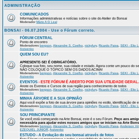
ADMINISTRAÇÃO
COMUNICADOS
Informações administrativas e notícias sobre o site do Atelier do Bonsai
Moderador
Mário A G Leal
BONSAI - 06.07.2004 - Use o Fórum correto.
FÓRUM CENTRAL
Ponto de encontro
Moderadores
bergson
,
Alexandre S. Coelho
,
nickyfury
,
Ricardo Paiva
,
SEKI - Elio L
Arzivenko
QUEM SOU EU?
APRESENTE-SE! É OBRIGATÓRIO.
Coloque sua foto, seu nome, sua cidade e estado. Agora conte um pouco do
NÃO COLOQUE O TÓPICO SEM OS DADOS ACIMA!
Moderadores
bergson
,
Alexandre S. Coelho
,
nickyfury
,
Ricardo Paiva
,
SEKI - Elio L
Arzivenko
EVENTOS
- ESTE FÓRUM É ABERTO POR SUA UTILIDADE GERAL.
Anote os Eventos e Cursos de sua região para conhecimento de todos
Moderadores
bergson
,
Alexandre S. Coelho
,
nickyfury
,
Ricardo Paiva
,
SEKI - Elio L
Arzivenko
MINHA ÁRVORE E A SUA OPINIÃO
Aqui você expõe a foto de sua árvore para opiniões no estilo, identificação de
Moderadores
bergson
,
Alexandre S. Coelho
,
nickyfury
,
Ricardo Paiva
,
SEKI - Elio L
Arzivenko
SOU PRINCIPIANTE
Se você está começando na Arte Bonsai, este é o seu Fórum.
Peço aos amigo
necessária para ajudar estes nossos amigos que se iniciam na Arte Bons
Moderadores
bergson
,
Alexandre S. Coelho
,
nickyfury
,
Ricardo Paiva
,
Anderson Vin
EZEQUIEL JUNIOR
,
Arzivenko
ESTUDO - A Evolução do seu bonsai através de fotos