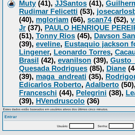
Muty
(41),
JJSantos
(41),
Guilher
Rudimar Felicetti
(53),
josecarlos
(40),
mgloriam
(66),
scan74
(52),
v
Jr
(37),
PAULO HENRIQUE PEREI
(51),
Tonny Rios
(45),
Davson San
(39),
eveline
,
Eustaquio jackson 
Lingener
,
Leonardo Torres
,
Caca
Brasil
(42),
evanilson
(39),
Gusto
Quesada Rodrigues
(85),
Diane
(4
(39),
maga_andreati
(35),
Rodrigo
Edicarlos Roberto
,
Adalberto
(50)
Franceschi
(44),
Pelegrini
(38),
Le
(39),
HVendruscolo
(36)
Estes dados estão baseados em usuários ativos dos últimos cinco minutos.
Entrar
Usuário:
Senha:
P