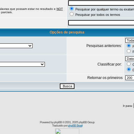
palavras que possam estar no resultado e
NOT
Pesquisar por qualquer termo ou exatam
parciais.
Pesquisar por todos os termos
Opções de pesquisa
Pesquisas anteriores:
P
P
Classificar por:
C
D
Retornar os primeiros
Ir para:
Powered by
phpBB
© 2001, 2005 phpBB Group
Traduzido por
phpBB Brasil