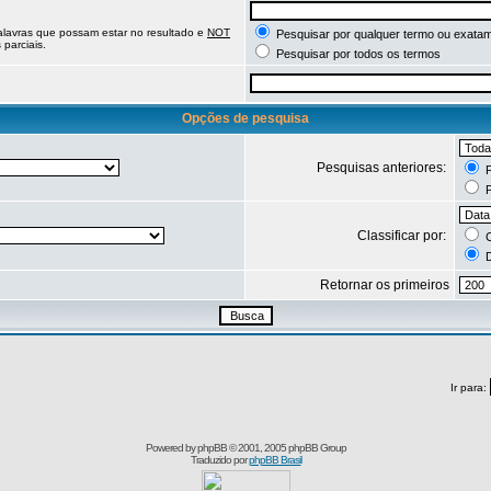
palavras que possam estar no resultado e
NOT
Pesquisar por qualquer termo ou exatam
parciais.
Pesquisar por todos os termos
Opções de pesquisa
Pesquisas anteriores:
P
P
Classificar por:
C
D
Retornar os primeiros
Ir para:
Powered by
phpBB
© 2001, 2005 phpBB Group
Traduzido por
phpBB Brasil