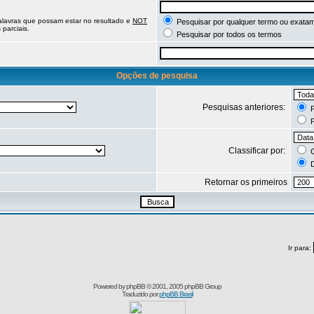
palavras que possam estar no resultado e
NOT
Pesquisar por qualquer termo ou exatam
parciais.
Pesquisar por todos os termos
Opções de pesquisa
Pesquisas anteriores:
P
P
Classificar por:
C
D
Retornar os primeiros
Ir para:
Powered by
phpBB
© 2001, 2005 phpBB Group
Traduzido por
phpBB Brasil