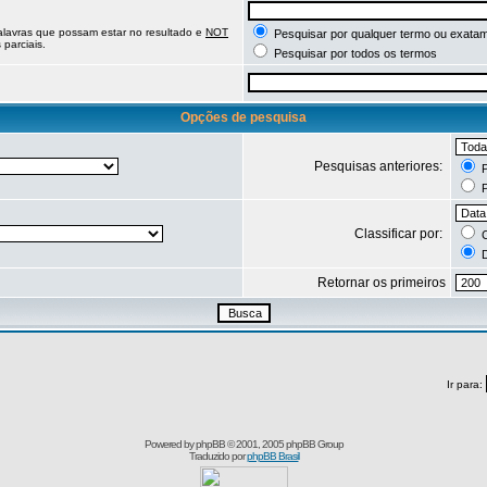
palavras que possam estar no resultado e
NOT
Pesquisar por qualquer termo ou exatam
parciais.
Pesquisar por todos os termos
Opções de pesquisa
Pesquisas anteriores:
P
P
Classificar por:
C
D
Retornar os primeiros
Ir para:
Powered by
phpBB
© 2001, 2005 phpBB Group
Traduzido por
phpBB Brasil