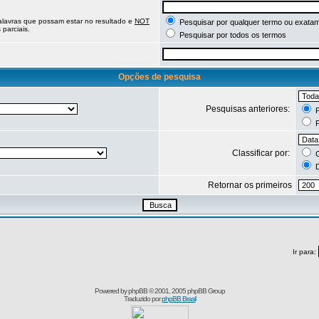
palavras que possam estar no resultado e
NOT
Pesquisar por qualquer termo ou exatam
parciais.
Pesquisar por todos os termos
Opções de pesquisa
Pesquisas anteriores:
P
P
Classificar por:
C
D
Retornar os primeiros
Ir para:
Powered by
phpBB
© 2001, 2005 phpBB Group
Traduzido por
phpBB Brasil