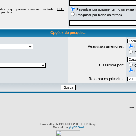
palavras que possam estar no resultado e
NOT
Pesquisar por qualquer termo ou exatam
parciais.
Pesquisar por todos os termos
Opções de pesquisa
Pesquisas anteriores:
P
P
Classificar por:
C
D
Retornar os primeiros
Ir para:
Powered by
phpBB
© 2001, 2005 phpBB Group
Traduzido por
phpBB Brasil